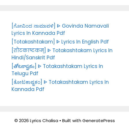
[ಗೋವಿಂದ ನಾಮಾವಳಿ] ᐈ Govinda Namavali
Lyrics In Kannada Pdf
[Totakashtakam] ᐈ Lyrics In English Pdf
[तोटकाष्टकम्] ᐈ Totakashtakam Lyrics In
Hindi/Sanskrit Pdf
[తోటకాష్టకం] ᐈ Totakashtakam Lyrics In
Telugu Pdf
[ತೋಟಕಾಷ್ಟಕಂ] ᐈ Totakashtakam Lyrics In
Kannada Pdf
© 2026 Lyrics Chalisa
• Built with
GeneratePress