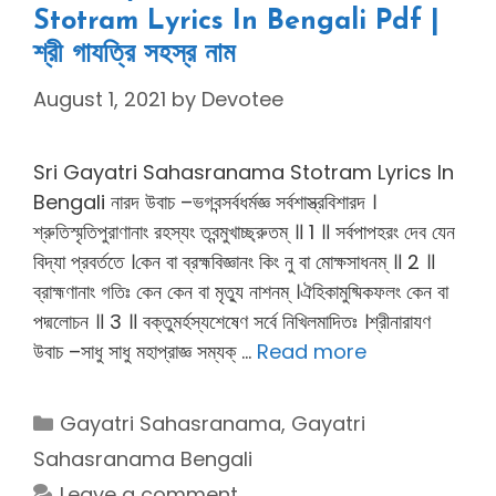
Stotram Lyrics In Bengali Pdf |
শ্রী গাযত্রি সহস্র নাম
August 1, 2021
by
Devotee
Sri Gayatri Sahasranama Stotram Lyrics In
Bengali নারদ উবাচ –ভগবন্সর্বধর্মজ্ঞ সর্বশাস্ত্রবিশারদ ।
শ্রুতিস্মৃতিপুরাণানাং রহস্যং ত্বন্মুখাচ্ছ্রুতম্ ॥ 1 ॥ সর্বপাপহরং দেব যেন
বিদ্যা প্রবর্ততে ।কেন বা ব্রহ্মবিজ্ঞানং কিং নু বা মোক্ষসাধনম্ ॥ 2 ॥
ব্রাহ্মণানাং গতিঃ কেন কেন বা মৃত্যু নাশনম্ ।ঐহিকামুষ্মিকফলং কেন বা
পদ্মলোচন ॥ 3 ॥ বক্তুমর্হস্যশেষেণ সর্বে নিখিলমাদিতঃ ।শ্রীনারাযণ
উবাচ –সাধু সাধু মহাপ্রাজ্ঞ সম্যক্ …
Read more
Categories
Gayatri Sahasranama
,
Gayatri
Sahasranama Bengali
Leave a comment