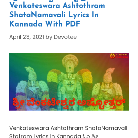
Venkateswara Ashtothram
ShataNamavali Lyrics In
Kannada With PDF
April 23, 2021
by
Devotee
Venkateswara Ashtothram ShataNamavali
Stotram Lyrics In Kannada ಓಂ ಶ್ರೀ