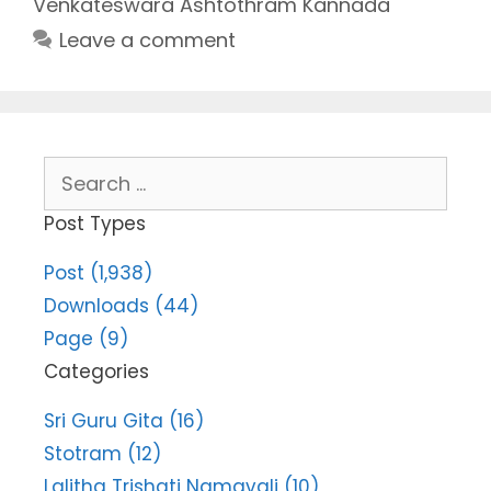
Venkateswara Ashtothram Kannada
Leave a comment
Search
for:
Post Types
Post (1,938)
Downloads (44)
Page (9)
Categories
Sri Guru Gita (16)
Stotram (12)
Lalitha Trishati Namavali (10)