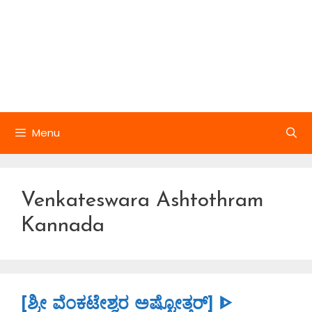
Menu
Venkateswara Ashtothram
Kannada
[ಶ್ರೀ ವೆಂಕಟೇಶ್ವರ ಅಷ್ಟೋತ್ತರ್] ᐈ