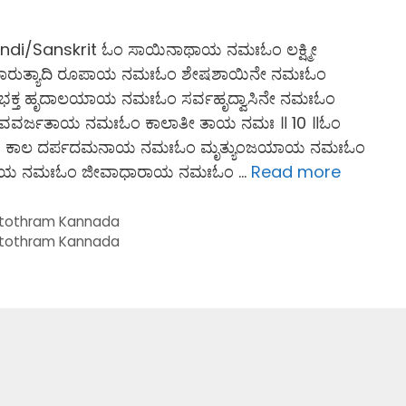
indi/Sanskrit ಓಂ ಸಾಯಿನಾಥಾಯ ನಮಃಓಂ ಲಕ್ಷ್ಮೀ
ಮಾರುತ್ಯಾದಿ ರೂಪಾಯ ನಮಃಓಂ ಶೇಷಶಾಯಿನೇ ನಮಃಓಂ
ಕ್ತ ಹೃದಾಲಯಾಯ ನಮಃಓಂ ಸರ್ವಹೃದ್ವಾಸಿನೇ ನಮಃಓಂ
ಾವವರ್ಜತಾಯ ನಮಃಓಂ ಕಾಲಾತೀ ತಾಯ ನಮಃ ॥ 10 ॥ಓಂ
 ಕಾಲ ದರ್ಪದಮನಾಯ ನಮಃಓಂ ಮೃತ್ಯುಂಜಯಾಯ ನಮಃಓಂ
ರದಾಯ ನಮಃಓಂ ಜೀವಾಧಾರಾಯ ನಮಃಓಂ …
Read more
htothram Kannada
htothram Kannada