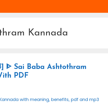
othram Kannada
ರ] ᐈ Sai Baba Ashtothram
With PDF