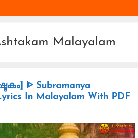
Ashtakam Malayalam
ടകം] ᐈ Subramanya
yrics In Malayalam With PDF