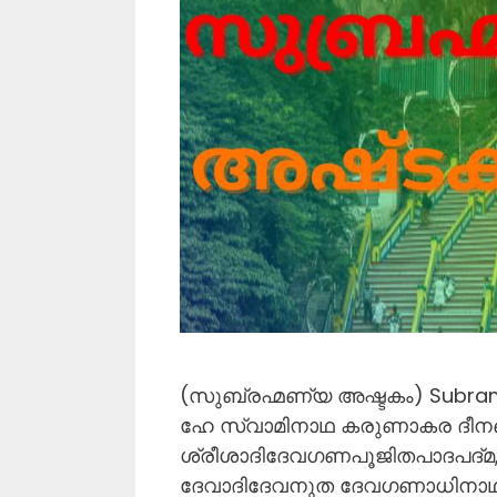
(സുബ്രഹ്മണ്യ അഷ്ടകം) Subrama
ഹേ സ്വാമിനാഥ കരുണാകര ദീന
ശ്രീശാദിദേവഗണപൂജിതപാദപദ്മ,
ദേവാദിദേവനുത ദേവഗണാധിനാഥ,ദ