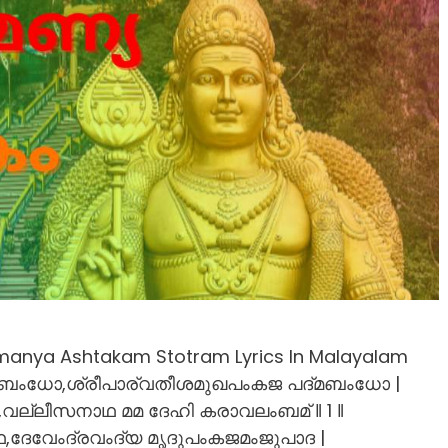
nya Ashtakam Stotram Lyrics In Malayalam
ബംധോ,ശ്രീപാര്വതീശമുഖപംകജ പദ്മബംധോ |
വല്ലീസനാഥ മമ ദേഹി കരാവലംബമ് ‖ 1 ‖
േവേംദ്രവംദ്യ മൃദുപംകജമംജുപാദ |