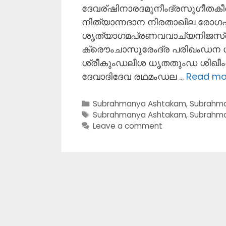
ദേവര്ഷിനാരദമുനീംദ്രസുഗീതകീര
നിത്യാന്നദാന നിരതാഖില രോഗഹാ
ശൃത്യാഗമപ്രണവവാച്യനിജസ്വര
ക്രൌംചാസുരേംദ്ര പരിഖംഡന ശ
ശ്രീകുംഡലീശ ധൃതതുംഡ ശിഖീംദ
ദേവാദിദേവ രഥമംഡല …
Read mo
Categories
Subrahmanya Ashtakam
,
Subrahm
Tags
Subrahmanya Ashtakam
,
Subrahma
Leave a comment