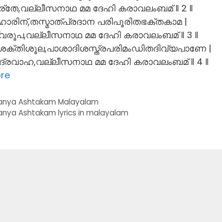
്തേ,വല്ലീസനാഥ മമ ദേഹി കരാവലംബമ് ‖ 2 ‖
രിന്,തസ്മാത്പ്രദാന പരിപൂരിതഭക്തകാമ |
ൂപ,വല്ലീസനാഥ മമ ദേഹി കരാവലംബമ് ‖ 3 ‖
ക്തിശൂല,പാശാദിശസ്ത്രപരിമംഡിതദിവ്യപാണേ |
്രവാഹ,വല്ലീസനാഥ മമ ദേഹി കരാവലംബമ് ‖ 4 ‖
re
anya Ashtakam Malayalam
nya Ashtakam lyrics in malayalam