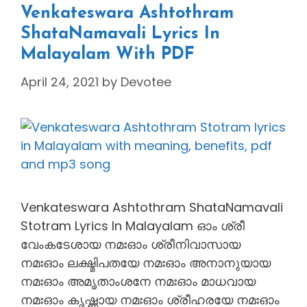
Venkateswara Ashtothram
ShataNamavali Lyrics In
Malayalam With PDF
April 24, 2021
by
Devotee
Venkateswara Ashtothram ShataNamavali
Stotram Lyrics In Malayalam ഓം ശ്രീ
വേംകടേശായ നമഃഓം ശ്രീനിവാസായ
നമഃഓം ലക്ഷ്മിപതയേ നമഃഓം അനാനുയായ
നമഃഓം അമൃതാംശനേ നമഃഓം മാധവായ
നമഃഓം കൃഷ്ണായ നമഃഓം ശ്രീഹരയേ നമഃഓം