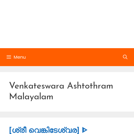
Menu
Venkateswara Ashtothram
Malayalam
[ശ്രീ വെങ്കിടേശ്വര] ᐈ