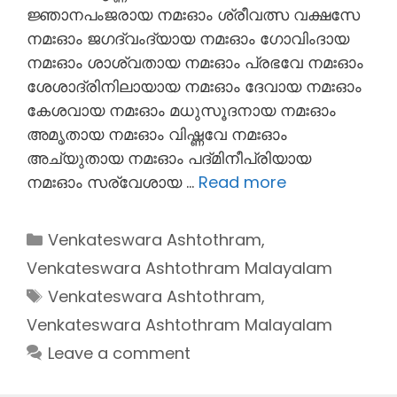
ജ്ഞാനപംജരായ നമഃഓം ശ്രീവത്സ വക്ഷസേ
നമഃഓം ജഗദ്വംദ്യായ നമഃഓം ഗോവിംദായ
നമഃഓം ശാശ്വതായ നമഃഓം പ്രഭവേ നമഃഓം
ശേശാദ്രിനിലായായ നമഃഓം ദേവായ നമഃഓം
കേശവായ നമഃഓം മധുസൂദനായ നമഃഓം
അമൃതായ നമഃഓം വിഷ്ണവേ നമഃഓം
അച്യുതായ നമഃഓം പദ്മിനീപ്രിയായ
നമഃഓം സര്വേശായ …
Read more
Categories
Venkateswara Ashtothram
,
Venkateswara Ashtothram Malayalam
Tags
Venkateswara Ashtothram
,
Venkateswara Ashtothram Malayalam
Leave a comment