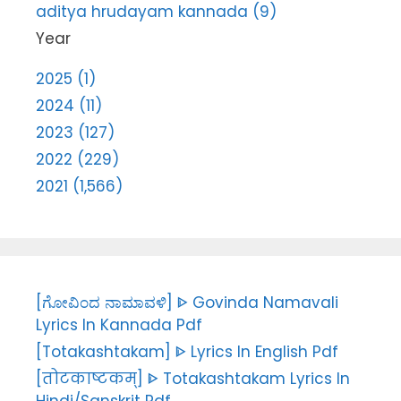
aditya hrudayam kannada (9)
Year
2025 (1)
2024 (11)
2023 (127)
2022 (229)
2021 (1,566)
[ಗೋವಿಂದ ನಾಮಾವಳಿ] ᐈ Govinda Namavali
Lyrics In Kannada Pdf
[Totakashtakam] ᐈ Lyrics In English Pdf
[तोटकाष्टकम्] ᐈ Totakashtakam Lyrics In
Hindi/Sanskrit Pdf