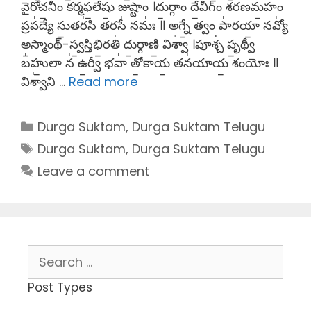
వై॑రోచ॒నీం క॑ర్మఫ॒లేషు॒ జుష్టాం᳚ ।దు॒ర్గాం దే॒వీగ్ం శర॑ణమ॒హం
ప్రప॑ద్యే సు॒తర॑సి తరసే॑ నమః॑ ॥ అగ్నే॒ త్వం పా॑రయా॒ నవ్యో॑
అ॒స్మాంథ్-స్వ॒స్తిభి॒రతి॑ దు॒ర్గాణి॒ విశ్వా᳚ ।పూశ్చ॑ పృ॒థ్వీ
బ॑హు॒లా న॑ ఉ॒ర్వీ భవా॑ తో॒కాయ॒ తన॑యాయ॒ శంయోః ॥
విశ్వా॑ని …
Read more
Categories
Durga Suktam
,
Durga Suktam Telugu
Tags
Durga Suktam
,
Durga Suktam Telugu
Leave a comment
Search
for:
Post Types