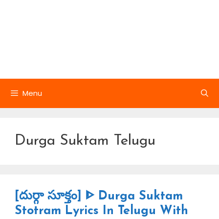
Menu
Durga Suktam Telugu
[దుర్గా సూక్తం] ᐈ Durga Suktam
Stotram Lyrics In Telugu With