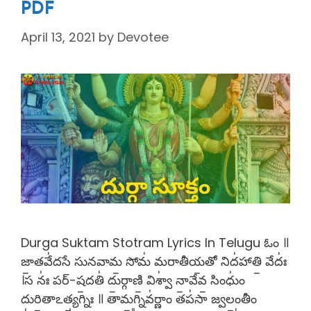
PDF
April 13, 2021
by
Devotee
Durga Suktam Stotram Lyrics In Telugu ఓం ॥
జా॒తవే॑దసే సునవామ॒ సోమ॑ మరాతీయ॒తో నిద॑హాతి॒ వేదః॑
।స నః॑ పర్-ష॒దతి॑ దు॒ర్గాణి॒ విశ్వా॑ నా॒వేవ॒ సింధుం॑
దురి॒తాఽత్య॒గ్నిః ॥ తామ॒గ్నివ॑ర్ణాం తప॑సా జ్వలం॒తీం