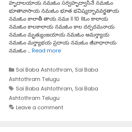
హృదాలయాయ నమఃఓం సర్వహృద్వాసినే నమఃఓం
భూతావాసాయ నమఃఓం భూత భవిష్యద్భావవర్జతాయ
నమఃఓం కాలాతీ తాయ నమః ॥ 10 ॥ఓం కాలాయ
నమఃఓం కాలకాలాయ నమఃఓం కాల దర్పదమనాయ
నమఃఓం మృత్యుంజయాయ నమఃఓం అమర్త్యాయ
నమఃఓం మర్త్యాభయ ప్రదాయ నమఃఓం జీవాధారాయ
నమఃఓం …
Read more
Categories
Sai Baba Ashtothram
,
Sai Baba
Ashtothram Telugu
Tags
Sai Baba Ashtothram
,
Sai Baba
Ashtothram Telugu
Leave a comment