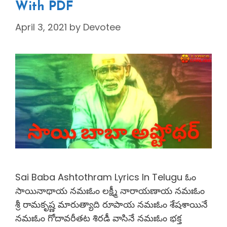
With PDF
April 3, 2021
by
Devotee
Sai Baba Ashtothram Lyrics In Telugu ఓం
సాయినాథాయ నమఃఓం లక్ష్మీ నారాయణాయ నమఃఓం
శ్రీ రామకృష్ణ మారుత్యాది రూపాయ నమఃఓం శేషశాయినే
నమఃఓం గోదావరీతట శిరడీ వాసినే నమఃఓం భక్త