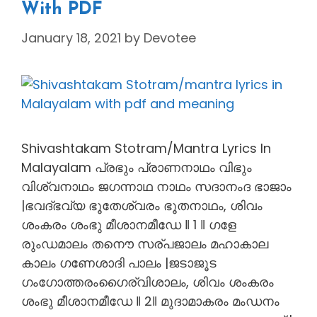
With PDF
January 18, 2021
by
Devotee
Shivashtakam Stotram/Mantra Lyrics In
Malayalam പ്രഭും പ്രാണനാഥം വിഭും
വിശ്വനാഥം ജഗന്നാഥ നാഥം സദാനംദ ഭാജാം
|ഭവദ്ഭവ്യ ഭൂതേശ്വരം ഭൂതനാഥം, ശിവം
ശംകരം ശംഭു മീശാനമീഡേ ‖ 1 ‖ ഗളേ
രുംഡമാലം തനൌ സര്പജാലം മഹാകാല
കാലം ഗണേശാദി പാലം |ജടാജൂട
ഗംഗോത്തരംഗൈര്വിശാലം, ശിവം ശംകരം
ശംഭു മീശാനമീഡേ ‖ 2‖ മുദാമാകരം മംഡനം