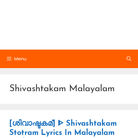
Menu
Shivashtakam Malayalam
[ശിവാഷ്ടകമ്] ᐈ Shivashtakam
Stotram Lyrics In Malayalam