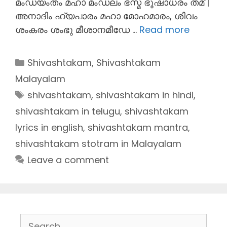
മംഡയംതം മഹാ മംഡലം ഭസ്മ ഭൂഷാധരം തമ് |
അനാദിം ഹ്യപാരം മഹാ മോഹമാരം, ശിവം
ശംകരം ശംഭു മീശാനമീഡേ …
Read more
Categories
Shivashtakam
,
Shivashtakam
Malayalam
Tags
shivashtakam
,
shivashtakam in hindi
,
shivashtakam in telugu
,
shivashtakam
lyrics in english
,
shivashtakam mantra
,
shivashtakam stotram in Malayalam
Leave a comment
Search