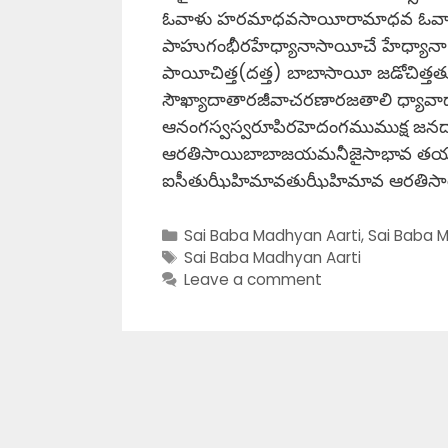
ఓవాళు హరమాధవసాయీరామాధవ ఓవా
పాహుగంభీరహేధ్యానాసాయీచే హేధ్యానా ప
పాయీచిత్త(దత్త) బాబాసాయీ జడోచిత్
సౌఖ్యాదాతారజీవాచరణారజతాలి ధ్యావా
ఆనంగస్వస్వరూపిరహెదంగముముక్ష జనదావి 
ఆరతిసాయిబాబాజయమనీజైసాభావ తయత
ఐసీతుఝీహిమావతుఝీహిమావ ఆరతిసా
Categories
Sai Baba Madhyan Aarti
,
Sai Baba M
Tags
Sai Baba Madhyan Aarti
Leave a comment