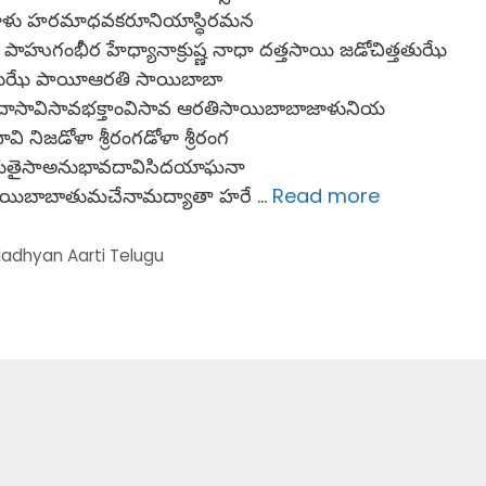
ళు హరమాధవకరూనియాస్ధిరమన
ాహుగంభీర హేధ్యానాక్రుష్ణ నాధా దత్తసాయి జడోచిత్తతుఝే
తతుఝే పాయీఆరతి సాయిబాబా
దాసావిసావభక్తాంవిసావ ఆరతిసాయిబాబాజాళునియ
నిజడోళా శ్రీరంగడోళా శ్రీరంగ
ైసా​​అనుభావదావిసిదయాఘనా
యిబాబాతుమచేనామద్యాతా హరే …
Read more
adhyan Aarti Telugu