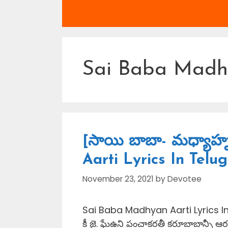
Sai Baba Madhy
[సాయి బాబా- మధ్యాహ
Aarti Lyrics In Telu
November 23, 2021
by
Devotee
Sai Baba Madhyan Aarti Lyrics In 
కీ జై. ఘే​​ఉని పంచాకరతీ కరూబాబాన్స