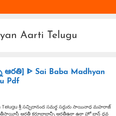
an Aarti Telugu
్న ఆరతి] ᐈ Sai Baba Madhyan
gu Pdf
Telugu శ్రీ సచ్చిదానంద సమర్ధ సద్గురు సాయినాధ మహరాజ్
ీ ఆరతీసాయీసీ ఆరతీ కరూబాబాన్సీ ఆరతీఉఠా ఉఠా హో బాన్ ధవ