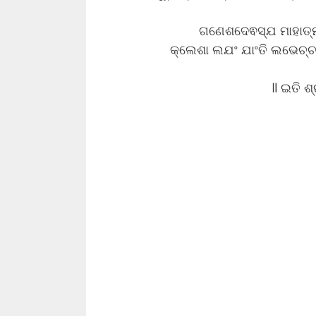
ଗଣେଶଦେଵସ୍ଯ ମାହାତ୍ମ
କ୍ଲେଶା ଲଯଂ ଯାଂତି ଲଭେଚ୍ଚ ଶୀଘ
॥ ଇତି ଶ