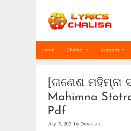
Skip
to
content
Home
Chalisa
Stotram
[ଗଣେଶ ମହିମ୍ନା 
Mahimna Stotra
Pdf
July 19, 2021
by
Devotee