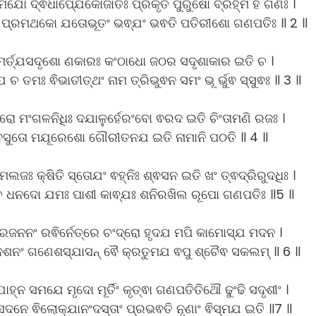
ଣମଯୋ ଦ୍ଵିଧାପ୍ଯେକୋଜାତଃ ପ୍ରକୃତି ପୁରୁଷୋ ବ୍ରହ୍ମ ହି ଗଣଃ ।
ଂ ପ୍ରମଥକୋ ଯତୋଭୂତଂ ଭଵ୍ଯଂ ଭଵତି ପତିରୀଶୋ ଗଣପତିଃ ॥ 2 ॥
ମର୍ତ୍ଯସଦୃଶୋ ଣକାରଃ କଂଠାଧୋ ଜଠର ସଦୃଶାକାର ଇତି ଚ ।
ତମଃ ଵିଭାତୀତ୍ଥଂ ନାମ ତ୍ରିଭୁଵନ ସମଂ ଭୂ ର୍ଭୁଵ ସ୍ସୁଵଃ ॥ 3 ॥
 ମଂଗଳନିଧିଃ ଦଯାଳୁର୍ହେରଂବୋ ଵରଦ ଇତି ଚିଂତାମଣି ରଜଃ ।
ଶିଵସୁତୋ ମଯୂରେଶୋ ଗୌରୀତନଯ ଇତି ନାମାନି ପଠତି ॥ 4 ॥
ମଲଜଃ କ୍ଷିତି ସ୍ତୋଯଂ ଵହ୍ନିଃ ଶ୍ଵସନ ଇତି ଖଂ ତ୍ଵଦ୍ରିରୁଦଧିଃ ।
ୁଚ୍ଚ ଧନଦୋ ଯମଃ ପାଶୀ କାଵ୍ଯଃ ଶନିରଖିଲ ରୂପୋ ଗଣପତିଃ ॥5 ॥
ପ୍ରଜନନଂ ରଵିର୍ନେତ୍ରେ ଚଂଦ୍ରୋ ହୃଦଯ ମପି କାମୋସ୍ଯ ମଦନ ।
ଦଶନଂ ଗଣେଶସ୍ଯାସନ୍ ଵୈ କ୍ରତୁମଯ ଵପୁ ଶ୍ଚୈଵ ସକଲମ୍ ॥ 6 ॥
ହ୍ନ ସମଯେ ମୃଦୋ ମୂର୍ତିଂ କୃତ୍ଵା ଗଣପତିତିଥୌ ଢୁଂଢି ସଦୃଶୀଂ ।
୍ଵସଦନେ ଵିଲୋକ୍ଯାନଂଦସ୍ତାଂ ପ୍ରଭଵତି ନୃଣାଂ ଵିସ୍ମଯ ଇତି ॥7 ॥