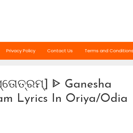
Privacy Policy
Contact Us
Terms and Condition
ସ୍ତୋତ୍ରମ୍] ᐈ Ganesha
m Lyrics In Oriya/Odia