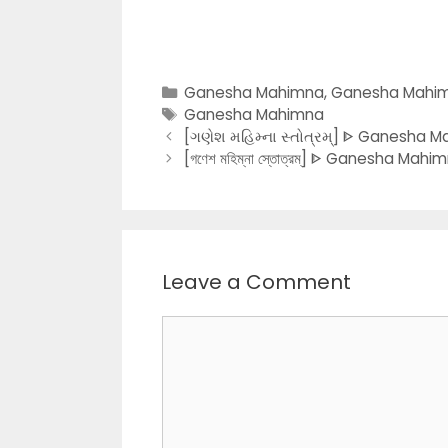
Categories
Ganesha Mahimna
,
Ganesha Mahim
Tags
Ganesha Mahimna
[ગણેશ મહિમ્ના સ્તોત્રમ્] ᐈ Ganesha M
[গণেশ মহিম্না স্তোত্রম্] ᐈ Ganesha Mah
Leave a Comment
Comment