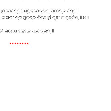
୍ଯମେତଦ୍ଯଃ ଶ୍ରାଵଯେଦ୍ଵାପି ପଠେଚ୍ଚ ତସ୍ଯ ।
୍ରଂ ଶ୍ରୀପୁତ୍ତ୍ର ଵିଦ୍ଯାର୍ଥି ଗୃହଂ ଚ ମୁକ୍ତିମ୍ ॥ 8 ॥
୍ରୀ ଗଣେଶ ମହିମ୍ନ ସ୍ତୋତ୍ରମ୍ ॥
********