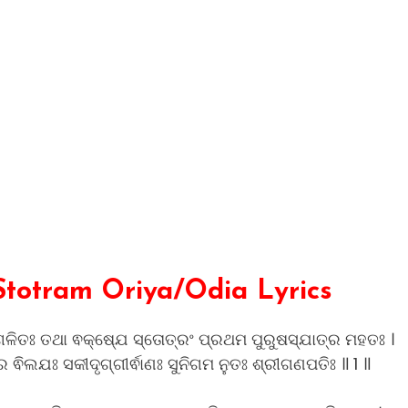
otram Oriya/Odia Lyrics
 ଗଳିତଃ ତଥା ଵକ୍ଷ୍ଯେ ସ୍ତୋତ୍ରଂ ପ୍ରଥମ ପୁରୁଷସ୍ଯାତ୍ର ମହତଃ ।
ର ଵିଲଯଃ ସକୀଦୃଗ୍ଗୀର୍ଵାଣଃ ସୁନିଗମ ନୁତଃ ଶ୍ରୀଗଣପତିଃ ॥ 1 ॥