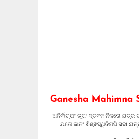
Ganesha Mahimna St
ଅନିର୍ଵାଚ୍ଯଂ ରୂପଂ ସ୍ତଵନ ନିକରୋ ଯତ୍ର
ଯତୋ ଜାତଂ ଵିଶ୍ଵସ୍ଥିତିମପି ସଦା ଯତ୍