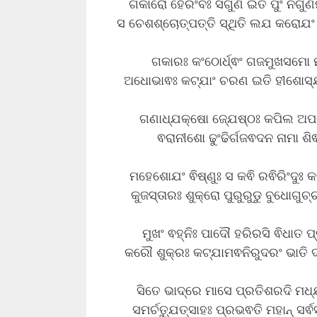
ଗକାରୋ ହେରଂବଃ ସଗୁଣ ଇତି ପୁଂ ନିର୍ଗୁ
ସ ଚେଶଶ୍ଚୋତ୍ପତ୍ତି ସ୍ଥିତି ଲଯ କରୋଯ
ଗକାରଃ କଂଠୋର୍ଧ୍ଵଂ ଗଜମୁଖସମୋ 
ଅଧୋଭାଵଃ କଟ୍ଯାଂ ଚରଣ ଇତି ହୀଶୋସ୍ଯ ଚ 
ଗଣାଧ୍ଯକ୍ଷୋ ଜ୍ଯେଷ୍ଠଃ କପିଲ ଅପରୋ
ଵରାନୀଶୋ ଢୁଂଢିର୍ଗଜଵଦନ ନାମା 
ମହେଶୋଯଂ ଵିଷ୍ଣୁଃ ସ କଵି ରଵିରିଂଦୁଃ କ
କୁଜସ୍ତାରଃ ଶୁକ୍ରୋ ପୁରୁରୁଡୁ ବୁଧୋଗ
ମୁଖଂ ଵହ୍ନିଃ ପାଦୌ ହରିରସି ଵିଧାତ 
କରୌ ଶୁକ୍ରଃ କଟ୍ଯାମଵନିରୁଦରଂ ଭାତି 
ସିତେ ଭାଦ୍ରେ ମାସେ ପ୍ରତିଶରଦି ମଧ୍ଯା
ସମର୍ଚତ୍ଯୁତ୍ସାହଃ ପ୍ରଭଵତି ମହାନ୍ ସର