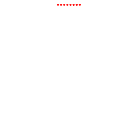
********