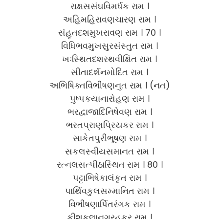
રાક્ષસસંઘવિમર્ધક રામ ।
અહિમહિરાવણચારણ રામ ।
સંહૃતદશમુખરાવણ રામ । 70 ।
વિધિભવમુખસુરસંસ્તુત રામ ।
ખઃસ્થિતદશરથવીક્ષિત રામ ।
સીતાદર્શનમોદિત રામ ।
અભિષિક્તવિભીષણનુત રામ । (નત)
પુષ્પકયાનારોહણ રામ ।
ભરદ્વાજાદિનિષેવણ રામ ।
ભરતપ્રાણપ્રિયકર રામ ।
સાકેતપુરીભૂષણ રામ ।
સકલસ્વીયસમાનત રામ ।
રત્નલસત્પીઠાસ્થિત રામ । 80 ।
પટ્ટાભિષેકાલંકૃત રામ ।
પાર્થિવકુલસમ્માનિત રામ ।
વિભીષણાર્પિતરંગક રામ ।
કીશકુલાનુગ્રહકર રામ ।