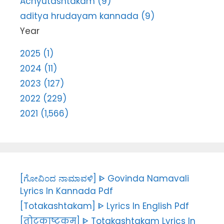
Achyutashtakam (9)
aditya hrudayam kannada (9)
Year
2025 (1)
2024 (11)
2023 (127)
2022 (229)
2021 (1,566)
[ಗೋವಿಂದ ನಾಮಾವಳಿ] ᐈ Govinda Namavali
Lyrics In Kannada Pdf
[Totakashtakam] ᐈ Lyrics In English Pdf
[तोटकाष्टकम्] ᐈ Totakashtakam Lyrics In