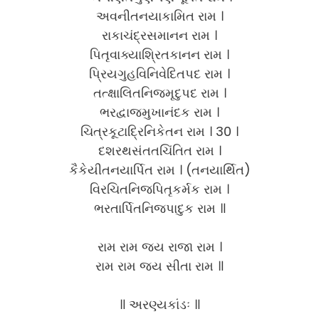
અવનીતનયાકામિત રામ ।
રાકાચંદ્રસમાનન રામ ।
પિતૃવાક્યાશ્રિતકાનન રામ ।
પ્રિયગુહવિનિવેદિતપદ રામ ।
તત્ક્ષાલિતનિજમૃદુપદ રામ ।
ભરદ્વાજમુખાનંદક રામ ।
ચિત્રકૂટાદ્રિનિકેતન રામ । 30 ।
દશરથસંતતચિંતિત રામ ।
કૈકેયીતનયાર્પિત રામ । (તનયાર્થિત)
વિરચિતનિજપિતૃકર્મક રામ ।
ભરતાર્પિતનિજપાદુક રામ ॥
રામ રામ જય રાજા રામ ।
રામ રામ જય સીતા રામ ॥
॥ અરણ્યકાંડઃ ॥