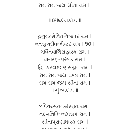
રામ રામ જય સીતા રામ ॥
॥ કિષ્કિંધાકાંડઃ ॥
હનુમત્સેવિતનિજપદ રામ ।
નતસુગ્રીવાભીષ્ટદ રામ । 50 ।
ગર્વિતવાલિસંહારક રામ ।
વાનરદૂતપ્રેષક રામ ।
હિતકરલક્ષ્મણસંયુત રામ ।
રામ રામ જય રાજા રામ ।
રામ રામ જય સીતા રામ ।
॥ સુંદરકાંડઃ ॥
કપિવરસંતતસંસ્મૃત રામ ।
તદ્ગતિવિઘ્નધ્વંસક રામ ।
સીતાપ્રાણાધારક રામ ।