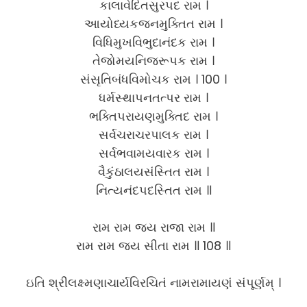
કાલાવેદિતસુરપદ રામ ।
આયોધ્યકજનમુક્તિત રામ ।
વિધિમુખવિભુદાનંદક રામ ।
તેજોમયનિજરૂપક રામ ।
સંસૃતિબંધવિમોચક રામ । 100 ।
ધર્મસ્થાપનતત્પર રામ ।
ભક્તિપરાયણમુક્તિદ રામ ।
સર્વચરાચરપાલક રામ ।
સર્વભવામયવારક રામ ।
વૈકુંઠાલયસંસ્તિત રામ ।
નિત્યનંદપદસ્તિત રામ ॥
રામ રામ જય રાજા રામ ॥
રામ રામ જય સીતા રામ ॥ 108 ॥
ઇતિ શ્રીલક્ષ્મણાચાર્યવિરચિતં નામરામાયણં સંપૂર્ણમ્ ।