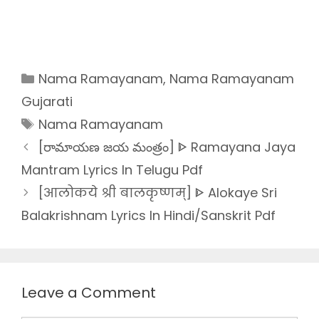
Categories
Nama Ramayanam
,
Nama Ramayanam
Gujarati
Tags
Nama Ramayanam
[రామాయణ జయ మంత్రం] ᐈ Ramayana Jaya
Mantram Lyrics In Telugu Pdf
[आलोकये श्री बालकृष्णम्] ᐈ Alokaye Sri
Balakrishnam Lyrics In Hindi/Sanskrit Pdf
Leave a Comment