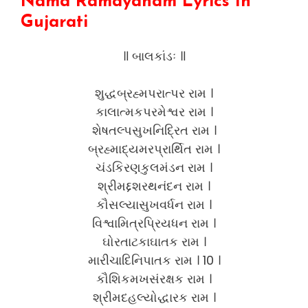
Nama Ramayanam Lyrics
In
Gujarati
॥ બાલકાંડઃ ॥
શુદ્ધબ્રહ્મપરાત્પર રામ ।
કાલાત્મકપરમેશ્વર રામ ।
શેષતલ્પસુખનિદ્રિત રામ ।
બ્રહ્માદ્યમરપ્રાર્થિત રામ ।
ચંડકિરણકુલમંડન રામ ।
શ્રીમદ્દશરથનંદન રામ ।
કૌસલ્યાસુખવર્ધન રામ ।
વિશ્વામિત્રપ્રિયધન રામ ।
ઘોરતાટકાઘાતક રામ ।
મારીચાદિનિપાતક રામ । 10 ।
કૌશિકમખસંરક્ષક રામ ।
શ્રીમદહલ્યોદ્ધારક રામ ।