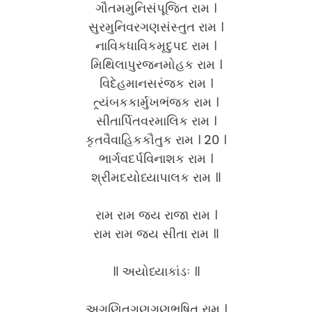
ગૌતમમુનિસંપૂજિત રામ ।
સુરમુનિવરગણસંસ્તુત રામ ।
નાવિકધાવિકમૃદુપદ રામ ।
મિથિલાપુરજનમોહક રામ ।
વિદેહમાનસરંજક રામ ।
ત્ર્યંબકકાર્મુખભંજક રામ ।
સીતાર્પિતવરમાલિક રામ ।
કૃતવૈવાહિકકૌતુક રામ । 20 ।
ભાર્ગવદર્પવિનાશક રામ ।
શ્રીમદયોધ્યાપાલક રામ ॥
રામ રામ જય રાજા રામ ।
રામ રામ જય સીતા રામ ॥
॥ અયોધ્યાકાંડઃ ॥
અગણિતગુણગણભૂષિત રામ ।