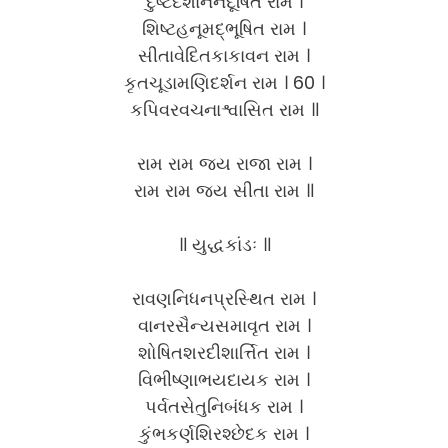
દુષ્ટદશાનનદૂષિત રામ ।
શિષ્ટહનૂમદ્ભૂષિત રામ ।
સીતાવેદિતકાકાવન રામ ।
કૃતચૂડામણિદર્શન રામ । 60 ।
કપિવરવચનાશ્વાસિત રામ ॥
રામ રામ જય રાજા રામ ।
રામ રામ જય સીતા રામ ॥
॥ યુદ્ધકાંડઃ ॥
રાવણનિધનપ્રસ્થિત રામ ।
વાનરસૈન્યસમાવૃત રામ ।
શોષિતશરદીશાર્ત્તિત રામ ।
વિભીષ્ણાભયદાયક રામ ।
પર્વતસેતુનિબંધક રામ ।
કુંભકર્ણશિરશ્છેદક રામ ।