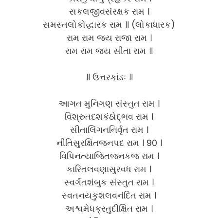
સકલજીવસંરક્ષક રામ ।
સમસ્તલોકોદ્ધારક રામ ॥ (લોકાધારક)
રામ રામ જય રાજા રામ ।
રામ રામ જય સીતા રામ ॥
॥ ઉત્તરકાંડઃ ॥
આગત મુનિગણ સંસ્તુત રામ ।
વિશ્રુતદશકંઠોદ્ભવ રામ ।
સીતાલિંગનનિર્વૃત રામ ।
નીતિસુરક્ષિતજનપદ રામ । 90 ।
વિપિનત્યાજિતજનકજ રામ ।
કારિતલવણાસુરવધ રામ ।
સ્વર્ગતશંબુક સંસ્તુત રામ ।
સ્વતનયકુશલવનંદિત રામ ।
અશ્વમેધક્રતુદીક્ષિત રામ ।