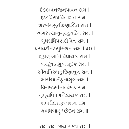
દંડકાવનજનપાવન રામ ।
દુષ્ટવિરાધવિનાશન રામ ।
શરભંગસુતીક્ષ્ણાર્ચિત રામ ।
અગસ્ત્યાનુગ્રહવર્દિત રામ ।
ગૃધ્રાધિપસંસેવિત રામ ।
પંચવટીતટસુસ્થિત રામ । 40 ।
શૂર્પણખાર્ત્તિવિધાયક રામ ।
ખરદૂષણમુખસૂદક રામ ।
સીતાપ્રિયહરિણાનુગ રામ ।
મારીચાર્તિકૃતાશુગ રામ ।
વિનષ્ટસીતાન્વેષક રામ ।
ગૃધ્રાધિપગતિદાયક રામ ।
શબરીદત્તફલાશન રામ ।
કબંધબાહુચ્છેદન રામ ॥
રામ રામ જય રાજા રામ ।