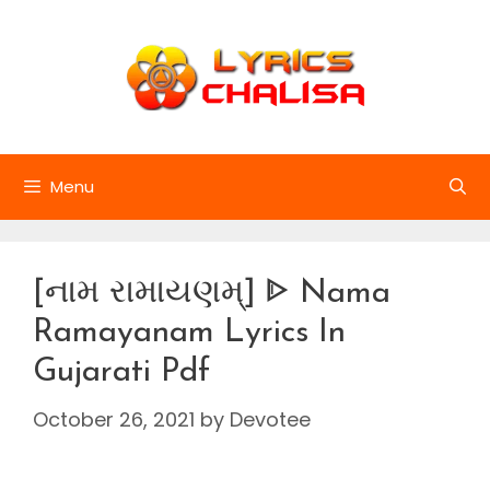
Skip
to
content
Menu
[નામ રામાયણમ્] ᐈ Nama
Ramayanam Lyrics In
Gujarati Pdf
October 26, 2021
by
Devotee