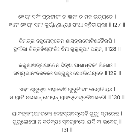
॥
ଜ୍ଞେୟଂ ସର୍ଵଂ ପ୍ରତୀତଂ ଚ ଜ୍ଞାନଂ ଚ ମନ ଉଚ୍ୟତେ ।
ଜ୍ଞାନଂ ଜ୍ଞେୟଂ ସମଂ କୁର୍ୟାନ୍ନାନ୍ୟଃ ପଂଥା ଦ୍ଵିତୀୟକଃ ॥ 127 ॥
କିମତ୍ର ବହୁନୋକ୍ତେନ ଶାସ୍ତ୍ରକୋଟିଶତୈରପି ।
ଦୁର୍ଲଭା ଚିତ୍ତଵିଶ୍ରାଂତିଃ ଵିନା ଗୁରୁକୃପାଂ ପରାମ୍ ॥ 128 ॥
କରୁଣାଖଡ୍ଗପାତେନ ଛିତ୍ଵା ପାଶାଷ୍ଟକଂ ଶିଶୋଃ ।
ସମ୍ୟଗାନଂଦଜନକଃ ସଦ୍ଗୁରୁଃ ସୋଽଭିଧୀୟତେ ॥ 129 ॥
ଏଵଂ ଶ୍ରୁତ୍ଵା ମହାଦେଵି ଗୁରୁନିଂଦାଂ କରୋତି ୟଃ ।
ସ ୟାତି ନରକାନ୍ ଘୋରାନ୍ ୟାଵଚ୍ଚଂଦ୍ରଦିଵାକରୌ ॥ 130 ॥
ୟାଵତ୍କଲ୍ପାଂତକୋ ଦେହସ୍ତାଵଦ୍ଦେଵି ଗୁରୁଂ ସ୍ମରେତ୍ ।
ଗୁରୁଲୋପୋ ନ କର୍ତଵ୍ୟଃ ସ୍ଵଚ୍ଛଂଦୋ ୟଦି ଵା ଭଵେତ୍ ॥
131 ॥