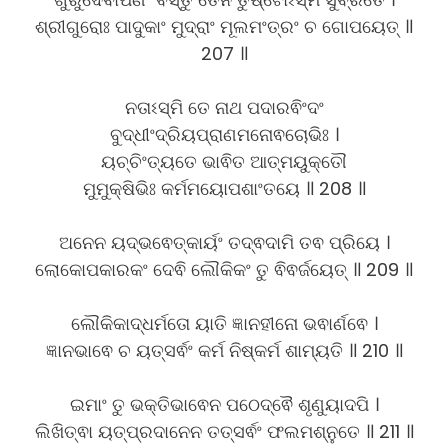
ଶ୍ରୀଗୁରୋଃ ପାଦୁକାଂ ମୁଦ୍ରାଂ ମୂଲମଂତ୍ରଂ ଚ ଗୋପୟେତ୍ ॥
207 ॥
ନତାଽସ୍ମି ତେ ନାଥ ପଦାରଵିଂଦଂ
ବୁଦ୍ଧୀଂଦ୍ରିୟପ୍ରାଣମନୋଵଚୋଭିଃ ।
ୟଚ୍ଚିଂତ୍ୟତେ ଭାଵିତ ଆତ୍ମୟୁକ୍ତୌ
ମୁମୁକ୍ଷିଭିଃ କର୍ମମୟୋପଶାଂତୟେ ॥ 208 ॥
ଅନେନ ୟଦ୍ଭଵେତ୍କାର୍ୟଂ ତଦ୍ଵଦାମି ତଵ ପ୍ରିୟେ ।
ଲୋକୋପକାରକଂ ଦେଵି ଲୌକିକଂ ତୁ ଵିଵର୍ଜୟେତ୍ ॥ 209 ॥
ଲୌକିକାଦ୍ଧର୍ମତୋ ୟାତି ଜ୍ଞାନହୀନୋ ଭଵାର୍ଣଵେ ।
ଜ୍ଞାନଭାଵେ ଚ ୟତ୍ସର୍ଵଂ କର୍ମ ନିଷ୍କର୍ମ ଶାମ୍ୟତି ॥ 210 ॥
ଇମାଂ ତୁ ଭକ୍ତିଭାଵେନ ପଠେଦ୍ଵୈ ଶୃଣୁୟାଦପି ।
ଲିଖିତ୍ଵା ୟତ୍ପ୍ରଦାନେନ ତତ୍ସର୍ଵଂ ଫଲମଶ୍ନୁତେ ॥ 211 ॥