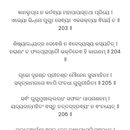
ଜ୍ଞାନଲୁପ୍ତା ନ କର୍ତଵ୍ୟା ମହାପାପାସ୍ତଥା ପ୍ରିୟେ ।
ଏଭ୍ୟୋ ଭିନ୍ନୋ ଗୁରୁଃ ସେଵ୍ୟଃ ଏକଭକ୍ତ୍ୟା ଵିଚାର୍ୟ ଚ ॥
203 ॥
ଶିଷ୍ୟାଦନ୍ୟତ୍ର ଦେଵେଶି ନ ଵଦେଦ୍ୟସ୍ୟ କସ୍ୟଚିତ୍ ।
ନରାଣାଂ ଚ ଫଲପ୍ରାପ୍ତୌ ଭକ୍ତିରେଵ ହି କାରଣମ୍ ॥ 204
॥
ଗୂଢୋ ଦୃଢଶ୍ଚ ପ୍ରୀତଶ୍ଚ ମୌନେନ ସୁସମାହିତଃ ।
ସକୃତ୍କାମଗତୋ ଵାଽପି ପଂଚଧା ଗୁରୁରୀରିତଃ ॥ 205 ॥
ସର୍ଵଂ ଗୁରୁମୁଖାଲ୍ଲବ୍ଧଂ ସଫଲଂ ପାପନାଶନମ୍ ।
ୟଦ୍ୟଦାତ୍ମହିତଂ ଵସ୍ତୁ ତତ୍ତଦ୍ଦ୍ରଵ୍ୟଂ ନ ଵଂଚୟେତ୍ ॥
206 ॥
ଗୁରୁଦେଵାର୍ପଣଂ ଵସ୍ତୁ ତେନ ତୁଷ୍ଟୋଽସ୍ମି ସୁଵ୍ରତେ ।