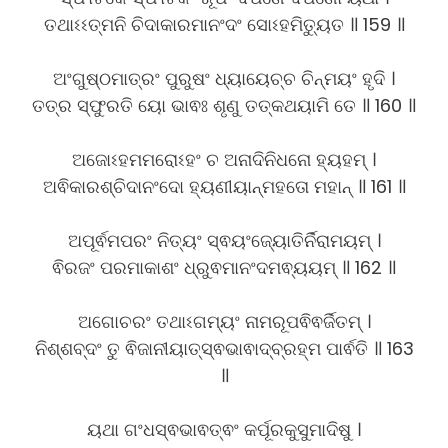
ତଥାଽଽତ୍ମନି ଚିଦାକାରମାନଂଦଂ ସୋଽହମିତ୍ୟୁତ ॥ 159 ॥
ଅଂଗୁଷ୍ଠମାତ୍ରଂ ପୁରୁଷଂ ଧ୍ୟାୟେଚ୍ଚ ଚିନ୍ମୟଂ ହୃଦି ।
ତତ୍ର ସ୍ଫୁରତି ୟୋ ଭାଵଃ ଶୃଣୁ ତତ୍କଥୟାମି ତେ ॥ 160 ॥
ଅଜୋଽହମମରୋଽହଂ ଚ ଅନାଦିନିଧନୋ ହ୍ୟହମ୍ ।
ଅଵିକାରଶ୍ଚିଦାନଂଦୋ ହ୍ୟଣୀୟାନ୍ମହତୋ ମହାନ୍ ॥ 161 ॥
ଅପୂର୍ଵମପରଂ ନିତ୍ୟଂ ସ୍ଵୟଂଜ୍ୟୋତିର୍ନିରାମୟମ୍ ।
ଵିରଜଂ ପରମାକାଶଂ ଧ୍ରୁଵମାନଂଦମଵ୍ୟୟମ୍ ॥ 162 ॥
ଅଗୋଚରଂ ତଥାଽଗମ୍ୟଂ ନାମରୂପଵିଵର୍ଜିତମ୍ ।
ନିଶ୍ଶବ୍ଦଂ ତୁ ଵିଜାନୀୟାତ୍ସ୍ଵଭାଵାଦ୍ବ୍ରହ୍ମ ପାର୍ଵତି ॥ 163
॥
ୟଥା ଗଂଧସ୍ଵଭାଵତ୍ଵଂ କର୍ପୂରକୁସୁମାଦିଷୁ ।