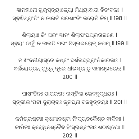
ଜ୍ଞାନହୀନୋ ଗୁରୁସ୍ତ୍ୟାଜ୍ୟୋ ମିଥ୍ୟାଵାଦୀ ଵିଡଂବକଃ ।
ସ୍ଵଵିଶ୍ରାଂତିଂ ନ ଜାନାତି ପରଶାଂତିଂ କରୋତି କିମ୍ ॥ 198 ॥
ଶିଲାୟାଃ କିଂ ପରଂ ଜ୍ଞାନଂ ଶିଲାସଂଘପ୍ରତାରଣେ ।
ସ୍ଵୟଂ ତର୍ତୁଂ ନ ଜାନାତି ପରଂ ନିସ୍ତାରୟେତ୍ କଥମ୍ ॥ 199 ॥
ନ ଵଂଦନୀୟାସ୍ତେ କଷ୍ଟଂ ଦର୍ଶନାଦ୍ଭ୍ରାଂତିକାରକାଃ ।
ଵର୍ଜୟେତ୍ତାନ୍ ଗୁରୂନ୍ ଦୂରେ ଧୀରସ୍ୟ ତୁ ସମାଶ୍ରୟେତ୍ ॥
200 ॥
ପାଷଂଡିନଃ ପାପରତାଃ ନାସ୍ତିକା ଭେଦବୁଦ୍ଧୟଃ ।
ସ୍ତ୍ରୀଲଂପଟା ଦୁରାଚାରାଃ କୃତଘ୍ନା ବକଵୃତ୍ତୟଃ ॥ 201 ॥
କର୍ମଭ୍ରଷ୍ଟାଃ କ୍ଷମାନଷ୍ଟା ନିଂଦ୍ୟତର୍କୈଶ୍ଚ ଵାଦିନଃ ।
କାମିନଃ କ୍ରୋଧିନଶ୍ଚୈଵ ହିଂସ୍ରାଶ୍ଚଂଡାଃ ଶଠାସ୍ତଥା ॥
202 ॥