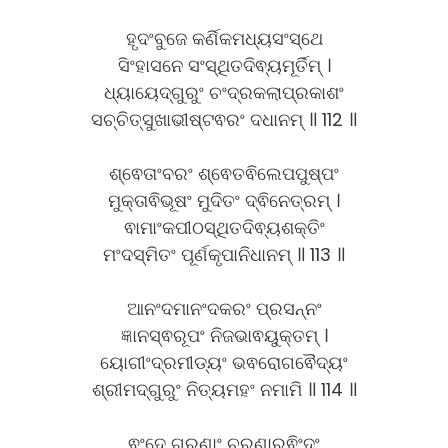
ହୃଦଂବୁଜେ କର୍ଣିକମଧ୍ୟସଂସ୍ଥେ
ସିଂହାସନେ ସଂସ୍ଥିତଦିଵ୍ୟମୂର୍ତିମ୍ ।
ଧ୍ୟାୟେଦ୍ଗୁରୁଂ ଚଂଦ୍ରକଲାପ୍ରକାଶଂ
ସଚ୍ଚିତ୍ସୁଖାଭୀଷ୍ଟଵରଂ ଦଧାନମ୍ ॥ 112 ॥
ଶ୍ଵେତାଂବରଂ ଶ୍ଵେତଵିଲେପପୁଷ୍ପଂ
ମୁକ୍ତାଵିଭୂଷଂ ମୁଦିତଂ ଦ୍ଵିନେତ୍ରମ୍ ।
ଵାମାଂକପୀଠସ୍ଥିତଦିଵ୍ୟଶକ୍ତିଂ
ମଂଦସ୍ମିତଂ ପୂର୍ଣକୃପାନିଧାନମ୍ ॥ 113 ॥
ଆନଂଦମାନଂଦକରଂ ପ୍ରସନ୍ନଂ
ଜ୍ଞାନସ୍ଵରୂପଂ ନିଜଭାଵୟୁକ୍ତମ୍ ।
ୟୋଗୀଂଦ୍ରମୀଡ୍ୟଂ ଭଵରୋଗଵୈଦ୍ୟଂ
ଶ୍ରୀମଦ୍ଗୁରୁଂ ନିତ୍ୟମହଂ ନମାମି ॥ 114 ॥
ଵଂଦେ ଗୁରୂଣାଂ ଚରଣାରଵିଂଦଂ