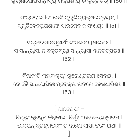
ଗୁରୁଶାପୋପପନ୍ନସ୍ୟ ରକ୍ଷଣାୟ ଚ କୁତ୍ରଚିତ୍ ॥ 150 ॥
ମଂତ୍ରରାଜମିଦଂ ଦେଵି ଗୁରୁରିତ୍ୟକ୍ଷରଦ୍ଵୟମ୍ ।
ସ୍ମୃତିଵେଦପୁରାଣାନାଂ ସାରମେଵ ନ ସଂଶୟଃ ॥ 151 ॥
ସତ୍କାରମାନପୂଜାର୍ଥଂ ଦଂଡକାଷୟଧାରଣଃ ।
ସ ସନ୍ନ୍ୟାସୀ ନ ଵକ୍ତଵ୍ୟଃ ସନ୍ନ୍ୟାସୀ ଜ୍ଞାନତତ୍ପରଃ ॥
152 ॥
ଵିଜାନଂତି ମହାଵାକ୍ୟଂ ଗୁରୋଶ୍ଚରଣ ସେଵୟା ।
ତେ ଵୈ ସନ୍ନ୍ୟାସିନଃ ପ୍ରୋକ୍ତା ଇତରେ ଵେଷଧାରିଣଃ ॥
153 ॥
[ ପାଠଭେଦଃ –
ନିତ୍ୟଂ ବ୍ରହ୍ମ ନିରାକାରଂ ନିର୍ଗୁଣଂ ବୋଧୟେତ୍ପରମ୍ ।
ଭାସୟନ୍ ବ୍ରହ୍ମଭାଵଂ ଚ ଦୀପୋ ଦୀପାଂତରଂ ୟଥା ॥
]