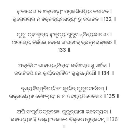
ହୁଂକାରେଣ ନ ଵକ୍ତଵ୍ୟଂ ପ୍ରାଜ୍ଞଶିଷ୍ୟୈଃ କଦାଚନ ।
ଗୁରୋରଗ୍ର ନ ଵକ୍ତଵ୍ୟମସତ୍ୟଂ ତୁ କଦାଚନ ॥ 132 ॥
ଗୁରୁଂ ତ୍ଵଂକୃତ୍ୟ ହୁଂକୃତ୍ୟ ଗୁରୁସାନ୍ନିଧ୍ୟଭାଷଣଃ ।
ଅରଣ୍ୟେ ନିର୍ଜଲେ ଦେଶେ ସଂଭଵେଦ୍ ବ୍ରହ୍ମରାକ୍ଷସଃ ॥
133 ॥
ଅଦ୍ଵୈତଂ ଭାଵୟେନ୍ନିତ୍ୟଂ ସର୍ଵାଵସ୍ଥାସୁ ସର୍ଵଦା ।
କଦାଚିଦପି ନୋ କୁର୍ୟାଦଦ୍ଵୈତଂ ଗୁରୁସନ୍ନିଧୌ ॥ 134 ॥
ଦୃଶ୍ୟଵିସ୍ମୃତିପର୍ୟଂତଂ କୁର୍ୟାଦ୍ ଗୁରୁପଦାର୍ଚନମ୍ ।
ତାଦୃଶସ୍ୟୈଵ କୈଵଲ୍ୟଂ ନ ଚ ତଦ୍ଵ୍ୟତିରେକିଣଃ ॥ 135 ॥
ଅପି ସଂପୂର୍ଣତତ୍ତ୍ଵଜ୍ଞୋ ଗୁରୁତ୍ୟାଗୀ ଭଵେଦ୍ୟଦା ।
ଭଵତ୍ୟେଵ ହି ତସ୍ୟାଂତକାଲେ ଵିକ୍ଷେପମୁତ୍କଟମ୍ ॥ 136
॥