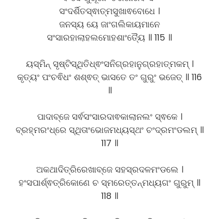
ସଂଦର୍ଶିତସ୍ଵାତ୍ମସୁଖାଵବୋଧେ ।
ଜନସ୍ୟ ୟେ ଜାଂଗଲିକାୟମାନେ
ସଂସାରହାଲାହଲମୋହଶାଂତ୍ୟୈ ॥ 115 ॥
ୟସ୍ମିନ୍ ସୃଷ୍ଟିସ୍ଥିତିଧ୍ଵଂସନିଗ୍ରହାନୁଗ୍ରହାତ୍ମକମ୍ ।
କୃତ୍ୟଂ ପଂଚଵିଧଂ ଶଶ୍ଵତ୍ ଭାସତେ ତଂ ଗୁରୁଂ ଭଜେତ୍ ॥ 116
॥
ପାଦାବ୍ଜେ ସର୍ଵସଂସାରଦାଵକାଲାନଲଂ ସ୍ଵକେ ।
ବ୍ରହ୍ମରଂଧ୍ରେ ସ୍ଥିତାଂଭୋଜମଧ୍ୟସ୍ଥଂ ଚଂଦ୍ରମଂଡଲମ୍ ॥
117 ॥
ଅକଥାଦିତ୍ରିରେଖାବ୍ଜେ ସହସ୍ରଦଳମଂଡଲେ ।
ହଂସପାର୍ଶ୍ଵତ୍ରିକୋଣେ ଚ ସ୍ମରେତ୍ତନ୍ମଧ୍ୟଗଂ ଗୁରୁମ୍ ॥
118 ॥