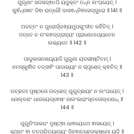
ଗୁରୂଣାଂ ସଦସଦ୍ଵାଽପି ୟଦୁକ୍ତଂ ତନ୍ନ ଲଂଘୟେତ୍ ।
କୁର୍ଵନ୍ନାଜ୍ଞାଂ ଦିଵା ରାତ୍ରୌ ଦାସଵନ୍ନିଵସେଦ୍ଗୁରୋ ॥ 141 ॥
ଅଦତ୍ତଂ ନ ଗୁରୋର୍ଦ୍ରଵ୍ୟମୁପଭୁଂଜୀତ କର୍ହିଚିତ୍ ।
ଦତ୍ତେ ଚ ରଂକଵଦ୍ଗ୍ରାହ୍ୟଂ ପ୍ରାଣୋଽପ୍ୟେତେନ
ଲଭ୍ୟତେ ॥ 142 ॥
ପାଦୁକାସନଶୟ୍ୟାଦି ଗୁରୁଣା ୟଦଭୀଷ୍ଟିତମ୍ ।
ନମସ୍କୁର୍ଵୀତ ତତ୍ସର୍ଵଂ ପାଦାଭ୍ୟାଂ ନ ସ୍ପୃଶେତ୍ କ୍ଵଚିତ୍ ॥
143 ॥
ଗଚ୍ଛତଃ ପୃଷ୍ଠତୋ ଗଚ୍ଛେତ୍ ଗୁରୁଚ୍ଛାୟାଂ ନ ଲଂଘୟେତ୍ ।
ନୋଲ୍ବଣଂ ଧାରୟେଦ୍ଵେଷଂ ନାଲଂକାରାଂସ୍ତତୋଲ୍ବଣାନ୍ ॥
144 ॥
ଗୁରୁନିଂଦାକରଂ ଦୃଷ୍ଟ୍ଵା ଧାଵୟେଦଥ ଵାସୟେତ୍ ।
ସ୍ଥାନଂ ଵା ତତ୍ପରିତ୍ୟାଜ୍ୟଂ ଜିହ୍ଵାଚ୍ଛେଦାକ୍ଷମୋ ୟଦି ॥