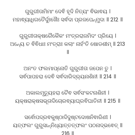
ଗୁରୁଗୀତାମିମାଂ ଦେଵି ହୃଦି ନିତ୍ୟଂ ଵିଭାଵୟ ।
ମହାଵ୍ୟାଧିଗତୈର୍ଦୁଃଖୈଃ ସର୍ଵଦା ପ୍ରଜପେନ୍ମୁଦା ॥ 212 ॥
ଗୁରୁଗୀତାକ୍ଷରୈକୈକଂ ମଂତ୍ରରାଜମିଦଂ ପ୍ରିୟେ ।
ଅନ୍ୟେ ଚ ଵିଵିଧାଃ ମଂତ୍ରାଃ କଲାଂ ନାର୍ହଂତି ଷୋଡଶୀମ୍ ॥ 213
॥
ଅନଂତ ଫଲମାପ୍ନୋତି ଗୁରୁଗୀତା ଜପେନ ତୁ ।
ସର୍ଵପାପହରା ଦେଵି ସର୍ଵଦାରିଦ୍ର୍ୟନାଶିନୀ ॥ 214 ॥
ଅକାଲମୃତ୍ୟୁହରା ଚୈଵ ସର୍ଵସଂକଟନାଶିନୀ ।
ୟକ୍ଷରାକ୍ଷସଭୂତାଦିଚୋରଵ୍ୟାଘ୍ରଵିଘାତିନୀ ॥ 215 ॥
ସର୍ଵୋପଦ୍ରଵକୁଷ୍ଠାଦିଦୁଷ୍ଟଦୋଷନିଵାରିଣୀ ।
ୟତ୍ଫଲଂ ଗୁରୁସାନ୍ନିଧ୍ୟାତ୍ତତ୍ଫଲଂ ପଠନାଦ୍ଭଵେତ୍ ॥
216 ॥