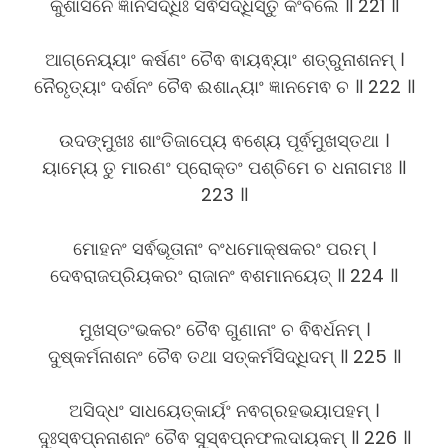
କୁଶାସନେ ଜ୍ଞାନସିଦ୍ଧିଃ ସର୍ଵସିଦ୍ଧିସ୍ତୁ କଂବଲେ ॥ 221 ॥
ଆଗ୍ନେୟ୍ୟାଂ କର୍ଷଣଂ ଚୈଵ ଵାୟଵ୍ୟାଂ ଶତ୍ରୁନାଶନମ୍ ।
ନୈରୃତ୍ୟାଂ ଦର୍ଶନଂ ଚୈଵ ଈଶାନ୍ୟାଂ ଜ୍ଞାନମେଵ ଚ ॥ 222 ॥
ଉଦଙ୍ମୁଖଃ ଶାଂତିଜାପ୍ୟେ ଵଶ୍ୟେ ପୂର୍ଵମୁଖସ୍ତଥା ।
ୟାମ୍ୟେ ତୁ ମାରଣଂ ପ୍ରୋକ୍ତଂ ପଶ୍ଚିମେ ଚ ଧନାଗମଃ ॥
223 ॥
ମୋହନଂ ସର୍ଵଭୂତାନାଂ ବଂଧମୋକ୍ଷକରଂ ପରମ୍ ।
ଦେଵରାଜପ୍ରିୟକରଂ ରାଜାନଂ ଵଶମାନୟେତ୍ ॥ 224 ॥
ମୁଖସ୍ତଂଭକରଂ ଚୈଵ ଗୁଣାନାଂ ଚ ଵିଵର୍ଧନମ୍ ।
ଦୁଷ୍କର୍ମନାଶନଂ ଚୈଵ ତଥା ସତ୍କର୍ମସିଦ୍ଧିଦମ୍ ॥ 225 ॥
ଅସିଦ୍ଧଂ ସାଧୟେତ୍କାର୍ୟଂ ନଵଗ୍ରହଭୟାପହମ୍ ।
ଦୁଃସ୍ଵପ୍ନନାଶନଂ ଚୈଵ ସୁସ୍ଵପ୍ନଫଲଦାୟକମ୍ ॥ 226 ॥