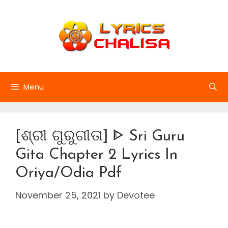
Skip
to
content
Menu
[ଶ୍ରୀ ଗୁରୁଗୀତା] ᐈ Sri Guru
Gita Chapter 2 Lyrics In
Oriya/Odia Pdf
November 25, 2021
by
Devotee