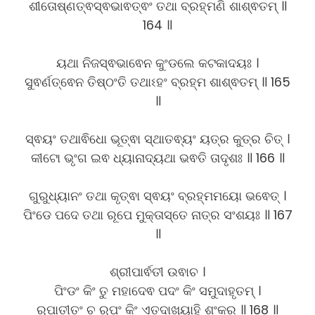
ଶୀତୋଷ୍ଣତ୍ଵସ୍ଵଭାଵତ୍ଵଂ ତଥା ବ୍ରହ୍ମଣି ଶାଶ୍ଵତମ୍ ॥
164 ॥
ୟଥା ନିଜସ୍ଵଭାଵେନ କୁଂଡଲେ କଟକାଦୟଃ ।
ସୁଵର୍ଣତ୍ଵେନ ତିଷ୍ଠଂତି ତଥାଽହଂ ବ୍ରହ୍ମ ଶାଶ୍ଵତମ୍ ॥ 165
॥
ସ୍ଵୟଂ ତଥାଵିଧୋ ଭୂତ୍ଵା ସ୍ଥାତଵ୍ୟଂ ୟତ୍ର କୁତ୍ର ଚିତ୍ ।
କୀଟୋ ଭୃଂଗ ଇଵ ଧ୍ୟାନାଦ୍ୟଥା ଭଵତି ତାଦୃଶଃ ॥ 166 ॥
ଗୁରୁଧ୍ୟାନଂ ତଥା କୃତ୍ଵା ସ୍ଵୟଂ ବ୍ରହ୍ମମୟୋ ଭଵେତ୍ ।
ପିଂଡେ ପଦେ ତଥା ରୂପେ ମୁକ୍ତାସ୍ତେ ନାତ୍ର ସଂଶୟଃ ॥ 167
॥
ଶ୍ରୀପାର୍ଵତୀ ଉଵାଚ ।
ପିଂଡଂ କିଂ ତୁ ମହାଦେଵ ପଦଂ କିଂ ସମୁଦାହୃତମ୍ ।
ରୂପାତୀତଂ ଚ ରୂପଂ କିଂ ଏତଦାଖ୍ୟାହି ଶଂକର ॥ 168 ॥