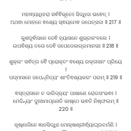
ମହାଵ୍ୟାଧିହରା ସର୍ଵଵିଭୂତେଃ ସିଦ୍ଧିଦା ଭଵେତ୍ ।
ଅଥଵା ମୋହନେ ଵଶ୍ୟେ ସ୍ଵୟମେଵ ଜପେତ୍ସଦା ॥ 217 ॥
କୁଶଦୂର୍ଵାସନେ ଦେଵି ହ୍ୟାସନେ ଶୁଭ୍ରକଂବଲେ ।
ଉପଵିଶ୍ୟ ତତୋ ଦେଵି ଜପେଦେକାଗ୍ରମାନସଃ ॥ 218 ॥
ଶୁକ୍ଲଂ ସର୍ଵତ୍ର ଵୈ ପ୍ରୋକ୍ତଂ ଵଶ୍ୟେ ରକ୍ତାସନଂ ପ୍ରିୟେ
।
ପଦ୍ମାସନେ ଜପେନ୍ନିତ୍ୟଂ ଶାଂତିଵଶ୍ୟକରଂ ପରମ୍ ॥ 219 ॥
ଵସ୍ତ୍ରାସନେ ଚ ଦାରିଦ୍ର୍ୟଂ ପାଷାଣେ ରୋଗସଂଭଵଃ ।
ମେଦିନ୍ୟାଂ ଦୁଃଖମାପ୍ନୋତି କାଷ୍ଠେ ଭଵତି ନିଷ୍ଫଲମ୍ ॥
220 ॥
କୃଷ୍ଣାଜିନେ ଜ୍ଞାନସିଦ୍ଧିଃ ମୋକ୍ଷଶ୍ରୀର୍ଵ୍ୟାଘ୍ରଚର୍ମଣି ।