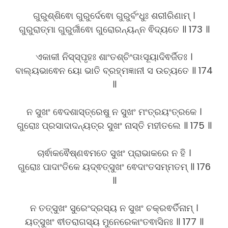
ଗୁରୁଶ୍ଶିଵୋ ଗୁରୁର୍ଦେଵୋ ଗୁରୁର୍ବଂଧୁଃ ଶରୀରିଣାମ୍ ।
ଗୁରୁରାତ୍ମା ଗୁରୁର୍ଜୀଵୋ ଗୁରୋରନ୍ୟନ୍ନ ଵିଦ୍ୟତେ ॥ 173 ॥
ଏକାକୀ ନିସ୍ସ୍ପୃହଃ ଶାଂତଶ୍ଚିଂତାଽସୂୟାଦିଵର୍ଜିତଃ ।
ବାଲ୍ୟଭାଵେନ ୟୋ ଭାତି ବ୍ରହ୍ମଜ୍ଞାନୀ ସ ଉଚ୍ୟତେ ॥ 174
॥
ନ ସୁଖଂ ଵେଦଶାସ୍ତ୍ରେଷୁ ନ ସୁଖଂ ମଂତ୍ରୟଂତ୍ରକେ ।
ଗୁରୋଃ ପ୍ରସାଦାଦନ୍ୟତ୍ର ସୁଖଂ ନାସ୍ତି ମହୀତଲେ ॥ 175 ॥
ଚାର୍ଵାକଵୈଷ୍ଣଵମତେ ସୁଖଂ ପ୍ରାଭାକରେ ନ ହି ।
ଗୁରୋଃ ପାଦାଂତିକେ ୟଦ୍ଵତ୍ସୁଖଂ ଵେଦାଂତସମ୍ମତମ୍ ॥ 176
॥
ନ ତତ୍ସୁଖଂ ସୁରେଂଦ୍ରସ୍ୟ ନ ସୁଖଂ ଚକ୍ରଵର୍ତିନାମ୍ ।
ୟତ୍ସୁଖଂ ଵୀତରାଗସ୍ୟ ମୁନେରେକାଂତଵାସିନଃ ॥ 177 ॥