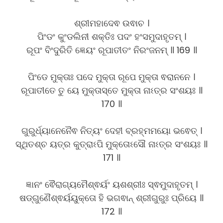
ଶ୍ରୀମହାଦେଵ ଉଵାଚ ।
ପିଂଡଂ କୁଂଡଲିନୀ ଶକ୍ତିଃ ପଦଂ ହଂସମୁଦାହୃତମ୍ ।
ରୂପଂ ବିଂଦୁରିତି ଜ୍ଞେୟଂ ରୂପାତୀତଂ ନିରଂଜନମ୍ ॥ 169 ॥
ପିଂଡେ ମୁକ୍ତାଃ ପଦେ ମୁକ୍ତା ରୂପେ ମୁକ୍ତା ଵରାନନେ ।
ରୂପାତୀତେ ତୁ ୟେ ମୁକ୍ତାସ୍ତେ ମୁକ୍ତା ନାଽତ୍ର ସଂଶୟଃ ॥
170 ॥
ଗୁରୁର୍ଧ୍ୟାନେନୈଵ ନିତ୍ୟଂ ଦେହୀ ବ୍ରହ୍ମମୟୋ ଭଵେତ୍ ।
ସ୍ଥିତଶ୍ଚ ୟତ୍ର କୁତ୍ରାଽପି ମୁକ୍ତୋଽସୌ ନାଽତ୍ର ସଂଶୟଃ ॥
171 ॥
ଜ୍ଞାନଂ ଵୈରାଗ୍ୟମୈଶ୍ଵର୍ୟଂ ୟଶଶ୍ରୀଃ ସ୍ଵମୁଦାହୃତମ୍ ।
ଷଡ୍ଗୁଣୈଶ୍ଵର୍ୟୟୁକ୍ତୋ ହି ଭଗଵାନ୍ ଶ୍ରୀଗୁରୁଃ ପ୍ରିୟେ ॥
172 ॥