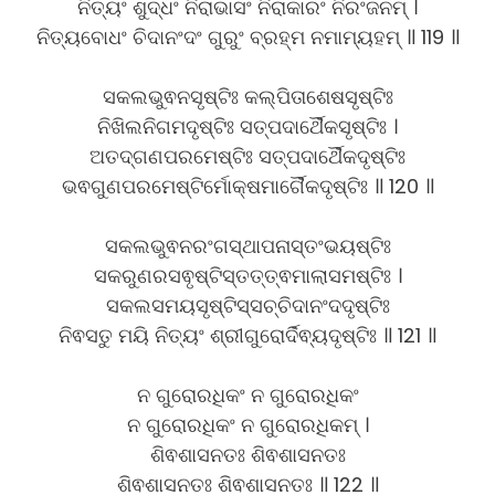
ନିତ୍ୟଂ ଶୁଦ୍ଧଂ ନିରାଭାସଂ ନିରାକାରଂ ନିରଂଜନମ୍ ।
ନିତ୍ୟବୋଧଂ ଚିଦାନଂଦଂ ଗୁରୁଂ ବ୍ରହ୍ମ ନମାମ୍ୟହମ୍ ॥ 119 ॥
ସକଲଭୁଵନସୃଷ୍ଟିଃ କଲ୍ପିତାଶେଷସୃଷ୍ଟିଃ
ନିଖିଲନିଗମଦୃଷ୍ଟିଃ ସତ୍ପଦାର୍ଥୈକସୃଷ୍ଟିଃ ।
ଅତଦ୍ଗଣପରମେଷ୍ଟିଃ ସତ୍ପଦାର୍ଥୈକଦୃଷ୍ଟିଃ
ଭଵଗୁଣପରମେଷ୍ଟିର୍ମୋକ୍ଷମାର୍ଗୈକଦୃଷ୍ଟିଃ ॥ 120 ॥
ସକଲଭୁଵନରଂଗସ୍ଥାପନାସ୍ତଂଭୟଷ୍ଟିଃ
ସକରୁଣରସଵୃଷ୍ଟିସ୍ତତ୍ତ୍ଵମାଲାସମଷ୍ଟିଃ ।
ସକଲସମୟସୃଷ୍ଟିସ୍ସଚ୍ଚିଦାନଂଦଦୃଷ୍ଟିଃ
ନିଵସତୁ ମୟି ନିତ୍ୟଂ ଶ୍ରୀଗୁରୋର୍ଦିଵ୍ୟଦୃଷ୍ଟିଃ ॥ 121 ॥
ନ ଗୁରୋରଧିକଂ ନ ଗୁରୋରଧିକଂ
ନ ଗୁରୋରଧିକଂ ନ ଗୁରୋରଧିକମ୍ ।
ଶିଵଶାସନତଃ ଶିଵଶାସନତଃ
ଶିଵଶାସନତଃ ଶିଵଶାସନତଃ ॥ 122 ॥