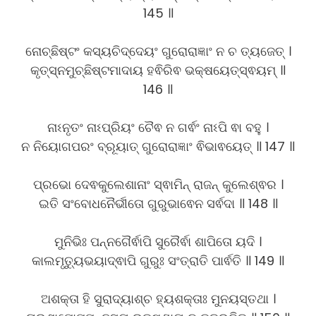
145 ॥
ନୋଚ୍ଛିଷ୍ଟଂ କସ୍ୟଚିଦ୍ଦେୟଂ ଗୁରୋରାଜ୍ଞାଂ ନ ଚ ତ୍ୟଜେତ୍ ।
କୃତ୍ସ୍ନମୁଚ୍ଛିଷ୍ଟମାଦାୟ ହଵିରିଵ ଭକ୍ଷୟେତ୍ସ୍ଵୟମ୍ ॥
146 ॥
ନାଽନୃତଂ ନାଽପ୍ରିୟଂ ଚୈଵ ନ ଗର୍ଵଂ ନାଽପି ଵା ବହୁ ।
ନ ନିୟୋଗପରଂ ବ୍ରୂୟାତ୍ ଗୁରୋରାଜ୍ଞାଂ ଵିଭାଵୟେତ୍ ॥ 147 ॥
ପ୍ରଭୋ ଦେଵକୁଲେଶାନାଂ ସ୍ଵାମିନ୍ ରାଜନ୍ କୁଲେଶ୍ଵର ।
ଇତି ସଂବୋଧନୈର୍ଭୀତୋ ଗୁରୁଭାଵେନ ସର୍ଵଦା ॥ 148 ॥
ମୁନିଭିଃ ପନ୍ନଗୈର୍ଵାପି ସୁରୈର୍ଵା ଶାପିତୋ ୟଦି ।
କାଲମୃତ୍ୟୁଭୟାଦ୍ଵାପି ଗୁରୁଃ ସଂତ୍ରାତି ପାର୍ଵତି ॥ 149 ॥
ଅଶକ୍ତା ହି ସୁରାଦ୍ୟାଶ୍ଚ ହ୍ୟଶକ୍ତାଃ ମୁନୟସ୍ତଥା ।