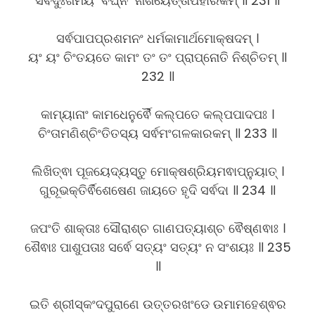
ସର୍ଵଦୁଃଖମୟଂ ଵିଘ୍ନଂ ନାଶୟେତ୍ତାପହାରକମ୍ ॥ 231 ॥
ସର୍ଵପାପପ୍ରଶମନଂ ଧର୍ମକାମାର୍ଥମୋକ୍ଷଦମ୍ ।
ୟଂ ୟଂ ଚିଂତୟତେ କାମଂ ତଂ ତଂ ପ୍ରାପ୍ନୋତି ନିଶ୍ଚିତମ୍ ॥
232 ॥
କାମ୍ୟାନାଂ କାମଧେନୁର୍ଵୈ କଲ୍ପତେ କଲ୍ପପାଦପଃ ।
ଚିଂତାମଣିଶ୍ଚିଂତିତସ୍ୟ ସର୍ଵମଂଗଳକାରକମ୍ ॥ 233 ॥
ଲିଖିତ୍ଵା ପୂଜୟେଦ୍ୟସ୍ତୁ ମୋକ୍ଷଶ୍ରିୟମଵାପ୍ନୁୟାତ୍ ।
ଗୁରୂଭକ୍ତିର୍ଵିଶେଷେଣ ଜାୟତେ ହୃଦି ସର୍ଵଦା ॥ 234 ॥
ଜପଂତି ଶାକ୍ତାଃ ସୌରାଶ୍ଚ ଗାଣପତ୍ୟାଶ୍ଚ ଵୈଷ୍ଣଵାଃ ।
ଶୈଵାଃ ପାଶୁପତାଃ ସର୍ଵେ ସତ୍ୟଂ ସତ୍ୟଂ ନ ସଂଶୟଃ ॥ 235
॥
ଇତି ଶ୍ରୀସ୍କଂଦପୁରାଣେ ଉତ୍ତରଖଂଡେ ଉମାମହେଶ୍ଵର