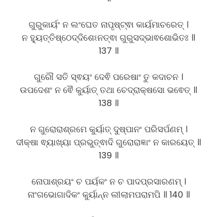
ଗୁରୁକାର୍ୟଂ ନ ଲଂଘେତ ନାପୃଷ୍ଟ୍ଵା କାର୍ୟମାଚରେତ୍ ।
ନ ହ୍ୟୁତ୍ତିଷ୍ଠେଦ୍ଦିଶେଽନତ୍ଵା ଗୁରୁସଦ୍ଭାଵଶୋଭିତଃ ॥
137 ॥
ଗୁରୌ ସତି ସ୍ଵୟଂ ଦେଵି ପରେଷାଂ ତୁ କଦାଚନ ।
ଉପଦେଶଂ ନ ଵୈ କୁର୍ୟାତ୍ ତଥା ଚେଦ୍ରାକ୍ଷସୋ ଭଵେତ୍ ॥
138 ॥
ନ ଗୁରୋରାଶ୍ରମେ କୁର୍ୟାତ୍ ଦୁଷ୍ପାନଂ ପରିସର୍ପଣମ୍ ।
ଦୀକ୍ଷା ଵ୍ୟାଖ୍ୟା ପ୍ରଭୁତ୍ଵାଦି ଗୁରୋରାଜ୍ଞାଂ ନ କାରୟେତ୍ ॥
139 ॥
ନୋପାଶ୍ରୟଂ ଚ ପର୍ୟକଂ ନ ଚ ପାଦପ୍ରସାରଣମ୍ ।
ନାଂଗଭୋଗାଦିକଂ କୁର୍ୟାନ୍ନ ଲୀଲାମପରାମପି ॥ 140 ॥