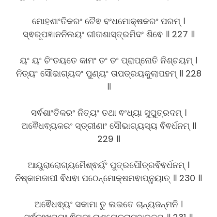
ମୋହଶାଂତିକରଂ ଚୈଵ ବଂଧମୋକ୍ଷକରଂ ପରମ୍ ।
ସ୍ଵରୂପଜ୍ଞାନନିଲୟଂ ଗୀତାଶାସ୍ତ୍ରମିଦଂ ଶିଵେ ॥ 227 ॥
ୟଂ ୟଂ ଚିଂତୟତେ କାମଂ ତଂ ତଂ ପ୍ରାପ୍ନୋତି ନିଶ୍ଚୟମ୍ ।
ନିତ୍ୟଂ ସୌଭାଗ୍ୟଦଂ ପୁଣ୍ୟଂ ତାପତ୍ରୟକୁଲାପହମ୍ ॥ 228
॥
ସର୍ଵଶାଂତିକରଂ ନିତ୍ୟଂ ତଥା ଵଂଧ୍ୟା ସୁପୁତ୍ରଦମ୍ ।
ଅଵୈଧଵ୍ୟକରଂ ସ୍ତ୍ରୀଣାଂ ସୌଭାଗ୍ୟସ୍ୟ ଵିଵର୍ଧନମ୍ ॥
229 ॥
ଆୟୁରାରୋଗ୍ୟମୈଶ୍ଵର୍ୟଂ ପୁତ୍ରପୌତ୍ରଵିଵର୍ଧନମ୍ ।
ନିଷ୍କାମଜାପୀ ଵିଧଵା ପଠେନ୍ମୋକ୍ଷମଵାପ୍ନୁୟାତ୍ ॥ 230 ॥
ଅଵୈଧଵ୍ୟଂ ସକାମା ତୁ ଲଭତେ ଚାନ୍ୟଜନ୍ମନି ।