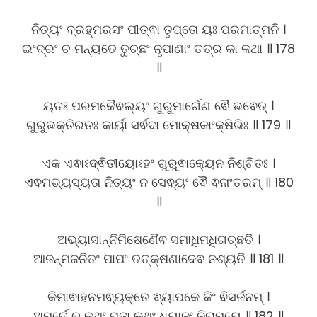
ନିତ୍ୟଂ ବ୍ରହ୍ମରସଂ ପୀତ୍ଵା ତୃପ୍ତୋ ୟଃ ପରମାତ୍ମନି ।
ଇଂଦ୍ରଂ ଚ ମନ୍ୟତେ ତୁଚ୍ଛଂ ନୃପାଣାଂ ତତ୍ର କା କଥା ॥ 178
॥
ୟତଃ ପରମକୈଵଲ୍ୟଂ ଗୁରୁମାର୍ଗେଣ ଵୈ ଭଵେତ୍ ।
ଗୁରୁଭକ୍ତିରତଃ କାର୍ୟା ସର୍ଵଦା ମୋକ୍ଷକାଂକ୍ଷିଭିଃ ॥ 179 ॥
ଏକ ଏଵାଽଦ୍ଵିତୀୟୋଽହଂ ଗୁରୁଵାକ୍ୟେନ ନିଶ୍ଚିତଃ ।
ଏଵମଭ୍ୟସ୍ୟତା ନିତ୍ୟଂ ନ ସେଵ୍ୟଂ ଵୈ ଵନାଂତରମ୍ ॥ 180
॥
ଅଭ୍ୟାସାନ୍ନିମିଷେଣୈଵ ସମାଧିମଧିଗଚ୍ଛତି ।
ଆଜନ୍ମଜନିତଂ ପାପଂ ତତ୍​କ୍ଷଣାଦେଵ ନଶ୍ୟତି ॥ 181 ॥
କିମାଵାହନମଵ୍ୟକ୍ତେ ଵ୍ୟାପକେ କିଂ ଵିସର୍ଜନମ୍ ।
ଅମୂର୍ତେ ଚ କଥଂ ପୂଜା କଥଂ ଧ୍ୟାନଂ ନିରାମୟେ ॥ 182 ॥