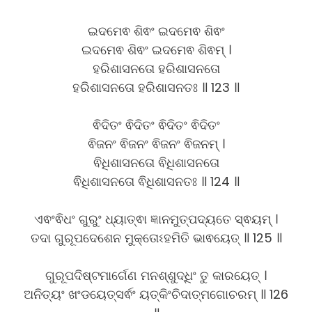
ଇଦମେଵ ଶିଵଂ ଇଦମେଵ ଶିଵଂ
ଇଦମେଵ ଶିଵଂ ଇଦମେଵ ଶିଵମ୍ ।
ହରିଶାସନତୋ ହରିଶାସନତୋ
ହରିଶାସନତୋ ହରିଶାସନତଃ ॥ 123 ॥
ଵିଦିତଂ ଵିଦିତଂ ଵିଦିତଂ ଵିଦିତଂ
ଵିଜନଂ ଵିଜନଂ ଵିଜନଂ ଵିଜନମ୍ ।
ଵିଧିଶାସନତୋ ଵିଧିଶାସନତୋ
ଵିଧିଶାସନତୋ ଵିଧିଶାସନତଃ ॥ 124 ॥
ଏଵଂଵିଧଂ ଗୁରୁଂ ଧ୍ୟାତ୍ଵା ଜ୍ଞାନମୁତ୍ପଦ୍ୟତେ ସ୍ଵୟମ୍ ।
ତଦା ଗୁରୂପଦେଶେନ ମୁକ୍ତୋଽହମିତି ଭାଵୟେତ୍ ॥ 125 ॥
ଗୁରୂପଦିଷ୍ଟମାର୍ଗେଣ ମନଶ୍ଶୁଦ୍ଧିଂ ତୁ କାରୟେତ୍ ।
ଅନିତ୍ୟଂ ଖଂଡୟେତ୍ସର୍ଵଂ ୟତ୍କିଂଚିଦାତ୍ମଗୋଚରମ୍ ॥ 126