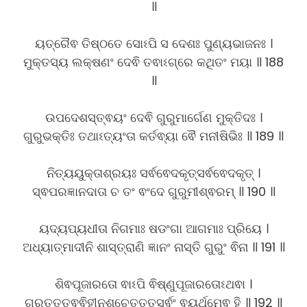
॥
ୟତ୍ରୈଵ ତିଷ୍ଠତେ ସୋଽପି ସ ଦେଶଃ ପୁଣ୍ୟଭାଜନଃ ।
ମୁକ୍ତସ୍ୟ ଲକ୍ଷଣଂ ଦେଵି ତଵାଽଗ୍ରେ କଥିତଂ ମୟା ॥ 188
॥
ଉପଦେଶସ୍ତ୍ଵୟଂ ଦେଵି ଗୁରୁମାର୍ଗେଣ ମୁକ୍ତିଦଃ ।
ଗୁରୁଭକ୍ତିଃ ତଥାଽତ୍ୟଂତା କର୍ତଵ୍ୟା ଵୈ ମନୀଷିଭିଃ ॥ 189 ॥
ନିତ୍ୟୟୁକ୍ତାଶ୍ରୟଃ ସର୍ଵଵେଦକୃତ୍ସର୍ଵଵେଦକୃତ୍ ।
ସ୍ଵପରଜ୍ଞାନଦାତା ଚ ତଂ ଵଂଦେ ଗୁରୁମୀଶ୍ଵରମ୍ ॥ 190 ॥
ୟଦ୍ୟପ୍ୟଧୀତା ନିଗମାଃ ଷଡଂଗା ଆଗମାଃ ପ୍ରିୟେ ।
ଅଧ୍ୟାତ୍ମାଦୀନି ଶାସ୍ତ୍ରାଣି ଜ୍ଞାନଂ ନାସ୍ତି ଗୁରୁଂ ଵିନା ॥ 191 ॥
ଶିଵପୂଜାରତୋ ଵାଽପି ଵିଷ୍ଣୁପୂଜାରତୋଽଥଵା ।
ଗୁରୁତତ୍ତ୍ଵଵିହୀନଶ୍ଚେତ୍ତତ୍ସର୍ଵଂ ଵ୍ୟର୍ଥମେଵ ହି ॥ 192 ॥