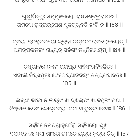
ଗୁରୁର୍ଵିଷ୍ଣୁଃ ସତ୍ତ୍ଵମୟୋ ରାଜସଶ୍ଚତୁରାନନଃ ।
ତାମସୋ ରୁଦ୍ରରୂପେଣ ସୃଜତ୍ୟଵତି ହଂତି ଚ ॥ 183 ॥
ସ୍ଵୟଂ ବ୍ରହ୍ମମୟୋ ଭୂତ୍ଵା ତତ୍ପରଂ ଚାଵଲୋକୟେତ୍ ।
ପରାତ୍ପରତରଂ ନାନ୍ୟତ୍ ସର୍ଵଗଂ ତନ୍ନିରାମୟମ୍ ॥ 184 ॥
ତସ୍ୟାଵଲୋକନଂ ପ୍ରାପ୍ୟ ସର୍ଵସଂଗଵିଵର୍ଜିତଃ ।
ଏକାକୀ ନିସ୍ସ୍ପୃହଃ ଶାଂତଃ ସ୍ଥାତଵ୍ୟଂ ତତ୍ପ୍ରସାଦତଃ ॥
185 ॥
ଲବ୍ଧଂ ଵାଽଥ ନ ଲବ୍ଧଂ ଵା ସ୍ଵଲ୍ପଂ ଵା ବହୁଳଂ ତଥା ।
ନିଷ୍କାମେନୈଵ ଭୋକ୍ତଵ୍ୟଂ ସଦା ସଂତୁଷ୍ଟମାନସଃ ॥ 186 ॥
ସର୍ଵଜ୍ଞପଦମିତ୍ୟାହୁର୍ଦେହୀ ସର୍ଵମୟୋ ଭୁଵି ।
ସଦାଽଽନଂଦଃ ସଦା ଶାଂତୋ ରମତେ ୟତ୍ର କୁତ୍ର ଚିତ୍ ॥ 187