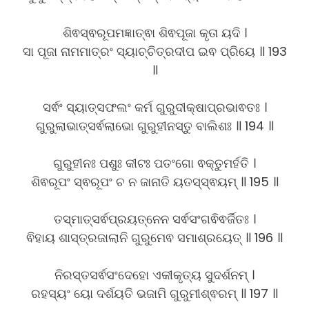
ଶିଵସ୍ଵରୂପମଜ୍ଞାତ୍ଵା ଶିଵପୂଜା କୃତା ୟଦି ।
ସା ପୂଜା ନାମମାତ୍ରଂ ସ୍ୟାଚ୍ଚିତ୍ରଦୀପ ଇଵ ପ୍ରିୟେ ॥ 193
॥
ସର୍ଵଂ ସ୍ୟାତ୍ସଫଲଂ କର୍ମ ଗୁରୁଦୀକ୍ଷାପ୍ରଭାଵତଃ ।
ଗୁରୁଲାଭାତ୍ସର୍ଵଲାଭୋ ଗୁରୁହୀନସ୍ତୁ ବାଲିଶଃ ॥ 194 ॥
ଗୁରୁହୀନଃ ପଶୁଃ କୀଟଃ ପତଂଗୋ ଵକ୍ତୁମର୍ହତି ।
ଶିଵରୂପଂ ସ୍ଵରୂପଂ ଚ ନ ଜାନାତି ୟତସ୍ସ୍ଵୟମ୍ ॥ 195 ॥
ତସ୍ମାତ୍ସର୍ଵପ୍ରୟତ୍ନେନ ସର୍ଵସଂଗଵିଵର୍ଜିତଃ ।
ଵିହାୟ ଶାସ୍ତ୍ରଜାଲାନି ଗୁରୁମେଵ ସମାଶ୍ରୟେତ୍ ॥ 196 ॥
ନିରସ୍ତସର୍ଵସଂଦେହୋ ଏକୀକୃତ୍ୟ ସୁଦର୍ଶନମ୍ ।
ରହସ୍ୟଂ ୟୋ ଦର୍ଶୟତି ଭଜାମି ଗୁରୁମୀଶ୍ଵରମ୍ ॥ 197 ॥