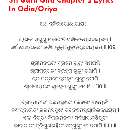
Sri Guru Gita Chapter 2 Lyrics
In Odia/Oriya
ଅଥ ଦ୍ଵିତୀୟୋଽଧ୍ୟାୟଃ ॥
ଧ୍ୟାନଂ ଶ୍ରୁଣୁ ମହାଦେଵି ସର୍ଵାନଂଦପ୍ରଦାୟକମ୍ ।
ସର୍ଵସୌଖ୍ୟକରଂ ଚୈଵ ଭୁକ୍ତିମୁକ୍ତିପ୍ରଦାୟକମ୍ ॥ 109 ॥
ଶ୍ରୀମତ୍ପରଂ ବ୍ରହ୍ମ ଗୁରୁଂ ସ୍ମରାମି
ଶ୍ରୀମତ୍ପରଂ ବ୍ରହ୍ମ ଗୁରୁଂ ଭଜାମି ।
ଶ୍ରୀମତ୍ପରଂ ବ୍ରହ୍ମ ଗୁରୁଂ ଵଦାମି
ଶ୍ରୀମତ୍ପରଂ ବ୍ରହ୍ମ ଗୁରୁଂ ନମାମି ॥ 110 ॥
ବ୍ରହ୍ମାନଂଦଂ ପରମସୁଖଦଂ କେଵଲଂ ଜ୍ଞାନମୂର୍ତିଂ
ଦ୍ଵଂଦ୍ଵାତୀତଂ ଗଗନସଦୃଶଂ ତତ୍ତ୍ଵମସ୍ୟାଦିଲକ୍ଷ୍ୟମ୍ ।
ଏକଂ ନିତ୍ୟଂ ଵିମଲମଚଲଂ ସର୍ଵଧୀସାକ୍ଷିଭୂତଂ
ଭାଵାତୀତଂ ତ୍ରିଗୁଣରହିତଂ ସଦ୍ଗୁରୁଂ ତଂ ନମାମି ॥ 111 ॥