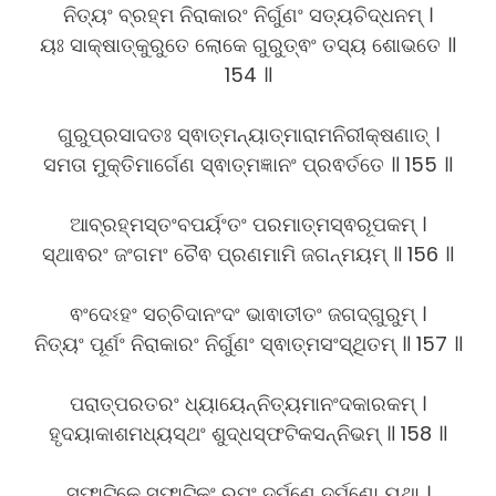
ନିତ୍ୟଂ ବ୍ରହ୍ମ ନିରାକାରଂ ନିର୍ଗୁଣଂ ସତ୍ୟଚିଦ୍ଧନମ୍ ।
ୟଃ ସାକ୍ଷାତ୍କୁରୁତେ ଲୋକେ ଗୁରୁତ୍ଵଂ ତସ୍ୟ ଶୋଭତେ ॥
154 ॥
ଗୁରୁପ୍ରସାଦତଃ ସ୍ଵାତ୍ମନ୍ୟାତ୍ମାରାମନିରୀକ୍ଷଣାତ୍ ।
ସମତା ମୁକ୍ତିମାର୍ଗେଣ ସ୍ଵାତ୍ମଜ୍ଞାନଂ ପ୍ରଵର୍ତତେ ॥ 155 ॥
ଆବ୍ରହ୍ମସ୍ତଂବପର୍ୟଂତଂ ପରମାତ୍ମସ୍ଵରୂପକମ୍ ।
ସ୍ଥାଵରଂ ଜଂଗମଂ ଚୈଵ ପ୍ରଣମାମି ଜଗନ୍ମୟମ୍ ॥ 156 ॥
ଵଂଦେଽହଂ ସଚ୍ଚିଦାନଂଦଂ ଭାଵାତୀତଂ ଜଗଦ୍ଗୁରୁମ୍ ।
ନିତ୍ୟଂ ପୂର୍ଣଂ ନିରାକାରଂ ନିର୍ଗୁଣଂ ସ୍ଵାତ୍ମସଂସ୍ଥିତମ୍ ॥ 157 ॥
ପରାତ୍ପରତରଂ ଧ୍ୟାୟେନ୍ନିତ୍ୟମାନଂଦକାରକମ୍ ।
ହୃଦୟାକାଶମଧ୍ୟସ୍ଥଂ ଶୁଦ୍ଧସ୍ଫଟିକସନ୍ନିଭମ୍ ॥ 158 ॥
ସ୍ଫାଟିକେ ସ୍ଫାଟିକଂ ରୂପଂ ଦର୍ପଣେ ଦର୍ପଣୋ ୟଥା ।