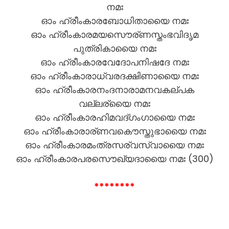
നമഃ
ഓം ഹ്രീംകാരബോധിതായൈ നമഃ
ഓം ഹ്രീംകാരമയസൌര്ണസ്തംഭവിദൃമ
പുത്രികായൈ നമഃ
ഓം ഹ്രീംകാരവേദോപനിഷദേ നമഃ
ഓം ഹ്രീംകാരാധ്വരദക്ഷിണായൈ നമഃ
ഓം ഹ്രീംകാരനംദനാരാമനവകല്പക
വല്ലര്യൈ നമഃ
ഓം ഹ്രീംകാരഹിമവദ്ഗംഗായൈ നമഃ
ഓം ഹ്രീംകാരാര്ണവകൌസ്തുഭായൈ നമഃ
ഓം ഹ്രീംകാരമംത്രസര്വസ്വായൈ നമഃ
ഓം ഹ്രീംകാരപരസൌഖ്യദായൈ നമഃ (300)
********