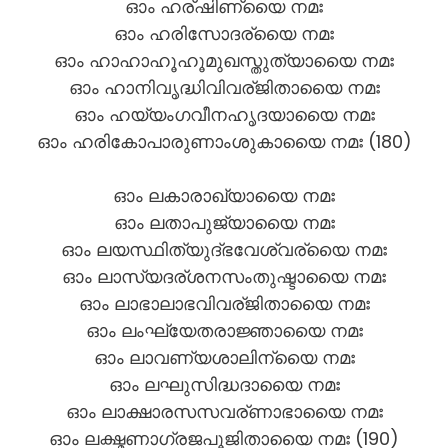
ഓം ഹര്ഷിണ്യൈ നമഃ
ഓം ഹരിസോദര്യൈ നമഃ
ഓം ഹാഹാഹൂഹൂമുഖസ്തുത്യായൈ നമഃ
ഓം ഹാനിവൃദ്ധിവിവര്ജിതായൈ നമഃ
ഓം ഹയ്യംഗവീനഹൃദയായൈ നമഃ
ഓം ഹരികോപാരുണാംശുകായൈ നമഃ (180)
ഓം ലകാരാഖ്യായൈ നമഃ
ഓം ലതാപുജ്യായൈ നമഃ
ഓം ലയസ്ഥിത്യുദ്ഭവേശ്വര്യൈ നമഃ
ഓം ലാസ്യദര്ശനസംതുഷ്ടായൈ നമഃ
ഓം ലാഭാലാഭവിവര്ജിതായൈ നമഃ
ഓം ലംഘ്യേതരാജ്ഞായൈ നമഃ
ഓം ലാവണ്യശാലിന്യൈ നമഃ
ഓം ലഘുസിദ്ധദായൈ നമഃ
ഓം ലാക്ഷാരസസവര്ണാഭായൈ നമഃ
ഓം ലക്ഷ്മണാഗ്രജപൂജിതായൈ നമഃ (190)