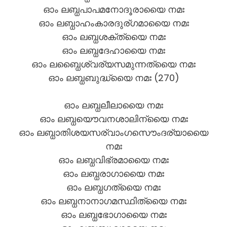
ഓം ലബ്ധപാപമനോദൂരായൈ നമഃ
ഓം ലബ്ധാഹംകാരദുര്ഗമായൈ നമഃ
ഓം ലബ്ധശക്ത്യൈ നമഃ
ഓം ലബ്ധദേഹായൈ നമഃ
ഓം ലബ്ധൈശ്വര്യസമുന്നത്യൈ നമഃ
ഓം ലബ്ധബുദ്ധ്യൈ നമഃ (270)
ഓം ലബ്ധലീലായൈ നമഃ
ഓം ലബ്ധയൌവനശാലിന്യൈ നമഃ
ഓം ലബ്ധാതിശയസര്വാംഗസൌംദര്യായൈ
നമഃ
ഓം ലബ്ധവിഭ്രമായൈ നമഃ
ഓം ലബ്ധരാഗായൈ നമഃ
ഓം ലബ്ധഗത്യൈ നമഃ
ഓം ലബ്ധനാനാഗമസ്ഥിത്യൈ നമഃ
ഓം ലബ്ധഭോഗായൈ നമഃ