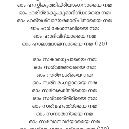
ഓം ഹസ്തികൃത്തിപ്രിയാംഗനായൈ നമഃ
ഓം ഹരിദ്രാകുംകുമാദിഗ്ധായൈ നമഃ
ഓം ഹര്യശ്വാദ്യമരാര്ചിതായൈ നമഃ
ഓം ഹരികേശസഖ്യൈ നമഃ
ഓം ഹാദിവിദ്യായൈ നമഃ
ഓം ഹാലാമദാലസായൈ നമഃ (120)
ഓം സകാരരൂപായൈ നമഃ
ഓം സര്വജ്ഞായൈ നമഃ
ഓം സര്വേശ്യൈ നമഃ
ഓം സര്വമംഗളായൈ നമഃ
ഓം സര്വകര്ത്ര്യൈ നമഃ
ഓം സര്വഭര്ത്ര്യൈ നമഃ
ഓം സര്വഹംത്ര്യൈ നമഃ
ഓം സനാതന്യൈ നമഃ
ഓം സര്വാനവദ്യായൈ നമഃ