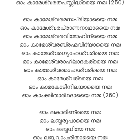
ഓം കാമേശ്വരതപസ്സിദ്ധ്യൈ നമഃ (250)
ഓം കാമേശ്വരമനഃപ്രിയായൈ നമഃ
ഓം കാമേശ്വരപ്രാണനാഥായൈ നമഃ
ഓം കാമേശ്വരവിമോഹിന്യൈ നമഃ
ഓം കാമേശ്വരബ്രഹ്മവിദ്യായൈ നമഃ
ഓം കാമേശ്വരഗൃഹേശ്വര്യൈ നമഃ
ഓം കാമേശ്വരാഹ്ലാദകര്യൈ നമഃ
ഓം കാമേശ്വരമഹേശ്വര്യൈ നമഃ
ഓം കാമേശ്വര്യൈ നമഃ
ഓം കാമകോടിനിലയായൈ നമഃ
ഓം കാംക്ഷിതാര്ഥദായൈ നമഃ (260)
ഓം ലകാരിണ്യൈ നമഃ
ഓം ലബ്ധരൂപായൈ നമഃ
ഓം ലബ്ധധിയേ നമഃ
ഓം ലബ്ധവാംഛിതായൈ നമഃ