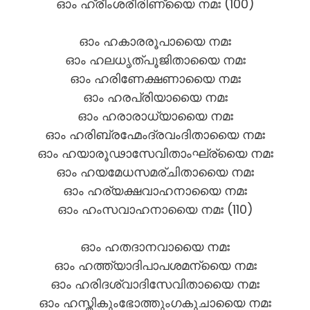
ഓം ഹ്രീംശരീരിണ്യൈ നമഃ (100)
ഓം ഹകാരരൂപായൈ നമഃ
ഓം ഹലധൃത്പൂജിതായൈ നമഃ
ഓം ഹരിണേക്ഷണായൈ നമഃ
ഓം ഹരപ്രിയായൈ നമഃ
ഓം ഹരാരാധ്യായൈ നമഃ
ഓം ഹരിബ്രഹ്മേംദ്രവംദിതായൈ നമഃ
ഓം ഹയാരൂഢാസേവിതാംഘ്ര്യൈ നമഃ
ഓം ഹയമേധസമര്ചിതായൈ നമഃ
ഓം ഹര്യക്ഷവാഹനായൈ നമഃ
ഓം ഹംസവാഹനായൈ നമഃ (110)
ഓം ഹതദാനവായൈ നമഃ
ഓം ഹത്ത്യാദിപാപശമന്യൈ നമഃ
ഓം ഹരിദശ്വാദിസേവിതായൈ നമഃ
ഓം ഹസ്തികുംഭോത്തുംഗകുചായൈ നമഃ