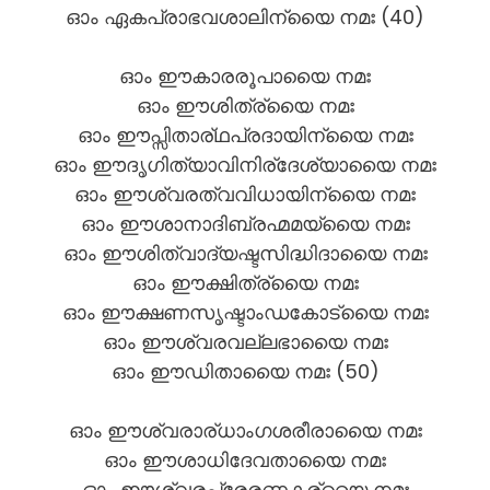
ഓം ഏകപ്രാഭവശാലിന്യൈ നമഃ (40)
ഓം ഈകാരരൂപായൈ നമഃ
ഓം ഈശിത്ര്യൈ നമഃ
ഓം ഈപ്സിതാര്ഥപ്രദായിന്യൈ നമഃ
ഓം ഈദൃഗിത്യാവിനിര്ദേശ്യായൈ നമഃ
ഓം ഈശ്വരത്വവിധായിന്യൈ നമഃ
ഓം ഈശാനാദിബ്രഹ്മമയ്യൈ നമഃ
ഓം ഈശിത്വാദ്യഷ്ടസിദ്ധിദായൈ നമഃ
ഓം ഈക്ഷിത്ര്യൈ നമഃ
ഓം ഈക്ഷണസൃഷ്ടാംഡകോട്യൈ നമഃ
ഓം ഈശ്വരവല്ലഭായൈ നമഃ
ഓം ഈഡിതായൈ നമഃ (50)
ഓം ഈശ്വരാര്ധാംഗശരീരായൈ നമഃ
ഓം ഈശാധിദേവതായൈ നമഃ
ഓം ഈശ്വരപ്രേരണകര്യൈ നമഃ