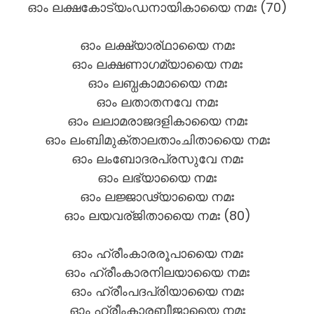
ഓം ലക്ഷകോട്യംഡനായികായൈ നമഃ (70)
ഓം ലക്ഷ്യാര്ഥായൈ നമഃ
ഓം ലക്ഷണാഗമ്യായൈ നമഃ
ഓം ലബ്ധകാമായൈ നമഃ
ഓം ലതാതനവേ നമഃ
ഓം ലലാമരാജദളികായൈ നമഃ
ഓം ലംബിമുക്താലതാംചിതായൈ നമഃ
ഓം ലംബോദരപ്രസുവേ നമഃ
ഓം ലഭ്യായൈ നമഃ
ഓം ലജ്ജാഢ്യായൈ നമഃ
ഓം ലയവര്ജിതായൈ നമഃ (80)
ഓം ഹ്രീംകാരരൂപായൈ നമഃ
ഓം ഹ്രീംകാരനിലയായൈ നമഃ
ഓം ഹ്രീംപദപ്രിയായൈ നമഃ
ഓം ഹ്രീംകാരബീജായൈ നമഃ