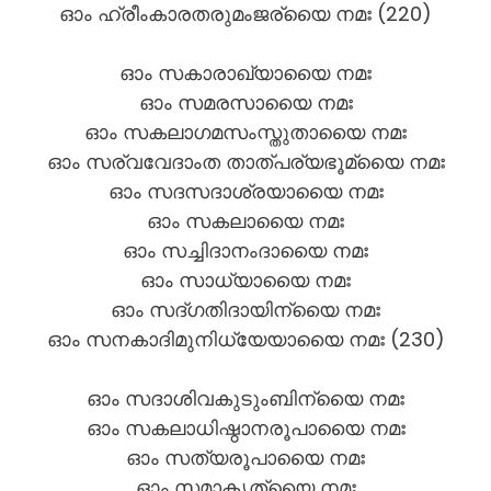
ഓം ഹ്രീംകാരതരുമംജര്യൈ നമഃ (220)
ഓം സകാരാഖ്യായൈ നമഃ
ഓം സമരസായൈ നമഃ
ഓം സകലാഗമസംസ്തുതായൈ നമഃ
ഓം സര്വവേദാംത താത്പര്യഭൂമ്യൈ നമഃ
ഓം സദസദാശ്രയായൈ നമഃ
ഓം സകലായൈ നമഃ
ഓം സച്ചിദാനംദായൈ നമഃ
ഓം സാധ്യായൈ നമഃ
ഓം സദ്ഗതിദായിന്യൈ നമഃ
ഓം സനകാദിമുനിധ്യേയായൈ നമഃ (230)
ഓം സദാശിവകുടുംബിന്യൈ നമഃ
ഓം സകലാധിഷ്ഠാനരൂപായൈ നമഃ
ഓം സത്യരൂപായൈ നമഃ
ഓം സമാകൃത്യൈ നമഃ