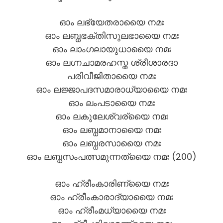
ഓം ലഭ്യേതരായൈ നമഃ
ഓം ലബ്ധഭക്തിസുലഭായൈ നമഃ
ഓം ലാംഗലായുധായൈ നമഃ
ഓം ലഗ്നചാമരഹസ്ത ശ്രീശാരദാ
പരിവീജിതായൈ നമഃ
ഓം ലജ്ജാപദസമാരാധ്യായൈ നമഃ
ഓം ലംപടായൈ നമഃ
ഓം ലകുലേശ്വര്യൈ നമഃ
ഓം ലബ്ധമാനായൈ നമഃ
ഓം ലബ്ധരസായൈ നമഃ
ഓം ലബ്ധസംപത്സമുന്നത്യൈ നമഃ (200)
ഓം ഹ്രീംകാരിണ്യൈ നമഃ
ഓം ഹ്രീംകാരാദ്യായൈ നമഃ
ഓം ഹ്രീംമധ്യായൈ നമഃ