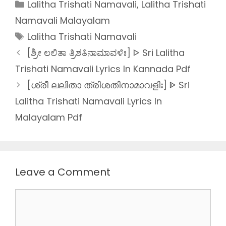
Categories
Lalitha Trishati Namavali
,
Lalitha Trishati
Namavali Malayalam
Tags
Lalitha Trishati Namavali
[ಶ್ರೀ ಲಲಿತಾ ತ್ರಿಶತಿನಾಮಾವಳಿಃ] ᐈ Sri Lalitha
Trishati Namavali Lyrics In Kannada Pdf
[ശ്രീ ലലിതാ ത്രിശതിനാമാവളിഃ] ᐈ Sri
Lalitha Trishati Namavali Lyrics In
Malayalam Pdf
Leave a Comment
Comment