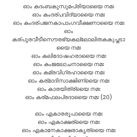
ഓം കദംബകുസുമപ്രിയായൈ നമഃ
ഓം കംദര്പവിദ്യായൈ നമഃ
ഓം കംദര്പജനകാപാംഗവീക്ഷണായൈ നമഃ
ഓം
കര്പൂരവീടീസൌരഭ്യകല്ലോലിതകകുപ്തടാ
യൈ നമഃ
ഓം കലിദോഷഹരായൈ നമഃ
ഓം കംജലോചനായൈ നമഃ
ഓം കമ്രവിഗ്രഹായൈ നമഃ
ഓം കര്മാദിസാക്ഷിണ്യൈ നമഃ
ഓം കാരയിത്ര്യൈ നമഃ
ഓം കര്മഫലപ്രദായൈ നമഃ (20)
ഓം ഏകാരരൂപായൈ നമഃ
ഓം ഏകാക്ഷര്യൈ നമഃ
ഓം ഏകാനേകാക്ഷരാകൃത്യൈ നമഃ