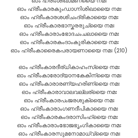
ഓം ഹ്രീംശിഖാമണ്യൈ നമഃ
ഓം ഹ്രീംകാരകുംഡാഗ്നിശിഖായൈ നമഃ
ഓം ഹ്രീംകാരശശിചംദ്രികായൈ നമഃ
ഓം ഹ്രീംകാരഭാസ്കരരുച്യൈ നമഃ
ഓം ഹ്രീംകാരാംഭോദചംചലായൈ നമഃ
ഓം ഹ്രീംകാരകംദാംകുരികായൈ നമഃ
ഓം ഹ്രീംകാരൈകപരായണായൈ നമഃ (210)
ഓം ഹ്രീംകാരദീര്ധികാഹംസ്യൈ നമഃ
ഓം ഹ്രീംകാരോദ്യാനകേകിന്യൈ നമഃ
ഓം ഹ്രീംകാരാരണ്യഹരിണ്യൈ നമഃ
ഓം ഹ്രീംകാരാവാലവല്ലര്യൈ നമഃ
ഓം ഹ്രീംകാരപംജരശുക്യൈ നമഃ
ഓം ഹ്രീംകാരാംഗണദീപികായൈ നമഃ
ഓം ഹ്രീംകാരകംദരാസിംഹ്യൈ നമഃ
ഓം ഹ്രീംകാരാംഭോജഭൃംഗികായൈ നമഃ
ഓം ഹ്രീംകാരസുമനോമാധ്വ്യൈ നമഃ