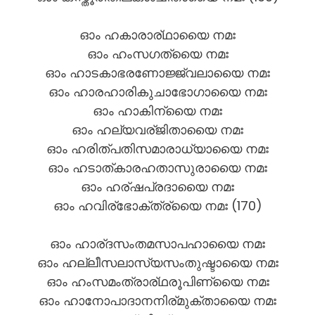
ഓം ഹകാരാര്ഥായൈ നമഃ
ഓം ഹംസഗത്യൈ നമഃ
ഓം ഹാടകാഭരണോജ്ജ്വലായൈ നമഃ
ഓം ഹാരഹാരികുചാഭോഗായൈ നമഃ
ഓം ഹാകിന്യൈ നമഃ
ഓം ഹല്യവര്ജിതായൈ നമഃ
ഓം ഹരിത്പതിസമാരാധ്യായൈ നമഃ
ഓം ഹടാത്കാരഹതാസുരായൈ നമഃ
ഓം ഹര്ഷപ്രദായൈ നമഃ
ഓം ഹവിര്ഭോക്ത്ര്യൈ നമഃ (170)
ഓം ഹാര്ദസംതമസാപഹായൈ നമഃ
ഓം ഹല്ലീസലാസ്യസംതുഷ്ടായൈ നമഃ
ഓം ഹംസമംത്രാര്ഥരൂപിണ്യൈ നമഃ
ഓം ഹാനോപാദാനനിര്മുക്തായൈ നമഃ