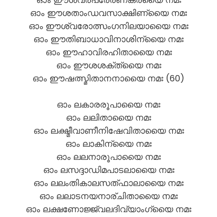
ഓം ഈശതാംഡവസാക്ഷിണ്യൈ നമഃ
ഓം ഈശ്വരോത്സംഗനിലയായൈ നമഃ
ഓം ഈതിബാധാവിനാശിന്യൈ നമഃ
ഓം ഈഹാവിരഹിതായൈ നമഃ
ഓം ഈശശക്ത്യൈ നമഃ
ഓം ഈഷത്സ്മിതാനനായൈ നമഃ (60)
ഓം ലകാരരൂപായൈ നമഃ
ഓം ലലിതായൈ നമഃ
ഓം ലക്ഷ്മീവാണീനിഷേവിതായൈ നമഃ
ഓം ലാകിന്യൈ നമഃ
ഓം ലലനാരൂപായൈ നമഃ
ഓം ലസദ്ദാഡിമപാടലായൈ നമഃ
ഓം ലലംതികാലസത്ഫാലായൈ നമഃ
ഓം ലലാടനയനാര്ചിതായൈ നമഃ
ഓം ലക്ഷണോജ്ജ്വലദിവ്യാംഗ്യൈ നമഃ