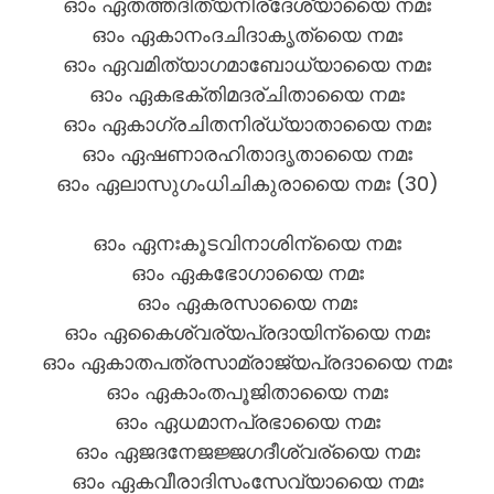
ഓം ഏതത്തദിത്യനിര്ദേശ്യായൈ നമഃ
ഓം ഏകാനംദചിദാകൃത്യൈ നമഃ
ഓം ഏവമിത്യാഗമാബോധ്യായൈ നമഃ
ഓം ഏകഭക്തിമദര്ചിതായൈ നമഃ
ഓം ഏകാഗ്രചിതനിര്ധ്യാതായൈ നമഃ
ഓം ഏഷണാരഹിതാദൃതായൈ നമഃ
ഓം ഏലാസുഗംധിചികുരായൈ നമഃ (30)
ഓം ഏനഃകൂടവിനാശിന്യൈ നമഃ
ഓം ഏകഭോഗായൈ നമഃ
ഓം ഏകരസായൈ നമഃ
ഓം ഏകൈശ്വര്യപ്രദായിന്യൈ നമഃ
ഓം ഏകാതപത്രസാമ്രാജ്യപ്രദായൈ നമഃ
ഓം ഏകാംതപൂജിതായൈ നമഃ
ഓം ഏധമാനപ്രഭായൈ നമഃ
ഓം ഏജദനേജജ്ജഗദീശ്വര്യൈ നമഃ
ഓം ഏകവീരാദിസംസേവ്യായൈ നമഃ