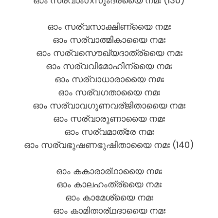
ഓം സര്വാംഗസുംദര്യൈ നമഃ (130)
ഓം സര്വസാക്ഷിണ്യൈ നമഃ
ഓം സര്വാത്മികായൈ നമഃ
ഓം സര്വസൌഖ്യദാത്ര്യൈ നമഃ
ഓം സര്വവിമോഹിന്യൈ നമഃ
ഓം സര്വാധാരായൈ നമഃ
ഓം സര്വഗതായൈ നമഃ
ഓം സര്വാവഗുണവര്ജിതായൈ നമഃ
ഓം സര്വാരുണായൈ നമഃ
ഓം സര്വമാത്രേ നമഃ
ഓം സര്വഭുഷണഭുഷിതായൈ നമഃ (140)
ഓം കകാരാര്ഥായൈ നമഃ
ഓം കാലഹംത്ര്യൈ നമഃ
ഓം കാമേശ്യൈ നമഃ
ഓം കാമിതാര്ഥദായൈ നമഃ