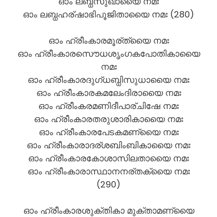
ഓം ലബ്ധസുഖായൈ നമഃ
ഓം ലബ്ധഹര്ഷാഭിപൂജിതായൈ നമഃ (280)
ഓം ഹ്രീംകാരമൂര്ത്യൈ നമഃ
ഓം ഹ്രീംകാരസൌധശൃംഗകപോതികായൈ
നമഃ
ഓം ഹ്രീംകാരദുഗ്ധബ്ധിസുധായൈ നമഃ
ഓം ഹ്രീംകാരകമലേംദിരായൈ നമഃ
ഓം ഹ്രീംകരമണിദീപാര്ചിഷേ നമഃ
ഓം ഹ്രീംകാരതരുശാരികായൈ നമഃ
ഓം ഹ്രീംകാരപേടകമണ്യൈ നമഃ
ഓം ഹ്രീംകാരാദര്ശബിംബികായൈ നമഃ
ഓം ഹ്രീംകാരകോശാസിലതായൈ നമഃ
ഓം ഹ്രീംകാരാസ്ഥാനനര്തക്യൈ നമഃ
(290)
ഓം ഹ്രീംകാരശുക്തികാ മുക്താമണ്യൈ