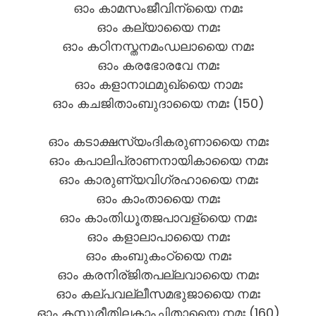
ഓം കാമസംജീവിന്യൈ നമഃ
ഓം കല്യായൈ നമഃ
ഓം കഠിനസ്തനമംഡലായൈ നമഃ
ഓം കരഭോരവേ നമഃ
ഓം കളാനാഥമുഖ്യൈ നാമഃ
ഓം കചജിതാംബുദായൈ നമഃ (150)
ഓം കടാക്ഷസ്യംദികരുണായൈ നമഃ
ഓം കപാലിപ്രാണനായികായൈ നമഃ
ഓം കാരുണ്യവിഗ്രഹായൈ നമഃ
ഓം കാംതായൈ നമഃ
ഓം കാംതിധൂതജപാവള്യൈ നമഃ
ഓം കളാലാപായൈ നമഃ
ഓം കംബുകംഠ്യൈ നമഃ
ഓം കരനിര്ജിതപല്ലവായൈ നമഃ
ഓം കല്പവല്ലീസമഭുജായൈ നമഃ
ഓം കസ്തൂരീതിലകാംചിതായൈ നമഃ (160)