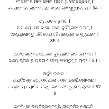
ଚଂଚଲଂ ହି ମନଃ କୃଷ୍ଣ ପ୍ରମାଥି ବଲଵଦ୍ଦୃଢମ୍ ।
ତସ୍ୟାହଂ ନିଗ୍ରହଂ ମନ୍ୟେ ଵାୟୋରିଵ ସୁଦୁଷ୍କରମ୍ ॥ 34 ॥
ଶ୍ରୀଭଗଵାନୁଵାଚ ।
ଅସଂଶୟଂ ମହାବାହୋ ମନୋ ଦୁର୍ନିଗ୍ରହଂ ଚଲମ୍ ।
ଅଭ୍ୟାସେନ ତୁ କୌଂତେୟ ଵୈରାଗ୍ୟେଣ ଚ ଗୃହ୍ୟତେ ॥
35 ॥
ଅସଂୟତାତ୍ମନା ୟୋଗୋ ଦୁଷ୍ପ୍ରାପ ଇତି ମେ ମତିଃ ।
ଵଶ୍ୟାତ୍ମନା ତୁ ୟତତା ଶକ୍ୟୋଽଵାପ୍ତୁମୁପାୟତଃ ॥ 36 ॥
ଅର୍ଜୁନ ଉଵାଚ ।
ଅୟତିଃ ଶ୍ରଦ୍ଧୟୋପେତୋ ୟୋଗାଚ୍ଚଲିତମାନସଃ ।
ଅପ୍ରାପ୍ୟ ୟୋଗସଂସିଦ୍ଧିଂ କାଂ ଗତିଂ କୃଷ୍ଣ ଗଚ୍ଛତି ॥ 37
॥
କଚ୍ଚିନ୍ନୋଭୟଵିଭ୍ରଷ୍ଟଶ୍ଛିନ୍ନାଭ୍ରମିଵ ନଶ୍ୟତି ।