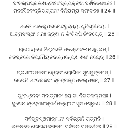
ସଂକଲ୍ପପ୍ରଭଵାନ୍କାମାଂସ୍ତ୍ୟକ୍ତ୍ଵା ସର୍ଵାନଶେଷତଃ ।
ମନସୈଵେଂଦ୍ରିୟଗ୍ରାମଂ ଵିନିୟମ୍ୟ ସମଂତତଃ ॥ 24 ॥
ଶନୈଃ ଶନୈରୁପରମେଦ୍ବୁଦ୍ଧ୍ୟା ଧୃତିଗୃହୀତୟା ।
ଆତ୍ମସଂସ୍ଥଂ ମନଃ କୃତ୍ଵା ନ କିଂଚିଦପି ଚିଂତୟେତ୍ ॥ 25 ॥
ୟତୋ ୟତୋ ନିଶ୍ଚରତି ମନଶ୍ଚଂଚଲମସ୍ଥିରମ୍ ।
ତତସ୍ତତୋ ନିୟମ୍ୟୈତଦାତ୍ମନ୍ୟେଵ ଵଶଂ ନୟେତ୍ ॥ 26 ॥
ପ୍ରଶାଂତମନସଂ ହ୍ୟେନଂ ୟୋଗିନଂ ସୁଖମୁତ୍ତମମ୍ ।
ଉପୈତି ଶାଂତରଜସଂ ବ୍ରହ୍ମଭୂତମକଲ୍ମଷମ୍ ॥ 27 ॥
ୟୁଂଜନ୍ନେଵଂ ସଦାତ୍ମାନଂ ୟୋଗୀ ଵିଗତକଲ୍ମଷଃ ।
ସୁଖେନ ବ୍ରହ୍ମସଂସ୍ପର୍ଶମତ୍ୟଂତଂ ସୁଖମଶ୍ନୁତେ ॥ 28 ॥
ସର୍ଵଭୂତସ୍ଥମାତ୍ମାନଂ ସର୍ଵଭୂତାନି ଚାତ୍ମନି ।
ଈକ୍ଷତେ ୟୋଗୟୁକ୍ତାତ୍ମା ସର୍ଵତ୍ର ସମଦର୍ଶନଃ ॥ 29 ॥