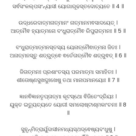
ସର୍ଵସଂକଲ୍ପସଂନ୍ୟାସୀ ୟୋଗାରୂଢସ୍ତଦୋଚ୍ୟତେ ॥ 4 ॥
ଉଦ୍ଧରେଦାତ୍ମନାତ୍ମାନଂ ନାତ୍ମାନମଵସାଦୟେତ୍ ।
ଆତ୍ମୈଵ ହ୍ୟାତ୍ମନୋ ବଂଧୁରାତ୍ମୈଵ ରିପୁରାତ୍ମନଃ ॥ 5 ॥
ବଂଧୁରାତ୍ମାତ୍ମନସ୍ତସ୍ୟ ୟେନାତ୍ମୈଵାତ୍ମନା ଜିତଃ ।
ଅନାତ୍ମନସ୍ତୁ ଶତ୍ରୁତ୍ଵେ ଵର୍ତେତାତ୍ମୈଵ ଶତ୍ରୁଵତ୍ ॥ 6 ॥
ଜିତାତ୍ମନଃ ପ୍ରଶାଂତସ୍ୟ ପରମାତ୍ମା ସମାହିତଃ ।
ଶୀତୋଷ୍ଣସୁଖଦୁଃଖେଷୁ ତଥା ମାନାପମାନୟୋଃ ॥ 7 ॥
ଜ୍ଞାନଵିଜ୍ଞାନତୃପ୍ତାତ୍ମା କୂଟସ୍ଥୋ ଵିଜିତେଂଦ୍ରିୟଃ ।
ୟୁକ୍ତ ଇତ୍ୟୁଚ୍ୟତେ ୟୋଗୀ ସମଲୋଷ୍ଟାଶ୍ମକାଂଚନଃ ॥ 8
॥
ସୁହୃନ୍ମିତ୍ରାର୍ୟୁଦାସୀନମଧ୍ୟସ୍ଥଦ୍ଵେଷ୍ୟବଂଧୁଷୁ ।