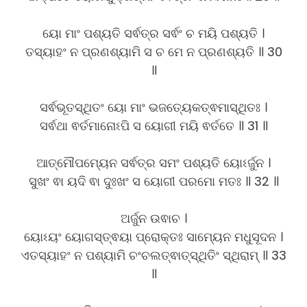
ୟୋ ମାଂ ପଶ୍ୟତି ସର୍ଵତ୍ର ସର୍ଵଂ ଚ ମୟି ପଶ୍ୟତି ।
ତସ୍ୟାହଂ ନ ପ୍ରଣଶ୍ୟାମି ସ ଚ ମେ ନ ପ୍ରଣଶ୍ୟତି ॥ 30
॥
ସର୍ଵଭୂତସ୍ଥିତଂ ୟୋ ମାଂ ଭଜତ୍ୟେକତ୍ଵମାସ୍ଥିତଃ ।
ସର୍ଵଥା ଵର୍ତମାନୋଽପି ସ ୟୋଗୀ ମୟି ଵର୍ତତେ ॥ 31 ॥
ଆତ୍ମୌପମ୍ୟେନ ସର୍ଵତ୍ର ସମଂ ପଶ୍ୟତି ୟୋଽର୍ଜୁନ ।
ସୁଖଂ ଵା ୟଦି ଵା ଦୁଃଖଂ ସ ୟୋଗୀ ପରମୋ ମତଃ ॥ 32 ॥
ଅର୍ଜୁନ ଉଵାଚ ।
ୟୋଽୟଂ ୟୋଗସ୍ତ୍ଵୟା ପ୍ରୋକ୍ତଃ ସାମ୍ୟେନ ମଧୁସୂଦନ ।
ଏତସ୍ୟାହଂ ନ ପଶ୍ୟାମି ଚଂଚଲତ୍ଵାତ୍ସ୍ଥିତିଂ ସ୍ଥିରାମ୍ ॥ 33
॥