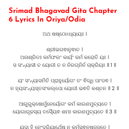
Srimad Bhagavad Gita Chapter
6 Lyrics In Oriya/Odia
ଅଥ ଷଷ୍ଠୋଽଧ୍ୟାୟଃ ।
ଶ୍ରୀଭଗଵାନୁଵାଚ ।
ଅନାଶ୍ରିତଃ କର୍ମଫଲଂ କାର୍ୟଂ କର୍ମ କରୋତି ୟଃ ।
ସ ସଂନ୍ୟାସୀ ଚ ୟୋଗୀ ଚ ନ ନିରଗ୍ନିର୍ନ ଚାକ୍ରିୟଃ ॥ 1 ॥
ୟଂ ସଂନ୍ୟାସମିତି ପ୍ରାହୁର୍ୟୋଗଂ ତଂ ଵିଦ୍ଧି ପାଂଡଵ ।
ନ ହ୍ୟସଂନ୍ୟସ୍ତସଂକଲ୍ପୋ ୟୋଗୀ ଭଵତି କଶ୍ଚନ ॥ 2 ॥
ଆରୁରୁକ୍ଷୋର୍ମୁନେର୍ୟୋଗଂ କର୍ମ କାରଣମୁଚ୍ୟତେ ।
ୟୋଗାରୂଢସ୍ୟ ତସ୍ୟୈଵ ଶମଃ କାରଣମୁଚ୍ୟତେ ॥ 3 ॥
ୟଦା ହି ନେଂଦ୍ରିୟାର୍ଥେଷୁ ନ କର୍ମସ୍ଵନୁଷଜ୍ଜତେ ।