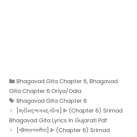
Categories
Bhagavad Gita Chapter 6
,
Bhagavad
Gita Chapter 6 Oriya/Odia
Tags
Bhagavad Gita Chapter 6
[શ્રીમદ્ભગવદ્ગીતા] ᐈ (Chapter 6) Srimad
Bhagavad Gita Lyrics In Gujarati Pdf
[শ্রীমদ্ভগবদ্গীতা] ᐈ (Chapter 6) Srimad