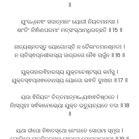
॥
ୟୁଂଜନ୍ନେଵଂ ସଦାତ୍ମାନଂ ୟୋଗୀ ନିୟତମାନସଃ ।
ଶାଂତିଂ ନିର୍ଵାଣପରମାଂ ମତ୍ସଂସ୍ଥାମଧିଗଚ୍ଛତି ॥ 15 ॥
ନାତ୍ୟଶ୍ନତସ୍ତୁ ୟୋଗୋଽସ୍ତି ନ ଚୈକାଂତମନଶ୍ନତଃ ।
ନ ଚାତିସ୍ଵପ୍ନଶୀଲସ୍ୟ ଜାଗ୍ରତୋ ନୈଵ ଚାର୍ଜୁନ ॥ 16 ॥
ୟୁକ୍ତାହାରଵିହାରସ୍ୟ ୟୁକ୍ତଚେଷ୍ଟସ୍ୟ କର୍ମସୁ ।
ୟୁକ୍ତସ୍ଵପ୍ନାଵବୋଧସ୍ୟ ୟୋଗୋ ଭଵତି ଦୁଃଖହା ॥ 17 ॥
ୟଦା ଵିନିୟତଂ ଚିତ୍ତମାତ୍ମନ୍ୟେଵାଵତିଷ୍ଠତେ ।
ନିଃସ୍ପୃହଃ ସର୍ଵକାମେଭ୍ୟୋ ୟୁକ୍ତ ଇତ୍ୟୁଚ୍ୟତେ ତଦା ॥ 18
॥
ୟଥା ଦୀପୋ ନିଵାତସ୍ଥୋ ନେଂଗତେ ସୋପମା ସ୍ମୃତା ।
ୟୋଗିନୋ ୟତଚିତ୍ତସ୍ୟ ୟୁଂଜତୋ ୟୋଗମାତ୍ମନଃ ॥ 19 ॥