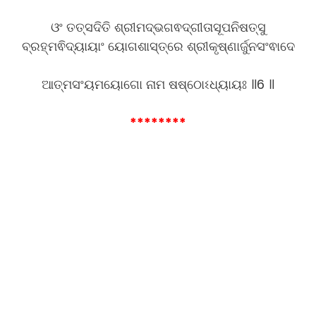
ଓଂ ତତ୍ସଦିତି ଶ୍ରୀମଦ୍ଭଗଵଦ୍ଗୀତାସୂପନିଷତ୍ସୁ
ବ୍ରହ୍ମଵିଦ୍ୟାୟାଂ ୟୋଗଶାସ୍ତ୍ରେ ଶ୍ରୀକୃଷ୍ଣାର୍ଜୁନସଂଵାଦେ
ଆତ୍ମସଂୟମୟୋଗୋ ନାମ ଷଷ୍ଠୋଽଧ୍ୟାୟଃ ॥6 ॥
********