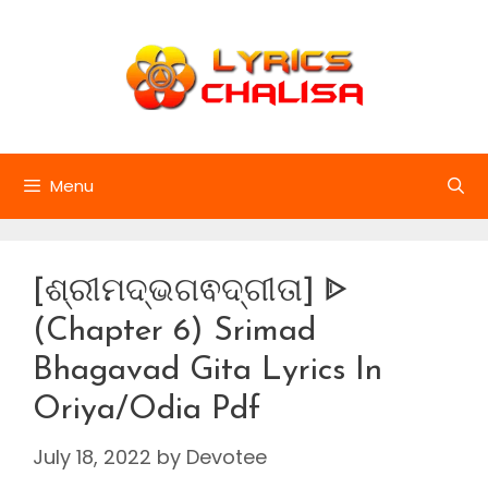
Skip
to
content
Menu
[ଶ୍ରୀମଦ୍ଭଗଵଦ୍ଗୀତା] ᐈ
(Chapter 6) Srimad
Bhagavad Gita Lyrics In
Oriya/Odia Pdf
July 18, 2022
by
Devotee