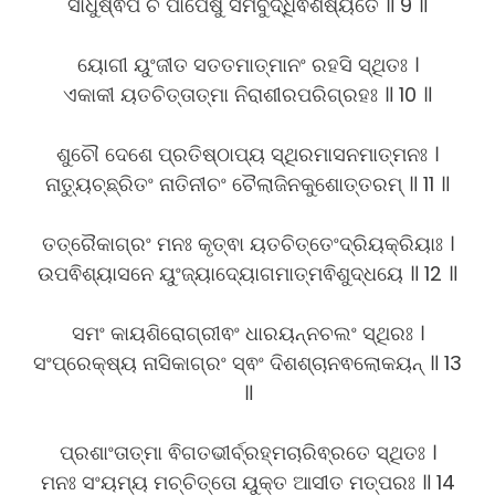
ସାଧୁଷ୍ଵପି ଚ ପାପେଷୁ ସମବୁଦ୍ଧିର୍ଵିଶିଷ୍ୟତେ ॥ 9 ॥
ୟୋଗୀ ୟୁଂଜୀତ ସତତମାତ୍ମାନଂ ରହସି ସ୍ଥିତଃ ।
ଏକାକୀ ୟତଚିତ୍ତାତ୍ମା ନିରାଶୀରପରିଗ୍ରହଃ ॥ 10 ॥
ଶୁଚୌ ଦେଶେ ପ୍ରତିଷ୍ଠାପ୍ୟ ସ୍ଥିରମାସନମାତ୍ମନଃ ।
ନାତ୍ୟୁଚ୍ଛ୍ରିତଂ ନାତିନୀଚଂ ଚୈଲାଜିନକୁଶୋତ୍ତରମ୍ ॥ 11 ॥
ତତ୍ରୈକାଗ୍ରଂ ମନଃ କୃତ୍ଵା ୟତଚିତ୍ତେଂଦ୍ରିୟକ୍ରିୟାଃ ।
ଉପଵିଶ୍ୟାସନେ ୟୁଂଜ୍ୟାଦ୍ୟୋଗମାତ୍ମଵିଶୁଦ୍ଧୟେ ॥ 12 ॥
ସମଂ କାୟଶିରୋଗ୍ରୀଵଂ ଧାରୟନ୍ନଚଲଂ ସ୍ଥିରଃ ।
ସଂପ୍ରେକ୍ଷ୍ୟ ନାସିକାଗ୍ରଂ ସ୍ଵଂ ଦିଶଶ୍ଚାନଵଲୋକୟନ୍ ॥ 13
॥
ପ୍ରଶାଂତାତ୍ମା ଵିଗତଭୀର୍ବ୍ରହ୍ମଚାରିଵ୍ରତେ ସ୍ଥିତଃ ।
ମନଃ ସଂୟମ୍ୟ ମଚ୍ଚିତ୍ତୋ ୟୁକ୍ତ ଆସୀତ ମତ୍ପରଃ ॥ 14