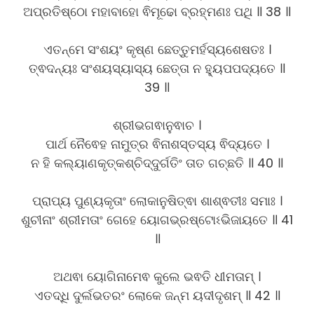
ଅପ୍ରତିଷ୍ଠୋ ମହାବାହୋ ଵିମୂଢୋ ବ୍ରହ୍ମଣଃ ପଥି ॥ 38 ॥
ଏତନ୍ମେ ସଂଶୟଂ କୃଷ୍ଣ ଛେତ୍ତୁମର୍ହସ୍ୟଶେଷତଃ ।
ତ୍ଵଦନ୍ୟଃ ସଂଶୟସ୍ୟାସ୍ୟ ଛେତ୍ତା ନ ହ୍ୟୁପପଦ୍ୟତେ ॥
39 ॥
ଶ୍ରୀଭଗଵାନୁଵାଚ ।
ପାର୍ଥ ନୈଵେହ ନାମୁତ୍ର ଵିନାଶସ୍ତସ୍ୟ ଵିଦ୍ୟତେ ।
ନ ହି କଲ୍ୟାଣକୃତ୍କଶ୍ଚିଦ୍ଦୁର୍ଗତିଂ ତାତ ଗଚ୍ଛତି ॥ 40 ॥
ପ୍ରାପ୍ୟ ପୁଣ୍ୟକୃତାଂ ଲୋକାନୁଷିତ୍ଵା ଶାଶ୍ଵତୀଃ ସମାଃ ।
ଶୁଚୀନାଂ ଶ୍ରୀମତାଂ ଗେହେ ୟୋଗଭ୍ରଷ୍ଟୋଽଭିଜାୟତେ ॥ 41
॥
ଅଥଵା ୟୋଗିନାମେଵ କୁଲେ ଭଵତି ଧୀମତାମ୍ ।
ଏତଦ୍ଧି ଦୁର୍ଲଭତରଂ ଲୋକେ ଜନ୍ମ ୟଦୀଦୃଶମ୍ ॥ 42 ॥