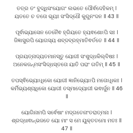
ତତ୍ର ତଂ ବୁଦ୍ଧିସଂୟୋଗଂ ଲଭତେ ପୌର୍ଵଦେହିକମ୍ ।
ୟତତେ ଚ ତତୋ ଭୂୟଃ ସଂସିଦ୍ଧୌ କୁରୁନଂଦନ ॥ 43 ॥
ପୂର୍ଵାଭ୍ୟାସେନ ତେନୈଵ ହ୍ରିୟତେ ହ୍ୟଵଶୋଽପି ସଃ ।
ଜିଜ୍ଞାସୁରପି ୟୋଗସ୍ୟ ଶବ୍ଦବ୍ରହ୍ମାତିଵର୍ତତେ ॥ 44 ॥
ପ୍ରୟତ୍ନାଦ୍ୟତମାନସ୍ତୁ ୟୋଗୀ ସଂଶୁଦ୍ଧକିଲ୍ବିଷଃ ।
ଅନେକଜନ୍ମସଂସିଦ୍ଧସ୍ତତୋ ୟାତି ପରାଂ ଗତିମ୍ ॥ 45 ॥
ତପସ୍ଵିଭ୍ୟୋଽଧିକୋ ୟୋଗୀ ଜ୍ଞାନିଭ୍ୟୋଽପି ମତୋଽଧିକଃ ।
କର୍ମିଭ୍ୟଶ୍ଚାଧିକୋ ୟୋଗୀ ତସ୍ମାଦ୍ୟୋଗୀ ଭଵାର୍ଜୁନ ॥ 46
॥
ୟୋଗିନାମପି ସର୍ଵେଷାଂ ମଦ୍ଗତେନାଂତରାତ୍ମନା ।
ଶ୍ରଦ୍ଧାଵାନ୍ଭଜତେ ୟୋ ମାଂ ସ ମେ ୟୁକ୍ତତମୋ ମତଃ ॥
47 ॥