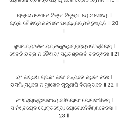
ୟତ୍ରୋପରମତେ ଚିତ୍ତଂ ନିରୁଦ୍ଧଂ ୟୋଗସେଵୟା ।
ୟତ୍ର ଚୈଵାତ୍ମନାତ୍ମାନଂ ପଶ୍ୟନ୍ନାତ୍ମନି ତୁଷ୍ୟତି ॥ 20
॥
ସୁଖମାତ୍ୟଂତିକଂ ୟତ୍ତଦ୍ବୁଦ୍ଧିଗ୍ରାହ୍ୟମତୀଂଦ୍ରିୟମ୍ ।
ଵେତ୍ତି ୟତ୍ର ନ ଚୈଵାୟଂ ସ୍ଥିତଶ୍ଚଲତି ତତ୍ତ୍ଵତଃ ॥ 21
॥
ୟଂ ଲବ୍ଧ୍ଵା ଚାପରଂ ଲାଭଂ ମନ୍ୟତେ ନାଧିକଂ ତତଃ ।
ୟସ୍ମିନ୍ସ୍ଥିତୋ ନ ଦୁଃଖେନ ଗୁରୁଣାପି ଵିଚାଲ୍ୟତେ ॥ 22 ॥
ତଂ ଵିଦ୍ୟାଦ୍ଦୁଃଖସଂୟୋଗଵିୟୋଗଂ ୟୋଗସଂଜ୍ଞିତମ୍ ।
ସ ନିଶ୍ଚୟେନ ୟୋକ୍ତଵ୍ୟୋ ୟୋଗୋଽନିର୍ଵିଣ୍ଣଚେତସା ॥
23 ॥