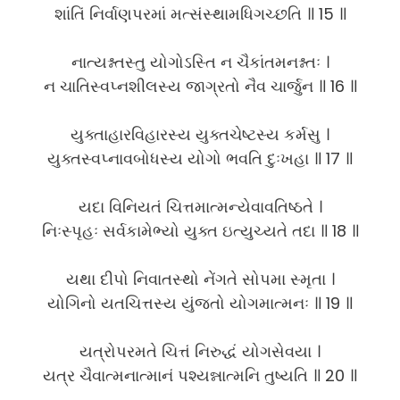
શાંતિં નિર્વાણપરમાં મત્સંસ્થામધિગચ્છતિ ॥ 15 ॥
નાત્યશ્નતસ્તુ યોગોઽસ્તિ ન ચૈકાંતમનશ્નતઃ ।
ન ચાતિસ્વપ્નશીલસ્ય જાગ્રતો નૈવ ચાર્જુન ॥ 16 ॥
યુક્તાહારવિહારસ્ય યુક્તચેષ્ટસ્ય કર્મસુ ।
યુક્તસ્વપ્નાવબોધસ્ય યોગો ભવતિ દુઃખહા ॥ 17 ॥
યદા વિનિયતં ચિત્તમાત્મન્યેવાવતિષ્ઠતે ।
નિઃસ્પૃહઃ સર્વકામેભ્યો યુક્ત ઇત્યુચ્યતે તદા ॥ 18 ॥
યથા દીપો નિવાતસ્થો નેંગતે સોપમા સ્મૃતા ।
યોગિનો યતચિત્તસ્ય યુંજતો યોગમાત્મનઃ ॥ 19 ॥
યત્રોપરમતે ચિત્તં નિરુદ્ધં યોગસેવયા ।
યત્ર ચૈવાત્મનાત્માનં પશ્યન્નાત્મનિ તુષ્યતિ ॥ 20 ॥