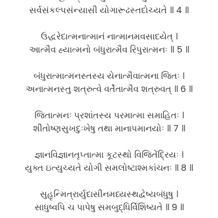
સર્વસંકલ્પસંન્યાસી યોગારૂઢસ્તદોચ્યતે ॥ 4 ॥
ઉદ્ધરેદાત્મનાત્માનં નાત્માનમવસાદયેત્ ।
આત્મૈવ હ્યાત્મનો બંધુરાત્મૈવ રિપુરાત્મનઃ ॥ 5 ॥
બંધુરાત્માત્મનસ્તસ્ય યેનાત્મૈવાત્મના જિતઃ ।
અનાત્મનસ્તુ શત્રુત્વે વર્તેતાત્મૈવ શત્રુવત્ ॥ 6 ॥
જિતાત્મનઃ પ્રશાંતસ્ય પરમાત્મા સમાહિતઃ ।
શીતોષ્ણસુખદુઃખેષુ તથા માનાપમાનયોઃ ॥ 7 ॥
જ્ઞાનવિજ્ઞાનતૃપ્તાત્મા કૂટસ્થો વિજિતેંદ્રિયઃ ।
યુક્ત ઇત્યુચ્યતે યોગી સમલોષ્ટાશ્મકાંચનઃ ॥ 8 ॥
સુહૃન્મિત્રાર્યુદાસીનમધ્યસ્થદ્વેષ્યબંધુષુ ।
સાધુષ્વપિ ચ પાપેષુ સમબુદ્ધિર્વિશિષ્યતે ॥ 9 ॥