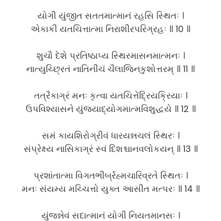
યોગી યુંજીત સતતમાત્માનં રહસિ સ્થિતઃ ।
એકાકી યતચિત્તાત્મા નિરાશીરપરિગ્રહઃ ॥ 10 ॥
શુચૌ દેશે પ્રતિષ્ઠાપ્ય સ્થિરમાસનમાત્મનઃ ।
નાત્યુચ્છ્રિતં નાતિનીચં ચૈલાજિનકુશોત્તરમ્ ॥ 11 ॥
તત્રૈકાગ્રં મનઃ કૃત્વા યતચિત્તેંદ્રિયક્રિયાઃ ।
ઉપવિશ્યાસને યુંજ્યાદ્યોગમાત્મવિશુદ્ધયે ॥ 12 ॥
સમં કાયશિરોગ્રીવં ધારયન્નચલં સ્થિરઃ ।
સંપ્રેક્ષ્ય નાસિકાગ્રં સ્વં દિશશ્ચાનવલોકયન્ ॥ 13 ॥
પ્રશાંતાત્મા વિગતભીર્બ્રહ્મચારિવ્રતે સ્થિતઃ ।
મનઃ સંયમ્ય મચ્ચિત્તો યુક્ત આસીત મત્પરઃ ॥ 14 ॥
યુંજન્નેવં સદાત્માનં યોગી નિયતમાનસઃ ।