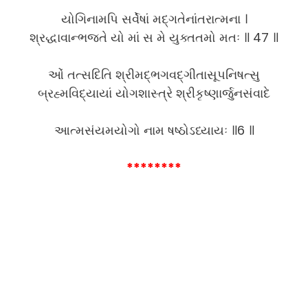
યોગિનામપિ સર્વેષાં મદ્ગતેનાંતરાત્મના ।
શ્રદ્ધાવાન્ભજતે યો માં સ મે યુક્તતમો મતઃ ॥ 47 ॥
ઓં તત્સદિતિ શ્રીમદ્ભગવદ્ગીતાસૂપનિષત્સુ
બ્રહ્મવિદ્યાયાં યોગશાસ્ત્રે શ્રીકૃષ્ણાર્જુનસંવાદે
આત્મસંયમયોગો નામ ષષ્ઠોઽધ્યાયઃ ॥6 ॥
********