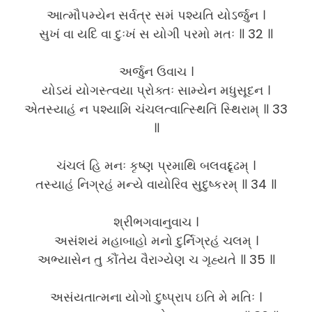
આત્મૌપમ્યેન સર્વત્ર સમં પશ્યતિ યોઽર્જુન ।
સુખં વા યદિ વા દુઃખં સ યોગી પરમો મતઃ ॥ 32 ॥
અર્જુન ઉવાચ ।
યોઽયં યોગસ્ત્વયા પ્રોક્તઃ સામ્યેન મધુસૂદન ।
એતસ્યાહં ન પશ્યામિ ચંચલત્વાત્સ્થિતિં સ્થિરામ્ ॥ 33
॥
ચંચલં હિ મનઃ કૃષ્ણ પ્રમાથિ બલવદ્દૃઢમ્ ।
તસ્યાહં નિગ્રહં મન્યે વાયોરિવ સુદુષ્કરમ્ ॥ 34 ॥
શ્રીભગવાનુવાચ ।
અસંશયં મહાબાહો મનો દુર્નિગ્રહં ચલમ્ ।
અભ્યાસેન તુ કૌંતેય વૈરાગ્યેણ ચ ગૃહ્યતે ॥ 35 ॥
અસંયતાત્મના યોગો દુષ્પ્રાપ ઇતિ મે મતિઃ ।