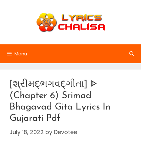
Skip
to
content
Menu
[શ્રીમદ્ભગવદ્ગીતા] ᐈ
(Chapter 6) Srimad
Bhagavad Gita Lyrics In
Gujarati Pdf
July 18, 2022
by
Devotee