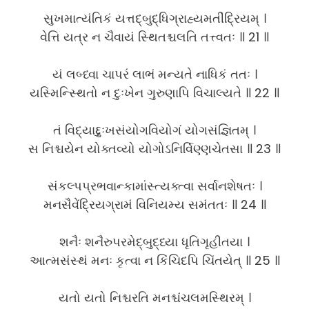
સુખમાત્યંતિકં યત્તદ્બુદ્ધિગ્રાહ્યમતીંદ્રિયમ્ ।
વેત્તિ યત્ર ન ચૈવાયં સ્થિતશ્ચલતિ તત્ત્વતઃ ॥ 21 ॥
યં લબ્ધ્વા ચાપરં લાભં મન્યતે નાધિકં તતઃ ।
યસ્મિન્સ્થિતો ન દુઃખેન ગુરુણાપિ વિચાલ્યતે ॥ 22 ॥
તં વિદ્યાદ્દુઃખસંયોગવિયોગં યોગસંજ્ઞિતમ્ ।
સ નિશ્ચયેન યોક્તવ્યો યોગોઽનિર્વિણ્ણચેતસા ॥ 23 ॥
સંકલ્પપ્રભવાન્કામાંસ્ત્યક્ત્વા સર્વાનશેષતઃ ।
મનસૈવેંદ્રિયગ્રામં વિનિયમ્ય સમંતતઃ ॥ 24 ॥
શનૈઃ શનૈરુપરમેદ્બુદ્ધ્યા ધૃતિગૃહીતયા ।
આત્મસંસ્થં મનઃ કૃત્વા ન કિંચિદપિ ચિંતયેત્ ॥ 25 ॥
યતો યતો નિશ્ચરતિ મનશ્ચંચલમસ્થિરમ્ ।