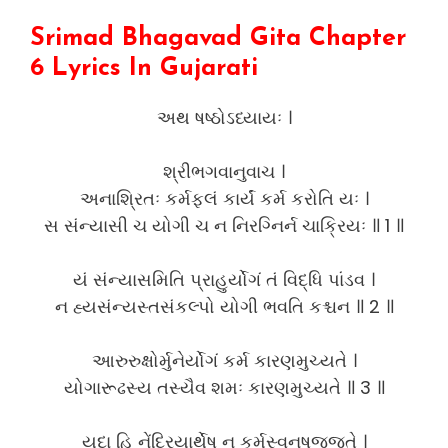
Srimad Bhagavad Gita Chapter
6 Lyrics In Gujarati
અથ ષષ્ઠોઽધ્યાયઃ ।
શ્રીભગવાનુવાચ ।
અનાશ્રિતઃ કર્મફલં કાર્યં કર્મ કરોતિ યઃ ।
સ સંન્યાસી ચ યોગી ચ ન નિરગ્નિર્ન ચાક્રિયઃ ॥ 1 ॥
યં સંન્યાસમિતિ પ્રાહુર્યોગં તં વિદ્ધિ પાંડવ ।
ન હ્યસંન્યસ્તસંકલ્પો યોગી ભવતિ કશ્ચન ॥ 2 ॥
આરુરુક્ષોર્મુનેર્યોગં કર્મ કારણમુચ્યતે ।
યોગારૂઢસ્ય તસ્યૈવ શમઃ કારણમુચ્યતે ॥ 3 ॥
યદા હિ નેંદ્રિયાર્થેષુ ન કર્મસ્વનુષજ્જતે ।