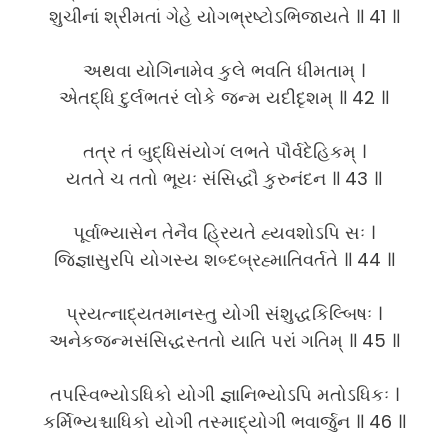
શુચીનાં શ્રીમતાં ગેહે યોગભ્રષ્ટોઽભિજાયતે ॥ 41 ॥
અથવા યોગિનામેવ કુલે ભવતિ ધીમતામ્ ।
એતદ્ધિ દુર્લભતરં લોકે જન્મ યદીદૃશમ્ ॥ 42 ॥
તત્ર તં બુદ્ધિસંયોગં લભતે પૌર્વદેહિકમ્ ।
યતતે ચ તતો ભૂયઃ સંસિદ્ધૌ કુરુનંદન ॥ 43 ॥
પૂર્વાભ્યાસેન તેનૈવ હ્રિયતે હ્યવશોઽપિ સઃ ।
જિજ્ઞાસુરપિ યોગસ્ય શબ્દબ્રહ્માતિવર્તતે ॥ 44 ॥
પ્રયત્નાદ્યતમાનસ્તુ યોગી સંશુદ્ધકિલ્બિષઃ ।
અનેકજન્મસંસિદ્ધસ્તતો યાતિ પરાં ગતિમ્ ॥ 45 ॥
તપસ્વિભ્યોઽધિકો યોગી જ્ઞાનિભ્યોઽપિ મતોઽધિકઃ ।
કર્મિભ્યશ્ચાધિકો યોગી તસ્માદ્યોગી ભવાર્જુન ॥ 46 ॥