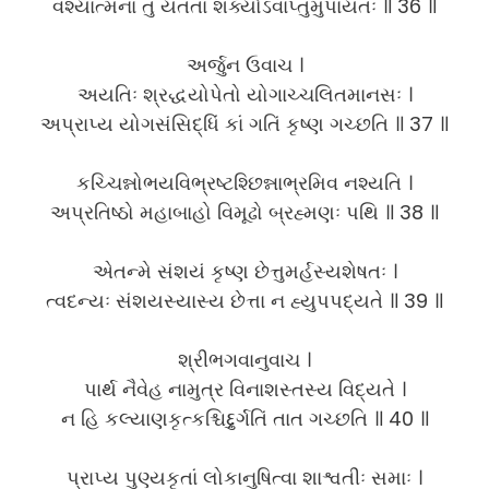
વશ્યાત્મના તુ યતતા શક્યોઽવાપ્તુમુપાયતઃ ॥ 36 ॥
અર્જુન ઉવાચ ।
અયતિઃ શ્રદ્ધયોપેતો યોગાચ્ચલિતમાનસઃ ।
અપ્રાપ્ય યોગસંસિદ્ધિં કાં ગતિં કૃષ્ણ ગચ્છતિ ॥ 37 ॥
કચ્ચિન્નોભયવિભ્રષ્ટશ્છિન્નાભ્રમિવ નશ્યતિ ।
અપ્રતિષ્ઠો મહાબાહો વિમૂઢો બ્રહ્મણઃ પથિ ॥ 38 ॥
એતન્મે સંશયં કૃષ્ણ છેત્તુમર્હસ્યશેષતઃ ।
ત્વદન્યઃ સંશયસ્યાસ્ય છેત્તા ન હ્યુપપદ્યતે ॥ 39 ॥
શ્રીભગવાનુવાચ ।
પાર્થ નૈવેહ નામુત્ર વિનાશસ્તસ્ય વિદ્યતે ।
ન હિ કલ્યાણકૃત્કશ્ચિદ્દુર્ગતિં તાત ગચ્છતિ ॥ 40 ॥
પ્રાપ્ય પુણ્યકૃતાં લોકાનુષિત્વા શાશ્વતીઃ સમાઃ ।