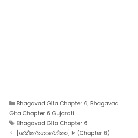
Categories
Bhagavad Gita Chapter 6
,
Bhagavad
Gita Chapter 6 Gujarati
Tags
Bhagavad Gita Chapter 6
[ശ്രീമദ്ഭഗവദ്ഗീതാ] ᐈ (Chapter 6)