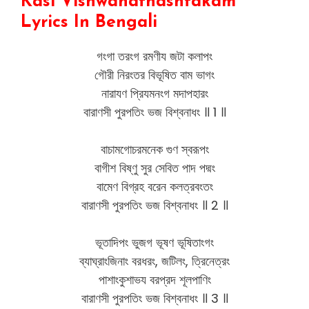
Kasi Vishwanathashtakam
Lyrics In Bengali
গংগা তরংগ রমণীয জটা কলাপং
গৌরী নিরংতর বিভূষিত বাম ভাগং
নারাযণ প্রিযমনংগ মদাপহারং
বারাণসী পুরপতিং ভজ বিশ্বনাধং ॥ 1 ॥
বাচামগোচরমনেক গুণ স্বরূপং
বাগীশ বিষ্ণু সুর সেবিত পাদ পদ্মং
বামেণ বিগ্রহ বরেন কলত্রবংতং
বারাণসী পুরপতিং ভজ বিশ্বনাধং ॥ 2 ॥
ভূতাদিপং ভুজগ ভূষণ ভূষিতাংগং
ব্যাঘ্রাংজিনাং বরধরং, জটিলং, ত্রিনেত্রং
পাশাংকুশাভয বরপ্রদ শূলপাণিং
বারাণসী পুরপতিং ভজ বিশ্বনাধং ॥ 3 ॥