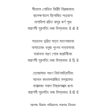
সীতাংশু শোভিত কিরীট বিরাজমানং
বালেক্ষণাতল বিশোষিত পংচবাণং
নাগাধিপা রচিত বাসুর কর্ণ পূরং
বারাণসী পুরপতিং ভজ বিশ্বনাধং ॥ 4 ॥
পংচাননং দুরিত মত্ত মতংগজানাং
নাগাংতকং ধনুজ পুংগব পন্নাগানাং
দাবানলং মরণ শোক জরাটবীনাং
বারাণসী পুরপতিং ভজ বিশ্বনাধং ॥ 5 ॥
তেজোমযং সগুণ নির্গুণমদ্বিতীযং
আনংদ কংদমপরাজিত মপ্রমেযং
নাগাত্মকং সকল নিষ্কলমাত্ম রূপং
বারাণসী পুরপতিং ভজ বিশ্বনাধং ॥ 6 ॥
আশাং বিহায পরিহৃত্য পরশ্য নিংদাং