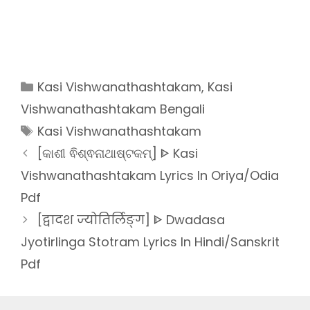
Categories
Kasi Vishwanathashtakam
,
Kasi
Vishwanathashtakam Bengali
Tags
Kasi Vishwanathashtakam
[କାଶୀ ଵିଶ୍ଵନାଥାଷ୍ଟକମ୍] ᐈ Kasi
Vishwanathashtakam Lyrics In Oriya/Odia
Pdf
[द्वादश ज्योतिर्लिङ्ग] ᐈ Dwadasa
Jyotirlinga Stotram Lyrics In Hindi/Sanskrit
Pdf