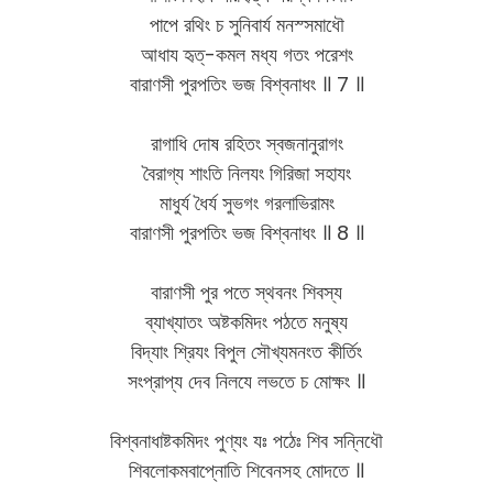
পাপে রথিং চ সুনিবার্য মনস্সমাধৌ
আধায হৃত্-কমল মধ্য গতং পরেশং
বারাণসী পুরপতিং ভজ বিশ্বনাধং ॥ 7 ॥
রাগাধি দোষ রহিতং স্বজনানুরাগং
বৈরাগ্য শাংতি নিলযং গিরিজা সহাযং
মাধুর্য ধৈর্য সুভগং গরলাভিরামং
বারাণসী পুরপতিং ভজ বিশ্বনাধং ॥ 8 ॥
বারাণসী পুর পতে স্থবনং শিবস্য
ব্যাখ্যাতং অষ্টকমিদং পঠতে মনুষ্য
বিদ্যাং শ্রিযং বিপুল সৌখ্যমনংত কীর্তিং
সংপ্রাপ্য দেব নিলযে লভতে চ মোক্ষং ॥
বিশ্বনাধাষ্টকমিদং পুণ্যং যঃ পঠেঃ শিব সন্নিধৌ
শিবলোকমবাপ্নোতি শিবেনসহ মোদতে ॥