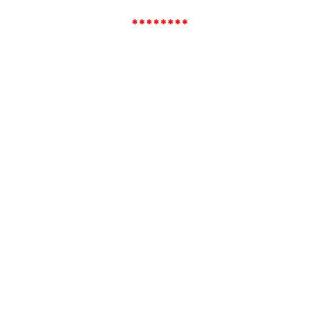
********