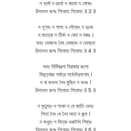
ন ধর্মো ন চার্ধো ন কামো ন মোক্ষঃ
চিদানংদ রূপঃ শিবোহং শিবোহং ॥ 3 ॥
ন পুণ্যং ন পাপং ন সৌখ্যং ন দুঃখং
ন মংত্রো ন তীর্ধং ন বেদা ন যজ্ঞঃ ।
অহং ভোজনং নৈব ভোজ্যং ন ভোক্তা
চিদানংদ রূপঃ শিবোহং শিবোহং ॥ 4 ॥
অহং নির্বিকল্পো নিরাকার রূপো
বিভূত্বাচ্চ সর্বত্র সর্বেংদ্রিযাণাম্ ।
ন বা বংধনং নৈব মুক্তি ন বংধঃ ।
চিদানংদ রূপঃ শিবোহং শিবোহং ॥ 5 ॥
ন মৃত্যুর্-ন শংকা ন মে জাতি ভেদঃ
পিতা নৈব মে নৈব মাতা ন জন্ম ।
ন বংধুর্-ন মিত্রং গুরুর্নৈব শিষ্যঃ
চিদানংদ রূপঃ শিবোহং শিবোহং ॥ 6 ॥