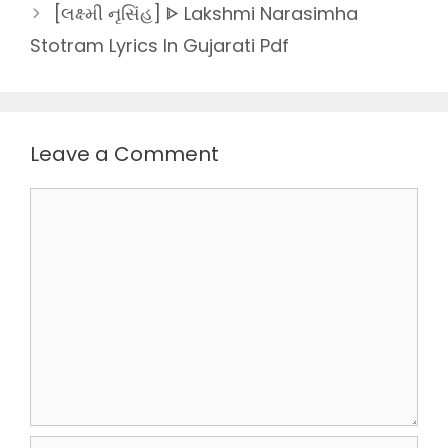
[લક્ષ્મી નૃસિંહ] ᐈ Lakshmi Narasimha
Stotram Lyrics In Gujarati Pdf
Leave a Comment
Comment