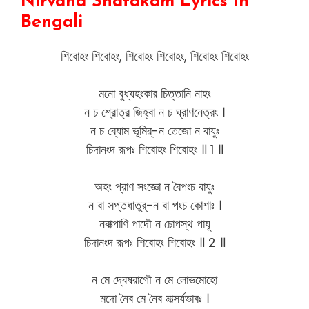
Nirvana Shatakam Lyrics In
Bengali
শিবোহং শিবোহং, শিবোহং শিবোহং, শিবোহং শিবোহং
মনো বুধ্যহংকার চিত্তানি নাহং
ন চ শ্রোত্র জিহ্বা ন চ ঘ্রাণনেত্রং ।
ন চ ব্যোম ভূমির্-ন তেজো ন বাযুঃ
চিদানংদ রূপঃ শিবোহং শিবোহং ॥ 1 ॥
অহং প্রাণ সংজ্ঞো ন বৈপংচ বাযুঃ
ন বা সপ্তধাতুর্-ন বা পংচ কোশাঃ ।
নবাক্পাণি পাদৌ ন চোপস্থ পাযূ
চিদানংদ রূপঃ শিবোহং শিবোহং ॥ 2 ॥
ন মে দ্বেষরাগৌ ন মে লোভমোহো
মদো নৈব মে নৈব মাত্সর্যভাবঃ ।