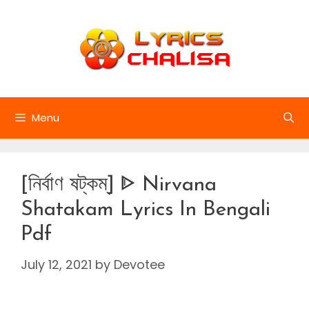
Skip
to
content
Menu
[নির্বাণ ষট্কম্] ᐈ Nirvana
Shatakam Lyrics In Bengali
Pdf
July 12, 2021
by
Devotee