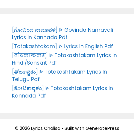
[ಗೋವಿಂದ ನಾಮಾವಳಿ] ᐈ Govinda Namavali
Lyrics In Kannada Pdf
[Totakashtakam] ᐈ Lyrics In English Pdf
[तोटकाष्टकम्] ᐈ Totakashtakam Lyrics In
Hindi/Sanskrit Pdf
[తోటకాష్టకం] ᐈ Totakashtakam Lyrics In
Telugu Pdf
[ತೋಟಕಾಷ್ಟಕಂ] ᐈ Totakashtakam Lyrics In
Kannada Pdf
© 2026 Lyrics Chalisa
• Built with
GeneratePress