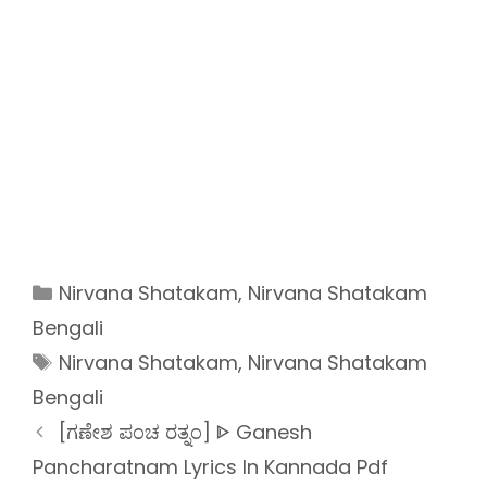
Categories
Nirvana Shatakam
,
Nirvana Shatakam
Bengali
Tags
Nirvana Shatakam
,
Nirvana Shatakam
Bengali
[ಗಣೇಶ ಪಂಚ ರತ್ನಂ] ᐈ Ganesh
Pancharatnam Lyrics In Kannada Pdf