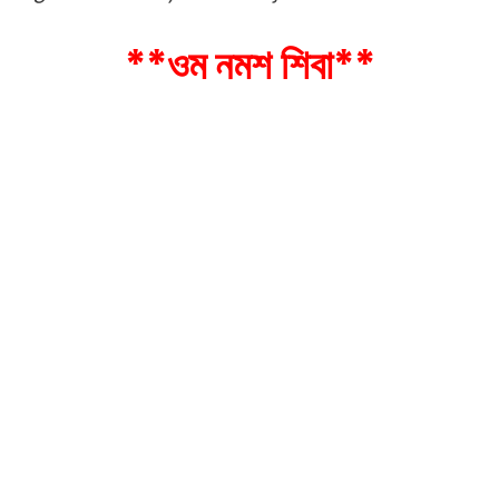
**ওম নমশ শিবা**