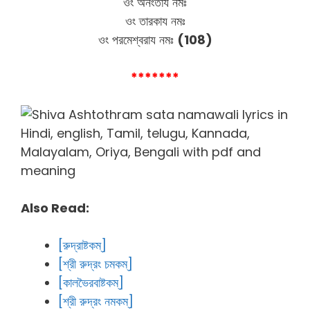
ওং অনংতায নমঃ
ওং তারকায নমঃ
ওং পরমেশ্বরায নমঃ
(108)
*******
Also Read:
[রুদ্রাষ্টকম্]
[শ্রী রুদ্রং চমকম্]
[কালভৈরবাষ্টকম্]
[শ্রী রুদ্রং নমকম্]