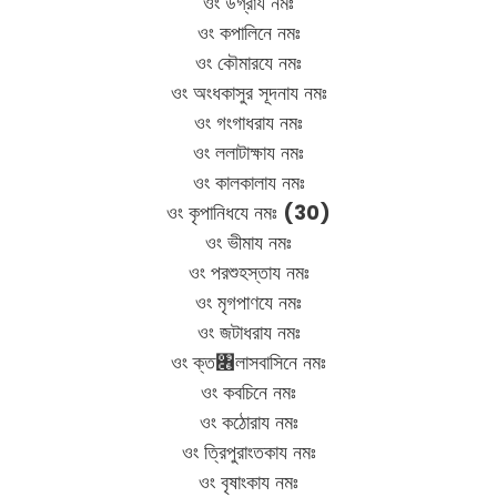
ওং উগ্রায নমঃ
ওং কপালিনে নমঃ
ওং কৌমারযে নমঃ
ওং অংধকাসুর সূদনায নমঃ
ওং গংগাধরায নমঃ
ওং ললাটাক্ষায নমঃ
ওং কালকালায নমঃ
ওং কৃপানিধযে নমঃ
(30)
ওং ভীমায নমঃ
ওং পরশুহস্তায নমঃ
ওং মৃগপাণযে নমঃ
ওং জটাধরায নমঃ
ওং ক্ত৆লাসবাসিনে নমঃ
ওং কবচিনে নমঃ
ওং কঠোরায নমঃ
ওং ত্রিপুরাংতকায নমঃ
ওং বৃষাংকায নমঃ