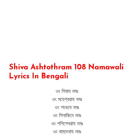
Shiva Ashtothram 108 Namawali
Lyrics In Bengali
ওং শিবায নমঃ
ওং মহেশ্বরায নমঃ
ওং শংভবে নমঃ
ওং পিনাকিনে নমঃ
ওং শশিশেখরায নমঃ
ওং বামদেবায নমঃ