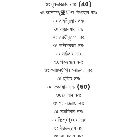
ওং বৃষভারূঢায নমঃ
(40)
ওং ভস্মোদ্ধূ঳িত বিগ্রহায নমঃ
ওং সামপ্রিযায নমঃ
ওং স্বরমযায নমঃ
ওং ত্রযীমূর্তযে নমঃ
ওং অনীশ্বরায নমঃ
ওং সর্বজ্ঞায নমঃ
ওং পরমাত্মনে নমঃ
ওং সোমসূর্যাগ্নি লোচনায নমঃ
ওং হবিষে নমঃ
ওং যজ্ঞমযায নমঃ
(50)
ওং সোমায নমঃ
ওং পংচবক্ত্রায নমঃ
ওং সদাশিবায নমঃ
ওং বিশ্বেশ্বরায নমঃ
ওং বীরভদ্রায নমঃ
ওং গণনাথায নমঃ