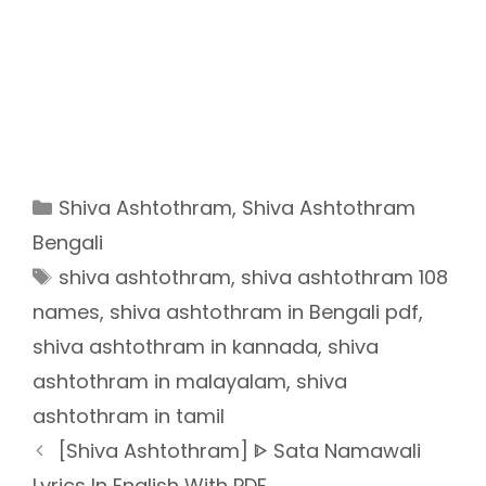
Categories
Shiva Ashtothram
,
Shiva Ashtothram
Bengali
Tags
shiva ashtothram
,
shiva ashtothram 108
names
,
shiva ashtothram in Bengali pdf
,
shiva ashtothram in kannada
,
shiva
ashtothram in malayalam
,
shiva
ashtothram in tamil
[Shiva Ashtothram] ᐈ Sata Namawali
Lyrics In English With PDF