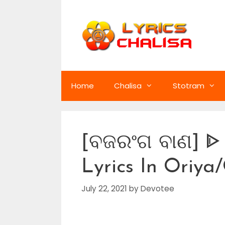
Skip
to
content
Home
Chalisa
Stotram
[ବଜରଂଗ ବାଣ] ᐈ
Lyrics In Oriya
July 22, 2021
by
Devotee