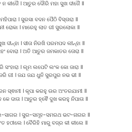
 ନ କୀଜୈ । ଆତୁର ଦୌରି ମହା ସୁଖ ଦୀଜୈ ॥
 ମହିପାରା । ସୁରସା ବଦନ ପୈଠି ବିସ୍ତାରା ॥
ୀ ରୋକା । ମାରେହୁ ଲାତ ଗୀ ସୁରଲୋକା ॥
ଖ ଦୀନ୍ହା । ସୀତା ନିରଖି ପରମପଦ ଲୀନ୍ହା ॥
 ମହଂ ବୋରା । ଅତି ଆତୁର ଜମକାତର ତୋରା ॥
ି ସଂହାରା । ଲୂମ ଲପେଟି ଲଂକ କୋ ଜାରା ॥
ରି ଗୀ । ଜଯ ଜଯ ଧୁନି ସୁରପୁର ନଭ ଭୀ ॥
ରନ ସ୍ଵାମୀ । କୃପା କରହୁ ଉର ଅଂତରଯାମୀ ॥
େ ଦାତା । ଆତୁର ହ୍ଵୈ ଦୁଖ କରହୁ ନିପାତା ॥
ବଲ-ସାଗର । ସୁର-ସମୂହ-ସମରଥ ଭଟ-ନାଗର ॥
ମଂତ ହଠୀଲେ । ବୈରିହି ମାରୁ ବଜ୍ର କୀ କୀଲେ ॥