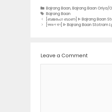
Categories
Bajrang Baan
,
Bajrang Baan Oriya/
Tags
Bajrang Baan
[ബജരംഗ ബാണ] ᐈ Bajrang Baan Stot
[বজরংগ বাণ] ᐈ Bajrang Baan Stotram Ly
Leave a Comment
Comment