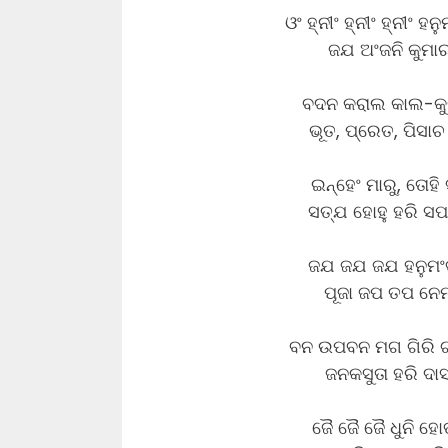
ଓଂ ହ୍ନୀଂ ହ୍ନୀଂ ହ୍ନୀଂ ହନ
ଜଯ ଅଂଜନି କୁମାର
ବଦନ କରାଲ କାଲ-କୁ
ଭୂତ, ପ୍ରେତ, ପିସା
ଇନ୍ହେଂ ମାରୁ, ତୋହି
ସତ୍ଯ ହୋହୁ ହରି ସପ
ଜଯ ଜଯ ଜଯ ହନୁମଂତ
ପୂଜା ଜପ ତପ ନେମ 
ବନ ଉପବନ ମଗ ଗିରି ଗୃ
ଜନକସୁତା ହରି ଦା
ଜୈ ଜୈ ଜୈ ଧୁନି ହୋ