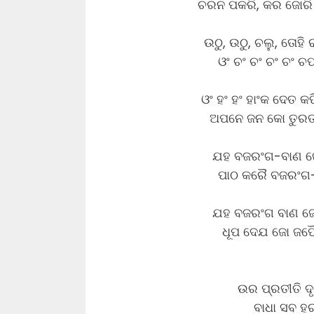
ଚରନ ପକରି, କର ଜୋରି 
ଉଠୁ, ଉଠୁ, ଚଲୁ, ତୋହି
ଓଂ ଚଂ ଚଂ ଚଂ ଚଂ ଚପ
ଓଂ ହଂ ହଂ ହାଂକ ଦେତ 
ଅପନେ ଜନ କୋ ତୁରତ
ଯହ ବଜରଂଗ-ବାଣ ଜେହ
ପାଠ କରୈ ବଜରଂଗ-ବ
ଯହ ବଜରଂଗ ବାଣ ଜୋ 
ଧୂପ ଦେଯ ଜୋ ଜପୈ
ଉର ପ୍ରତୀତି ଦୃ
ବାଧା ସବ ହ