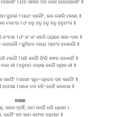
ମନାଵୌଂ । ଯହି ଔସର ଅବ କେହି ଗୋହରାଵୌଂ ॥
 ରାମ ଦୁହାଈ । ପାଯଂ ପରୌଂ, କର ଜୋରି ମନାଈ ॥
ଲ ଚଲଂତା । ଓଂ ହନୁ ହନୁ ହନୁ ହନୁ ହନୁମଂତା ॥
କପି ଚଂଚଲ । ଓଂ ସଂ ସଂ ସହମି ପରାନେ ଖଲ-ଦଲ ॥
 ଉବାରୌ । ସୁମିରତ ହୋଯ ଆନଂଦ ହମାରୌ ॥
ି ମାରୈ । ତାହି କହୌ ଫିରି କଵନ ଉବାରୈ ॥
ାଣ କୀ । ହନୁମତ ରକ୍ଷା କରୈ ପ୍ରାନ କୀ ॥
ଜାପୈଂ । ତାସୋଂ ଭୂତ-ପ୍ରେତ ସବ କାପୈଂ ॥
 ହମେସା । ତାକେ ତନ ନହିଂ ରହୈ କଲେସା ॥
ଦୋହା
ଢ଼, ସରନ ହ୍ଵୈ, ପାଠ କରୈ ଧରି ଧ୍ଯାନ ।
ର, କରୈଂ ସବ କାମ ସଫଲ ହନୁମାନ ॥