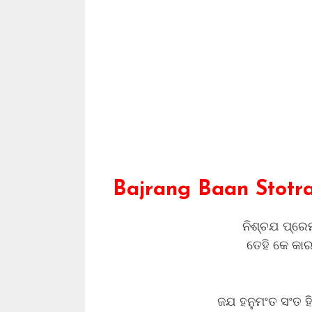
Bajrang Baan Stotra
ନିଶ୍ଚଯ ପ୍ରେ
ତେହି କେ କାର
ଜଯ ହନୁମଂତ ସଂତ ହି