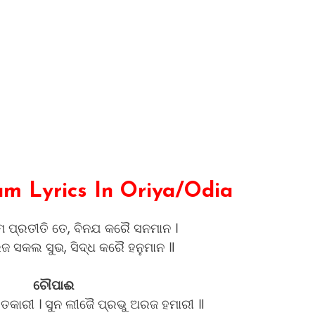
m Lyrics In Oriya/Odia
ମ ପ୍ରତୀତି ତେ, ବିନଯ କରୈ ସନମାନ ।
ଜ ସକଲ ସୁଭ, ସିଦ୍ଧ କରୈ ହନୁମାନ ॥
ଚୌପାଈ
ତକାରୀ । ସୁନ ଲୀଜୈ ପ୍ରଭୁ ଅରଜ ହମାରୀ ॥