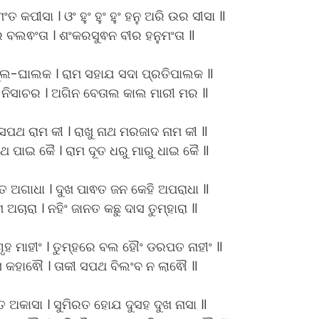
ୁମଂତ କପୀସା । ଓଂ ହୁଂ ହୁଂ ହୁଂ ହନୁ ଅରି ଉର ସୀସା ॥
 ବଲଵଂତା । ଶଂକରସୁଵନ ବୀର ହନୁମଂତା ॥
ଲ-ଘାଲକ । ରାମ ସହାଯ ସଦା ପ୍ରତିପାଲକ ॥
ଚ ନିସାଚର । ଅଗିନ ବେତାଲ କାଲ ମାରୀ ମର ॥
 ସପଥ ରାମ କୀ । ରାଖୁ ନାଥ ମରଜାଦ ନାମ କୀ ॥
ଥ ପାଇ କୈ । ରାମ ଦୂତ ଧରୁ ମାରୁ ଧାଇ କୈ ॥
 ଅଗାଧା । ଦୁଖ ପାଵତ ଜନ କେହି ଅପରାଧା ॥
ଅଚାରା । ନହିଂ ଜାନତ କଛୁ ଦାସ ତୁମ୍ହାରା ॥
ହ ମାହୀଂ । ତୁମ୍ହରେ ବଲ ହୌଂ ଡରପତ ନାହୀଂ ॥
ସ କହାଵୌ । ତାକୀ ସପଥ ବିଲଂବ ନ ଲାଵୌ ॥
ତ ଅକାସା । ସୁମିରତ ହୋଯ ଦୁସହ ଦୁଖ ନାସା ॥