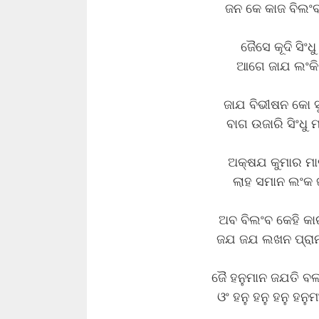
ଜନ କେ କାଜ ବିଲଂବ
ଜୈସେ କୂଦି ସିଂଧୁ
ଆଗେ ଜାଯ ଲଂକିନ
ଜାଯ ବିଭୀଷନ କୋ ସୁ
ବାଗ ଉଜାରି ସିଂଧୁ
ଅକ୍ଷଯ କୁମାର ମାର
ଲାହ ସମାନ ଲଂକ ଜ
ଅବ ବିଲଂବ କେହି କା
ଜଯ ଜଯ ଲଖନ ପ୍ରାନ କ
ଜୈ ହନୁମାନ ଜଯତି 
ଓଂ ହନୁ ହନୁ ହନୁ ହନୁ