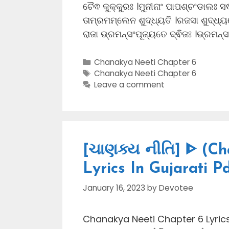
ଚୈଵ କୁକ୍କୁରଃ ।ମୁନୀନାଂ ପାପଶ୍ଚଂଡାଲଃ ସର
ତାମ୍ରମମ୍ଲେନ ଶୁଦ୍ଧ୍ୟତି ।ରଜସା ଶୁଦ୍ଧ୍
ରାଜା ଭ୍ରମନ୍ସଂପୂଜ୍ୟତେ ଦ୍ଵିଜଃ ।ଭ୍ରମନ୍
Categories
Chanakya Neeti Chapter 6
Tags
Chanakya Neeti Chapter 6
Leave a comment
[ચાણક્ય નીતિ] ᐈ (C
Lyrics In Gujarati P
January 16, 2023
by
Devotee
Chanakya Neeti Chapter 6 Lyrics In G