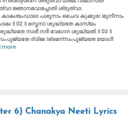
cs In Malayalam ശ്രുത്വാ ധര്മം വിജാനാതി
രുത്വാ ജ്ഞാനമവാപ്നോതി ശ്രുത്വാ
ിണഃ കാകശ്ചംഡാലഃ പശൂനാം ചൈവ കുക്കുരഃ ।മുനീനാം
ഃ ॥ 02 ॥ ഭസ്മനാ ശുദ്ധ്യതേ കാസ്യം
ുദ്ധ്യതേ നാരീ നദീ വേഗേന ശുദ്ധ്യതി ॥ 03 ॥
സംപൂജ്യതേ ദ്വിജഃ ।ഭ്രമന്സംപൂജ്യതേ യോഗീ
 more
pter 6) Chanakya Neeti Lyrics