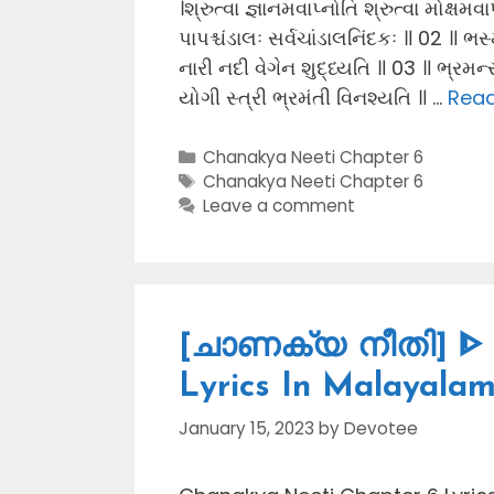
।શ્રુત્વા જ્ઞાનમવાપ્નોતિ શ્રુત્વા મોક્ષમવાપ
પાપશ્ચંડાલઃ સર્વચાંડાલનિંદકઃ ॥ 02 ॥ ભસ્
નારી નદી વેગેન શુદ્ધ્યતિ ॥ 03 ॥ ભ્રમન્
યોગી સ્ત્રી ભ્રમંતી વિનશ્યતિ ॥ …
Rea
Categories
Chanakya Neeti Chapter 6
Tags
Chanakya Neeti Chapter 6
Leave a comment
[ചാണക്യ നീതി] ᐈ (
Lyrics In Malayala
January 15, 2023
by
Devotee