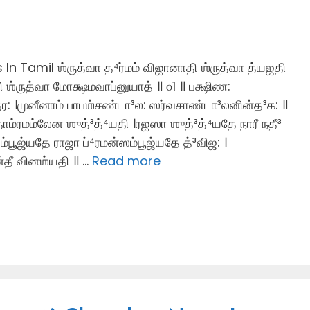
n Tamil ஶ்ருத்வா த⁴ர்மம் விஜானாதி ஶ்ருத்வா த்யஜதி
 ஶ்ருத்வா மோக்ஷமவாப்னுயாத் ॥ ௦1 ॥ பக்ஷிண:
: ।முனீனாம் பாபஶ்சண்டா³ல: ஸர்வசாண்டா³லனின்த³க: ॥
ாம்ரமம்லேன ஶுத்³த்⁴யதி ।ரஜஸா ஶுத்³த்⁴யதே நாரீ நதீ³
்பூஜ்யதே ராஜா ப்⁴ரமன்ஸம்பூஜ்யதே த்³விஜ: ।
ன்தீ வினஶ்யதி ॥ …
Read more