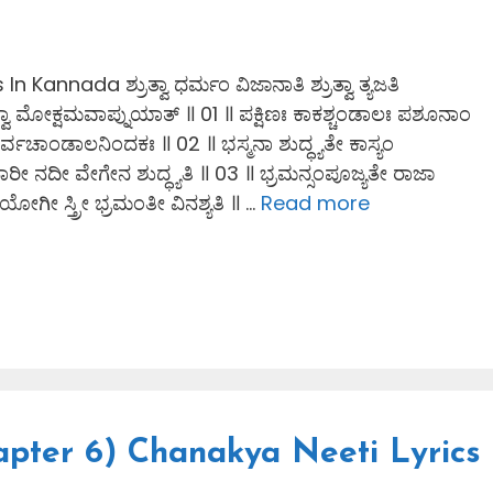
annada ಶ್ರುತ್ವಾ ಧರ್ಮಂ ವಿಜಾನಾತಿ ಶ್ರುತ್ವಾ ತ್ಯಜತಿ
ರುತ್ವಾ ಮೋಕ್ಷಮವಾಪ್ನುಯಾತ್ ॥ 01 ॥ ಪಕ್ಷಿಣಃ ಕಾಕಶ್ಚಂಡಾಲಃ ಪಶೂನಾಂ
ರ್ವಚಾಂಡಾಲನಿಂದಕಃ ॥ 02 ॥ ಭಸ್ಮನಾ ಶುದ್ಧ್ಯತೇ ಕಾಸ್ಯಂ
 ನಾರೀ ನದೀ ವೇಗೇನ ಶುದ್ಧ್ಯತಿ ॥ 03 ॥ ಭ್ರಮನ್ಸಂಪೂಜ್ಯತೇ ರಾಜಾ
 ಯೋಗೀ ಸ್ತ್ರೀ ಭ್ರಮಂತೀ ವಿನಶ್ಯತಿ ॥ …
Read more
apter 6) Chanakya Neeti Lyrics