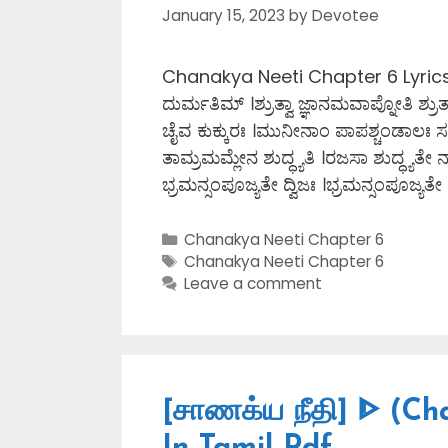
January 15, 2023
by
Devotee
Chanakya Neeti Chapter 6 Lyrics In K
ದುರ್ಮತಿಮ್ ।ಶ್ರುತ್ವಾ ಜ್ಞಾನಮವಾಪ್ನೋತಿ ಶ್
ಚೈವ ಕುಕ್ಕುರಃ ।ಮುನೀನಾಂ ಪಾಪಶ್ಚಂಡಾಲಃ ಸ
ತಾಮ್ರಮಮ್ಲೇನ ಶುದ್ಧ್ಯತಿ ।ರಜಸಾ ಶುದ್ಧ್ಯತೇ
ಭ್ರಮನ್ಸಂಪೂಜ್ಯತೇ ದ್ವಿಜಃ ।ಭ್ರಮನ್ಸಂಪೂಜ್ಯತೇ
Categories
Chanakya Neeti Chapter 6
Tags
Chanakya Neeti Chapter 6
Leave a comment
[சாணக்ய நீதி] ᐈ (Ch