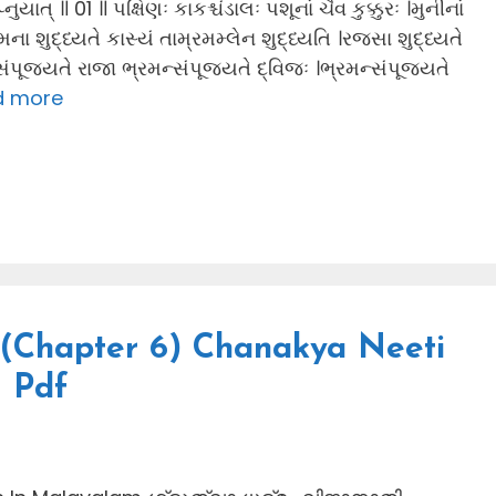
્નુયાત્ ॥ 01 ॥ પક્ષિણઃ કાકશ્ચંડાલઃ પશૂનાં ચૈવ કુક્કુરઃ ।મુનીનાં
મના શુદ્ધ્યતે કાસ્યં તામ્રમમ્લેન શુદ્ધ્યતિ ।રજસા શુદ્ધ્યતે
સંપૂજ્યતે રાજા ભ્રમન્સંપૂજ્યતે દ્વિજઃ ।ભ્રમન્સંપૂજ્યતે
d more
Chapter 6) Chanakya Neeti
m Pdf