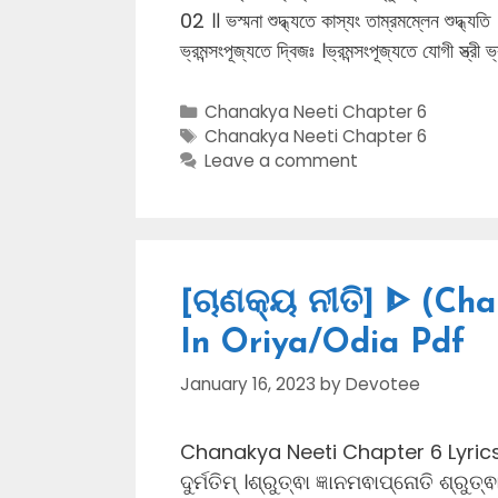
02 ॥ ভস্মনা শুদ্ধ্যতে কাস্যং তাম্রমম্লেন শুদ্ধ্যতি
ভ্রমন্সংপূজ্যতে দ্বিজঃ ।ভ্রমন্সংপূজ্যতে যোগী স্ত্র
Categories
Chanakya Neeti Chapter 6
Tags
Chanakya Neeti Chapter 6
Leave a comment
[ଚାଣକ୍ୟ ନୀତି] ᐈ (Ch
In Oriya/Odia Pdf
January 16, 2023
by
Devotee
Chanakya Neeti Chapter 6 Lyrics In 
ଦୁର୍ମତିମ୍ ।ଶ୍ରୁତ୍ଵା ଜ୍ଞାନମଵାପ୍ନୋତି ଶ୍ର