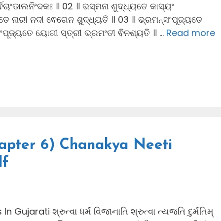
୍ଵଚାଂଡାଲନିଂଦକଃ ॥ 02 ॥ ଭସ୍ମନା ଶୁଦ୍ଧ୍ୟତେ କାସ୍ୟଂ
ୟତେ ନାରୀ ନଦୀ ଵେଗେନ ଶୁଦ୍ଧ୍ୟତି ॥ 03 ॥ ଭ୍ରମନ୍ସଂପୂଜ୍ୟତେ
ସଂପୂଜ୍ୟତେ ୟୋଗୀ ସ୍ତ୍ରୀ ଭ୍ରମଂତୀ ଵିନଶ୍ୟତି ॥ …
Read more
hapter 6) Chanakya Neeti
df
ujarati શ્રુત્વા ધર્મં વિજાનાતિ શ્રુત્વા ત્યજતિ દુર્મતિમ્