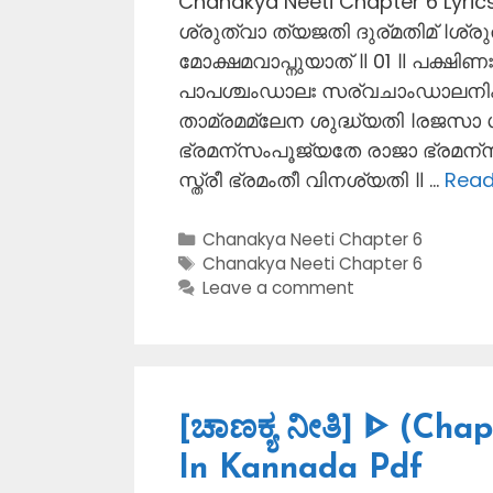
Chanakya Neeti Chapter 6 Lyri
ശ്രുത്വാ ത്യജതി ദുര്മതിമ് ।ശ്
മോക്ഷമവാപ്നുയാത് ॥ 01 ॥ പക്ഷ
പാപശ്ചംഡാലഃ സര്വചാംഡാലനിംദക
താമ്രമമ്ലേന ശുദ്ധ്യതി ।രജസാ ശ
ഭ്രമന്സംപൂജ്യതേ രാജാ ഭ്രമന്
സ്ത്രീ ഭ്രമംതീ വിനശ്യതി ॥ …
Read
Categories
Chanakya Neeti Chapter 6
Tags
Chanakya Neeti Chapter 6
Leave a comment
[ಚಾಣಕ್ಯ ನೀತಿ] ᐈ (Cha
In Kannada Pdf