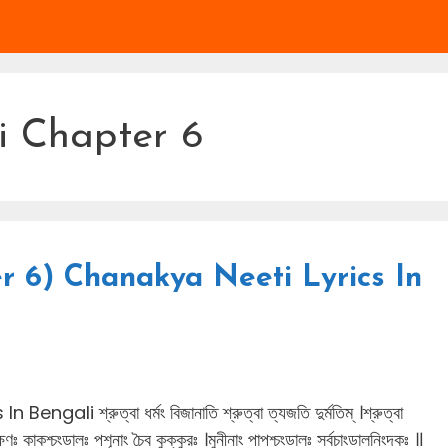
 Chapter 6
ter 6) Chanakya Neeti Lyrics In
 শ্রুত্বা ধর্মং বিজানাতি শ্রুত্বা ত্যজতি দুর্মতিম্ ।শ্রুত্বা
ষিণঃ কাকশ্চংডালঃ পশূনাং চৈব কুক্কুরঃ ।মুনীনাং পাপশ্চংডালঃ সর্বচাংডালনিংদকঃ ॥