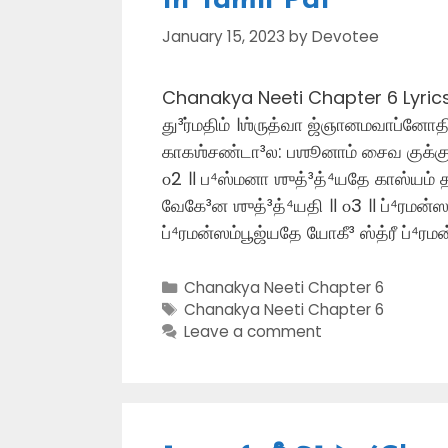
In Tamil Pdf
January 15, 2023
by
Devotee
Chanakya Neeti Chapter 6 Lyrics I
து³ர்மதிம் ।ஶ்ருத்வா ஜ்ஞானமவாப்னோதி
காகஶ்சண்டா³ல: பஶூனாம் சைவ குக்குர
௦2 ॥ ப⁴ஸ்மனா ஶுத்³த்⁴யதே காஸ்யம் த
வேகே³ன ஶுத்³த்⁴யதி ॥ ௦3 ॥ ப்⁴ரமன்ஸம
ப்⁴ரமன்ஸம்பூஜ்யதே யோகீ³ ஸ்த்ரீ ப்⁴ரம
Categories
Chanakya Neeti Chapter 6
Tags
Chanakya Neeti Chapter 6
Leave a comment