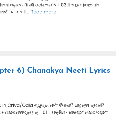
 ।রজসা শুদ্ধ্যতে নারী নদী বেগেন শুদ্ধ্যতি ॥ 03 ॥ ভ্রমন্সংপূজ্যতে রাজা
ী ভ্রমংতী বিনশ্যতি ॥ …
Read more
apter 6) Chanakya Neeti Lyrics
Oriya/Odia ଶ୍ରୁତ୍ଵା ଧର୍ମଂ ଵିଜାନାତି ଶ୍ରୁତ୍ଵା ତ୍ୟଜତି
ୁତ୍ଵା ମୋକ୍ଷମଵାପ୍ନୁୟାତ୍ ॥ 01 ॥ ପକ୍ଷିଣଃ କାକଶ୍ଚଂଡାଲଃ ପଶୂନାଂ