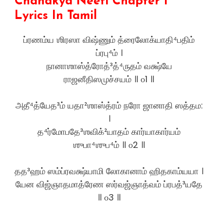
Chanakya Neeti Chapter 1
Lyrics In Tamil
ப்ரணம்ய ஶிரஸா விஷ்ணும் த்ரைலோக்யாதி⁴பதிம்
ப்ரபு⁴ம் ।
நானாஶாஸ்த்ரோத்³த்⁴ருதம் வக்ஷ்யே
ராஜனீதிஸமுச்சயம் ॥ ௦1 ॥
அதீ⁴த்யேத³ம் யதா²ஶாஸ்த்ரம் நரோ ஜானாதி ஸத்தம:
।
த⁴ர்மோபதே³ஶவிக்²யாதம் கார்யாகார்யம்
ஶுபா⁴ஶுப⁴ம் ॥ ௦2 ॥
தத³ஹம் ஸம்ப்ரவக்ஷ்யாமி லோகானாம் ஹிதகாம்யயா ।
யேன விஜ்ஞாதமாத்ரேண ஸர்வஜ்ஞாத்வம் ப்ரபத்³யதே
॥ ௦3 ॥