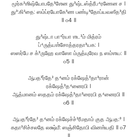
மூர்க²ஶிஷ்யோபதே³ஶேன து³ஷ்டஸ்த்ரீப⁴ரணேன ச ।
து³:கி²தை: ஸம்ப்ரயோகே³ண பண்டி³தோப்யவஸீத³தி
॥ ௦4 ॥
து³ஷ்டா பா⁴ர்யா ஶட²ம் மித்ரம்
ப்⁴ருத்யஶ்சோத்தரதா³யக: ।
ஸஸர்பே ச க்³ருஹே வாஸோ ம்ருத்யுரேவ ந ஸம்ஶய: ॥
௦5 ॥
ஆபத³ர்தே² த⁴னம் ரக்ஷேத்³தா³ரான்
ரக்ஷேத்³த⁴னைரபி ।
ஆத்மானம் ஸததம் ரக்ஷேத்³தா³ரைரபி த⁴னைரபி ॥
௦6 ॥
ஆபத³ர்தே² த⁴னம் ரக்ஷேச்ச்²ரீமதாம் குத ஆபத:³ ।
கதா³சிச்சலதே லக்ஷ்மீ: ஸஞ்சிதோபி வினஶ்யதி ॥ ௦7
॥