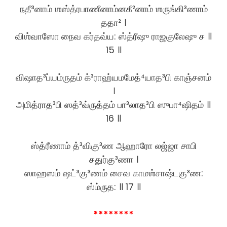
நதீ³னாம் ஶஸ்த்ரபாணீனாம்னகீ²னாம் ஶ‍ருங்கி³ணாம்
ததா² ।
விஶ்வாஸோ நைவ கர்தவ்ய: ஸ்த்ரீஷு ராஜகுலேஷு ச ॥
15 ॥
விஷாத³ப்யம்ருதம் க்³ராஹ்யமமேத்⁴யாத³பி காஞ்சனம்
।
அமித்ராத³பி ஸத்³வ்ருத்தம் பா³லாத³பி ஸுபா⁴ஷிதம் ॥
16 ॥
ஸ்த்ரீணாம் த்³விகு³ண ஆஹாரோ லஜ்ஜா சாபி
சதுர்கு³ணா ।
ஸாஹஸம் ஷட்³கு³ணம் சைவ காமஶ்சாஷ்டகு³ண:
ஸ்ம்ருத: ॥ 17 ॥
********