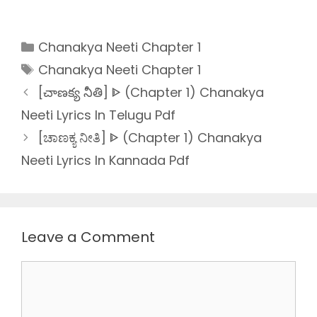
Categories
Chanakya Neeti Chapter 1
Tags
Chanakya Neeti Chapter 1
[చాణక్య నీతి] ᐈ (Chapter 1) Chanakya
Neeti Lyrics In Telugu Pdf
[ಚಾಣಕ್ಯ ನೀತಿ] ᐈ (Chapter 1) Chanakya
Neeti Lyrics In Kannada Pdf
Leave a Comment
Comment