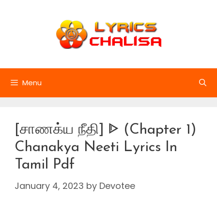
Skip
to
content
Menu
[சாணக்ய நீதி] ᐈ (Chapter 1)
Chanakya Neeti Lyrics In
Tamil Pdf
January 4, 2023
by
Devotee