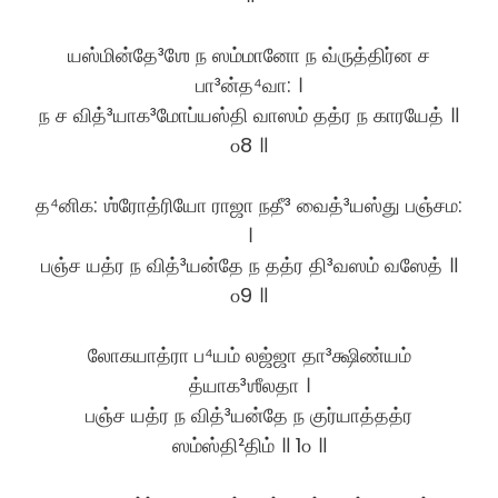
யஸ்மின்தே³ஶே ந ஸம்மானோ ந வ்ருத்திர்ன ச
பா³ன்த⁴வா: ।
ந ச வித்³யாக³மோப்யஸ்தி வாஸம் தத்ர ந காரயேத் ॥
௦8 ॥
த⁴னிக: ஶ்ரோத்ரியோ ராஜா நதீ³ வைத்³யஸ்து பஞ்சம:
।
பஞ்ச யத்ர ந வித்³யன்தே ந தத்ர தி³வஸம் வஸேத் ॥
௦9 ॥
லோகயாத்ரா ப⁴யம் லஜ்ஜா தா³க்ஷிண்யம்
த்யாக³ஶீலதா ।
பஞ்ச யத்ர ந வித்³யன்தே ந குர்யாத்தத்ர
ஸம்ஸ்தி²திம் ॥ 1௦ ॥