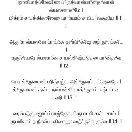
ஜானீயாத்ப்ரேஷணே ப்⁴ருத்யான்பா³ன்த⁴வான்
வ்யஸனாக³மே ।
மித்ரம் சாபத்திகாலேஷு பா⁴ர்யாம் ச விப⁴வக்ஷயே ॥ 11
॥
ஆதுரே வ்யஸனே ப்ராப்தே து³ர்பி⁴க்ஷே ஶத்ருஸங்கடே
।
ராஜத்³வாரே ஶ்மஶானே ச யஸ்திஷ்ட²தி ஸ பா³ன்த⁴வ:
॥ 12 ॥
யோ த்⁴ருவாணி பரித்யஜ்ய அத்⁴ருவம் பரிஷேவதே ।
த்⁴ருவாணி தஸ்ய நஶ்யன்தி சாத்⁴ருவம் நஷ்டமேவ
ஹி ॥ 13 ॥
வரயேத்குலஜாம் ப்ராஜ்ஞோ விரூபாமபி கன்யகாம் ।
ரூபஶீலாம் ந நீசஸ்ய விவாஹ: ஸத்³ருஶே குலே ॥ 14 ॥