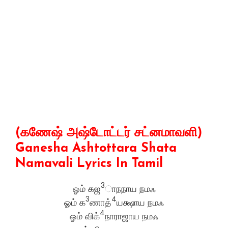
(கணேஷ் அஷ்டோட்டர் சட்னமாவளி)
Ganesha Ashtottara Shata
Namavali Lyrics In Tamil
3
ஓம் கஜ
ாநநாய நமஃ
3
4
ஓம் க
ணாத்
யக்ஷாய நமஃ
4
ஓம் விக்
நாராஜாய நமஃ