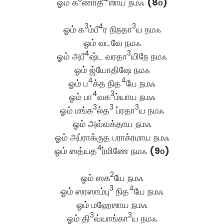
ஓம் க
ணாதீ
ஶாய நமஃ
(8௦)
3
4
3
ஓம் க
ம்பீ
ர நிநதா
ய நமஃ
ஓம் வடவே நமஃ
4
3
ஓம் அபீ
ஷ்ட வரதா
யிநே நமஃ
ஓம் ஜ்யோதிஷே நமஃ
4
4
ஓம் ப
க்த நித
யே நமஃ
4
3
ஓம் பா
வக
ம்யாய நமஃ
3
3
3
ஓம் மங்க
ல்த
ப்ரதா
ய நமஃ
ஓம் அவ்வக்தாய நமஃ
ஓம் அப்ராக்ருத பராக்ரமாய நமஃ
4
ஓம் ஸத்யத
ர்மிணே நமஃ
(9௦)
2
ஓம் ஸக
யே நமஃ
3
4
ஓம் ஸரஸாம்பு
நித
யே நமஃ
ஓம் மஹேஶாய நமஃ
3
3
ஓம் தி
வ்யாங்கா
ய நமஃ