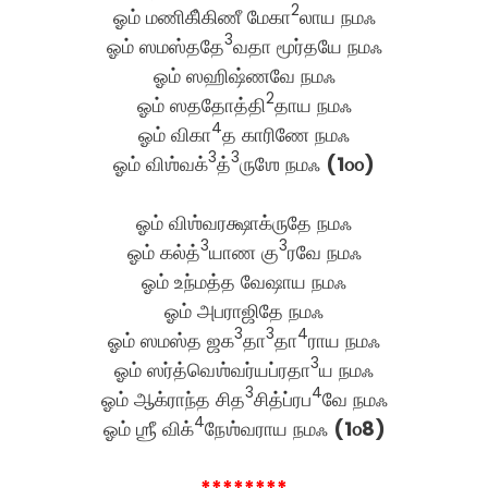
2
ஓம் மணிகிஂகிணீ மேகா
லாய நமஃ
3
ஓம் ஸமஸ்ததே
வதா மூர்தயே நமஃ
ஓம் ஸஹிஷ்ணவே நமஃ
2
ஓம் ஸததோத்தி
தாய நமஃ
4
ஓம் விகா
த காரிணே நமஃ
3
3
ஓம் விஶ்வக்
த்
ருஶே நமஃ
(1௦௦)
ஓம் விஶ்வரக்ஷாக்ருதே நமஃ
3
3
ஓம் கல்த்
யாண கு
ரவே நமஃ
ஓம் உந்மத்த வேஷாய நமஃ
ஓம் அபராஜிதே நமஃ
3
3
4
ஓம் ஸமஸ்த ஜக
தா
தா
ராய நமஃ
3
ஓம் ஸர்த்வெஶ்வர்யப்ரதா
ய நமஃ
3
4
ஓம் ஆக்ராந்த சித
சித்ப்ரப
வே நமஃ
4
ஓம் ஶ்ரீ விக்
நேஶ்வராய நமஃ
(1௦8)
********