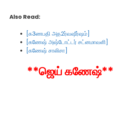
Also Read:
[க3ணபதி அத2ர்வஷீர்ஷம்]
[கணேஷ் அஷ்டோட்டர் சட்னமாவளி]
[கணேஷ் சாலிசா]
**ஜெய் கணேஷ்**