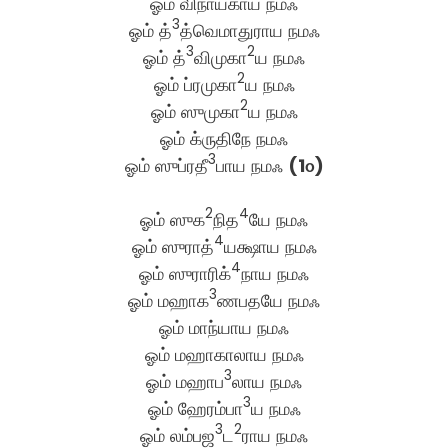
ஓம் விநாயகாய நமஃ
3
ஓம் த்
த்வெமாதுராய நமஃ
3
2
ஓம் த்
விமுகா
ய நமஃ
2
ஓம் ப்ரமுகா
ய நமஃ
2
ஓம் ஸுமுகா
ய நமஃ
ஓம் க்ருதிநே நமஃ
3
ஓம் ஸுப்ரதீ
பாய நமஃ
(1௦)
2
4
ஓம் ஸுக
நித
யே நமஃ
4
ஓம் ஸுராத்
யக்ஷாய நமஃ
4
ஓம் ஸுராரிக்
நாய நமஃ
3
ஓம் மஹாக
ணபதயே நமஃ
ஓம் மாந்யாய நமஃ
ஓம் மஹாகாலாய நமஃ
3
ஓம் மஹாப
லாய நமஃ
3
ஓம் ஹேரம்பா
ய நமஃ
3
2
ஓம் லம்பஜ
ட
ராய நமஃ