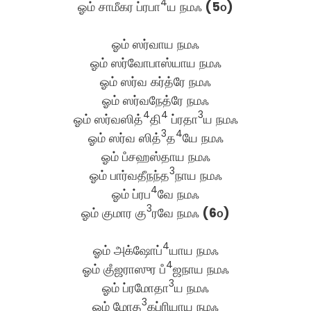
4
ஓம் சாமீகர ப்ரபா
ய நமஃ
(5௦)
ஓம் ஸர்வாய நமஃ
ஓம் ஸர்வோபாஸ்யாய நமஃ
ஓம் ஸர்வ கர்த்ரே நமஃ
ஓம் ஸர்வநேத்ரே நமஃ
4
4
3
ஓம் ஸர்வஸித்
தி
ப்ரதா
ய நமஃ
3
4
ஓம் ஸர்வ ஸித்
த
யே நமஃ
ஓம் பஂசஹஸ்தாய நமஃ
3
ஓம் பார்வதீநந்த
நாய நமஃ
4
ஓம் ப்ரப
வே நமஃ
3
ஓம் குமார கு
ரவே நமஃ
(6௦)
4
ஓம் அக்ஷோப்
யாய நமஃ
4
ஓம் குஂஜராஸுர பஂ
ஜநாய நமஃ
3
ஓம் ப்ரமோதா
ய நமஃ
3
ஓம் மோத
கப்ரியாய நமஃ