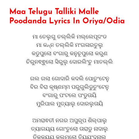
Maa Telugu Talliki Malle
Poodanda Lyrics In Oriya/Odia
ମା ତେଲୁଗୁ ତଲ୍ଲିକି ମଲ୍ଲେପୂଦଂଡ
ମା କନ୍ନ ତଲ୍ଲିକି ମଂଗଳାରତୁଲୁ
କଡୁପୁଲୋ ବଂଗାରୁ କନୁଚୂପୁଲୋ କରୁଣ
ଚିରୁନଵ୍ଵୁଲୋ ସିରୁଲୁ ଦୋରଲିଂଚୁ ମାତଲ୍ଲି
ଗଲ ଗଲା ଗୋଦାରି କଦଲି ପୋତୁଂଟେନୁ
ବିର ବିରା କୃଷ୍ଣମ୍ମ ପରୁଗୁଲିଡୁତୁଂଟେନୁ
ବଂଗାରୁ ପଂଟଲେ ପଂଡୁତାୟି
ମୁରିପାଲ ମୁତ୍ୟାଲୁ ଦୋରଲୁତାୟି
ଅମରାଵତୀ ନଗର ଅପୁରୂପ ଶିଲ୍ପାଲୁ
ତ୍ୟାଗୟ୍ୟ ଗୋଂତୁଲୋ ତାରାଡୁ ନାଦାଲୁ
ତିକ୍କୟ୍ୟ କଲମୁଲୋ ତିୟ୍ୟଂଦନାଲୁ