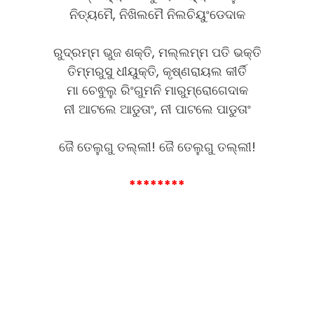
ନିତ୍ୟମୈ, ନିଖିଲମୈ ନିଲଚିୟୁଂଡେଦାକ
ରୁଦ୍ରମ୍ମ ଭୁଜ ଶକ୍ତି, ମଲ୍ଲମ୍ମ ପତି ଭକ୍ତି
ତିମ୍ମରୁସୁ ଧୀୟୁକ୍ତି, କୃଷ୍ଣରାୟଲ କୀର୍ତି
ମା ଚେଵୁଲୁ ରିଂଗୁମନି ମାରୁମ୍ରୋଗେଦାକ
ନୀ ଆଟଲେ ଆଡୁତାଂ, ନୀ ପାଟଲେ ପାଡୁତାଂ
ଜୈ ତେଲୁଗୁ ତଲ୍ଲୀ! ଜୈ ତେଲୁଗୁ ତଲ୍ଲୀ!
********