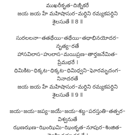
ముఖరీకృత-దిఙ్నికరే
జయ జయ హే మహిషాసుర-మర్దిని రమ్యకపర్దిని
శైలసుతే ॥ 8 ॥
సురలలనా-తతథేయి-తథేయి-తథాభినయోదర-
నృత్య-రతే
హాసవిలాస-హులాస-మయిప్రణ-తార్తజనేమిత-
ప్రేమభరే ।
ధిమికిట-ధిక్కట-ధిక్కట-ధిమిధ్వని-ఘోరమృదంగ-
నినాదరతే
జయ జయ హే మహిషాసుర-మర్దిని రమ్యకపర్దిని
శైలసుతే ॥ 9 ॥
జయ-జయ-జప్య-జయే-జయ-శబ్ద-పరస్తుతి-తత్పర-
విశ్వనుతే
ఝణఝణ-ఝింఝిమి-ఝింకృత-నూపుర-శింజిత-