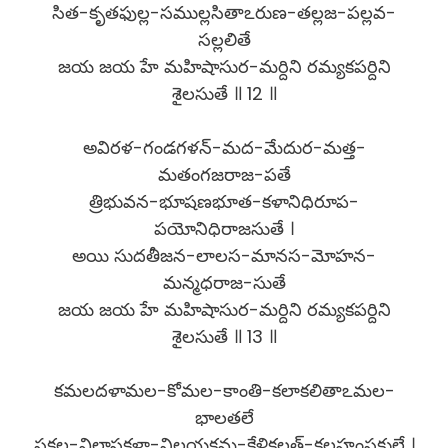
సిత-కృతఫుల్ల-సముల్లసితాఽరుణ-తల్లజ-పల్లవ-
సల్లలితే
జయ జయ హే మహిషాసుర-మర్దిని రమ్యకపర్దిని
శైలసుతే ॥ 12 ॥
అవిరళ-గండగళన్-మద-మేదుర-మత్త-
మతంగజరాజ-పతే
త్రిభువన-భూషణభూత-కళానిధిరూప-
పయోనిధిరాజసుతే ।
అయి సుదతీజన-లాలస-మానస-మోహన-
మన్మధరాజ-సుతే
జయ జయ హే మహిషాసుర-మర్దిని రమ్యకపర్దిని
శైలసుతే ॥ 13 ॥
కమలదళామల-కోమల-కాంతి-కలాకలితాఽమల-
భాలతలే
సకల-విలాసకళా-నిలయక్రమ-కేళికలత్-కలహంసకులే ।