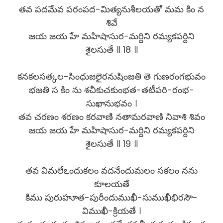
తవ పదమేవ పరంపద-మిత్యనుశీలయతో మమ కిం న
శివే
జయ జయ హే మహిషాసుర-మర్దిని రమ్యకపర్దిని
శైలసుతే ॥ 18 ॥
కనకలసత్కల-సింధుజలైరనుషింజతి తె గుణరంగభువం
భజతి స కిం ను శచీకుచకుంభత-తటీపరి-రంభ-
సుఖానుభవం ।
తవ చరణం శరణం కరవాణి నతామరవాణి నివాశి శివం
జయ జయ హే మహిషాసుర-మర్దిని రమ్యకపర్దిని
శైలసుతే ॥ 19 ॥
తవ విమలేఽందుకలం వదనేందుమలం సకలం నను
కూలయతే
కిము పురుహూత-పురీందుముఖీ-సుముఖీభిరసౌ-
విముఖీ-క్రియతే ।