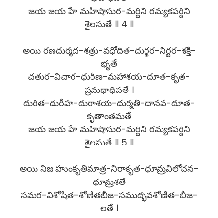
జయ జయ హే మహిషాసుర-మర్దిని రమ్యకపర్దిని
శైలసుతే ॥ 4 ॥
అయి రణదుర్మద-శత్రు-వధోదిత-దుర్ధర-నిర్జర-శక్తి-
భృతే
చతుర-విచార-ధురీణ-మహాశయ-దూత-కృత-
ప్రమథాధిపతే ।
దురిత-దురీహ-దురాశయ-దుర్మతి-దానవ-దూత-
కృతాంతమతే
జయ జయ హే మహిషాసుర-మర్దిని రమ్యకపర్దిని
శైలసుతే ॥ 5 ॥
అయి నిజ హుంకృతిమాత్ర-నిరాకృత-ధూమ్రవిలోచన-
ధూమ్రశతే
సమర-విశోషిత-శోణితబీజ-సముద్భవశోణిత-బీజ-
లతే ।