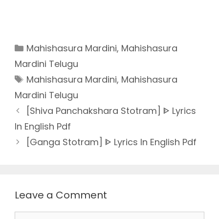
Categories
Mahishasura Mardini
,
Mahishasura
Mardini Telugu
Tags
Mahishasura Mardini
,
Mahishasura
Mardini Telugu
[Shiva Panchakshara Stotram] ᐈ Lyrics
In English Pdf
[Ganga Stotram] ᐈ Lyrics In English Pdf
Leave a Comment
Comment