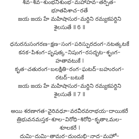
శివ-శివ-శుంభనిశుంభ-మహాహవ-తర్పిత-
భూతపిశాచ-రతే
జయ జయ హే మహిషాసుర-మర్దిని రమ్యకపర్దిని
శైలసుతే ॥ 6 ॥
ధనురనుసంగరణ-క్షణ-సంగ-పరిస్ఫురదంగ-నటత్కటకే
కనక-పిశంగ-పృషత్క-నిషంగ-రసద్భట-శృంగ-
హతావటుకే ।
కృత-చతురంగ-బలక్షితి-రంగ-ఘటద్-బహురంగ-
రటద్-బటుకే
జయ జయ హే మహిషాసుర-మర్దిని రమ్యకపర్దిని
శైలసుతే ॥ 7 ॥
అయి శరణాగత-వైరివధూ-వరవీరవరాభయ-దాయికరే
త్రిభువనమస్తక-శూల-విరోధి-శిరోధి-కృతాఽమల-
శూలకరే ।
దుమి-దుమి-తామర-దుందుభి-నాద-మహో-