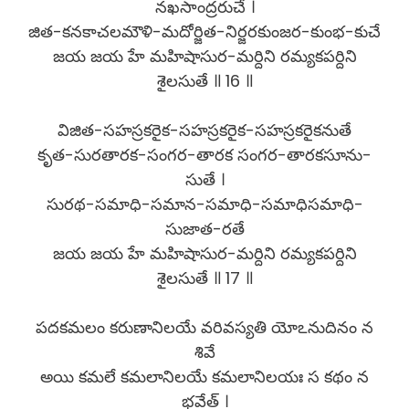
నఖసాంద్రరుచే ।
జిత-కనకాచలమౌళి-మదోర్జిత-నిర్జరకుంజర-కుంభ-కుచే
జయ జయ హే మహిషాసుర-మర్దిని రమ్యకపర్దిని
శైలసుతే ॥ 16 ॥
విజిత-సహస్రకరైక-సహస్రకరైక-సహస్రకరైకనుతే
కృత-సురతారక-సంగర-తారక సంగర-తారకసూను-
సుతే ।
సురథ-సమాధి-సమాన-సమాధి-సమాధిసమాధి-
సుజాత-రతే
జయ జయ హే మహిషాసుర-మర్దిని రమ్యకపర్దిని
శైలసుతే ॥ 17 ॥
పదకమలం కరుణానిలయే వరివస్యతి యోఽనుదినం న
శివే
అయి కమలే కమలానిలయే కమలానిలయః స కథం న
భవేత్ ।