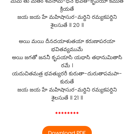
మమ తు మతం శివనామ-ధనే భవతీ-కృపయా కిముత
క్రియతే
జయ జయ హే మహిషాసుర-మర్దిని రమ్యకపర్దిని
శైలసుతే ॥ 20 ॥
అయి మయి దీనదయాళుతయా కరుణాపరయా
భవితవ్యముమే
అయి జగతో జననీ కృపయాసి యథాసి తథానుమితాసి
రమే ।
యదుచితమత్ర భవత్యురరీ కురుతా-దురుతాపమపా-
కురుతే
జయ జయ హే మహిషాసుర-మర్దిని రమ్యకపర్దిని
శైలసుతే ॥ 21 ॥
********
Download PDF