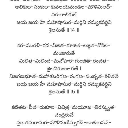
అలికుల-సంకుల-కువలయమండల-మౌళిమిలద్-
వకులాలికులే
జయ జయ హే మహిషాసుర-మర్దిని రమ్యకపర్దిని
శైలసుతే ॥ 14 ॥
కర-మురళీ-రవ-వీజిత-కూజిత-లజ్జిత-కోకిల-
మంజురుతే
మిలిత-మిలింద-మనోహర-గుంజిత-రంజిత-
శైలనికుంజ-గతే ।
నిజగణభూత-మహాశబరీగణ-రంగణ-సంభృత-కేళితతే
జయ జయ హే మహిషాసుర-మర్దిని రమ్యకపర్దిని
శైలసుతే ॥ 15 ॥
కటితట-పీత-దుకూల-విచిత్ర-మయూఖ-తిరస్కృత-
చంద్రరుచే
ప్రణతసురాసుర-మౌళిమణిస్ఫురద్-అంశులసన్-