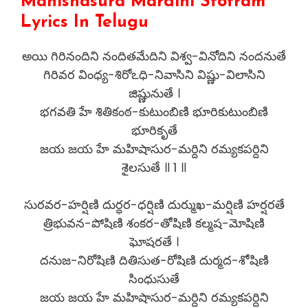
Mahishasura Mardini Stotram
Lyrics In Telugu
అయి గిరినందిని నందితమేదిని విశ్వ-వినోదిని నందనుతే
గిరివర వింధ్య-శిరోఽధి-నివాసిని విష్ణు-విలాసిని
జిష్ణునుతే ।
భగవతి హే శితికంఠ-కుటుంబిణి భూరికుటుంబిణి
భూరికృతే
జయ జయ హే మహిషాసుర-మర్దిని రమ్యకపర్దిని
శైలసుతే ॥ 1 ॥
సురవర-హర్షిణి దుర్ధర-ధర్షిణి దుర్ముఖ-మర్షిణి హర్షరతే
త్రిభువన-పోషిణి శంకర-తోషిణి కల్మష-మోషిణి
ఘోషరతే ।
దనుజ-నిరోషిణి దితిసుత-రోషిణి దుర్మద-శోషిణి
సింధుసుతే
జయ జయ హే మహిషాసుర-మర్దిని రమ్యకపర్దిని