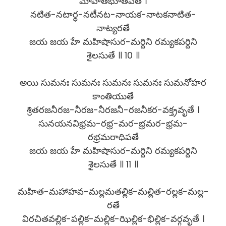
మోహితభూతపతే ।
నటిత-నటార్ధ-నటీనట-నాయక-నాటకనాటిత-
నాట్యరతే
జయ జయ హే మహిషాసుర-మర్దిని రమ్యకపర్దిని
శైలసుతే ॥ 10 ॥
అయి సుమనః సుమనః సుమనః సుమనః సుమనోహర
కాంతియుతే
శ్రితరజనీరజ-నీరజ-నీరజనీ-రజనీకర-వక్త్రవృతే ।
సునయనవిభ్రమ-రభ్ర-మర-భ్రమర-భ్రమ-
రభ్రమరాధిపతే
జయ జయ హే మహిషాసుర-మర్దిని రమ్యకపర్దిని
శైలసుతే ॥ 11 ॥
మహిత-మహాహవ-మల్లమతల్లిక-మల్లిత-రల్లక-మల్ల-
రతే
విరచితవల్లిక-పల్లిక-మల్లిక-ఝిల్లిక-భిల్లిక-వర్గవృతే ।