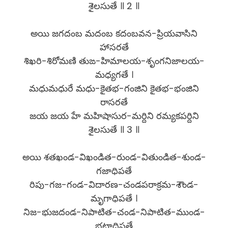
శైలసుతే ॥ 2 ॥
అయి జగదంబ మదంబ కదంబవన-ప్రియవాసిని
హాసరతే
శిఖరి-శిరోమణి తుఙ-హిమాలయ-శృంగనిజాలయ-
మధ్యగతే ।
మధుమధురే మధు-కైతభ-గంజిని కైతభ-భంజిని
రాసరతే
జయ జయ హే మహిషాసుర-మర్దిని రమ్యకపర్దిని
శైలసుతే ॥ 3 ॥
అయి శతఖండ-విఖండిత-రుండ-వితుండిత-శుండ-
గజాధిపతే
రిపు-గజ-గండ-విదారణ-చండపరాక్రమ-శౌండ-
మృగాధిపతే ।
నిజ-భుజదండ-నిపాటిత-చండ-నిపాటిత-ముండ-
భటాధిపతే