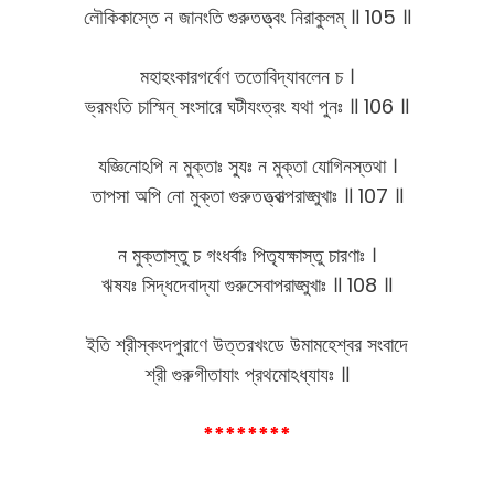
লৌকিকাস্তে ন জানংতি গুরুতত্ত্বং নিরাকুলম্ ॥ 105 ॥
মহাহংকারগর্বেণ ততোবিদ্যাবলেন চ ।
ভ্রমংতি চাস্মিন্ সংসারে ঘটীযংত্রং যথা পুনঃ ॥ 106 ॥
যজ্ঞিনোঽপি ন মুক্তাঃ স্যুঃ ন মুক্তা যোগিনস্তথা ।
তাপসা অপি নো মুক্তা গুরুতত্ত্বাত্পরাঙ্মুখাঃ ॥ 107 ॥
ন মুক্তাস্তু চ গংধর্বাঃ পিতৃযক্ষাস্তু চারণাঃ ।
ঋষযঃ সিদ্ধদেবাদ্যা গুরুসেবাপরাঙ্মুখাঃ ॥ 108 ॥
ইতি শ্রীস্কংদপুরাণে উত্তরখংডে উমামহেশ্বর সংবাদে
শ্রী গুরুগীতাযাং প্রথমোঽধ্যাযঃ ॥
********