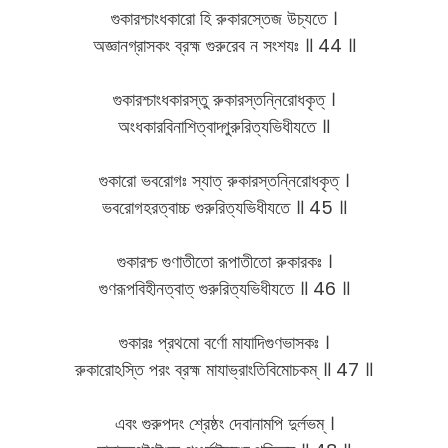
গুকারশ্চাংধকারো হি রুকারস্তেজ উচ্যতে ।
অজ্ঞানগ্রাসকং ব্রহ্ম গুরুরেব ন সংশযঃ ॥ 44 ॥
গুকারশ্চাংধকারস্তু রুকারস্তন্নিরোধকৃত্ ।
অংধকারবিনাশিত্বাদ্গুরুরিত্যভিধীযতে ॥
গুকারো ভবরোগঃ স্যাত্ রুকারস্তন্নিরোধকৃত্ ।
ভবরোগহরত্বাচ্চ গুরুরিত্যভিধীযতে ॥ 45 ॥
গুকারশ্চ গুণাতীতো রূপাতীতো রুকারকঃ ।
গুণরূপবিহীনত্বাত্ গুরুরিত্যভিধীযতে ॥ 46 ॥
গুকারঃ প্রথমো বর্ণো মাযাদিগুণভাসকঃ ।
রুকারোঽস্তি পরং ব্রহ্ম মাযাভ্রাংতিবিমোচকম্ ॥ 47 ॥
এবং গুরুপদং শ্রেষ্ঠং দেবানামপি দুর্লভম্ ।