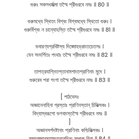
গুরুঃ সকলধর্মাত্মা তস্মৈ শ্রীগুরবে নমঃ ॥ 80 ॥
গুরুমধ্যে স্থিতং বিশ্বং বিশ্বমধ্যে স্থিতো গুরুঃ ।
গুরুর্বিশ্বং ন চান্যোঽস্তি তস্মৈ শ্রীগুরবে নমঃ ॥ 81 ॥
ভবারণ্যপ্রবিষ্টস্য দিঙ্মোহভ্রাংতচেতসঃ ।
যেন সংদর্শিতঃ পংথাঃ তস্মৈ শ্রীগুরবে নমঃ ॥ 82 ॥
তাপত্রযাগ্নিতপ্তানামশাংতপ্রাণিনাং মুদে ।
গুরুরেব পরা গংগা তস্মৈ শ্রীগুরবে নমঃ ॥ 83 ॥
[ পাঠভেদঃ
অজ্ঞানেনাহিনা গ্রস্তাঃ প্রাণিনস্তান্ চিকিত্সকঃ ।
বিদ্যাস্বরূপো ভগবাংস্তস্মৈ শ্রীগুরবে নমঃ ॥
]
অজ্ঞানসর্পদষ্টানাং প্রাণিনাং কশ্চিকিত্সকঃ ।
সম্যগ্​জ্ঞানমহামংত্রবেদিনং সদ্গুরু বিনা ॥ 84 ॥