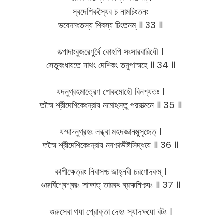
স্বদেশিকস্যৈব চ নামচিংতনং
ভবেদনংতস্য শিবস্য চিংতনম্ ॥ 33 ॥
যত্পাদাংবুজরেণুর্বৈ কোঽপি সংসারবারিধৌ ।
সেতুবংধাযতে নাথং দেশিকং তমুপাস্মহে ॥ 34 ॥
যদনুগ্রহমাত্রেণ শোকমোহৌ বিনশ্যতঃ ।
তস্মৈ শ্রীদেশিকেংদ্রায নমোঽস্তু পরমাত্মনে ॥ 35 ॥
যস্মাদনুগ্রহং লব্ধ্বা মহদজ্ঞানমুত্সৃজেত্ ।
তস্মৈ শ্রীদেশিকেংদ্রায নমশ্চাভীষ্টসিদ্ধযে ॥ 36 ॥
কাশীক্ষেত্রং নিবাসশ্চ জাহ্নবী চরণোদকম্ ।
গুরুর্বিশ্বেশ্বরঃ সাক্ষাত্ তারকং ব্রহ্মনিশ্চযঃ ॥ 37 ॥
গুরুসেবা গযা প্রোক্তা দেহঃ স্যাদক্ষযো বটঃ ।