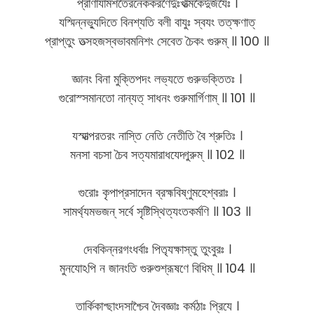
প্রাণাযামশতৈরনেককরণৈর্দুঃখাত্মকৈর্দুর্জযৈঃ ।
যস্মিন্নভ্যুদিতে বিনশ্যতি বলী বাযুঃ স্বযং তত্​ক্ষণাত্
প্রাপ্তুং তত্সহজস্বভাবমনিশং সেবেত চৈকং গুরুম্ ॥ 100 ॥
জ্ঞানং বিনা মুক্তিপদং লভ্যতে গুরুভক্তিতঃ ।
গুরোস্সমানতো নান্যত্ সাধনং গুরুমার্গিণাম্ ॥ 101 ॥
যস্মাত্পরতরং নাস্তি নেতি নেতীতি বৈ শ্রুতিঃ ।
মনসা বচসা চৈব সত্যমারাধযেদ্গুরুম্ ॥ 102 ॥
গুরোঃ কৃপাপ্রসাদেন ব্রহ্মবিষ্ণুমহেশ্বরাঃ ।
সামর্থ্যমভজন্ সর্বে সৃষ্টিস্থিত্যংতকর্মণি ॥ 103 ॥
দেবকিন্নরগংধর্বাঃ পিতৃযক্ষাস্তু তুংবুরঃ ।
মুনযোঽপি ন জানংতি গুরুশুশ্রূষণে বিধিম্ ॥ 104 ॥
তার্কিকাশ্ছাংদসাশ্চৈব দৈবজ্ঞাঃ কর্মঠাঃ প্রিযে ।