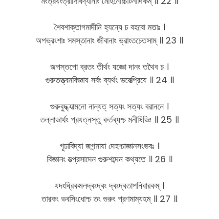
মংত্রযংত্রাদিবিদ্যানাং মোহনোচ্চাটনাদিকম্ ॥ 22 ॥
শৈবশাক্তাগমাদীনি হ্যন্যে চ বহবো মতাঃ ।
অপভ্রংশাঃ সমস্তানাং জীবানাং ভ্রাংতচেতসাম্ ॥ 23 ॥
জপস্তপো ব্রতং তীর্থং যজ্ঞো দানং তথৈব চ ।
গুরুতত্ত্বমবিজ্ঞায সর্বং ব্যর্থং ভবেত্প্রিযে ॥ 24 ॥
গুরুবুদ্ধ্যাত্মনো নান্যত্ সত্যং সত্যং বরাননে ।
তল্লাভার্থং প্রযত্নস্তু কর্তব্যশ্চ মনীষিভিঃ ॥ 25 ॥
গূঢাবিদ্যা জগন্মাযা দেহশ্চাজ্ঞানসংভবঃ ।
বিজ্ঞানং যত্প্রসাদেন গুরুশব্দেন কথ্যতে ॥ 26 ॥
যদংঘ্রিকমলদ্বংদ্বং দ্বংদ্বতাপনিবারকম্ ।
তারকং ভবসিংধোশ্চ তং গুরুং প্রণমাম্যহম্ ॥ 27 ॥