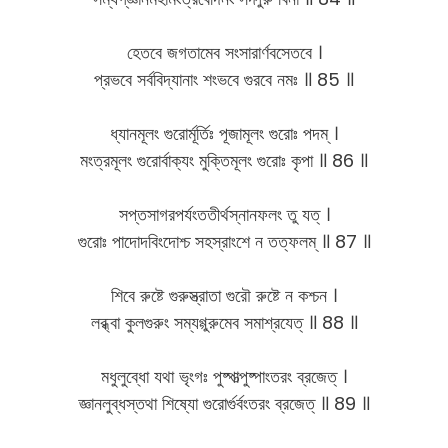
হেতবে জগতামেব সংসারার্ণবসেতবে ।
প্রভবে সর্ববিদ্যানাং শংভবে গুরবে নমঃ ॥ 85 ॥
ধ্যানমূলং গুরোর্মূর্তিঃ পূজামূলং গুরোঃ পদম্ ।
মংত্রমূলং গুরোর্বাক্যং মুক্তিমূলং গুরোঃ কৃপা ॥ 86 ॥
সপ্তসাগরপর্যংততীর্থস্নানফলং তু যত্ ।
গুরোঃ পাদোদবিংদোশ্চ সহস্রাংশে ন তত্ফলম্ ॥ 87 ॥
শিবে রুষ্টে গুরুস্ত্রাতা গুরৌ রুষ্টে ন কশ্চন ।
লব্ধ্বা কুলগুরুং সম্যগ্গুরুমেব সমাশ্রযেত্ ॥ 88 ॥
মধুলুব্ধো যথা ভৃংগঃ পুষ্পাত্পুষ্পাংতরং ব্রজেত্ ।
জ্ঞানলুব্ধস্তথা শিষ্যো গুরোর্গুর্বংতরং ব্রজেত্ ॥ 89 ॥