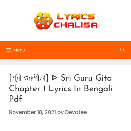
Skip
to
content
Menu
[শ্রী গুরুগীতা] ᐈ Sri Guru Gita
Chapter 1 Lyrics In Bengali
Pdf
November 18, 2021
by
Devotee