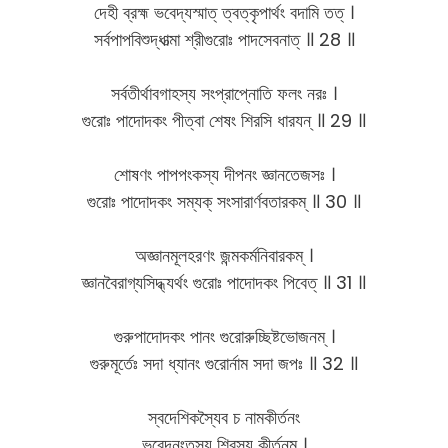
দেহী ব্রহ্ম ভবেদ্যস্মাত্ ত্বত্কৃপার্থং বদামি তত্ ।
সর্বপাপবিশুদ্ধাত্মা শ্রীগুরোঃ পাদসেবনাত্ ॥ 28 ॥
সর্বতীর্থাবগাহস্য সংপ্রাপ্নোতি ফলং নরঃ ।
গুরোঃ পাদোদকং পীত্বা শেষং শিরসি ধারযন্ ॥ 29 ॥
শোষণং পাপপংকস্য দীপনং জ্ঞানতেজসঃ ।
গুরোঃ পাদোদকং সম্যক্ সংসারার্ণবতারকম্ ॥ 30 ॥
অজ্ঞানমূলহরণং জন্মকর্মনিবারকম্ ।
জ্ঞানবৈরাগ্যসিদ্ধ্যর্থং গুরোঃ পাদোদকং পিবেত্ ॥ 31 ॥
গুরুপাদোদকং পানং গুরোরুচ্ছিষ্টভোজনম্ ।
গুরুমূর্তেঃ সদা ধ্যানং গুরোর্নাম সদা জপঃ ॥ 32 ॥
স্বদেশিকস্যৈব চ নামকীর্তনং
ভবেদনংতস্য শিবস্য কীর্তনম্ ।