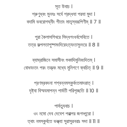
সূত উবাচ ।
শ্রুণুধ্বং মুনযঃ সর্বে শ্রদ্ধযা পরযা মুদা ।
বদামি ভবরোগঘ্নীং গীতাং মাতৃস্বরূপিণীম্ ॥ 7 ॥
পুরা কৈলাসশিখরে সিদ্ধগংধর্বসেবিতে ।
তত্র কল্পলতাপুষ্পমংদিরেঽত্যংতসুংদরে ॥ 8 ॥
ব্যাঘ্রাজিনে সমাসীনং শুকাদিমুনিবংদিতম্ ।
বোধযংতং পরং তত্ত্বং মধ্যে মুনিগণে ক্বচিত্ ॥ 9 ॥
প্রণম্রবদনা শশ্বন্নমস্কুর্বংতমাদরাত্ ।
দৃষ্ট্বা বিস্মযমাপন্ন পার্বতী পরিপৃচ্ছতি ॥ 10 ॥
পার্বত্যুবাচ ।
ওং নমো দেব দেবেশ পরাত্পর জগদ্গুরো ।
ত্বাং নমস্কুর্বতে ভক্ত্যা সুরাসুরনরাঃ সদা ॥ 11 ॥