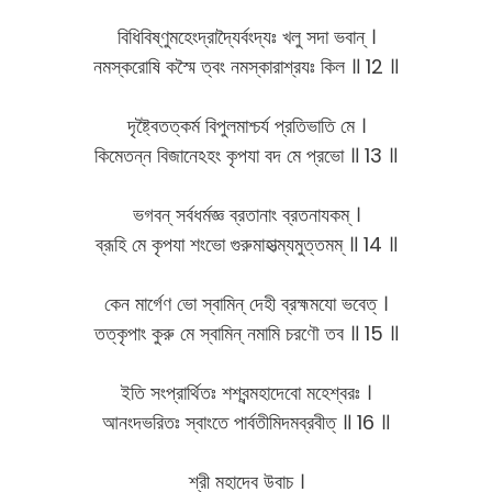
বিধিবিষ্ণুমহেংদ্রাদ্যৈর্বংদ্যঃ খলু সদা ভবান্ ।
নমস্করোষি কস্মৈ ত্বং নমস্কারাশ্রযঃ কিল ॥ 12 ॥
দৃষ্ট্বৈতত্কর্ম বিপুলমাশ্চর্য প্রতিভাতি মে ।
কিমেতন্ন বিজানেঽহং কৃপযা বদ মে প্রভো ॥ 13 ॥
ভগবন্ সর্বধর্মজ্ঞ ব্রতানাং ব্রতনাযকম্ ।
ব্রূহি মে কৃপযা শংভো গুরুমাহাত্ম্যমুত্তমম্ ॥ 14 ॥
কেন মার্গেণ ভো স্বামিন্ দেহী ব্রহ্মমযো ভবেত্ ।
তত্কৃপাং কুরু মে স্বামিন্ নমামি চরণৌ তব ॥ 15 ॥
ইতি সংপ্রার্থিতঃ শশ্বন্মহাদেবো মহেশ্বরঃ ।
আনংদভরিতঃ স্বাংতে পার্বতীমিদমব্রবীত্ ॥ 16 ॥
শ্রী মহাদেব উবাচ ।