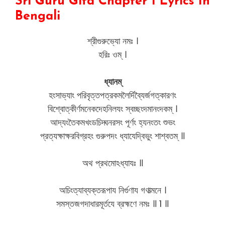
Sri Guru Gita Chapter 1 Lyrics In
Bengali
শ্রীগুরুভ্যো নমঃ ।
হরিঃ ওম্ ।
ধ্যানম্
হংসাভ্যাং পরিবৃত্তপত্রকমলৈর্দিব্যৈর্জগত্কারণং
বিশ্বোত্কীর্ণমনেকদেহনিলযং স্বচ্ছংদমানংদকম্ ।
আদ্যংতৈকমখংডচিদ্ঘনরসং পূর্ণং হ্যনংতং শুভং
প্রত্যক্ষাক্ষরবিগ্রহং গুরুপদং ধ্যাযেদ্বিভুং শাশ্বতম্ ॥
অথ প্রথমোঽধ্যাযঃ ॥
অচিংত্যাব্যক্তরূপায নির্গুণায গণাত্মনে ।
সমস্তজগদাধারমূর্তযে ব্রহ্মণে নমঃ ॥ 1 ॥