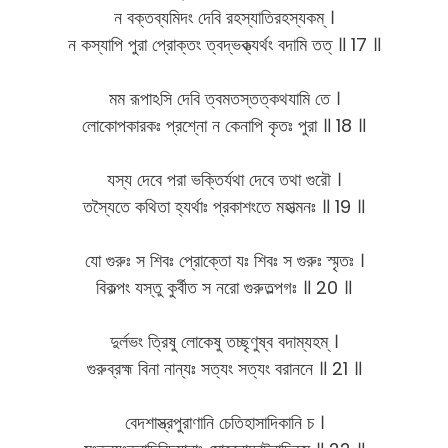
ন বক্তব্যমিদং দেবি রহস্যাতিরহস্যকম্ ।
ন কস্যাপি পুরা প্রোক্তং ত্বদ্ভক্ত্যর্থং বদামি তত্ ॥ 17 ॥
মম রূপাঽসি দেবি ত্বমতস্তত্কথযামি তে ।
লোকোপকারকঃ প্রশ্নো ন কেনাপি কৃতঃ পুরা ॥ 18 ॥
যস্য দেবে পরা ভক্তির্যথা দেবে তথা গুরৌ ।
তস্যৈতে কথিতা হ্যর্থাঃ প্রকাশংতে মহাত্মনঃ ॥ 19 ॥
যো গুরুঃ স শিবঃ প্রোক্তো যঃ শিবঃ স গুরুঃ স্মৃতঃ ।
বিকল্পং যস্তু কুর্বীত স নরো গুরুতল্পগঃ ॥ 20 ॥
দুর্লভং ত্রিষু লোকেষু তচ্ছৃণুষ্ব বদাম্যহম্ ।
গুরুব্রহ্ম বিনা নান্যঃ সত্যং সত্যং বরাননে ॥ 21 ॥
বেদশাস্ত্রপুরাণানি চেতিহাসাদিকানি চ ।