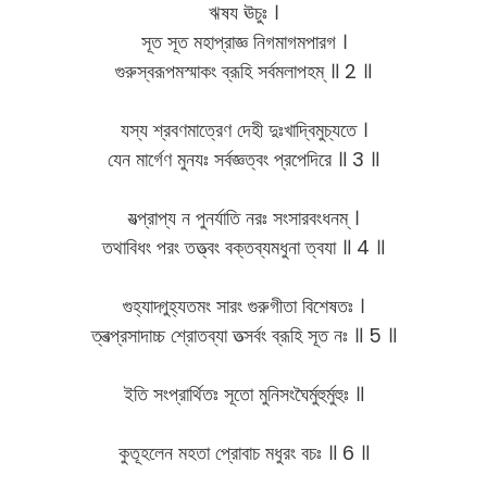
ঋষয ঊচুঃ ।
সূত সূত মহাপ্রাজ্ঞ নিগমাগমপারগ ।
গুরুস্বরূপমস্মাকং ব্রূহি সর্বমলাপহম্ ॥ 2 ॥
যস্য শ্রবণমাত্রেণ দেহী দুঃখাদ্বিমুচ্যতে ।
যেন মার্গেণ মুনযঃ সর্বজ্ঞত্বং প্রপেদিরে ॥ 3 ॥
যত্প্রাপ্য ন পুনর্যাতি নরঃ সংসারবংধনম্ ।
তথাবিধং পরং তত্ত্বং বক্তব্যমধুনা ত্বযা ॥ 4 ॥
গুহ্যাদ্গুহ্যতমং সারং গুরুগীতা বিশেষতঃ ।
ত্বত্প্রসাদাচ্চ শ্রোতব্যা তত্সর্বং ব্রূহি সূত নঃ ॥ 5 ॥
ইতি সংপ্রার্থিতঃ সূতো মুনিসংঘৈর্মুহুর্মুহুঃ ॥
কুতূহলেন মহতা প্রোবাচ মধুরং বচঃ ॥ 6 ॥