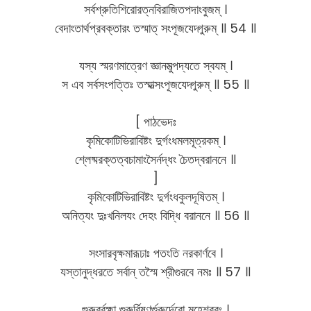
সর্বশ্রুতিশিরোরত্নবিরাজিতপদাংবুজম্ ।
বেদাংতার্থপ্রবক্তারং তস্মাত্ সংপূজযেদ্গুরুম্ ॥ 54 ॥
যস্য স্মরণমাত্রেণ জ্ঞানমুত্পদ্যতে স্বযম্ ।
স এব সর্বসংপত্তিঃ তস্মাত্সংপূজযেদ্গুরুম্ ॥ 55 ॥
[ পাঠভেদঃ
কৃমিকোটিভিরাবিষ্টং দুর্গংধমলমূত্রকম্ ।
শ্লেষ্মরক্তত্বচামাংসৈর্নদ্ধং চৈতদ্বরাননে ॥
]
কৃমিকোটিভিরাবিষ্টং দুর্গংধকুলদূষিতম্ ।
অনিত্যং দুঃখনিলযং দেহং বিদ্ধি বরাননে ॥ 56 ॥
সংসারবৃক্ষমারূঢাঃ পতংতি নরকার্ণবে ।
যস্তানুদ্ধরতে সর্বান্ তস্মৈ শ্রীগুরবে নমঃ ॥ 57 ॥
গুরুর্ব্রহ্মা গুরুর্বিষ্ণুর্গুরুর্দেবো মহেশ্বরঃ ।