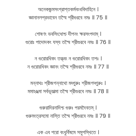
অনেকজন্মসংপ্রাপ্তকর্মবংধবিদাহিনে ।
জ্ঞানানলপ্রভাবেন তস্মৈ শ্রীগুরবে নমঃ ॥ 75 ॥
শোষণং ভবসিংধোশ্চ দীপনং ক্ষরসংপদাম্ ।
গুরোঃ পাদোদকং যস্য তস্মৈ শ্রীগুরবে নমঃ ॥ 76 ॥
ন গুরোরধিকং তত্ত্বং ন গুরোরধিকং তপঃ ।
ন গুরোরধিকং জ্ঞানং তস্মৈ শ্রীগুরবে নমঃ ॥ 77 ॥
মন্নাথঃ শ্রীজগন্নাথো মদ্গুরুঃ শ্রীজগদ্গুরুঃ ।
মমাঽঽত্মা সর্বভূতাত্মা তস্মৈ শ্রীগুরবে নমঃ ॥ 78 ॥
গুরুরাদিরনাদিশ্চ গুরুঃ পরমদৈবতম্ ।
গুরুমংত্রসমো নাস্তি তস্মৈ শ্রীগুরবে নমঃ ॥ 79 ॥
এক এব পরো বংধুর্বিষমে সমুপস্থিতে ।