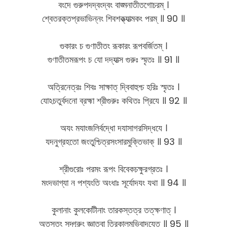
বংদে গুরুপদদ্বংদ্বং বাঙ্মনাতীতগোচরম্ ।
শ্বেতরক্তপ্রভাভিন্নং শিবশক্ত্যাত্মকং পরম্ ॥ 90 ॥
গুকারং চ গুণাতীতং রূকারং রূপবর্জিতম্ ।
গুণাতীতমরূপং চ যো দদ্যাত্স গুরুঃ স্মৃতঃ ॥ 91 ॥
অত্রিনেত্রঃ শিবঃ সাক্ষাত্ দ্বিবাহুশ্চ হরিঃ স্মৃতঃ ।
যোঽচতুর্বদনো ব্রহ্মা শ্রীগুরুঃ কথিতঃ প্রিযে ॥ 92 ॥
অযং মযাংজলির্বদ্ধো দযাসাগরসিদ্ধযে ।
যদনুগ্রহতো জংতুশ্চিত্রসংসারমুক্তিভাক্ ॥ 93 ॥
শ্রীগুরোঃ পরমং রূপং বিবেকচক্ষুরগ্রতঃ ।
মংদভাগ্যা ন পশ্যংতি অংধাঃ সূর্যোদযং যথা ॥ 94 ॥
কুলানাং কুলকোটীনাং তারকস্তত্র তত্​ক্ষণাত্ ।
অতস্তং সদ্গুরুং জ্ঞাত্বা ত্রিকালমভিবাদযেত্ ॥ 95 ॥