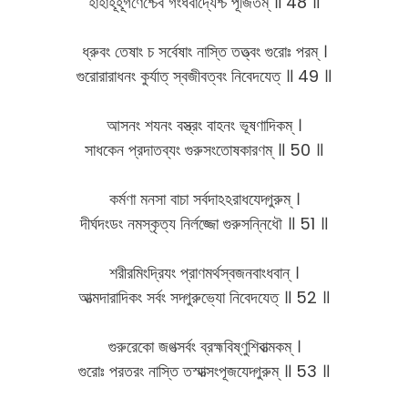
হাহাহূহূগণৈশ্চৈব গংধর্বাদ্যৈশ্চ পূজিতম্ ॥ 48 ॥
ধ্রুবং তেষাং চ সর্বেষাং নাস্তি তত্ত্বং গুরোঃ পরম্ ।
গুরোরারাধনং কুর্যাত্ স্বজীবত্বং নিবেদযেত্ ॥ 49 ॥
আসনং শযনং বস্ত্রং বাহনং ভূষণাদিকম্ ।
সাধকেন প্রদাতব্যং গুরুসংতোষকারণম্ ॥ 50 ॥
কর্মণা মনসা বাচা সর্বদাঽঽরাধযেদ্গুরুম্ ।
দীর্ঘদংডং নমস্কৃত্য নির্লজ্জো গুরুসন্নিধৌ ॥ 51 ॥
শরীরমিংদ্রিযং প্রাণমর্থস্বজনবাংধবান্ ।
আত্মদারাদিকং সর্বং সদ্গুরুভ্যো নিবেদযেত্ ॥ 52 ॥
গুরুরেকো জগত্সর্বং ব্রহ্মবিষ্ণুশিবাত্মকম্ ।
গুরোঃ পরতরং নাস্তি তস্মাত্সংপূজযেদ্গুরুম্ ॥ 53 ॥