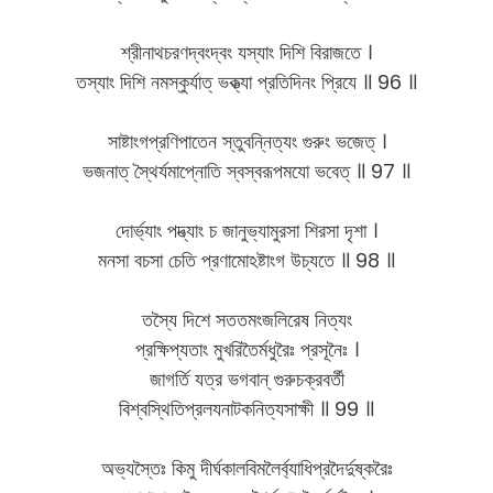
শ্রীনাথচরণদ্বংদ্বং যস্যাং দিশি বিরাজতে ।
তস্যাং দিশি নমস্কুর্যাত্ ভক্ত্যা প্রতিদিনং প্রিযে ॥ 96 ॥
সাষ্টাংগপ্রণিপাতেন স্তুবন্নিত্যং গুরুং ভজেত্ ।
ভজনাত্ স্থৈর্যমাপ্নোতি স্বস্বরূপমযো ভবেত্ ॥ 97 ॥
দোর্ভ্যাং পদ্ভ্যাং চ জানুভ্যামুরসা শিরসা দৃশা ।
মনসা বচসা চেতি প্রণামোঽষ্টাংগ উচ্যতে ॥ 98 ॥
তস্যৈ দিশে সততমংজলিরেষ নিত্যং
প্রক্ষিপ্যতাং মুখরিতৈর্মধুরৈঃ প্রসূনৈঃ ।
জাগর্তি যত্র ভগবান্ গুরুচক্রবর্তী
বিশ্বস্থিতিপ্রলযনাটকনিত্যসাক্ষী ॥ 99 ॥
অভ্যস্তৈঃ কিমু দীর্ঘকালবিমলৈর্ব্যাধিপ্রদৈর্দুষ্করৈঃ