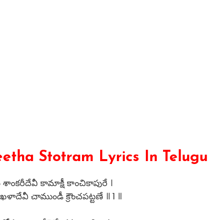
etha Stotram Lyrics In Telugu
ంకరీదేవీ కామాక్షీ కాంచికాపురే ।
ృంఖళాదేవీ చాముండీ క్రౌంచపట్టణే ॥ 1 ॥