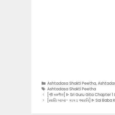
Categories
Ashtadasa Shakti Peetha
,
Ashtadas
Tags
Ashtadasa Shakti Peetha
[শ্রী গুরুগীতা] ᐈ Sri Guru Gita Chapter 1
[સાયિ બાબા- કાકડ આરતિ] ᐈ Sai Baba Ka