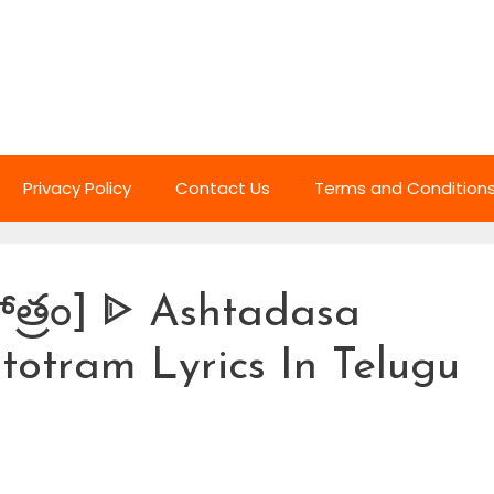
Privacy Policy
Contact Us
Terms and Condition
స్తోత్రం] ᐈ Ashtadasa
totram Lyrics In Telugu