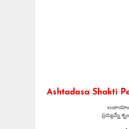
Ashtadasa Shakti Pe
లంకాయాం శా
ప్రద్యుమ్నే శ