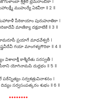
ోగుళాంబా శ్రీశైలే భ్రమరాంబికా ।
 మహాలక్ష్మీ ముహుర్యే ఏకవీరా ॥ 2 ॥
 మహాకాళీ పీఠికాయాం పురుహూతికా ।
ిజాదేవీ మాణిక్యా దక్షవాటికే ॥ 3 ॥
రే కామరూపీ ప్రయాగే మాధవేశ్వరీ ।
ష్ణవీదేవీ గయా మాంగళ్యగౌరికా ॥ 4 ॥
ం విశాలాక్షీ కాశ్మీరేతు సరస్వతీ ।
పీఠాని యోగినామపి దుర్లభం ॥ 5 ॥
పఠేన్నిత్యం సర్వశత్రువినాశనం ।
దివ్యం సర్వసంపత్కరం శుభం ॥ 6 ॥
********