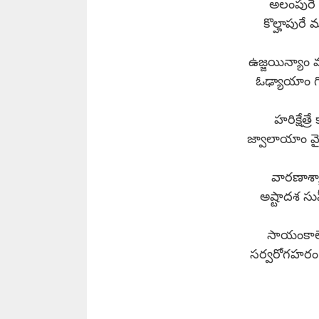
అలంపురే జ
కొల్హాపురే
ఉజ్జయిన్యాం
ఓఢ్యాయాం గిర
హరిక్షేత్
జ్వాలాయాం వై
వారణాశ్యా
అష్టాదశ సు
సాయంకాలే 
సర్వరోగహరం 