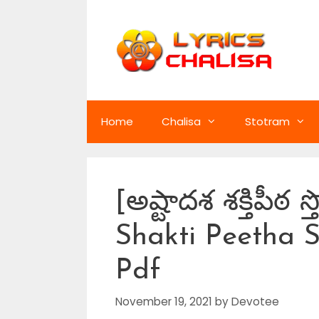
Skip
to
content
Home
Chalisa
Stotram
[అష్టాదశ శక్తిపీఠ 
Shakti Peetha S
Pdf
November 19, 2021
by
Devotee