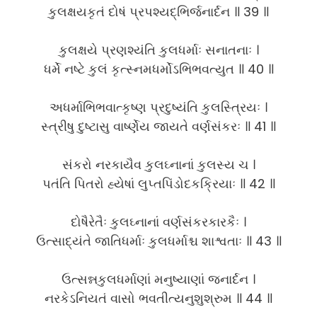
કુલક્ષયકૃતં દોષં પ્રપશ્યદ્ભિર્જનાર્દન ॥ 39 ॥
કુલક્ષયે પ્રણશ્યંતિ કુલધર્માઃ સનાતનાઃ ।
ધર્મે નષ્ટે કુલં કૃત્સ્નમધર્મોઽભિભવત્યુત ॥ 40 ॥
અધર્માભિભવાત્કૃષ્ણ પ્રદુષ્યંતિ કુલસ્ત્રિયઃ ।
સ્ત્રીષુ દુષ્ટાસુ વાર્ષ્ણેય જાયતે વર્ણસંકરઃ ॥ 41 ॥
સંકરો નરકાયૈવ કુલઘ્નાનાં કુલસ્ય ચ ।
પતંતિ પિતરો હ્યેષાં લુપ્તપિંડોદકક્રિયાઃ ॥ 42 ॥
દોષૈરેતૈઃ કુલઘ્નાનાં વર્ણસંકરકારકૈઃ ।
ઉત્સાદ્યંતે જાતિધર્માઃ કુલધર્માશ્ચ શાશ્વતાઃ ॥ 43 ॥
ઉત્સન્નકુલધર્માણાં મનુષ્યાણાં જનાર્દન ।
નરકેઽનિયતં વાસો ભવતીત્યનુશુશ્રુમ ॥ 44 ॥