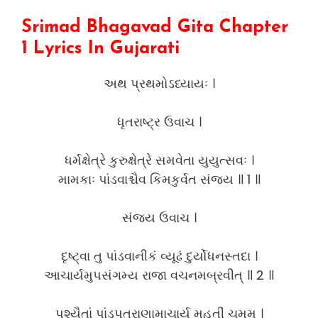
Srimad Bhagavad Gita Chapter
1 Lyrics In Gujarati
અથ પ્રથમોઽધ્યાયઃ ।
ધૃતરાષ્ટ્ર ઉવાચ ।
ધર્મક્ષેત્રે કુરુક્ષેત્રે સમવેતા યુયુત્સવઃ ।
મામકાઃ પાંડવાશ્ચૈવ કિમકુર્વત સંજય ॥ 1 ॥
સંજય ઉવાચ ।
દૃષ્ટ્વા તુ પાંડવાનીકં વ્યૂઢં દુર્યોધનસ્તદા ।
આચાર્યમુપસંગમ્ય રાજા વચનમબ્રવીત્ ॥ 2 ॥
પશ્યૈતાં પાંડુપુત્રાણામાચાર્ય મહતીં ચમૂમ્ ।