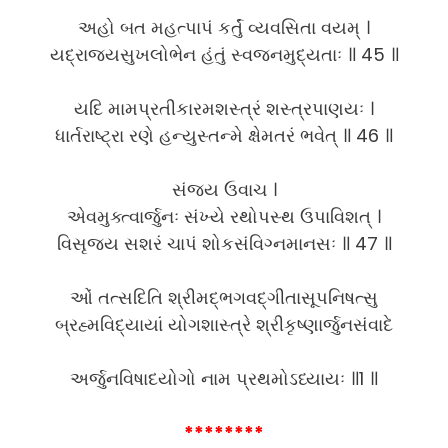
અહો બત મહત્પાપં કર્તું વ્યવસિતા વયમ્ ।
યદ્રાજ્યસુખલોભેન હંતું સ્વજનમુદ્યતાઃ ॥ 45 ॥
યદિ મામપ્રતીકારમશસ્ત્રં શસ્ત્રપાણયઃ ।
ધાર્તરાષ્ટ્રા રણે હન્યુસ્તન્મે ક્ષેમતરં ભવેત્ ॥ 46 ॥
સંજય ઉવાચ ।
એવમુક્ત્વાર્જુનઃ સંખ્યે રથોપસ્થ ઉપાવિશત્ ।
વિસૃજ્ય સશરં ચાપં શોકસંવિગ્નમાનસઃ ॥ 47 ॥
ઓં તત્સદિતિ શ્રીમદ્ભગવદ્ગીતાસૂપનિષત્સુ
બ્રહ્મવિદ્યાયાં યોગશાસ્ત્રે શ્રીકૃષ્ણાર્જુનસંવાદે
અર્જુનવિષાદયોગો નામ પ્રથમોઽધ્યાયઃ ॥1 ॥
********