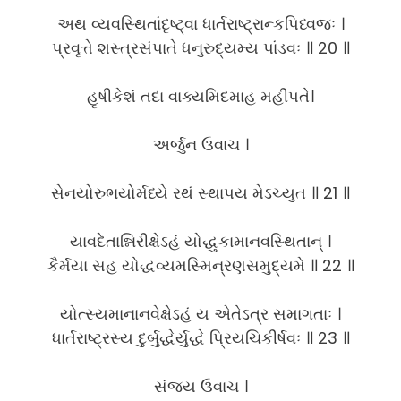
અથ વ્યવસ્થિતાંદૃષ્ટ્વા ધાર્તરાષ્ટ્રાન્કપિધ્વજઃ ।
પ્રવૃત્તે શસ્ત્રસંપાતે ધનુરુદ્યમ્ય પાંડવઃ ॥ 20 ॥
હૃષીકેશં તદા વાક્યમિદમાહ મહીપતે।
અર્જુન ઉવાચ ।
સેનયોરુભયોર્મધ્યે રથં સ્થાપય મેઽચ્યુત ॥ 21 ॥
યાવદેતાન્નિરીક્ષેઽહં યોદ્ધુકામાનવસ્થિતાન્ ।
કૈર્મયા સહ યોદ્ધવ્યમસ્મિન્રણસમુદ્યમે ॥ 22 ॥
યોત્સ્યમાનાનવેક્ષેઽહં ય એતેઽત્ર સમાગતાઃ ।
ધાર્તરાષ્ટ્રસ્ય દુર્બુદ્ધેર્યુદ્ધે પ્રિયચિકીર્ષવઃ ॥ 23 ॥
સંજય ઉવાચ ।