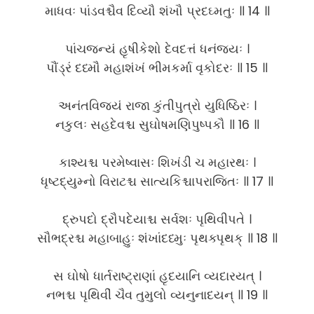
માધવઃ પાંડવશ્ચૈવ દિવ્યૌ શંખૌ પ્રદઘ્મતુઃ ॥ 14 ॥
પાંચજન્યં હૃષીકેશો દેવદત્તં ધનંજયઃ ।
પૌંડ્રં દધ્મૌ મહાશંખં ભીમકર્મા વૃકોદરઃ ॥ 15 ॥
અનંતવિજયં રાજા કુંતીપુત્રો યુધિષ્ઠિરઃ ।
નકુલઃ સહદેવશ્ચ સુઘોષમણિપુષ્પકૌ ॥ 16 ॥
કાશ્યશ્ચ પરમેષ્વાસઃ શિખંડી ચ મહારથઃ ।
ધૃષ્ટદ્યુમ્નો વિરાટશ્ચ સાત્યકિશ્ચાપરાજિતઃ ॥ 17 ॥
દ્રુપદો દ્રૌપદેયાશ્ચ સર્વશઃ પૃથિવીપતે ।
સૌભદ્રશ્ચ મહાબાહુઃ શંખાંદધ્મુઃ પૃથક્પૃથક્ ॥ 18 ॥
સ ઘોષો ધાર્તરાષ્ટ્રાણાં હૃદયાનિ વ્યદારયત્ ।
નભશ્ચ પૃથિવીં ચૈવ તુમુલો વ્યનુનાદયન્ ॥ 19 ॥