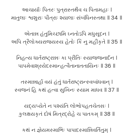
આચાર્યાઃ પિતરઃ પુત્રાસ્તથૈવ ચ પિતામહાઃ ।
માતુલાઃ શ્વશુરાઃ પૌત્રાઃ શ્યાલાઃ સંબંધિનસ્તથા ॥ 34 ॥
એતાન્ન હંતુમિચ્છામિ ઘ્નતોઽપિ મધુસૂદન ।
અપિ ત્રૈલોક્યરાજ્યસ્ય હેતોઃ કિં નુ મહીકૃતે ॥ 35 ॥
નિહત્ય ધાર્તરાષ્ટ્રાન્નઃ કા પ્રીતિઃ સ્યાજ્જનાર્દન ।
પાપમેવાશ્રયેદસ્માન્હત્વૈતાનાતતાયિનઃ ॥ 36 ॥
તસ્માન્નાર્હા વયં હંતું ધાર્તરાષ્ટ્રાન્સ્વબાંધવાન્ ।
સ્વજનં હિ કથં હત્વા સુખિનઃ સ્યામ માધવ ॥ 37 ॥
યદ્યપ્યેતે ન પશ્યંતિ લોભોપહતચેતસઃ ।
કુલક્ષયકૃતં દોષં મિત્રદ્રોહે ચ પાતકમ્ ॥ 38 ॥
કથં ન જ્ઞેયમસ્માભિઃ પાપાદસ્માન્નિવર્તિતુમ્ ।