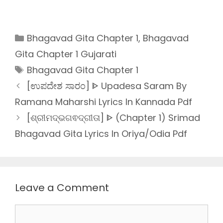
Categories
Bhagavad Gita Chapter 1
,
Bhagavad
Gita Chapter 1 Gujarati
Tags
Bhagavad Gita Chapter 1
[ಉಪದೇಶ ಸಾರಂ] ᐈ Upadesa Saram By
Ramana Maharshi Lyrics In Kannada Pdf
[ଶ୍ରୀମଦ୍ଭଗଵଦ୍ଗୀତା] ᐈ (Chapter 1) Srimad
Bhagavad Gita Lyrics In Oriya/Odia Pdf
Leave a Comment
Comment