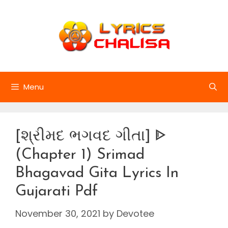
Skip
to
content
Menu
[શ્રીમદ ભગવદ ગીતા] ᐈ
(Chapter 1) Srimad
Bhagavad Gita Lyrics In
Gujarati Pdf
November 30, 2021
by
Devotee