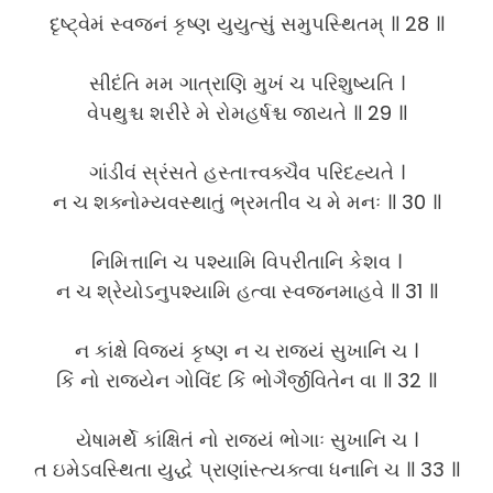
દૃષ્ટ્વેમં સ્વજનં કૃષ્ણ યુયુત્સું સમુપસ્થિતમ્ ॥ 28 ॥
સીદંતિ મમ ગાત્રાણિ મુખં ચ પરિશુષ્યતિ ।
વેપથુશ્ચ શરીરે મે રોમહર્ષશ્ચ જાયતે ॥ 29 ॥
ગાંડીવં સ્રંસતે હસ્તાત્ત્વક્ચૈવ પરિદહ્યતે ।
ન ચ શક્નોમ્યવસ્થાતું ભ્રમતીવ ચ મે મનઃ ॥ 30 ॥
નિમિત્તાનિ ચ પશ્યામિ વિપરીતાનિ કેશવ ।
ન ચ શ્રેયોઽનુપશ્યામિ હત્વા સ્વજનમાહવે ॥ 31 ॥
ન કાંક્ષે વિજયં કૃષ્ણ ન ચ રાજ્યં સુખાનિ ચ ।
કિં નો રાજ્યેન ગોવિંદ કિં ભોગૈર્જીવિતેન વા ॥ 32 ॥
યેષામર્થે કાંક્ષિતં નો રાજ્યં ભોગાઃ સુખાનિ ચ ।
ત ઇમેઽવસ્થિતા યુદ્ધે પ્રાણાંસ્ત્યક્ત્વા ધનાનિ ચ ॥ 33 ॥