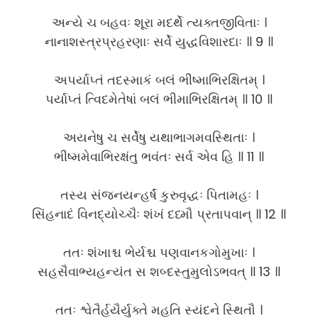
અન્યે ચ બહવઃ શૂરા મદર્થે ત્યક્તજીવિતાઃ ।
નાનાશસ્ત્રપ્રહરણાઃ સર્વે યુદ્ધવિશારદાઃ ॥ 9 ॥
અપર્યાપ્તં તદસ્માકં બલં ભીષ્માભિરક્ષિતમ્ ।
પર્યાપ્તં ત્વિદમેતેષાં બલં ભીમાભિરક્ષિતમ્ ॥ 10 ॥
અયનેષુ ચ સર્વેષુ યથાભાગમવસ્થિતાઃ ।
ભીષ્મમેવાભિરક્ષંતુ ભવંતઃ સર્વ એવ હિ ॥ 11 ॥
તસ્ય સંજનયન્હર્ષં કુરુવૃદ્ધઃ પિતામહઃ ।
સિંહનાદં વિનદ્યોચ્ચૈઃ શંખં દધ્મૌ પ્રતાપવાન્ ॥ 12 ॥
તતઃ શંખાશ્ચ ભેર્યશ્ચ પણવાનકગોમુખાઃ ।
સહસૈવાભ્યહન્યંત સ શબ્દસ્તુમુલોઽભવત્ ॥ 13 ॥
તતઃ શ્વેતૈર્હયૈર્યુક્તે મહતિ સ્યંદને સ્થિતૌ ।