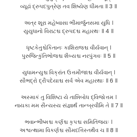
વ્યૂઢાં દ્રુપદપુત્રેણ તવ શિષ્યેણ ધીમતા ॥ 3 ॥
અત્ર શૂરા મહેષ્વાસા ભીમાર્જુનસમા યુધિ ।
યુયુધાનો વિરાટશ્ચ દ્રુપદશ્ચ મહારથઃ ॥ 4 ॥
ધૃષ્ટકેતુશ્ચેકિતાનઃ કાશિરાજશ્ચ વીર્યવાન્ ।
પુરુજિત્કુંતિભોજશ્ચ શૈબ્યશ્ચ નરપુંગવઃ ॥ 5 ॥
યુધામન્યુશ્ચ વિક્રાંત ઉત્તમૌજાશ્ચ વીર્યવાન્ ।
સૌભદ્રો દ્રૌપદેયાશ્ચ સર્વ એવ મહારથાઃ ॥ 6 ॥
અસ્માકં તુ વિશિષ્ટા યે તાન્નિબોધ દ્વિજોત્તમ ।
નાયકા મમ સૈન્યસ્ય સંજ્ઞાર્થં તાન્બ્રવીમિ તે ॥ 7 ॥
ભવાન્ભીષ્મશ્ચ કર્ણશ્ચ કૃપશ્ચ સમિતિંજયઃ ।
અશ્વત્થામા વિકર્ણશ્ચ સૌમદત્તિસ્તથૈવ ચ ॥ 8 ॥