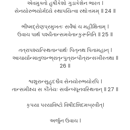
એવમુક્તો હૃષીકેશો ગુડાકેશેન ભારત ।
સેનયોરુભયોર્મધ્યે સ્થાપયિત્વા રથોત્તમમ્ ॥ 24 ॥
ભીષ્મદ્રોણપ્રમુખતઃ સર્વેષાં ચ મહીક્ષિતામ્ ।
ઉવાચ પાર્થ પશ્યૈતાન્સમવેતાન્કુરૂનિતિ ॥ 25 ॥
તત્રાપશ્યત્સ્થિતાન્પાર્થઃ પિતૄનથ પિતામહાન્ ।
આચાર્યાન્માતુલાન્ભ્રાતૄન્પુત્રાન્પૌત્રાન્સખીંસ્તથા ॥
26 ॥
શ્વશુરાન્સુહૃદશ્ચૈવ સેનયોરુભયોરપિ ।
તાન્સમીક્ષ્ય સ કૌંતેયઃ સર્વાન્બંધૂનવસ્થિતાન્ ॥ 27 ॥
કૃપયા પરયાવિષ્ટો વિષીદન્નિદમબ્રવીત્।
અર્જુન ઉવાચ ।