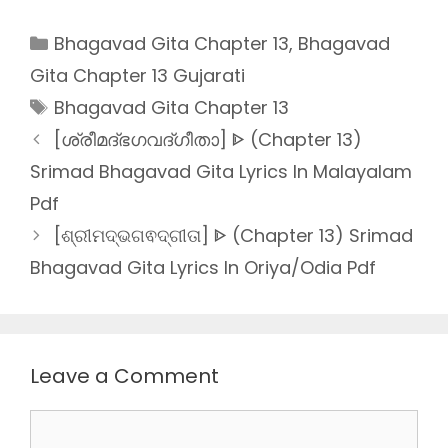
Categories
Bhagavad Gita Chapter 13
,
Bhagavad
Gita Chapter 13 Gujarati
Tags
Bhagavad Gita Chapter 13
[ശ്രീമദ്ഭഗവദ്ഗീതാ] ᐈ (Chapter 13)
Srimad Bhagavad Gita Lyrics In Malayalam
Pdf
[ଶ୍ରୀମଦ୍ଭଗଵଦ୍ଗୀତା] ᐈ (Chapter 13) Srimad
Bhagavad Gita Lyrics In Oriya/Odia Pdf
Leave a Comment
Comment