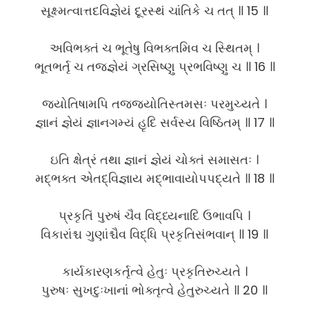
સૂક્ષ્મત્વાત્તદવિજ્ઞેયં દૂરસ્થં ચાંતિકે ચ તત્ ॥ 15 ॥
અવિભક્તં ચ ભૂતેષુ વિભક્તમિવ ચ સ્થિતમ્ ।
ભૂતભર્તૃ ચ તજ્જ્ઞેયં ગ્રસિષ્ણુ પ્રભવિષ્ણુ ચ ॥ 16 ॥
જ્યોતિષામપિ તજ્જ્યોતિસ્તમસઃ પરમુચ્યતે ।
જ્ઞાનં જ્ઞેયં જ્ઞાનગમ્યં હૃદિ સર્વસ્ય વિષ્ઠિતમ્ ॥ 17 ॥
ઇતિ ક્ષેત્રં તથા જ્ઞાનં જ્ઞેયં ચોક્તં સમાસતઃ ।
મદ્ભક્ત એતદ્વિજ્ઞાય મદ્ભાવાયોપપદ્યતે ॥ 18 ॥
પ્રકૃતિં પુરુષં ચૈવ વિદ્ધ્યનાદિ ઉભાવપિ ।
વિકારાંશ્ચ ગુણાંશ્ચૈવ વિદ્ધિ પ્રકૃતિસંભવાન્ ॥ 19 ॥
કાર્યકારણકર્તૃત્વે હેતુઃ પ્રકૃતિરુચ્યતે ।
પુરુષઃ સુખદુઃખાનાં ભોક્તૃત્વે હેતુરુચ્યતે ॥ 20 ॥