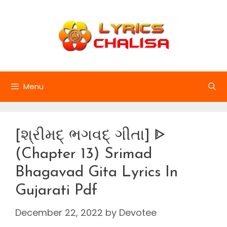
Skip
to
content
Menu
[શ્રીમદ્ ભગવદ્ ગીતા] ᐈ
(Chapter 13) Srimad
Bhagavad Gita Lyrics In
Gujarati Pdf
December 22, 2022
by
Devotee