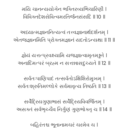
મયિ ચાનન્યયોગેન ભક્તિરવ્યભિચારિણી ।
વિવિક્તદેશસેવિત્વમરતિર્જનસંસદિ ॥ 10 ॥
અધ્યાત્મજ્ઞાનનિત્યત્વં તત્ત્વજ્ઞાનાર્થદર્શનમ્ ।
એતજ્જ્ઞાનમિતિ પ્રોક્તમજ્ઞાનં યદતોઽન્યથા ॥ 11 ॥
જ્ઞેયં યત્તત્પ્રવક્ષ્યામિ યજ્જ્ઞાત્વામૃતમશ્નુતે ।
અનાદિમત્પરં બ્રહ્મ ન સત્તન્નાસદુચ્યતે ॥ 12 ॥
સર્વતઃપાણિપાદં તત્સર્વતોઽક્ષિશિરોમુખમ્ ।
સર્વતઃશ્રુતિમલ્લોકે સર્વમાવૃત્ય તિષ્ઠતિ ॥ 13 ॥
સર્વેંદ્રિયગુણાભાસં સર્વેંદ્રિયવિવર્જિતમ્ ।
અસક્તં સર્વભૃચ્ચૈવ નિર્ગુણં ગુણભોક્તૃ ચ ॥ 14 ॥
બહિરંતશ્ચ ભૂતાનામચરં ચરમેવ ચ ।