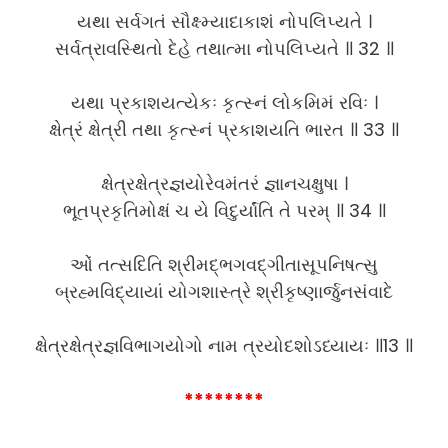
યથા સર્વગતં સૌક્ષ્મ્યાદાકાશં નોપલિપ્યતે ।
સર્વત્રાવસ્થિતો દેહે તથાત્મા નોપલિપ્યતે ॥ 32 ॥
યથા પ્રકાશયત્યેકઃ કૃત્સ્નં લોકમિમં રવિઃ ।
ક્ષેત્રં ક્ષેત્રી તથા કૃત્સ્નં પ્રકાશયતિ ભારત ॥ 33 ॥
ક્ષેત્રક્ષેત્રજ્ઞયોરેવમંતરં જ્ઞાનચક્ષુષા ।
ભૂતપ્રકૃતિમોક્ષં ચ યે વિદુર્યાંતિ તે પરમ્ ॥ 34 ॥
ઓં તત્સદિતિ શ્રીમદ્ભગવદ્ગીતાસૂપનિષત્સુ
બ્રહ્મવિદ્યાયાં યોગશાસ્ત્રે શ્રીકૃષ્ણાર્જુનસંવાદે
ક્ષેત્રક્ષેત્રજ્ઞવિભાગયોગો નામ ત્રયોદશોઽધ્યાયઃ ॥13 ॥
********