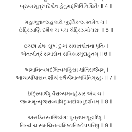
બ્રહ્મસૂત્રપદૈશ્ચૈવ હેતુમદ્ભિર્વિનિશ્ચિતૈઃ ॥ 4 ॥
મહાભૂતાન્યહંકારો બુદ્ધિરવ્યક્તમેવ ચ ।
ઇંદ્રિયાણિ દશૈકં ચ પંચ ચેંદ્રિયગોચરાઃ ॥ 5 ॥
ઇચ્છા દ્વેષઃ સુખં દુઃખં સંઘાતશ્ચેતના ધૃતિઃ ।
એતત્ક્ષેત્રં સમાસેન સવિકારમુદાહૃતમ્ ॥ 6 ॥
અમાનિત્વમદંભિત્વમહિંસા ક્ષાંતિરાર્જવમ્ ।
આચાર્યોપાસનં શૌચં સ્થૈર્યમાત્મવિનિગ્રહઃ ॥ 7 ॥
ઇંદ્રિયાર્થેષુ વૈરાગ્યમનહંકાર એવ ચ ।
જન્મમૃત્યુજરાવ્યાધિદુઃખદોષાનુદર્શનમ્ ॥ 8 ॥
અસક્તિરનભિષ્વંગઃ પુત્રદારગૃહાદિષુ ।
નિત્યં ચ સમચિત્તત્વમિષ્ટાનિષ્ટોપપત્તિષુ ॥ 9 ॥