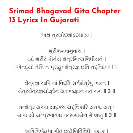
Srimad Bhagavad Gita Chapter
13 Lyrics In Gujarati
અથ ત્રયોદશોઽધ્યાયઃ ।
શ્રીભગવાનુવાચ ।
ઇદં શરીરં કૌંતેય ક્ષેત્રમિત્યભિધીયતે ।
એતદ્યો વેત્તિ તં પ્રાહુઃ ક્ષેત્રજ્ઞ ઇતિ તદ્વિદઃ ॥ 1 ॥
ક્ષેત્રજ્ઞં ચાપિ માં વિદ્ધિ સર્વક્ષેત્રેષુ ભારત ।
ક્ષેત્રક્ષેત્રજ્ઞયોર્જ્ઞાનં યત્તજ્જ્ઞાનં મતં મમ ॥ 2 ॥
તત્ક્ષેત્રં યચ્ચ યાદૃક્ચ યદ્વિકારિ યતશ્ચ યત્ ।
સ ચ યો યત્પ્રભાવશ્ચ તત્સમાસેન મે શૃણુ ॥ 3 ॥
ઋષિભિર્બહુધા ગીતં છંદોભિર્વિવિધૈઃ પૃથક્ ।