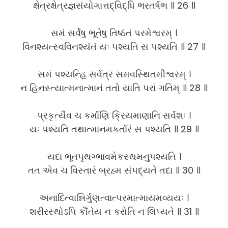
ક્ષેત્રક્ષેત્રજ્ઞસંયોગાત્તદ્વિદ્ધિ ભરતર્ષભ ॥ 26 ॥
સમં સર્વેષુ ભૂતેષુ તિષ્ઠંતં પરમેશ્વરમ્ ।
વિનશ્યત્સ્વવિનશ્યંતં યઃ પશ્યતિ સ પશ્યતિ ॥ 27 ॥
સમં પશ્યન્હિ સર્વત્ર સમવસ્થિતમીશ્વરમ્ ।
ન હિનસ્ત્યાત્મનાત્માનં તતો યાતિ પરાં ગતિમ્ ॥ 28 ॥
પ્રકૃત્યૈવ ચ કર્માણિ ક્રિયમાણાનિ સર્વશઃ ।
યઃ પશ્યતિ તથાત્માનમકર્તારં સ પશ્યતિ ॥ 29 ॥
યદા ભૂતપૃથગ્ભાવમેકસ્થમનુપશ્યતિ ।
તત એવ ચ વિસ્તારં બ્રહ્મ સંપદ્યતે તદા ॥ 30 ॥
અનાદિત્વાન્નિર્ગુણત્વાત્પરમાત્માયમવ્યયઃ ।
શરીરસ્થોઽપિ કૌંતેય ન કરોતિ ન લિપ્યતે ॥ 31 ॥