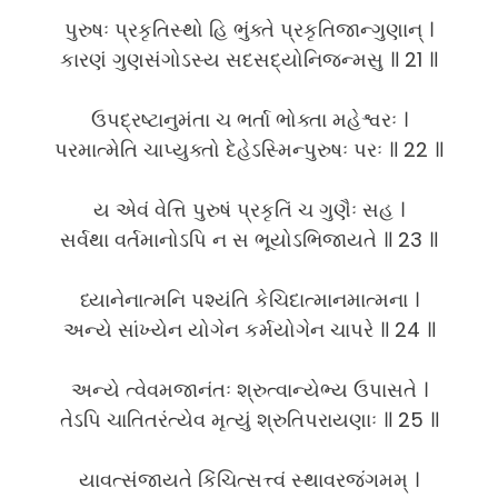
પુરુષઃ પ્રકૃતિસ્થો હિ ભુંક્તે પ્રકૃતિજાન્ગુણાન્ ।
કારણં ગુણસંગોઽસ્ય સદસદ્યોનિજન્મસુ ॥ 21 ॥
ઉપદ્રષ્ટાનુમંતા ચ ભર્તા ભોક્તા મહેશ્વરઃ ।
પરમાત્મેતિ ચાપ્યુક્તો દેહેઽસ્મિન્પુરુષઃ પરઃ ॥ 22 ॥
ય એવં વેત્તિ પુરુષં પ્રકૃતિં ચ ગુણૈઃ સહ ।
સર્વથા વર્તમાનોઽપિ ન સ ભૂયોઽભિજાયતે ॥ 23 ॥
ધ્યાનેનાત્મનિ પશ્યંતિ કેચિદાત્માનમાત્મના ।
અન્યે સાંખ્યેન યોગેન કર્મયોગેન ચાપરે ॥ 24 ॥
અન્યે ત્વેવમજાનંતઃ શ્રુત્વાન્યેભ્ય ઉપાસતે ।
તેઽપિ ચાતિતરંત્યેવ મૃત્યું શ્રુતિપરાયણાઃ ॥ 25 ॥
યાવત્સંજાયતે કિંચિત્સત્ત્વં સ્થાવરજંગમમ્ ।