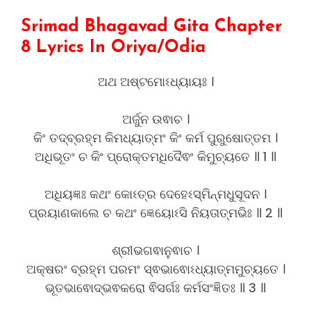
Srimad Bhagavad Gita Chapter
8 Lyrics In Oriya/Odia
ଅଥ ଅଷ୍ଟମୋଽଧ୍ୟାୟଃ ।
ଅର୍ଜୁନ ଉଵାଚ ।
କିଂ ତଦ୍ବ୍ରହ୍ମ କିମଧ୍ୟାତ୍ମଂ କିଂ କର୍ମ ପୁରୁଷୋତ୍ତମ ।
ଅଧିଭୂତଂ ଚ କିଂ ପ୍ରୋକ୍ତମଧିଦୈଵଂ କିମୁଚ୍ୟତେ ॥ 1 ॥
ଅଧିୟଜ୍ଞଃ କଥଂ କୋଽତ୍ର ଦେହେଽସ୍ମିନ୍ମଧୁସୂଦନ ।
ପ୍ରୟାଣକାଲେ ଚ କଥଂ ଜ୍ଞେୟୋଽସି ନିୟତାତ୍ମଭିଃ ॥ 2 ॥
ଶ୍ରୀଭଗଵାନୁଵାଚ ।
ଅକ୍ଷରଂ ବ୍ରହ୍ମ ପରମଂ ସ୍ଵଭାଵୋଽଧ୍ୟାତ୍ମମୁଚ୍ୟତେ ।
ଭୂତଭାଵୋଦ୍ଭଵକରୋ ଵିସର୍ଗଃ କର୍ମସଂଜ୍ଞିତଃ ॥ 3 ॥