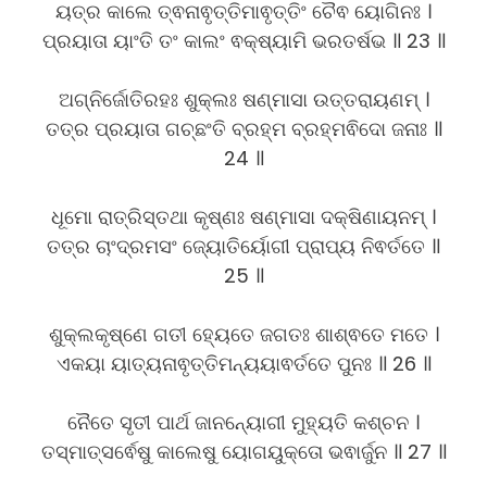
ୟତ୍ର କାଲେ ତ୍ଵନାଵୃତ୍ତିମାଵୃତ୍ତିଂ ଚୈଵ ୟୋଗିନଃ ।
ପ୍ରୟାତା ୟାଂତି ତଂ କାଲଂ ଵକ୍ଷ୍ୟାମି ଭରତର୍ଷଭ ॥ 23 ॥
ଅଗ୍ନିର୍ଜୋତିରହଃ ଶୁକ୍ଲଃ ଷଣ୍ମାସା ଉତ୍ତରାୟଣମ୍ ।
ତତ୍ର ପ୍ରୟାତା ଗଚ୍ଛଂତି ବ୍ରହ୍ମ ବ୍ରହ୍ମଵିଦୋ ଜନାଃ ॥
24 ॥
ଧୂମୋ ରାତ୍ରିସ୍ତଥା କୃଷ୍ଣଃ ଷଣ୍ମାସା ଦକ୍ଷିଣାୟନମ୍ ।
ତତ୍ର ଚାଂଦ୍ରମସଂ ଜ୍ୟୋତିର୍ୟୋଗୀ ପ୍ରାପ୍ୟ ନିଵର୍ତତେ ॥
25 ॥
ଶୁକ୍ଲକୃଷ୍ଣେ ଗତୀ ହ୍ୟେତେ ଜଗତଃ ଶାଶ୍ଵତେ ମତେ ।
ଏକୟା ୟାତ୍ୟନାଵୃତ୍ତିମନ୍ୟୟାଵର୍ତତେ ପୁନଃ ॥ 26 ॥
ନୈତେ ସୃତୀ ପାର୍ଥ ଜାନନ୍ୟୋଗୀ ମୁହ୍ୟତି କଶ୍ଚନ ।
ତସ୍ମାତ୍ସର୍ଵେଷୁ କାଲେଷୁ ୟୋଗୟୁକ୍ତୋ ଭଵାର୍ଜୁନ ॥ 27 ॥