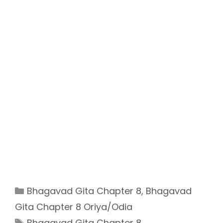
Categories
Bhagavad Gita Chapter 8
,
Bhagavad
Gita Chapter 8 Oriya/Odia
Tags
Bhagavad Gita Chapter 8