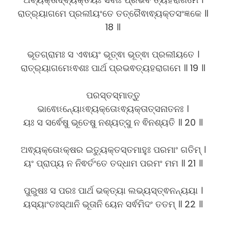
ରାତ୍ର୍ୟାଗମେ ପ୍ରଲୀୟଂତେ ତତ୍ରୈଵାଵ୍ୟକ୍ତସଂଜ୍ଞକେ ॥
18 ॥
ଭୂତଗ୍ରାମଃ ସ ଏଵାୟଂ ଭୂତ୍ଵା ଭୂତ୍ଵା ପ୍ରଲୀୟତେ ।
ରାତ୍ର୍ୟାଗମେଽଵଶଃ ପାର୍ଥ ପ୍ରଭଵତ୍ୟହରାଗମେ ॥ 19 ॥
ପରସ୍ତସ୍ମାତ୍ତୁ
ଭାଵୋଽନ୍ୟୋଽଵ୍ୟକ୍ତୋଽଵ୍ୟକ୍ତାତ୍ସନାତନଃ ।
ୟଃ ସ ସର୍ଵେଷୁ ଭୂତେଷୁ ନଶ୍ୟତ୍ସୁ ନ ଵିନଶ୍ୟତି ॥ 20 ॥
ଅଵ୍ୟକ୍ତୋଽକ୍ଷର ଇତ୍ୟୁକ୍ତସ୍ତମାହୁଃ ପରମାଂ ଗତିମ୍ ।
ୟଂ ପ୍ରାପ୍ୟ ନ ନିଵର୍ତଂତେ ତଦ୍ଧାମ ପରମଂ ମମ ॥ 21 ॥
ପୁରୁଷଃ ସ ପରଃ ପାର୍ଥ ଭକ୍ତ୍ୟା ଲଭ୍ୟସ୍ତ୍ଵନନ୍ୟୟା ।
ୟସ୍ୟାଂତଃସ୍ଥାନି ଭୂତାନି ୟେନ ସର୍ଵମିଦଂ ତତମ୍ ॥ 22 ॥