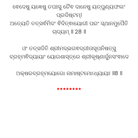
ଵେଦେଷୁ ୟଜ୍ଞେଷୁ ତପଃସୁ ଚୈଵ ଦାନେଷୁ ୟତ୍ପୁଣ୍ୟଫଲଂ
ପ୍ରଦିଷ୍ଟମ୍।
ଅତ୍ୟେତି ତତ୍ସର୍ଵମିଦଂ ଵିଦିତ୍ଵାୟୋଗୀ ପରଂ ସ୍ଥାନମୁପୈତି
ଚାଦ୍ୟମ୍ ॥ 28 ॥
ଓଂ ତତ୍ସଦିତି ଶ୍ରୀମଦ୍ଭଗଵଦ୍ଗୀତାସୂପନିଷତ୍ସୁ
ବ୍ରହ୍ମଵିଦ୍ୟାୟାଂ ୟୋଗଶାସ୍ତ୍ରେ ଶ୍ରୀକୃଷ୍ଣାର୍ଜୁନସଂଵାଦେ
ଅକ୍ଷରବ୍ରହ୍ମୟୋଗୋ ନାମାଷ୍ଟମୋଽଧ୍ୟାୟଃ ॥8 ॥
********