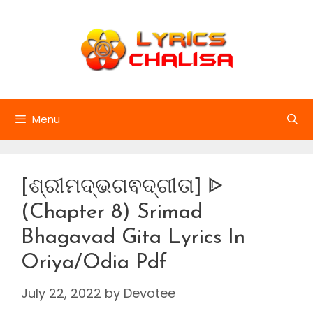
Skip
to
content
Menu
[ଶ୍ରୀମଦ୍ଭଗଵଦ୍ଗୀତା] ᐈ
(Chapter 8) Srimad
Bhagavad Gita Lyrics In
Oriya/Odia Pdf
July 22, 2022
by
Devotee