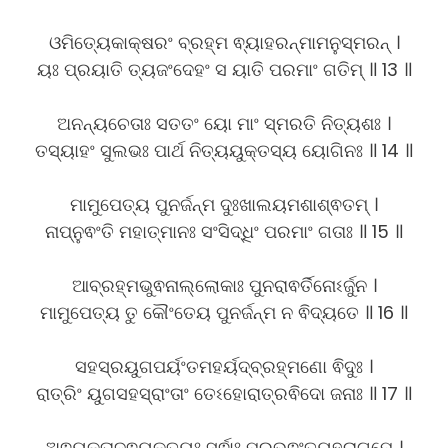
ଓମିତ୍ୟେକାକ୍ଷରଂ ବ୍ରହ୍ମ ଵ୍ୟାହରନ୍ମାମନୁସ୍ମରନ୍ ।
ୟଃ ପ୍ରୟାତି ତ୍ୟଜଂଦେହଂ ସ ୟାତି ପରମାଂ ଗତିମ୍ ॥ 13 ॥
ଅନନ୍ୟଚେତାଃ ସତତଂ ୟୋ ମାଂ ସ୍ମରତି ନିତ୍ୟଶଃ ।
ତସ୍ୟାହଂ ସୁଲଭଃ ପାର୍ଥ ନିତ୍ୟୟୁକ୍ତସ୍ୟ ୟୋଗିନଃ ॥ 14 ॥
ମାମୁପେତ୍ୟ ପୁନର୍ଜନ୍ମ ଦୁଃଖାଲୟମଶାଶ୍ଵତମ୍ ।
ନାପ୍ନୁଵଂତି ମହାତ୍ମାନଃ ସଂସିଦ୍ଧିଂ ପରମାଂ ଗତାଃ ॥ 15 ॥
ଆବ୍ରହ୍ମଭୁଵନାଲ୍ଲୋକାଃ ପୁନରାଵର୍ତିନୋଽର୍ଜୁନ ।
ମାମୁପେତ୍ୟ ତୁ କୌଂତେୟ ପୁନର୍ଜନ୍ମ ନ ଵିଦ୍ୟତେ ॥ 16 ॥
ସହସ୍ରୟୁଗପର୍ୟଂତମହର୍ୟଦ୍ବ୍ରହ୍ମଣୋ ଵିଦୁଃ ।
ରାତ୍ରିଂ ୟୁଗସହସ୍ରାଂତାଂ ତେଽହୋରାତ୍ରଵିଦୋ ଜନାଃ ॥ 17 ॥
ଅଵ୍ୟକ୍ତାଦ୍ଵ୍ୟକ୍ତୟଃ ସର୍ଵାଃ ପ୍ରଭଵଂତ୍ୟହରାଗମେ ।