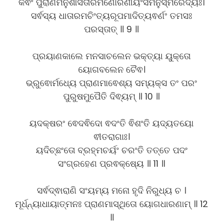
କଵିଂ ପୁରାଣମନୁଶାସିତାରମଣୋରଣୀୟଂସମନୁସ୍ମରେଦ୍ୟଃ।
ସର୍ଵସ୍ୟ ଧାତାରମଚିଂତ୍ୟରୂପମାଦିତ୍ୟଵର୍ଣଂ ତମସଃ
ପରସ୍ତାତ୍ ॥ 9 ॥
ପ୍ରୟାଣକାଲେ ମନସାଚଲେନ ଭକ୍ତ୍ୟା ୟୁକ୍ତୋ
ୟୋଗବଲେନ ଚୈଵ।
ଭ୍ରୁଵୋର୍ମଧ୍ୟେ ପ୍ରାଣମାଵେଶ୍ୟ ସମ୍ୟକ୍ସ ତଂ ପରଂ
ପୁରୁଷମୁପୈତି ଦିଵ୍ୟମ୍ ॥ 10 ॥
ୟଦକ୍ଷରଂ ଵେଦଵିଦୋ ଵଦଂତି ଵିଶଂତି ୟଦ୍ୟତୟୋ
ଵୀତରାଗାଃ।
ୟଦିଚ୍ଛଂତୋ ବ୍ରହ୍ମଚର୍ୟଂ ଚରଂତି ତତ୍ତେ ପଦଂ
ସଂଗ୍ରହେଣ ପ୍ରଵକ୍ଷ୍ୟେ ॥ 11 ॥
ସର୍ଵଦ୍ଵାରାଣି ସଂୟମ୍ୟ ମନୋ ହୃଦି ନିରୁଧ୍ୟ ଚ ।
ମୂର୍ଧ୍ନ୍ୟାଧାୟାତ୍ମନଃ ପ୍ରାଣମାସ୍ଥିତୋ ୟୋଗଧାରଣାମ୍ ॥ 12
॥