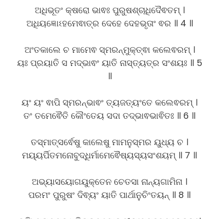
ଅଧିଭୂତଂ କ୍ଷରୋ ଭାଵଃ ପୁରୁଷଶ୍ଚାଧିଦୈଵତମ୍ ।
ଅଧିୟଜ୍ଞୋଽହମେଵାତ୍ର ଦେହେ ଦେହଭୃତାଂ ଵର ॥ 4 ॥
ଅଂତକାଲେ ଚ ମାମେଵ ସ୍ମରନ୍ମୁକ୍ତ୍ଵା କଲେଵରମ୍ ।
ୟଃ ପ୍ରୟାତି ସ ମଦ୍ଭାଵଂ ୟାତି ନାସ୍ତ୍ୟତ୍ର ସଂଶୟଃ ॥ 5
॥
ୟଂ ୟଂ ଵାପି ସ୍ମରନ୍ଭାଵଂ ତ୍ୟଜତ୍ୟଂତେ କଲେଵରମ୍ ।
ତଂ ତମେଵୈତି କୌଂତେୟ ସଦା ତଦ୍ଭାଵଭାଵିତଃ ॥ 6 ॥
ତସ୍ମାତ୍ସର୍ଵେଷୁ କାଲେଷୁ ମାମନୁସ୍ମର ୟୁଧ୍ୟ ଚ ।
ମୟ୍ୟର୍ପିତମନୋବୁଦ୍ଧିର୍ମାମେଵୈଷ୍ୟସ୍ୟସଂଶୟମ୍ ॥ 7 ॥
ଅଭ୍ୟାସୟୋଗୟୁକ୍ତେନ ଚେତସା ନାନ୍ୟଗାମିନା ।
ପରମଂ ପୁରୁଷଂ ଦିଵ୍ୟଂ ୟାତି ପାର୍ଥାନୁଚିଂତୟନ୍ ॥ 8 ॥