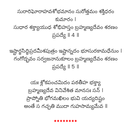
సురారిఘోరాహవశోభమానం సురోత్తమం శక్తిధరం
కుమారం ।
సుధార శక్త్యాయుధ శోభిహస్తం బ్రహ్మణ్యదేవం శరణం
ప్రపద్యే ॥ 4 ॥
ఇష్టార్థసిద్ధిప్రదమీశపుత్రం ఇష్టాన్నదం భూసురకామధేనుం ।
గంగోద్భవం సర్వజనానుకూలం బ్రహ్మణ్యదేవం శరణం
ప్రపద్యే ॥ 5 ॥
యః శ్లోకపంచమిదం పఠతీహ భక్త్యా
బ్రహ్మణ్యదేవ వినివేశిత మానసః సన్ ।
ప్రాప్నోతి భోగమఖిలం భువి యద్యదిష్టం
అంతే స గచ్ఛతి ముదా గుహసామ్యమేవ ॥
********