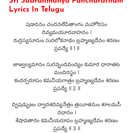
Sri Subrahmanya Pancharatnam
Lyrics In Telugu
షడాననం చందనలేపితాంగం మహోరసం
దివ్యమయూరవాహనం ।
రుద్రస్యసూనుం సురలోకనాథం బ్రహ్మణ్యదేవం శరణం
ప్రపద్యే ॥ 1 ॥
జాజ్వల్యమానం సురవృందవంద్యం కుమార ధారాతట
మందిరస్థం ।
కందర్పరూపం కమనీయగాత్రం బ్రహ్మణ్యదేవం శరణం
ప్రపద్యే ॥ 2 ॥
ద్విషడ్భుజం ద్వాదశదివ్యనేత్రం త్రయీతనుం శూలమసీ
దధానం ।
శేషావతారం కమనీయరూపం బ్రహ్మణ్యదేవం శరణం
ప్రపద్యే ॥ 3 ॥