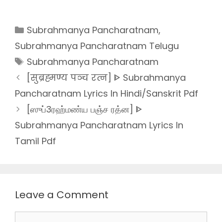
Categories
Subrahmanya Pancharatnam
,
Subrahmanya Pancharatnam Telugu
Tags
Subrahmanya Pancharatnam
[सुब्रह्मण्य पञ्च रत्न] ᐈ Subrahmanya
Pancharatnam Lyrics In Hindi/Sanskrit Pdf
[ஸுப்3ரஹ்மண்ய பஞ்ச ரத்ன] ᐈ
Subrahmanya Pancharatnam Lyrics In
Tamil Pdf
Leave a Comment
Comment