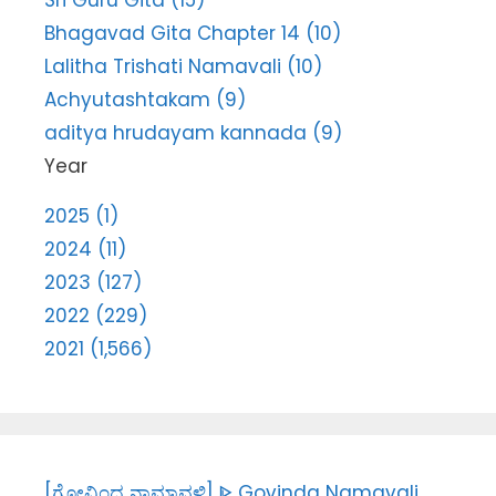
Sri Guru Gita (15)
Bhagavad Gita Chapter 14 (10)
Lalitha Trishati Namavali (10)
Achyutashtakam (9)
aditya hrudayam kannada (9)
Year
2025 (1)
2024 (11)
2023 (127)
2022 (229)
2021 (1,566)
[ಗೋವಿಂದ ನಾಮಾವಳಿ] ᐈ Govinda Namavali