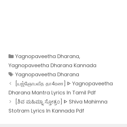
Categories
Yagnopaveetha Dharana
,
Yagnopaveetha Dharana Kannada
Tags
Yagnopaveetha Dharana
[யஜ்ஞோபவீத தா4ரண] ᐈ Yagnopaveetha
Dharana Mantra Lyrics In Tamil Pdf
[ಶಿವ ಮಹಿಮ್ನಾ ಸ್ತೋತ್ರಂ] ᐈ Shiva Mahimna
Stotram Lyrics In Kannada Pdf