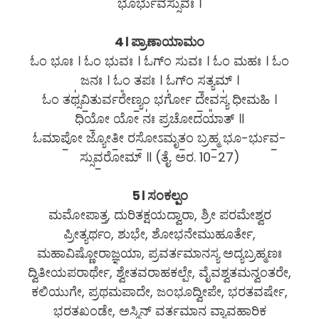
ಭೂರ್ಭುವಸ್ಸುವಃ ।
4। ಪ್ರಾಣಾಯಾಮಂ
ಓಂ ಭೂಃ । ಓಂ ಭುವಃ । ಓಗ್ಂ ಸುವಃ । ಓಂ ಮಹಃ । ಓಂ
ಜನಃ । ಓಂ ತಪಃ । ಓಗ್ಂ ಸ॒ತ್ಯಮ್ ।
ಓಂ ತಥ್ಸ॑ವಿ॒ತುರ್ವರೇ᳚ಣ್ಯಂ॒ ಭರ್ಗೋ॑ ದೇ॒ವಸ್ಯ॑ ಧೀಮಹಿ ।
ಧಿಯೋ॒ ಯೋ ನಃ॑ ಪ್ರಚೋದಯಾ᳚ತ್ ॥
ಓಮಾಪೋ॒ ಜ್ಯೋತೀ॒ ರಸೋ॒ಽಮೃತಂ॒ ಬ್ರಹ್ಮ॒ ಭೂ-ರ್ಭುವ॒-
ಸ್ಸುವ॒ರೋಮ್ ॥ (ತೈ. ಅರ. 10-27)
5। ಸಂಕಲ್ಪಂ
ಮಮೋಪಾತ್ತ, ದುರಿತಕ್ಷಯದ್ವಾರಾ, ಶ್ರೀ ಪರಮೇಶ್ವರ
ಪ್ರೀತ್ಯರ್ಥಂ, ಶುಭೇ, ಶೋಭನೇಮುಹೂರ್ತೇ,
ಮಹಾವಿಷ್ಣೋರಾಜ್ಞಯಾ, ಪ್ರವರ್ತಮಾನಸ್ಯ ಅದ್ಯಬ್ರಹ್ಮಣಃ
ದ್ವಿತೀಯಪರಾರ್ಥೇ, ಶ್ವೇತವರಾಹಕಲ್ಪೇ, ವೈವಶ್ವತಮನ್ವಂತರೇ,
ಕಲಿಯುಗೇ, ಪ್ರಥಮಪಾದೇ, ಜಂಭೂದ್ವೀಪೇ, ಭರತವರ್ಷೇ,
ಭರತಖಂಡೇ, ಅಸ್ಮಿನ್ ವರ್ತಮಾನ ವ್ಯಾವಹಾರಿಕ