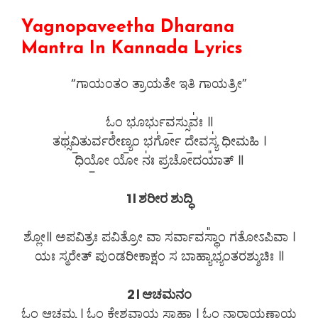
Yagnopaveetha Dharana
Mantra In Kannada Lyrics
“ಗಾಯಂತಂ ತ್ರಾಯತೇ ಇತಿ ಗಾಯತ್ರೀ”
ಓಂ ಭೂರ್ಭುವ॒ಸ್ಸುವಃ॑ ॥
ತಥ್ಸ॑ವಿ॒ತುರ್ವರೇ᳚ಣ್ಯಂ॒ ಭರ್ಗೋ॑ ದೇ॒ವಸ್ಯ॑ ಧೀಮಹಿ ।
ಧಿಯೋ॒ ಯೋ ನಃ॑ ಪ್ರಚೋದಯಾ᳚ತ್ ॥
1। ಶರೀರ ಶುದ್ಧಿ
ಶ್ಲೋ॥ ಅಪವಿತ್ರಃ ಪವಿತ್ರೋ ವಾ ಸರ್ವಾವಸ್ಥಾಂ᳚ ಗತೋಽಪಿವಾ ।
ಯಃ ಸ್ಮರೇತ್ ಪುಂಡರೀಕಾಕ್ಷಂ ಸ ಬಾಹ್ಯಾಭ್ಯಂತರಶ್ಶುಚಿಃ ॥
2। ಆಚಮನಂ
ಓಂ ಆಚಮ್ಯ । ಓಂ ಕೇಶವಾಯ ಸ್ವಾಹಾ । ಓಂ ನಾರಾಯಣಾಯ