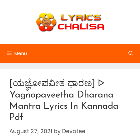
Skip
to
content
Menu
[ಯಜ್ಞೋಪವೀತ ಧಾರಣ] ᐈ
Yagnopaveetha Dharana
Mantra Lyrics In Kannada
Pdf
August 27, 2021
by
Devotee