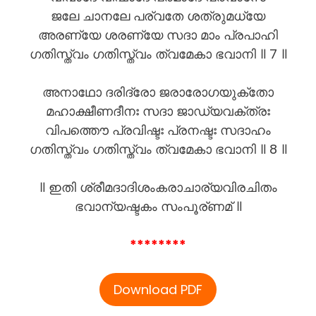
ജലേ ചാനലേ പര്വതേ ശത്രുമധ്യേ
അരണ്യേ ശരണ്യേ സദാ മാം പ്രപാഹി
ഗതിസ്ത്വം ഗതിസ്ത്വം ത്വമേകാ ഭവാനി ॥ 7 ॥
അനാഥോ ദരിദ്രോ ജരാരോഗയുക്തോ
മഹാക്ഷീണദീനഃ സദാ ജാഡ്യവക്ത്രഃ
വിപത്തൌ പ്രവിഷ്ടഃ പ്രനഷ്ടഃ സദാഹം
ഗതിസ്ത്വം ഗതിസ്ത്വം ത്വമേകാ ഭവാനി ॥ 8 ॥
॥ ഇതി ശ്രീമദാദിശംകരാചാര്യവിരചിതം
ഭവാന്യഷ്ടകം സംപൂര്ണമ് ॥
********
Download PDF