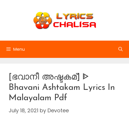
Skip
to
content
Menu
[ഭവാനീ അഷ്ടകമ്] ᐈ
Bhavani Ashtakam Lyrics In
Malayalam Pdf
July 18, 2021
by
Devotee