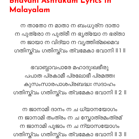
Bhavani Ashtakam Lyrics In
Malayalam
ന താതോ ന മാതാ ന ബംധുര്ന ദാതാ
ന പുത്രോ ന പുത്രീ ന ഭൃത്യോ ന ഭര്താ
ന ജായാ ന വിദ്യാ ന വൃത്തിര്മമൈവ
ഗതിസ്ത്വം ഗതിസ്ത്വം ത്വമേകാ ഭവാനി ॥ 1 ॥
ഭവാബ്ധാവപാരേ മഹാദുഃഖഭീരു
പപാത പ്രകാമീ പ്രലോഭീ പ്രമത്തഃ
കുസംസാരപാശപ്രബദ്ധഃ സദാഹം
ഗതിസ്ത്വം ഗതിസ്ത്വം ത്വമേകാ ഭവാനി ॥ 2 ॥
ന ജാനാമി ദാനം ന ച ധ്യാനയോഗം
ന ജാനാമി തംത്രം ന ച സ്തോത്രമംത്രമ്
ന ജാനാമി പൂജാം ന ച ന്യാസയോഗം
ഗതിസ്ത്വം ഗതിസ്ത്വം ത്വമേകാ ഭവാനി ॥ 3 ॥