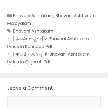
Categories
Bhavani Ashtakam
,
Bhavani Ashtakam
Malayalam
Tags
Bhavani Ashtakam
[ಭವಾನೀ ಅಷ್ಟಕಂ] ᐈ Bhavani Ashtakam
Lyrics In Kannada Pdf
[ભવાની અષ્ટકમ્] ᐈ Bhavani Ashtakam
Lyrics In Gujarati Pdf
Leave a Comment
Comment