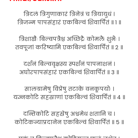
त्रिदलं त्रिगुणाकारं त्रिनेत्रं च त्रियायुधं ।
त्रिजन्म पापसंहारं एकबिल्वं शिवार्पितं ॥ 1 ॥
त्रिशाखैः बिल्वपत्रैश्च अच्छिद्रैः कोमलैः शुभैः ।
तवपूजां करिष्यामि एकबिल्वं शिवार्पितं ॥ 2 ॥
दर्शनं बिल्ववृक्षस्य स्पर्शनं पापनाशनं ।
अघोरपापसंहारं एकबिल्वं शिवार्पितं ॥ 3 ॥
सालग्रामेषु विप्रेषु तटाके वनकूपयोः ।
यज्ञ्नकोटि सहस्राणां एकबिल्वं शिवार्पितं ॥ 4 ॥
दन्तिकोटि सहस्रेषु अश्वमेध शतानि च ।
कोटिकन्याप्रदानेन एकबिल्वं शिवार्पितं ॥ 5 ॥