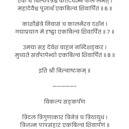
एकं च बिल्वपत्रैश्च कोटियज्ञ्न फलं लभेत् ।
महादेवैश्च पूजार्थं एकबिल्वं शिवार्पितं ॥ 6 ॥
काशीक्षेत्रे निवासं च कालभैरव दर्शनं ।
गयाप्रयाग मे दृष्ट्वा एकबिल्वं शिवार्पितं ॥ 7 ॥
उमया सह देवेशं वाहनं नन्दिशङ्करं ।
मुच्यते सर्वपापेभ्यो एकबिल्वं शिवार्पितं ॥ 8 ॥
इति श्री बिल्वाष्टकम् ॥
—————-
विकल्प सङ्कर्पण
त्रिदलं त्रिगुणाकारं त्रिनेत्रं च त्रियायुधं ।
त्रिजन्म पापसंहारं एकबिल्वं शिवार्पणं ॥