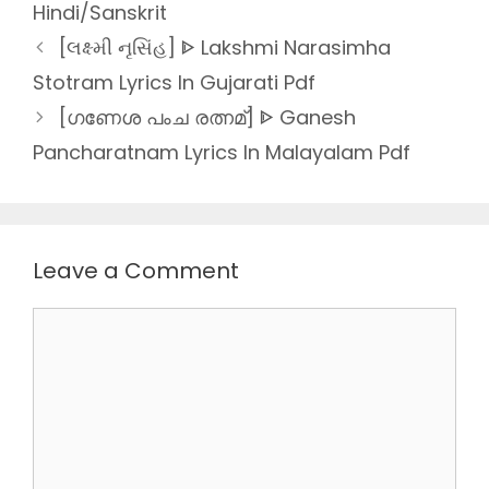
Hindi/Sanskrit
[લક્ષ્મી નૃસિંહ] ᐈ Lakshmi Narasimha
Stotram Lyrics In Gujarati Pdf
[ഗണേശ പംച രത്നമ്] ᐈ Ganesh
Pancharatnam Lyrics In Malayalam Pdf
Leave a Comment
Comment