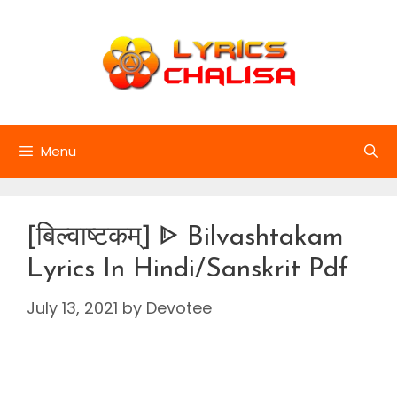
Skip
to
content
Menu
[बिल्वाष्टकम्] ᐈ Bilvashtakam
Lyrics In Hindi/Sanskrit Pdf
July 13, 2021
by
Devotee