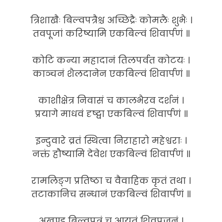
त्रिशाखैः बिल्वपत्रैश्च अच्छिद्रैः कोमलैः शुभैः ।
तवपूजां करिष्यामि एकबिल्वं शिवार्पणं ॥
कोटि कन्या महादानं तिलपर्वत कोटयः ।
काञ्चनं शैलदानेन एकबिल्वं शिवार्पणं ॥
काशीक्षेत्र निवासं च कालभैरव दर्शनं ।
प्रयागे माधवं दृष्ट्वा एकबिल्वं शिवार्पणं ॥
इन्दुवारे व्रतं स्थित्वा निराहारो महेश्वराः ।
नक्तं हौष्यामि देवेश एकबिल्वं शिवार्पणं ॥
रामलिङ्ग प्रतिष्ठा च वैवाहिक कृतं तथा ।
तटाकानिच सन्धानं एकबिल्वं शिवार्पणं ॥
अखण्ड बिल्वपत्रं च आयुतं शिवपूजनं ।