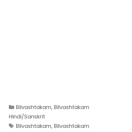
Categories
Bilvashtakam
,
Bilvashtakam
Hindi/Sanskrit
Tags
Bilvashtakam
,
Bilvashtakam