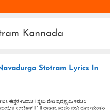
tram Kannada
ᐈ Navadurga Stotram Lyrics In
 ಈಶ್ವರ ಉವಾಚ । ಶೃಣು ದೇವಿ ಪ್ರವಕ್ಷ್ಯಾಮಿ ಕವಚಂ
ೋ ಮುಚ್ಯೇತ ಸಂಕಟಾತ್ ॥ 1 ॥ ಅಜ್ಞಾತ್ವಾ ಕವಚಂ ದೇವಿ ದುರ್ಗಾಮಂತ್ರಂ