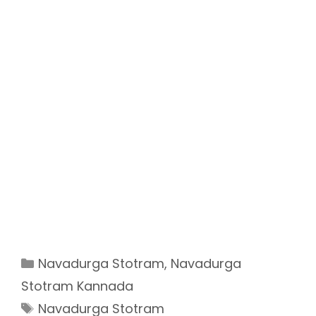
Categories
Navadurga Stotram
,
Navadurga
Stotram Kannada
Tags
Navadurga Stotram