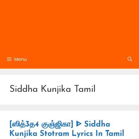
Menu
Siddha Kunjika Tamil
[ஸித்3த4 குஞ்ஜிகா] ᐈ Siddha
Kunjika Stotram Lyrics In Tamil