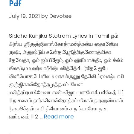
Pdf
July 19, 2021
by
Devotee
Siddha Kunjika Stotram Lyrics In Tamil ஓம்
அஸ்ய ஶ்ரீகுஞ்ஜிகாஸ்தோத்ரமன்த்ரஸ்ய ஸதா3ஶிவ
ருஷி:, அனுஷ்டுப் ச2ன்த:3,ஶ்ரீத்ரிகு3ணாத்மிகா
தே3வதா, ஓம் ஐம் பீ3ஜம், ஓம் ஹ்ரீம் ஶக்தி:, ஓம் க்லீம்
கீலகம்,மம ஸர்வாபீ4ஷ்டஸித்3த்4யர்தே2 ஜபே
வினியோக:3 । ஶிவ உவாசஶ்ருணு தே3வி ப்ரவக்ஷ்யாமி
குஞ்ஜிகாஸ்தோத்ரமுத்தமம் ।யேன
மன்த்ரப்ரபா4வேண சண்டீ3ஜாப: ஶுபோ4 ப4வேத் ॥ 1
॥ ந கவசம் நார்க3லாஸ்தோத்ரம் கீலகம் ந ரஹஸ்யகம்
।ந ஸூக்தம் நாபி த்4யானம் ச ந ந்யாஸோ ந ச
வார்சனம் ॥ 2 …
Read more