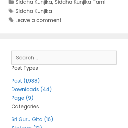
Categories
Siddha Kunjika
,
Siddha Kunjika Tamil
Tags
Siddha Kunjika
Leave a comment
Search
for:
Post Types
Post (1,938)
Downloads (44)
Page (9)
Categories
Sri Guru Gita (16)