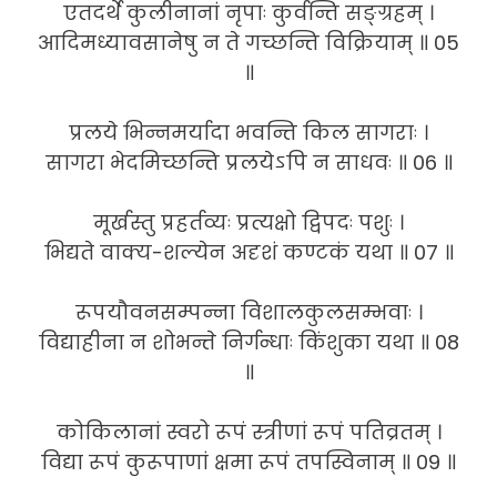
एतदर्थे कुलीनानां नृपाः कुर्वन्ति सङ्ग्रहम् ।
आदिमध्यावसानेषु न ते गच्छन्ति विक्रियाम् ॥ 05
॥
प्रलये भिन्नमर्यादा भवन्ति किल सागराः ।
सागरा भेदमिच्छन्ति प्रलयेऽपि न साधवः ॥ 06 ॥
मूर्खस्तु प्रहर्तव्यः प्रत्यक्षो द्विपदः पशुः ।
भिद्यते वाक्य-शल्येन अदृशं कण्टकं यथा ॥ 07 ॥
रूपयौवनसम्पन्ना विशालकुलसम्भवाः ।
विद्याहीना न शोभन्ते निर्गन्धाः किंशुका यथा ॥ 08
॥
कोकिलानां स्वरो रूपं स्त्रीणां रूपं पतिव्रतम् ।
विद्या रूपं कुरूपाणां क्षमा रूपं तपस्विनाम् ॥ 09 ॥