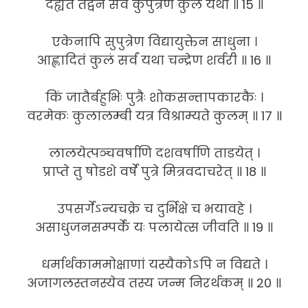
दह्यते तद्वनं सर्वं कुपुत्रेण कुलं यथा ॥ 15 ॥
एकेनापि सुपुत्रेण विद्यायुक्तेन साधुना ।
आह्लादितं कुलं सर्वं यथा चन्द्रेण शर्वरी ॥ 16 ॥
किं जातैर्बहुभिः पुत्रैः शोकसन्तापकारकैः ।
वरमेकः कुलालम्बी यत्र विश्राम्यते कुलम् ॥ 17 ॥
लालयेत्पञ्चवर्षाणि दशवर्षाणि ताडयेत् ।
प्राप्ते तु षोडशे वर्षे पुत्रे मित्रवदाचरेत् ॥ 18 ॥
उपसर्गेऽन्यचक्रे च दुर्भिक्षे च भयावहे ।
असाधुजनसम्पर्के यः पलायेत्स जीवति ॥ 19 ॥
धर्मार्थकाममोक्षाणां यस्यैकोऽपि न विद्यते ।
अजागलस्तनस्येव तस्य जन्म निरर्थकम् ॥ 20 ॥