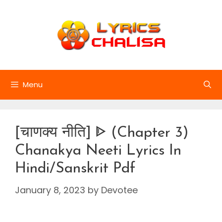
Skip
to
content
Menu
[चाणक्य नीति] ᐈ (Chapter 3)
Chanakya Neeti Lyrics In
Hindi/Sanskrit Pdf
January 8, 2023
by
Devotee