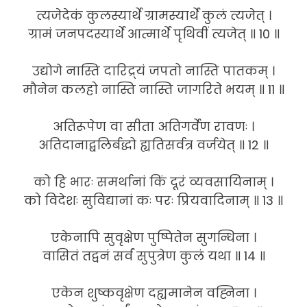
त्यजेदेकं कुलस्यार्थे ग्रामस्यार्थे कुलं त्यजेत् ।
ग्रामं जनपदस्यार्थे आत्मार्थे पृथिवीं त्यजेत् ॥ 10 ॥
उद्योगे नास्ति दारिद्र्यं जपतो नास्ति पातकम् ।
मौनेन कलहो नास्ति नास्ति जागरिते भयम् ॥ 11 ॥
अतिरूपेण वा सीता अतिगर्वेण रावणः ।
अतिदानाद्बलिर्बद्धो ह्यतिसर्वत्र वर्जयेत् ॥ 12 ॥
को हि भारः समर्थानां किं दूरं व्यवसायिनाम् ।
को विदेशः सुविद्यानां कः परः प्रियवादिनाम् ॥ 13 ॥
एकेनापि सुवृक्षेण पुष्पितेन सुगन्धिना ।
वासितं तद्वनं सर्वं सुपुत्रेण कुलं यथा ॥ 14 ॥
एकेन शुष्कवृक्षेण दह्यमानेन वह्निना ।