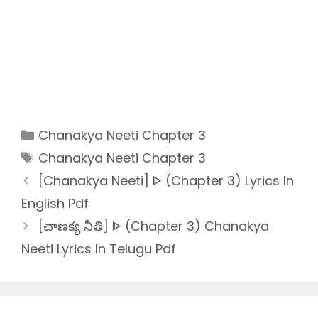
Categories
Chanakya Neeti Chapter 3
Tags
Chanakya Neeti Chapter 3
[Chanakya Neeti] ᐈ (Chapter 3) Lyrics In
English Pdf
[చాణక్య నీతి] ᐈ (Chapter 3) Chanakya
Neeti Lyrics In Telugu Pdf