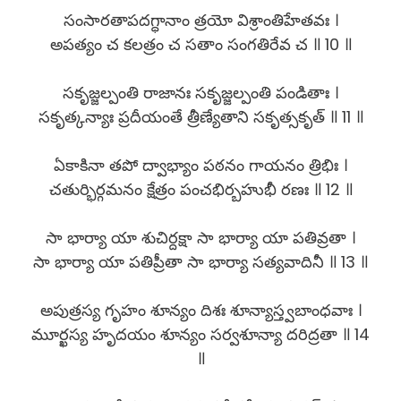
సంసారతాపదగ్ధానాం త్రయో విశ్రాంతిహేతవః ।
అపత్యం చ కలత్రం చ సతాం సంగతిరేవ చ ॥ 10 ॥
సకృజ్జల్పంతి రాజానః సకృజ్జల్పంతి పండితాః ।
సకృత్కన్యాః ప్రదీయంతే త్రీణ్యేతాని సకృత్సకృత్ ॥ 11 ॥
ఏకాకినా తపో ద్వాభ్యాం పఠనం గాయనం త్రిభిః ।
చతుర్భిర్గమనం క్షేత్రం పంచభిర్బహుభీ రణః ॥ 12 ॥
సా భార్యా యా శుచిర్దక్షా సా భార్యా యా పతివ్రతా ।
సా భార్యా యా పతిప్రీతా సా భార్యా సత్యవాదినీ ॥ 13 ॥
అపుత్రస్య గృహం శూన్యం దిశః శూన్యాస్త్వబాంధవాః ।
మూర్ఖస్య హృదయం శూన్యం సర్వశూన్యా దరిద్రతా ॥ 14
॥