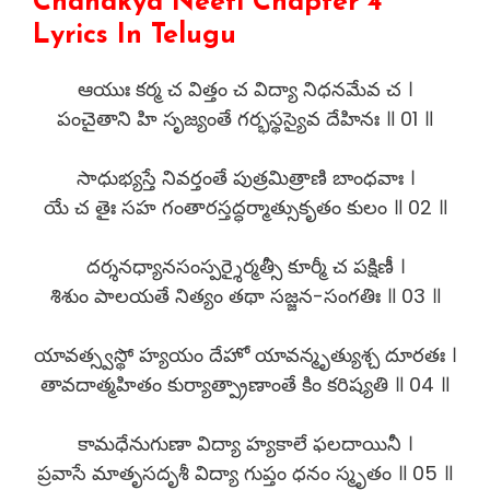
Chanakya Neeti Chapter 4
Lyrics In Telugu
ఆయుః కర్మ చ విత్తం చ విద్యా నిధనమేవ చ ।
పంచైతాని హి సృజ్యంతే గర్భస్థస్యైవ దేహినః ॥ 01 ॥
సాధుభ్యస్తే నివర్తంతే పుత్రమిత్రాణి బాంధవాః ।
యే చ తైః సహ గంతారస్తద్ధర్మాత్సుకృతం కులం ॥ 02 ॥
దర్శనధ్యానసంస్పర్శైర్మత్సీ కూర్మీ చ పక్షిణీ ।
శిశుం పాలయతే నిత్యం తథా సజ్జన-సంగతిః ॥ 03 ॥
యావత్స్వస్థో హ్యయం దేహో యావన్మృత్యుశ్చ దూరతః ।
తావదాత్మహితం కుర్యాత్ప్రాణాంతే కిం కరిష్యతి ॥ 04 ॥
కామధేనుగుణా విద్యా హ్యకాలే ఫలదాయినీ ।
ప్రవాసే మాతృసదృశీ విద్యా గుప్తం ధనం స్మృతం ॥ 05 ॥