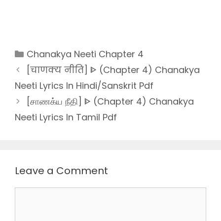
Categories
Chanakya Neeti Chapter 4
[चाणक्य नीति] ᐈ (Chapter 4) Chanakya
Neeti Lyrics In Hindi/Sanskrit Pdf
[சாணக்ய நீதி] ᐈ (Chapter 4) Chanakya
Neeti Lyrics In Tamil Pdf
Leave a Comment
Comment