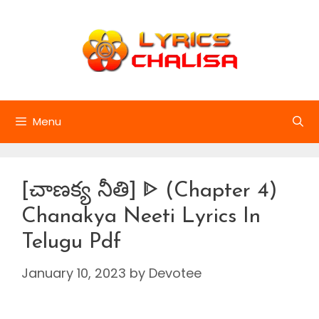
Skip
to
content
Menu
[చాణక్య నీతి] ᐈ (Chapter 4)
Chanakya Neeti Lyrics In
Telugu Pdf
January 10, 2023
by
Devotee