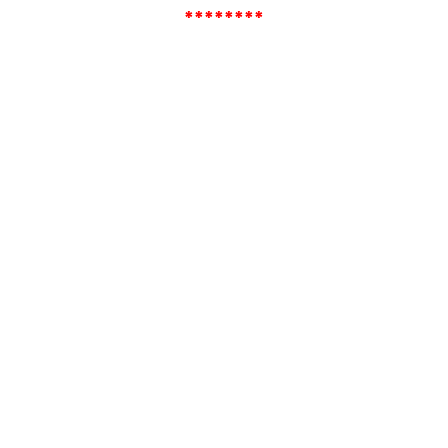
********