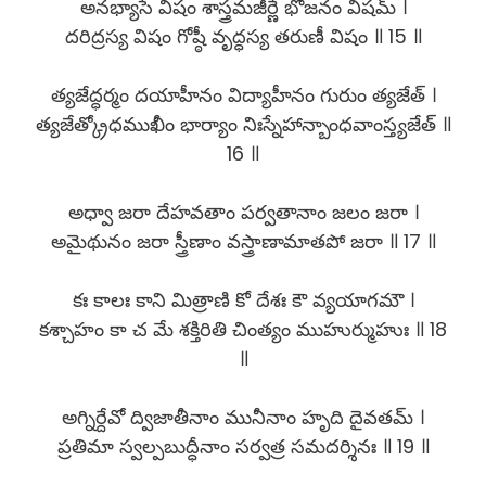
అనభ్యాసే విషం శాస్త్రమజీర్ణే భోజనం విషమ్ ।
దరిద్రస్య విషం గోష్ఠీ వృద్ధస్య తరుణీ విషం ॥ 15 ॥
త్యజేద్ధర్మం దయాహీనం విద్యాహీనం గురుం త్యజేత్ ।
త్యజేత్క్రోధముఖీం భార్యాం నిఃస్నేహాన్బాంధవాంస్త్యజేత్ ॥
16 ॥
అధ్వా జరా దేహవతాం పర్వతానాం జలం జరా ।
అమైథునం జరా స్త్రీణాం వస్త్రాణామాతపో జరా ॥ 17 ॥
కః కాలః కాని మిత్రాణి కో దేశః కౌ వ్యయాగమౌ ।
కశ్చాహం కా చ మే శక్తిరితి చింత్యం ముహుర్ముహుః ॥ 18
॥
అగ్నిర్దేవో ద్విజాతీనాం మునీనాం హృది దైవతమ్ ।
ప్రతిమా స్వల్పబుద్ధీనాం సర్వత్ర సమదర్శినః ॥ 19 ॥