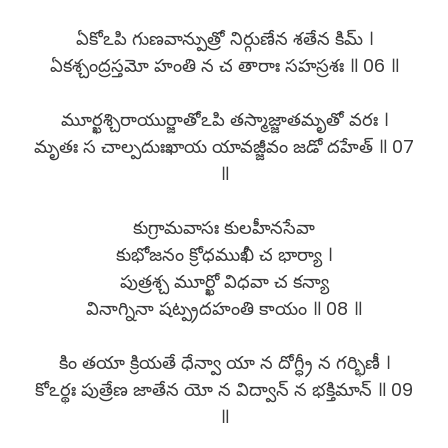
ఏకోఽపి గుణవాన్పుత్రో నిర్గుణేన శతేన కిమ్ ।
ఏకశ్చంద్రస్తమో హంతి న చ తారాః సహస్రశః ॥ 06 ॥
మూర్ఖశ్చిరాయుర్జాతోఽపి తస్మాజ్జాతమృతో వరః ।
మృతః స చాల్పదుఃఖాయ యావజ్జీవం జడో దహేత్ ॥ 07
॥
కుగ్రామవాసః కులహీనసేవా
కుభోజనం క్రోధముఖీ చ భార్యా ।
పుత్రశ్చ మూర్ఖో విధవా చ కన్యా
వినాగ్నినా షట్ప్రదహంతి కాయం ॥ 08 ॥
కిం తయా క్రియతే ధేన్వా యా న దోగ్ధ్రీ న గర్భిణీ ।
కోఽర్థః పుత్రేణ జాతేన యో న విద్వాన్ న భక్తిమాన్ ॥ 09
॥