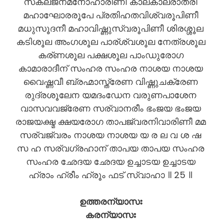
സകലജനമനോഹാരിണീ കാലകാലരാത്രീ
മഹാഘോരരൂപേ പ്രതിഹതവിശ്വരൂപിണീ
മധുസൂദനീ മഹാവിഷ്ണുസ്വരൂപിണീ ശിരശ്ശൂല
കടിശൂല അംഗശൂല പാര്ശ്വശൂല നേത്രശൂല
കര്ണശൂല പക്ഷശൂല പാംഡുരോഗ
കാമാരാദീന് സംഹര സംഹര നാശയ നാശയ
വൈഷ്ണവീ ബ്രഹ്മാസ്ത്രേണ വിഷ്ണുചക്രേണ
രുദ്രശൂലേന യമദംഡേന വരുണപാശേന
വാസവവജ്രേണ സര്വാനരീം ഭംജയ ഭംജയ
രാജയക്ഷ്മ ക്ഷയരോഗ താപജ്വരനിവാരിണീ മമ
സര്വജ്വരം നാശയ നാശയ യ ര ല വ ശ ഷ
സ ഹ സര്വഗ്രഹാന് താപയ താപയ സംഹര
സംഹര ഛേദയ ഛേദയ ഉച്ചാടയ ഉച്ചാടയ
ഹ്രാം ഹ്രീം ഹ്രൂം ഫട് സ്വാഹാ ॥ 25 ॥
ഉത്തരന്യാസഃ
കരന്യാസഃ