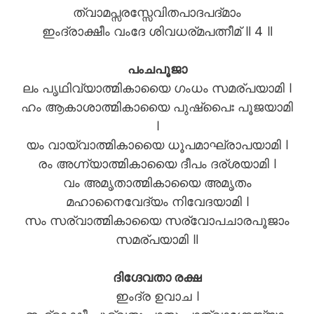
ത്വാമപ്സരസ്സേവിതപാദപദ്മാം
ഇംദ്രാക്ഷീം വംദേ ശിവധര്മപത്നീമ് ॥ 4 ॥
പംചപൂജാ
ലം പൃഥിവ്യാത്മികായൈ ഗംധം സമര്പയാമി ।
ഹം ആകാശാത്മികായൈ പുഷ്പൈഃ പൂജയാമി
।
യം വായ്വാത്മികായൈ ധൂപമാഘ്രാപയാമി ।
രം അഗ്ന്യാത്മികായൈ ദീപം ദര്ശയാമി ।
വം അമൃതാത്മികായൈ അമൃതം
മഹാനൈവേദ്യം നിവേദയാമി ।
സം സര്വാത്മികായൈ സര്വോപചാരപൂജാം
സമര്പയാമി ॥
ദിഗ്ദേവതാ രക്ഷ
ഇംദ്ര ഉവാച ।