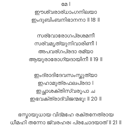
മേ ।
ഈശ്വരാര്ധാംഗനിലയാ
ഇംദുബിംബനിഭാനനാ ॥ 18 ॥
സര്വോരോഗപ്രശമനീ
സര്വമൃത്യുനിവാരിണീ ।
അപവര്ഗപ്രദാ രമ്യാ
ആയുരാരോഗ്യദായിനീ ॥ 19 ॥
ഇംദ്രാദിദേവസംസ്തുത്യാ
ഇഹാമുത്രഫലപ്രദാ ।
ഇച്ഛാശക്തിസ്വരൂപാ ച
ഇഭവക്ത്രാദ്വിജന്മഭൂഃ ॥ 20 ॥
ഭസ്മായുധായ വിദ്മഹേ രക്തനേത്രായ
ധീമഹി തന്നോ ജ്വരഹരഃ പ്രചോദയാത് ॥ 21 ॥