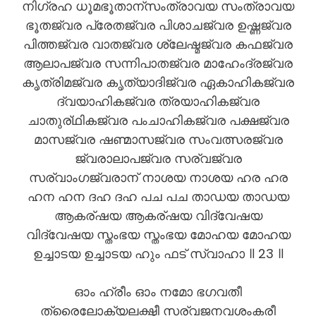
നിഗ്രഹ ധൂമഭൂതാന്സംത്രാവയ സംത്രാവയ
ഭൂതജ്വര പ്രേതജ്വര പിശാചജ്വര ഉഷ്ണജ്വര
പിത്തജ്വര വാതജ്വര ശ്ലേഷ്മജ്വര കഫജ്വര
ആലാപജ്വര സന്നിപാതജ്വര മാഹേംദ്രജ്വര
കൃത്രിമജ്വര കൃത്യാദിജ്വര ഏകാഹികജ്വര
ദ്വയാഹികജ്വര ത്രയാഹികജ്വര
ചാതുര്ഥികജ്വര പംചാഹികജ്വര പക്ഷജ്വര
മാസജ്വര ഷണ്മാസജ്വര സംവത്സരജ്വര
ജ്വരാലാപജ്വര സര്വജ്വര
സര്വാംഗജ്വരാന് നാശയ നാശയ ഹര ഹര
ഹന ഹന ദഹ ദഹ പച പച താഡയ താഡയ
ആകര്ഷയ ആകര്ഷയ വിദ്വേഷയ
വിദ്വേഷയ സ്തംഭയ സ്തംഭയ മോഹയ മോഹയ
ഉച്ചാടയ ഉച്ചാടയ ഹും ഫട് സ്വാഹാ ॥ 23 ॥
ഓം ഹ്രീം ഓം നമോ ഭഗവതീ
ത്രൈലോക്യലക്ഷ്മീ സര്വജനവശംകരീ