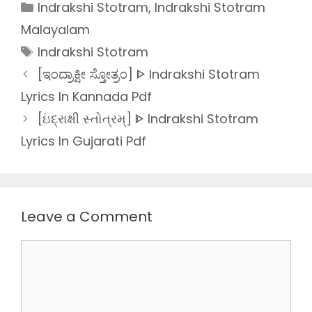
Categories
Indrakshi Stotram
,
Indrakshi Stotram
Malayalam
Tags
Indrakshi Stotram
[ಇಂದ್ರಾಕ್ಷೀ ಸ್ತೋತ್ರಂ] ᐈ Indrakshi Stotram
Lyrics In Kannada Pdf
[ઇંદ્રાક્ષી સ્તોત્રમ્] ᐈ Indrakshi Stotram
Lyrics In Gujarati Pdf
Leave a Comment
Comment