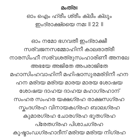
മംത്രഃ
ഓം ഐം ഹ്രീം ശ്രീം ക്ലീം ക്ലൂം
ഇംദ്രാക്ഷ്യൈ നമഃ ॥ 22 ॥
ഓം നമോ ഭഗവതീ ഇംദ്രാക്ഷീ
സര്വജനസമ്മോഹിനീ കാലരാത്രീ
നാരസിംഹീ സര്വശത്രുസംഹാരിണീ അനലേ
അഭയേ അജിതേ അപരാജിതേ
മഹാസിംഹവാഹിനീ മഹിഷാസുരമര്ദിനീ ഹന
ഹന മര്ദയ മര്ദയ മാരയ മാരയ ശോഷയ
ശോഷയ ദാഹയ ദാഹയ മഹാഗ്രഹാന്
സംഹര സംഹര യക്ഷഗ്രഹ രാക്ഷസഗ്രഹ
സ്കംദഗ്രഹ വിനായകഗ്രഹ ബാലഗ്രഹ
കുമാരഗ്രഹ ചോരഗ്രഹ ഭൂതഗ്രഹ
പ്രേതഗ്രഹ പിശാചഗ്രഹ
കൂഷ്മാംഡഗ്രഹാദീന് മര്ദയ മര്ദയ നിഗ്രഹ