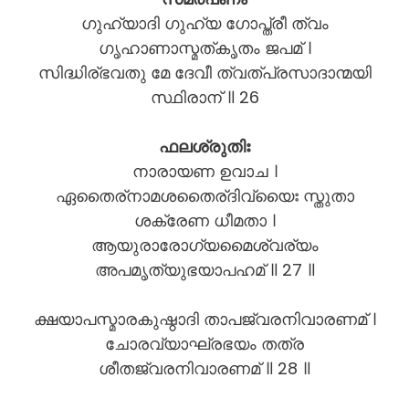
ഗുഹ്യാദി ഗുഹ്യ ഗോപ്ത്രീ ത്വം
ഗൃഹാണാസ്മത്കൃതം ജപമ് ।
സിദ്ധിര്ഭവതു മേ ദേവീ ത്വത്പ്രസാദാന്മയി
സ്ഥിരാന് ॥ 26
ഫലശ്രുതിഃ
നാരായണ ഉവാച ।
ഏതൈര്നാമശതൈര്ദിവ്യൈഃ സ്തുതാ
ശക്രേണ ധീമതാ ।
ആയുരാരോഗ്യമൈശ്വര്യം
അപമൃത്യുഭയാപഹമ് ॥ 27 ॥
ക്ഷയാപസ്മാരകുഷ്ഠാദി താപജ്വരനിവാരണമ് ।
ചോരവ്യാഘ്രഭയം തത്ര
ശീതജ്വരനിവാരണമ് ॥ 28 ॥