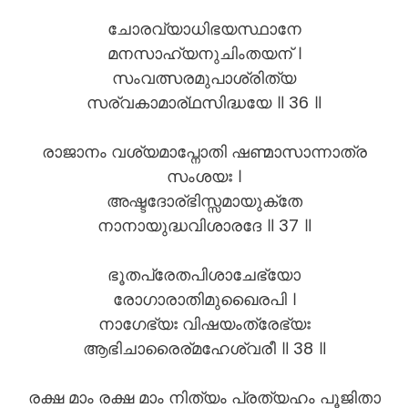
ചോരവ്യാധിഭയസ്ഥാനേ
മനസാഹ്യനുചിംതയന് ।
സംവത്സരമുപാശ്രിത്യ
സര്വകാമാര്ഥസിദ്ധയേ ॥ 36 ॥
രാജാനം വശ്യമാപ്നോതി ഷണ്മാസാന്നാത്ര
സംശയഃ ।
അഷ്ടദോര്ഭിസ്സമായുക്തേ
നാനായുദ്ധവിശാരദേ ॥ 37 ॥
ഭൂതപ്രേതപിശാചേഭ്യോ
രോഗാരാതിമുഖൈരപി ।
നാഗേഭ്യഃ വിഷയംത്രേഭ്യഃ
ആഭിചാരൈര്മഹേശ്വരീ ॥ 38 ॥
രക്ഷ മാം രക്ഷ മാം നിത്യം പ്രത്യഹം പൂജിതാ