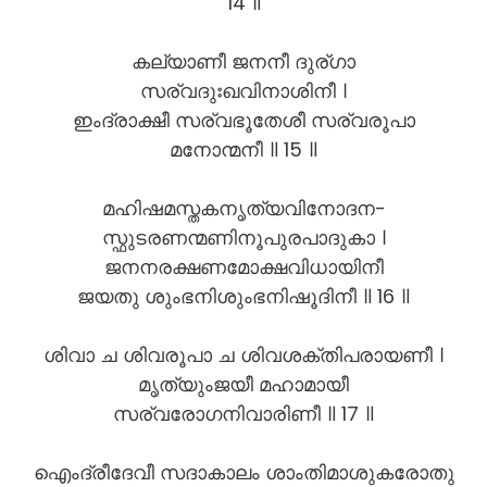
14 ॥
കല്യാണീ ജനനീ ദുര്ഗാ
സര്വദുഃഖവിനാശിനീ ।
ഇംദ്രാക്ഷീ സര്വഭൂതേശീ സര്വരൂപാ
മനോന്മനീ ॥ 15 ॥
മഹിഷമസ്തകനൃത്യവിനോദന-
സ്ഫുടരണന്മണിനൂപുരപാദുകാ ।
ജനനരക്ഷണമോക്ഷവിധായിനീ
ജയതു ശുംഭനിശുംഭനിഷൂദിനീ ॥ 16 ॥
ശിവാ ച ശിവരൂപാ ച ശിവശക്തിപരായണീ ।
മൃത്യുംജയീ മഹാമായീ
സര്വരോഗനിവാരിണീ ॥ 17 ॥
ഐംദ്രീദേവീ സദാകാലം ശാംതിമാശുകരോതു