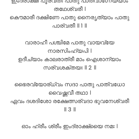
ഇംദ്രാക്ഷീ പൂര്വതഃ പാതു പാത്വാഗ്നേയ്യാം
തഥേശ്വരീ ।
കൌമാരീ ദക്ഷിണേ പാതു നൈരൃത്യാം പാതു
പാര്വതീ ॥ 1 ॥
വാരാഹീ പശ്ചിമേ പാതു വായവ്യേ
നാരസിംഹ്യപി ।
ഉദീച്യാം കാലരാത്രീ മാം ഐശാന്യാം
സര്വശക്തയഃ ॥ 2 ॥
ഭൈരവ്യോര്ധ്വം സദാ പാതു പാത്വധോ
വൈഷ്ണവീ തഥാ ।
ഏവം ദശദിശോ രക്ഷേത്സര്വദാ ഭുവനേശ്വരീ
॥ 3 ॥
ഓം ഹ്രീം ശ്രീം ഇംദ്രാക്ഷ്യൈ നമഃ ।