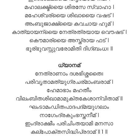
മഹാലക്ഷ്മ്യൈ ശിരസേ സ്വാഹാ ।
മഹേശ്വര്യൈ ശിഖായൈ വഷട് ।
അംബുജാക്ഷ്യൈ കവചായ ഹുമ് ।
കാത്യായന്യൈ നേത്രത്രയായ വൌഷട് ।
കൌമാര്യൈ അസ്ത്രായ ഫട് ।
ഭൂര്ഭുവസ്സുവരോമിതി ദിഗ്ബംധഃ ॥
ധ്യാനമ്
നേത്രാണാം ദശഭിശ്ശതൈഃ
പരിവൃതാമത്യുഗ്രചര്മാംബരാമ് ।
ഹേമാഭാം മഹതീം
വിലംബിതശിഖാമാമുക്തകേശാന്വിതാമ് ॥
ഘംടാമംഡിതപാദപദ്മയുഗലാം
നാഗേംദ്രകുംഭസ്തനീമ് ।
ഇംദ്രാക്ഷീം പരിചിംതയാമി മനസാ
കല്പോക്തസിദ്ധിപ്രദാമ് ॥ 1 ॥