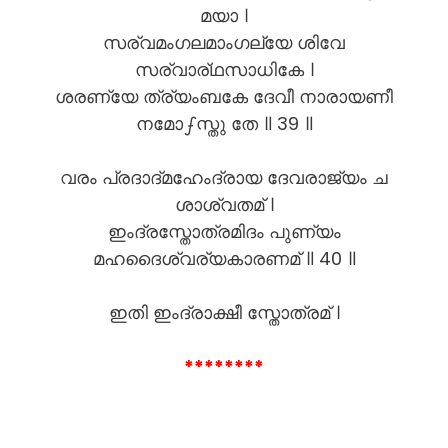
മയാ ।
സര്വമംഗലമാംഗല്യേ ശിവേ
സര്വാര്ഥസാധികേ ।
ശരണ്യേ ത്ര്യംബകേ ദേവീ നാരായണീ
നമോഽസ്തു തേ ॥ 39 ॥
വരം പ്രദാദ്മഹേംദ്രായ ദേവരാജ്യം ച
ശാശ്വതമ് ।
ഇംദ്രസ്തോത്രമിദം പുണ്യം
മഹദൈശ്വര്യകാരണമ് ॥ 40 ॥
ഇതി ഇംദ്രാക്ഷീ സ്തോത്രമ് ।
********