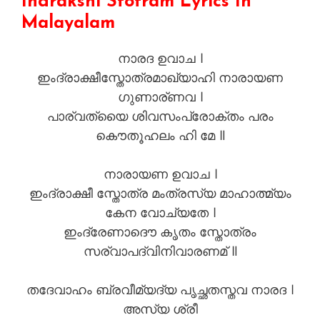
Indrakshi Stotram Lyrics In
Malayalam
നാരദ ഉവാച ।
ഇംദ്രാക്ഷീസ്തോത്രമാഖ്യാഹി നാരായണ
ഗുണാര്ണവ ।
പാര്വത്യൈ ശിവസംപ്രോക്തം പരം
കൌതൂഹലം ഹി മേ ॥
നാരായണ ഉവാച ।
ഇംദ്രാക്ഷീ സ്തോത്ര മംത്രസ്യ മാഹാത്മ്യം
കേന വോച്യതേ ।
ഇംദ്രേണാദൌ കൃതം സ്തോത്രം
സര്വാപദ്വിനിവാരണമ് ॥
തദേവാഹം ബ്രവീമ്യദ്യ പൃച്ഛതസ്തവ നാരദ ।
അസ്യ ശ്രീ