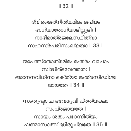
॥ 32 ॥
ദ്വിജൈര്നിത്യമിദം ജപ്യം
ഭാഗ്യാരോഗ്യാഭീപ്സുഭിഃ ।
നാഭിമാത്രജലേസ്ഥിത്വാ
സഹസ്രപരിസംഖ്യയാ ॥ 33 ॥
ജപേത്സ്തോത്രമിമം മംത്രം വാചാം
സിദ്ധിര്ഭവേത്തതഃ ।
അനേനവിധിനാ ഭക്ത്യാ മംത്രസിദ്ധിശ്ച
ജായതേ ॥ 34 ॥
സംതുഷ്ടാ ച ഭവേദ്ദേവീ പ്രത്യക്ഷാ
സംപ്രജായതേ ।
സായം ശതം പഠേന്നിത്യം
ഷണ്മാസാത്സിദ്ധിരുച്യതേ ॥ 35 ॥