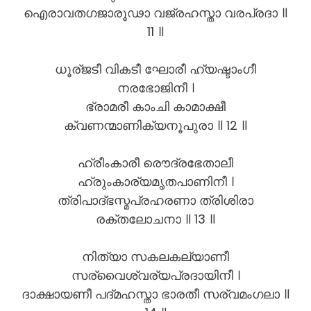
ഐരാവതഗജാരൂഢാ വജ്രഹസ്താ വരപ്രദാ ॥
11 ॥
ധൂര്ജടീ വികടീ ഘോരീ ഹ്യഷ്ടാംഗീ
നരഭോജിനീ ।
ഭ്രാമരീ കാംചി കാമാക്ഷീ
ക്വണന്മാണിക്യനൂപുരാ ॥ 12 ॥
ഹ്രീംകാരീ രൌദ്രഭേതാലീ
ഹ്രുംകാര്യമൃതപാണിനീ ।
ത്രിപാദ്ഭസ്മപ്രഹരണാ ത്രിശിരാ
രക്തലോചനാ ॥ 13 ॥
നിത്യാ സകലകല്യാണീ
സര്വൈശ്വര്യപ്രദായിനീ ।
ദാക്ഷായണീ പദ്മഹസ്താ ഭാരതീ സര്വമംഗലാ ॥