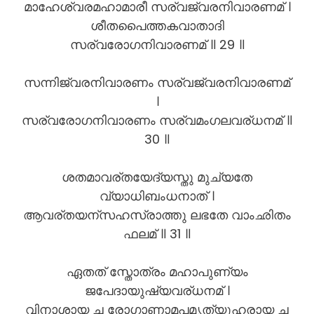
മാഹേശ്വരമഹാമാരീ സര്വജ്വരനിവാരണമ് ।
ശീതപൈത്തകവാതാദി
സര്വരോഗനിവാരണമ് ॥ 29 ॥
സന്നിജ്വരനിവാരണം സര്വജ്വരനിവാരണമ്
।
സര്വരോഗനിവാരണം സര്വമംഗലവര്ധനമ് ॥
30 ॥
ശതമാവര്തയേദ്യസ്തു മുച്യതേ
വ്യാധിബംധനാത് ।
ആവര്തയന്സഹസ്രാത്തു ലഭതേ വാംഛിതം
ഫലമ് ॥ 31 ॥
ഏതത് സ്തോത്രം മഹാപുണ്യം
ജപേദായുഷ്യവര്ധനമ് ।
വിനാശായ ച രോഗാണാമപമൃത്യുഹരായ ച