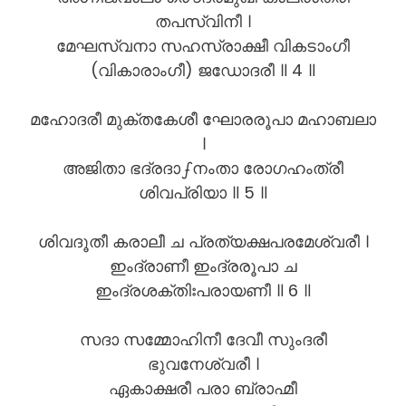
തപസ്വിനീ ।
മേഘസ്വനാ സഹസ്രാക്ഷീ വികടാംഗീ
(വികാരാംഗീ) ജഡോദരീ ॥ 4 ॥
മഹോദരീ മുക്തകേശീ ഘോരരൂപാ മഹാബലാ
।
അജിതാ ഭദ്രദാഽനംതാ രോഗഹംത്രീ
ശിവപ്രിയാ ॥ 5 ॥
ശിവദൂതീ കരാലീ ച പ്രത്യക്ഷപരമേശ്വരീ ।
ഇംദ്രാണീ ഇംദ്രരൂപാ ച
ഇംദ്രശക്തിഃപരായണീ ॥ 6 ॥
സദാ സമ്മോഹിനീ ദേവീ സുംദരീ
ഭുവനേശ്വരീ ।
ഏകാക്ഷരീ പരാ ബ്രാഹ്മീ