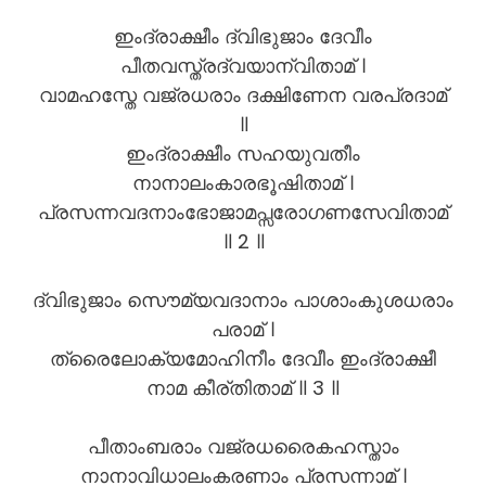
ഇംദ്രാക്ഷീം ദ്വിഭുജാം ദേവീം
പീതവസ്ത്രദ്വയാന്വിതാമ് ।
വാമഹസ്തേ വജ്രധരാം ദക്ഷിണേന വരപ്രദാമ്
॥
ഇംദ്രാക്ഷീം സഹയുവതീം
നാനാലംകാരഭൂഷിതാമ് ।
പ്രസന്നവദനാംഭോജാമപ്സരോഗണസേവിതാമ്
॥ 2 ॥
ദ്വിഭുജാം സൌമ്യവദാനാം പാശാംകുശധരാം
പരാമ് ।
ത്രൈലോക്യമോഹിനീം ദേവീം ഇംദ്രാക്ഷീ
നാമ കീര്തിതാമ് ॥ 3 ॥
പീതാംബരാം വജ്രധരൈകഹസ്താം
നാനാവിധാലംകരണാം പ്രസന്നാമ് ।