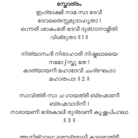
സ്തോത്രം
ഇംദ്രാക്ഷീ നാമ സാ ദേവീ
ദേവതൈസ്സമുദാഹൃതാ ।
ഗൌരീ ശാകംഭരീ ദേവീ ദുര്ഗാനാമ്നീതി
വിശ്രുതാ ॥ 1 ॥
നിത്യാനംദീ നിരാഹാരീ നിഷ്കലായൈ
നമോഽസ്തു തേ ।
കാത്യായനീ മഹാദേവീ ചംദ്രഘംടാ
മഹാതപാഃ ॥ 2 ॥
സാവിത്രീ സാ ച ഗായത്രീ ബ്രഹ്മാണീ
ബ്രഹ്മവാദിനീ ।
നാരായണീ ഭദ്രകാലീ രുദ്രാണീ കൃഷ്ണപിംഗലാ
॥ 3 ॥
അഗ്നിജ്വാലാ രൌദ്രമുഖീ കാലരാത്രീ