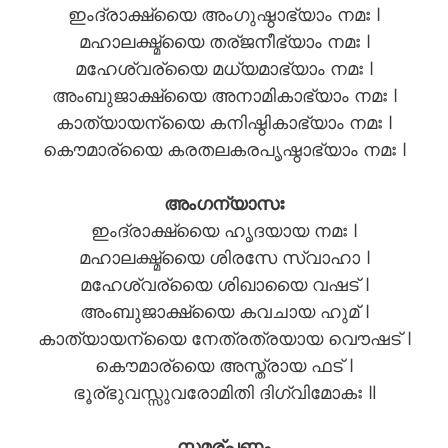
ഇംദ്രാക്ഷ്യൈ അംഗുഷ്ഠാഭ്യാം നമഃ ।
മഹാലക്ഷ്മ്യൈ തര്ജനീഭ്യാം നമഃ ।
മഹേശ്വര്യൈ മധ്യമാഭ്യാം നമഃ ।
അംബുജാക്ഷ്യൈ അനാമികാഭ്യാം നമഃ ।
കാത്യായന്യൈ കനിഷ്ഠികാഭ്യാം നമഃ ।
കൌമാര്യൈ കരതലകരപൃഷ്ഠാഭ്യാം നമഃ ।
അംഗന്യാസഃ
ഇംദ്രാക്ഷ്യൈ ഹൃദയായ നമഃ ।
മഹാലക്ഷ്മ്യൈ ശിരസേ സ്വാഹാ ।
മഹേശ്വര്യൈ ശിഖായൈ വഷട് ।
അംബുജാക്ഷ്യൈ കവചായ ഹുമ് ।
കാത്യായന്യൈ നേത്രത്രയായ വൌഷട് ।
കൌമാര്യൈ അസ്ത്രായ ഫട് ।
ഭൂര്ഭുവസ്സുവരോമിതി ദിഗ്വിമോകഃ ॥
സമര്പണം