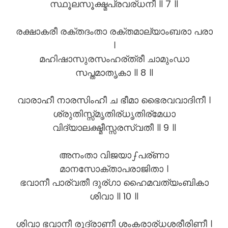
സ്ഥൂലസൂക്ഷ്മപ്രവര്ധനീ ॥ 7 ॥
രക്ഷാകരീ രക്തദംതാ രക്തമാല്യാംബരാ പരാ
।
മഹിഷാസുരസംഹര്ത്രീ ചാമുംഡാ
സപ്തമാതൃകാ ॥ 8 ॥
വാരാഹീ നാരസിംഹീ ച ഭീമാ ഭൈരവവാദിനീ ।
ശ്രുതിസ്സ്മൃതിര്ധൃതിര്മേധാ
വിദ്യാലക്ഷ്മീസ്സരസ്വതീ ॥ 9 ॥
അനംതാ വിജയാഽപര്ണാ
മാനസോക്താപരാജിതാ ।
ഭവാനീ പാര്വതീ ദുര്ഗാ ഹൈമവത്യംബികാ
ശിവാ ॥ 10 ॥
ശിവാ ഭവാനീ രുദ്രാണീ ശംകരാര്ധശരീരിണീ ।