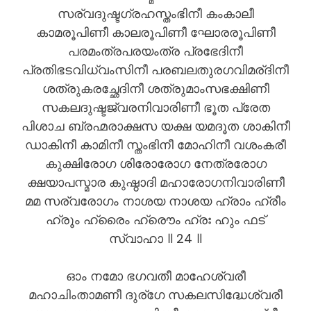
സര്വദുഷ്ടഗ്രഹസ്തംഭിനീ കംകാലീ
കാമരൂപിണീ കാലരൂപിണീ ഘോരരൂപിണീ
പരമംത്രപരയംത്ര പ്രഭേദിനീ
പ്രതിഭടവിധ്വംസിനീ പരബലതുരഗവിമര്ദിനീ
ശത്രുകരച്ഛേദിനീ ശത്രുമാംസഭക്ഷിണീ
സകലദുഷ്ടജ്വരനിവാരിണീ ഭൂത പ്രേത
പിശാച ബ്രഹ്മരാക്ഷസ യക്ഷ യമദൂത ശാകിനീ
ഡാകിനീ കാമിനീ സ്തംഭിനീ മോഹിനീ വശംകരീ
കുക്ഷിരോഗ ശിരോരോഗ നേത്രരോഗ
ക്ഷയാപസ്മാര കുഷ്ഠാദി മഹാരോഗനിവാരിണീ
മമ സര്വരോഗം നാശയ നാശയ ഹ്രാം ഹ്രീം
ഹ്രൂം ഹ്രൈം ഹ്രൌം ഹ്രഃ ഹും ഫട്
സ്വാഹാ ॥ 24 ॥
ഓം നമോ ഭഗവതീ മാഹേശ്വരീ
മഹാചിംതാമണീ ദുര്ഗേ സകലസിദ്ധേശ്വരീ