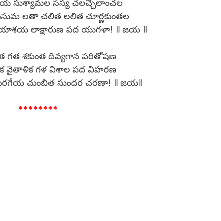
సుశ్యామల సస్య చలచ్చేలాంచల
ుమ లతా చలిత లలిత చూర్ణకుంతల
శయ లాక్షారుణ పద యుగళా! ॥ జయ ॥
 గత శకుంత దివ్యగాన పరితోషణ
వైతాళిక గళ విశాల పద విహరణ
గేయ చుంబిత సుందర చరణా! ॥ జయ॥
********