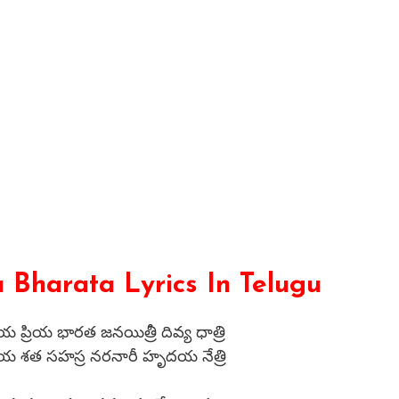
a Bharata Lyrics In Telugu
రియ భారత జనయిత్రీ దివ్య ధాత్రి
త సహస్ర నరనారీ హృదయ నేత్రి