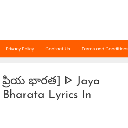
Privacy Policy
Contact Us
Terms and Condition
రియ భారత] ᐈ Jaya
 Bharata Lyrics In