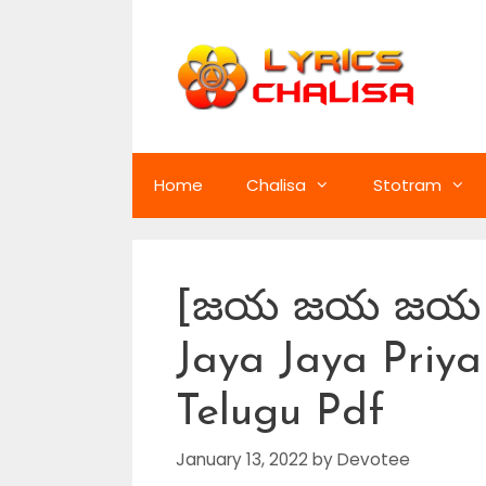
Skip
to
content
Home
Chalisa
Stotram
[జయ జయ జయ ప్
Jaya Jaya Priya
Telugu Pdf
January 13, 2022
by
Devotee