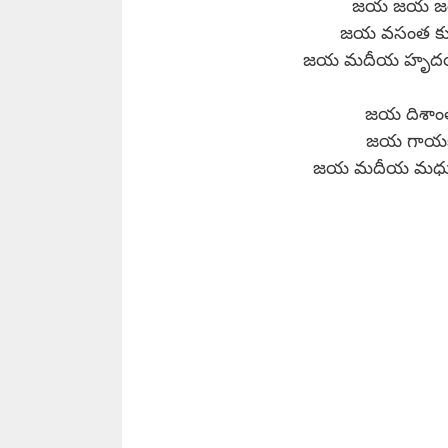
జయ జయ జయ 
జయ వసంత కుస
జయ మదీయ హృదయా
జయ దిశాంత
జయ గాయక 
జయ మదీయ మధుర