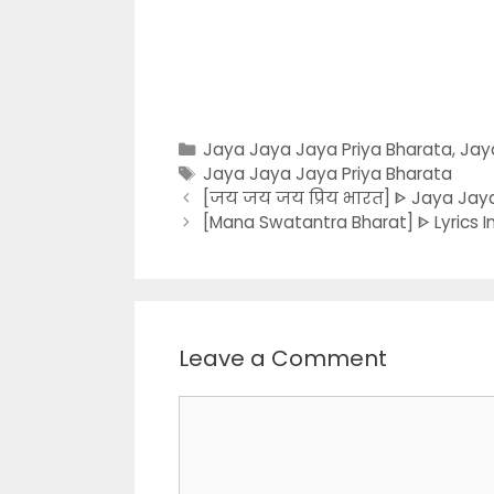
Categories
Jaya Jaya Jaya Priya Bharata
,
Jay
Tags
Jaya Jaya Jaya Priya Bharata
[जय जय जय प्रिय भारत] ᐈ Jaya Jaya J
[Mana Swatantra Bharat] ᐈ Lyrics In
Leave a Comment
Comment