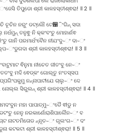
ଂ ବାସି ଦୁର୍ଦଶଲପା ଲୈ ରାଜଲୋକାଧମ
ଂଜେସି ତିପୁଡୋ ଶ୍ରୀ କାଳହସ୍ତୀଶ୍ଵରା! ॥ 2 ॥
ଚି ଚୂଚିନ ନରୁଂ ଡଟ୍ଲୌ ଟେ଱ିଂଗିନ୍ ସଦା
ୁ ନର୍ଧମୁନ୍ ତନୁଵୁ ନି କ୍କଂବଂଚୁ ମୋହାର୍ଣଵ
ଜରିଂଚୁ ଗାନି ପରମାର୍ଧଂବୈନ ନୀଯଂଦୁ~ଂ ଦା~ଂ
ିଲ୍ପ~ଂଡୁଗଦା ଶ୍ରୀ କାଳହସ୍ତୀଶ୍ଵରା! ॥ 3 ॥
ବାଟୁମାଟ ଵିନୁମା ନୀଚେତ ଜୀତଂବୁ ନେ~ଂ
ଂତତଂବୁ ମଦି ଵେଡ୍କଂ ଗୋଲ୍ତୁ ନଂତସ୍ସପ
ପ୍ପଗିଂପକୁମୁ ନନ୍ନାପାଟୀଯେ ଚାଲୁ~ଂ ଦେ
ନୋଲ୍ଲ ସିରୁଲନ୍ ଶ୍ରୀ କାଳହସ୍ତୀଶ୍ଵରା! ॥ 4 ॥
ମଦଂବୁନ ମହା ପାପାତ୍ମୁ~ଂଡୈ ଵୀଡୁ ନ
ଂ ଡଟଂଚୁ ନେନୁ ନରକାର୍ଣୋରାଶିପାଲୈନ~ଂ ବ
କଚୋଟ ନାଟତମିତୋଡ ନ୍ନୂତ~ଂ ଗୂଲଂଗ~ଂ ଦଂ
ଂଡୁନା କଟକଟା ଶ୍ରୀ କାଳହସ୍ତୀଶ୍ଵରା! ॥ 5 ॥