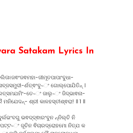
ara Satakam Lyrics In
୍କଲିତାଽଜଵଂଜଵମହା-ଜୀମୂତପାପାଂବୁଧା-
ବ୍ଜସମୁଦୀ-ର୍ଣତ୍ଵଂବୁ~ଂ ଗୋଲ୍ପୋଯିତିନ୍ ।
ଶରତ୍ସମଯମିଂ-ତେ~ଂ ଜାଲୁ~ଂ ଜିଦ୍ଭାଵନା-
ମନିଯେଦନ୍- ଶ୍ରୀ କାଳହସ୍ତୀଶ୍ଵରା! ॥ 1 ॥
୍ଲଭଂବଗୁ ଭଵଦ୍ଦ୍ଵାରଂବୁନ ନ୍ନିଲ୍ଚି ନି
ପଟ୍ଟ~ଂ ଜୂଚିନ ଵିଚାରଦ୍ରୋହମୋ ନିତ୍ଯ କ