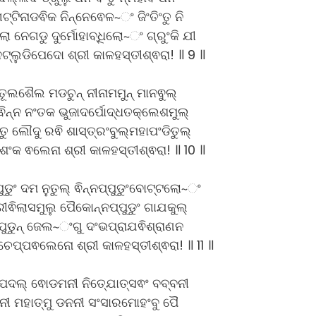
୍ଟିନାଡଵିକ ନିନ୍ନେଵେଳ~ଂ ଜିଂତିଂତୁ ନି
ଲୋ ନେଗଡୁ ଦୁର୍ମୋହାବ୍ଧିଲୋ~ଂ ଗ୍ରୁଂକି ଯୀ
ଟ୍ଲୁଡିପେଦୋ ଶ୍ରୀ କାଳହସ୍ତୀଶ୍ଵରା! ॥ 9 ॥
ତୂଲଶୈଲ ମଡଚୁନ୍ ନୀନାମମୁନ୍ ମାନଵୁଲ୍
ଵିନ୍ନ ନଂତକ ଭୁଜାଦର୍ପୋଦ୍ଧତକ୍ଲେଶମୁଲ୍
କ୍ତୁ ଲୌଦୁ ରଵି ଶାସ୍ତ୍ରଂବୁଲ୍ମହାପଂଡିତୁଲ୍
ଶଂକ ଵଲେନା ଶ୍ରୀ କାଳହସ୍ତୀଶ୍ଵରା! ॥ 10 ॥
ୁଡୁଂ ଦମ ନୁତୁଲ୍ ଵିନ୍ନପ୍ପୁଡୁଂବୋଟ୍ଟଲୋ~ଂ
ଶ୍ରୀଵିଲାସମୁଲୁ ପୈକୋନ୍ନପ୍ପୁଡୁଂ ଗାଯକୁଲ୍
୍ପୁଡୁନ୍ ଜେଲ~ଂଗୁ ଦଂଭପ୍ରାଯଵିଶ୍ରାଣନ
ଚେପ୍ପଵଲେନୋ ଶ୍ରୀ କାଳହସ୍ତୀଶ୍ଵରା! ॥ 11 ॥
ନାପଦଲ୍ ଵୋଡମନୀ ନିତ୍ଯୋତ୍ସଵଂ ବବ୍ବନୀ
ନୀ ମହାତ୍ମୁ ଡନନୀ ସଂସାରମୋହଂବୁ ପୈ