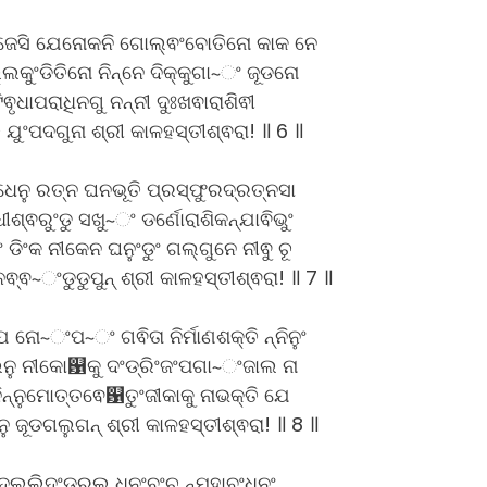
 ଜେସି ଯେନୋକନି ଗୋଲ୍ଵଂବୋତିନୋ କାକ ନେ
ଲକୁଂଡିତିନୋ ନିନ୍ନେ ଦିକ୍କୁଗା~ଂ ଜୂଡନୋ
ଵୃଧାପରାଧିନଗୁ ନନ୍ନୀ ଦୁଃଖଵାରାଶିଵୀ
ି ଯୁଂପଦଗୁନା ଶ୍ରୀ କାଳହସ୍ତୀଶ୍ଵରା! ॥ 6 ॥
ହ ଧେନୁ ରତ୍ନ ଘନଭୂତି ପ୍ରସ୍ଫୁରଦ୍ରତ୍ନସା
ିଧୀଶ୍ଵରୁଂଡୁ ସଖୁ~ଂ ଡର୍ଣୋରାଶିକନ୍ଯାଵିଭୁଂ
 ଡିଂକ ନୀକେନ ଘନୁଂଡୁଂ ଗଲ୍ଗୁନେ ନୀଵୁ ଚୂ
ନେଵ୍ଵ~ଂଡୁଡୁପୁନ୍ ଶ୍ରୀ କାଳହସ୍ତୀଶ୍ଵରା! ॥ 7 ॥
 ନୋ~ଂପ~ଂ ଗଵିତା ନିର୍ମାଣଶକ୍ତି ନ୍ନିନୁଂ
ନୁ ନୀକୋ଱କୁ ଦଂଡ୍ରିଂଜଂପଗା~ଂଜାଲ ନା
ନ୍ନୁମୋତ୍ତଵେ଱ତୁଂଜୀକାକୁ ନାଭକ୍ତି ଯେ
ନୁ ଜୂଡଗଲୁଗନ୍ ଶ୍ରୀ କାଳହସ୍ତୀଶ୍ଵରା! ॥ 8 ॥
ଦଲ୍ଲିଦଂଡ୍ରୁଲୁ ଧନଂବଂଚୁ ନ୍ମହାବଂଧନଂ