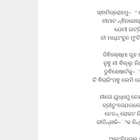
ସ୍ଵାମିଦ୍ରୋହମୁ~ଂ
ନୀମାଟ ନ୍ଵିନନୋଲ୍
ଯେମୀ ଇଟ୍ଟି
ଚୀ ମଧ୍ଯଂବୁନ ମୁଂଚ
ଦିଵିଜକ୍ଷ୍ମା ରୁ
ନୁଵୁ ନୀ ଵିଲ୍ଲୁ ନ
ଡୁଵିଶେଷାର୍ଚକୁ~ଂ
ଚି ଵିଚାରିଂପଵୁ ଲେମି 
ନୀତୋ ଯୁଧ୍ଧମୁ ଚେଯ
ବ୍ରୀତୁଂଜେଯଗଲେ
ଚେତନ୍ ରୋକଟ ନି
ରୀତିନ୍ନାକି~ଂକ ନିନ୍
ଆଲୁଂବିଡ୍ଡଲୁ 