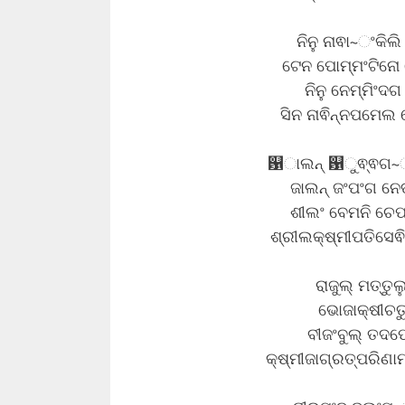
ନିନୁ ନାଵା~ଂକିଲି
ଟେନ ପୋମ୍ମଂଟିନୋ ଯ
ନିନୁ ନେମ୍ମିଂଦଗ
ସିନ ନାଵିନ୍ନପମେଲ 
଱ାଲନ୍ ଱ୁଵ୍ଵଗ~ଂ ଜ
ଜାଲନ୍ ଜଂପଂଗ ନେତ
ଶୀଲଂ ବେମନି ଚେପ୍
ଶ୍ରୀଲକ୍ଷ୍ମୀପତିସେଵିତ
ରାଜୁଲ୍ ମତ୍ତୁ
ଭୋଜାକ୍ଷୀଚତୁ
ବୀଜଂବୁଲ୍ ତଦପେକ
କ୍ଷ୍ମୀଜାଗ୍ରତ୍ପରିଣାମ