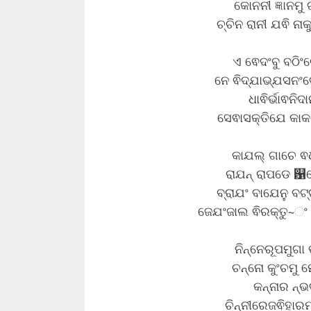
କୋନନୀ ଜ୍ଞାନମୁ
ଚ୍ଚିନ ରାନୀ ଯଵି ନା
ଏ ଵେଦଂବୁ ବଠିଂଚ
ନେ ଵିଦ୍ଯାଭ୍ଯସନଂବ
ଧାଵିର୍ଭାଵନି
ସେଵାସକ୍ତିଯେ କାକ ଜ
କାଯଲ୍ ଗାଚେ ଵ
ରାଯନ୍ ରାପଡେ ଱ୋ
ବ୍ରାଯଂ ବାଯେନୁ ବ
ଜେଯଂଜାଲ ଵିରକ୍ତୁ~ଂ 
ନିନ୍ନେରୂପମୁଗା
ଚନ୍ନୋ କୁଂଚମୁ 
କନ୍ନାର ନ୍ଭ
ଚିନ୍ନୀରେଜଵିହାରମ