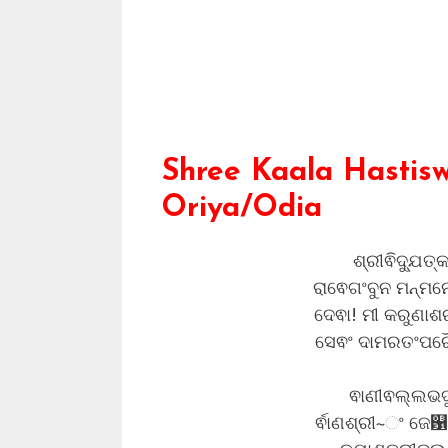
Shree Kaala Hastisw
Oriya/Odia
ଶ୍ରୀଵିଦ୍ଯୁତ
ରାଵେଗଂବୁନ ମନ୍ମନୋ
ଦେଵା! ମୀ କରୁଣା
ସେଵଂ ଦାମରତଂପରୈ 
ଵାଣୀଵଲ୍ଲଭଦୁର
ର୍ଵାଣଶ୍ରୀ~ଂ ଜେ଱