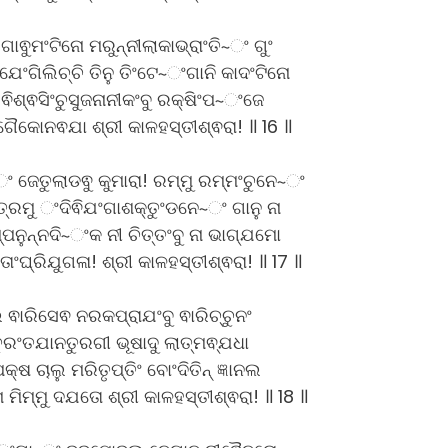
 ଗାଵୁମଂଟିନୋ ମରୁନ୍ନୀଲାକାଭ୍ରାଂତି~ଂ ଗୁଂ
େଂଗିଲିଚ୍ଚି ତିନୁ ତିଂଟେ~ଂଗାନି କାଦଂଟିନୋ
 ଵିଶ୍ଵସିଂଚୁସୁଜନାନୀକଂବୁ ରକ୍ଷିଂପ~ଂଜେ
ଗୈକୋନଵଯା ଶ୍ରୀ କାଳହସ୍ତୀଶ୍ଵରା! ॥ 16 ॥
େତୁଲାଡଵୁ କୁମାରା! ରମ୍ମୁ ରମ୍ମଂଚୁନେ~ଂ
୍ରମୁ ଂଦିଵିଯଂଗାଶକ୍ତୁଂଡନେ~ଂ ଗାନୁ ନା
ପନୁନ୍ନଦି~ଂକ ନୀ ଚିତ୍ତଂବୁ ନା ଭାଗ୍ଯମୋ
ାଂଘ୍ରିଯୁଗଳା! ଶ୍ରୀ କାଳହସ୍ତୀଶ୍ଵରା! ॥ 17 ॥
ଲୁ ଵାରିସେଵ ନରକପ୍ରାଯଂବୁ ଵାରିଚ୍ଚୁନଂ
ରଂତଯାନତୁରଗୀ ଭୂଷାଦୁ ଲାତ୍ମଵ୍ଯଧା
୍ଷ ଚାଲୁ ମରିତୃପ୍ତିଂ ବୋଂଦିତିନ୍ ଜ୍ଞାନଲ
 ମିମ୍ମୁ ଦଯତୋ ଶ୍ରୀ କାଳହସ୍ତୀଶ୍ଵରା! ॥ 18 ॥