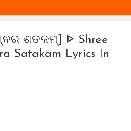
ୀଶ୍ଵର ଶତକମ୍] ᐈ Shree
ra Satakam Lyrics In