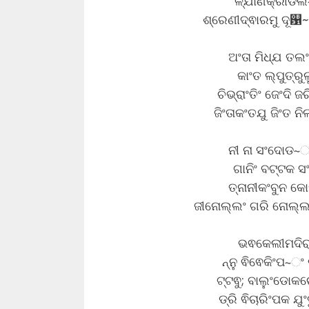
ଳ୍ଯାଣକ୍ରୀଡଲ~
ଶ୍ରେଣୀଦ୍ଵାରମୁ ଦୂ଱~
ଅଂତା ମିଧ୍ଯ ତଲଂ
କାଂତ ଲ୍ପୁତ୍ରୁଲ
ଚିଭ୍ରାଂତିଂ ଜେଂଦି 
ଜିଂତାକଂତଯୁ ଜିଂତ ନ
ନୀ ନା ସଂଦୋଡ~ଂ
ଗାନିଂ ବଟ୍ଟକ ସ
ତ୍ନାନୀକଂବୁନ କୋ
ଜୀନୋଲ୍ଲଂ ଗରି ନୋଲ୍ଲ 
ଭଵକେଲୀମଦିରା
ନ୍ନୁ ଵିଵେକିଂପ~
ଟ୍ଟଵୁ; ବାଲୁଂଡୋ
ଡ୍ରି ଵିଚାରିଂପକ ଯୁ