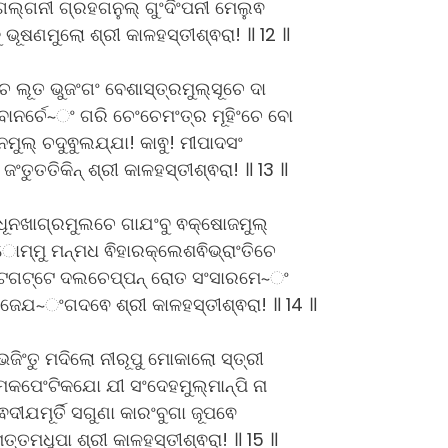
 ଗଲ୍ଗନୀ ଗ୍ରହଗନୁଲ୍ ଗୁଂଦିଂପନୀ ମେଲୁଵ
କୁ ଭୂଷଣମୁଲୋ ଶ୍ରୀ କାଳହସ୍ତୀଶ୍ଵରା! ॥ 12 ॥
େ ଲୂତ ଭୁଜଂଗଂ ବେଶାସ୍ତ୍ରମୁଲ୍ସୂଚେ ଦା
ୋନର୍ଚେ~ଂ ଗରି ଚେଂଚେମଂତ୍ର ମୂହିଂଚେ ବୋ
ଦାନମୁଲ୍ ଚଦୁଵୁଲଯ୍ଯା! କାଵୁ! ମୀପାଦସଂ
ଂତୁତତିକିନ୍ ଶ୍ରୀ କାଳହସ୍ତୀଶ୍ଵରା! ॥ 13 ॥
ଧୂନଖାଗ୍ରମୁଲଚେ ଗାଯଂବୁ ଵକ୍ଷୋଜମୁଲ୍
ମ୍ମୁ ମନ୍ମଧ ଵିହାରକ୍ଲେଶଵିଭ୍ରାଂତିଚେ
ଟ୍ଟଗଟ୍ଟେ ଦଲଚେପ୍ପନ୍ ରୋତ ସଂସାରମେ~ଂ
ଜେଯ~ଂଗଦଵେ ଶ୍ରୀ କାଳହସ୍ତୀଶ୍ଵରା! ॥ 14 ॥
 ଭଜିଂତୁ ମଦିଲୋ ନୀରୂପୁ ମୋକାଲୋ ସ୍ତ୍ରୀ
ମେକପେଂଟିକଯୋ ଯୀ ସଂଦେହମୁଲ୍ମାନ୍ପି ନା
ଵଦୀଯମୂର୍ତି ସଗୁଣା କାରଂବୁଗା ଜୂପଵେ
ତ୍ତମଧୁପା ଶ୍ରୀ କାଳହସ୍ତୀଶ୍ଵରା! ॥ 15 ॥