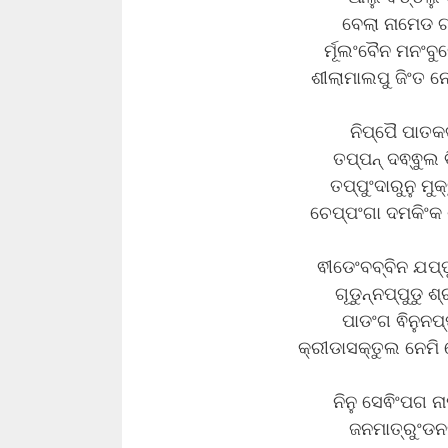
ବେଲା ନାମେଡ ଗଟ
ର୍ମୂଲଂବୈନ ମନଂବୁ
ଶୀଲାମାଲପୁ ଜିଂତ ନେ
ନିପ୍ପୈ ପାତକ
ତପ୍ପନ୍ ଦଵ୍ଵୁଲ 
ତପ୍ପୁଂଦାରୁନୁ ମୁ
ଚେପ୍ପଂଗା ଦମକିଂକ 
ଵୀଡେଂବବ୍ବିନ ଯପ୍ପ
ଗୂଡୁନ୍ନପ୍ପୁଡୁ 
ପାଡଂଗ ଵିନୁନପ
କ୍ରୀଡାସକ୍ତୁଲ ନେମି 
ନିନୁ ସେଵିଂପଗ 
ଜନମାତ୍ରୁଂଡନ