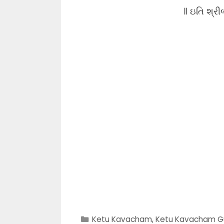
॥ ઇતિ શ્રીબ
Categories
Ketu Kavacham
,
Ketu Kavacham Gu