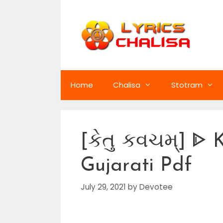
Skip
to
content
Home
Chalisa
Stotram
[કેતુ કવચમ્] ᐈ 
Gujarati Pdf
July 29, 2021
by
Devotee