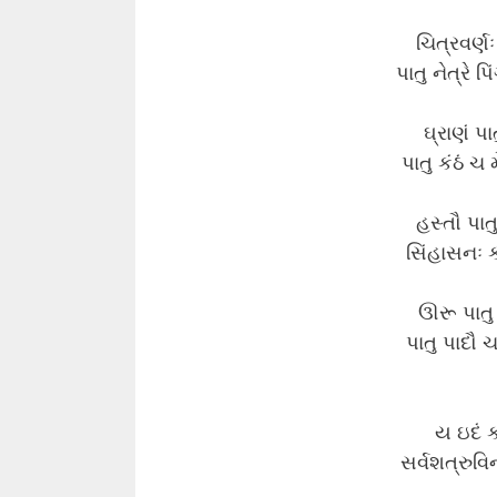
ચિત્રવર્ણઃ
પાતુ નેત્રે પ
ઘ્રાણં પા
પાતુ કંઠં ચ 
હસ્તૌ પાતુ 
સિંહાસનઃ કટ
ઊરૂ પાતુ 
પાતુ પાદૌ ચ
ય ઇદં ક
સર્વશત્રુવિ