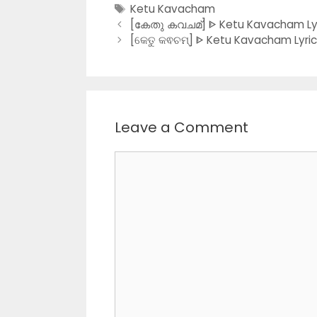
Tags
Ketu Kavacham
[കേതു കവചമ്] ᐈ Ketu Kavacham Lyr
[କେତୁ କଵଚମ୍] ᐈ Ketu Kavacham Lyric
Leave a Comment
Comment