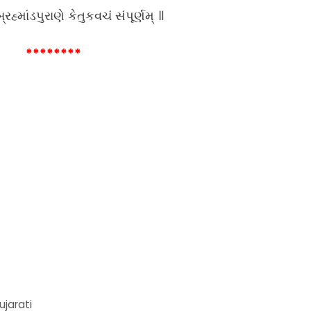
્રહ્માંડપુરાણે કેતુકવચં સંપૂર્ણમ્ ॥
********
jarati