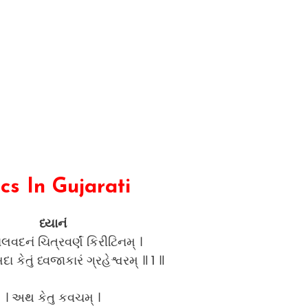
s In Gujarati
ધ્યાનં
રાલવદનં ચિત્રવર્ણં કિરીટિનમ્ ।
 કેતું ધ્વજાકારં ગ્રહેશ્વરમ્ ॥ 1 ॥
। અથ કેતુ કવચમ્ ।