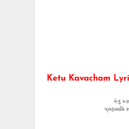
Ketu Kavacham Lyric
કેતું ક
પ્રણમામિ સદા