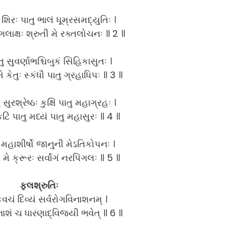
 શિરઃ પાતુ ભાલં ધૂમ્રસમદ્યુતિઃ ।
િંગલાક્ષઃ શ્રુતી મે રક્તલોચનઃ ॥ 2 ॥
તુ સુવર્ણાભશ્ચિબુકં સિંહિકાસુતઃ ।
મે કેતુઃ સ્કંધૌ પાતુ ગ્રહાધિપઃ ॥ 3 ॥
સુરશ્રેષ્ઠઃ કુક્ષિં પાતુ મહાગ્રહઃ ।
િં પાતુ મધ્યં પાતુ મહાસુરઃ ॥ 4 ॥
મહાશીર્ષો જાનુની મેઽતિકોપનઃ ।
 મે ક્રૂરઃ સર્વાંગં નરપિંગલઃ ॥ 5 ॥
ફલશ્રુતિઃ
વચં દિવ્યં સર્વરોગવિનાશનમ્ ।
નાશં ચ ધારણાદ્વિજયી ભવેત્ ॥ 6 ॥