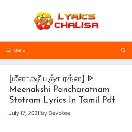
Skip
to
content
Menu
[மீனாக்ஷீ பஞ்ச ரத்ன] ᐈ
Meenakshi Pancharatnam
Stotram Lyrics In Tamil Pdf
July 17, 2021
by
Devotee