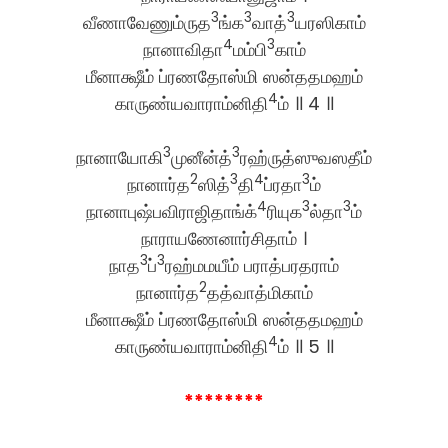
3
3
3
வீணாவேணும்ருத
ங்க
வாத்
யரஸிகாம்
4
3
நானாவிதா
மம்பி
காம்
மீனாக்ஷீம் ப்ரணதோஸ்மி ஸன்ததமஹம்
4
காருண்யவாராம்னிதி
ம் ॥ 4 ॥
3
3
நானாயோகி
முனீன்த்
ரஹ்ருத்ஸுவஸதீம்
2
3
4
3
நானார்த
ஸித்
தி
ப்ரதா
ம்
4
3
3
நானாபுஷ்பவிராஜிதாங்க்
ரியுக
ல்தா
ம்
நாராயணேனார்சிதாம் ।
3
3
நாத
ப்
ரஹ்மமயீம் பராத்பரதராம்
2
நானார்த
தத்வாத்மிகாம்
மீனாக்ஷீம் ப்ரணதோஸ்மி ஸன்ததமஹம்
4
காருண்யவாராம்னிதி
ம் ॥ 5 ॥
********