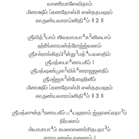
வாணீரமாஸேவிதாம்
மீனாக்ஷீம் ப்ரணதோஸ்மி ஸன்ததமஹம்
4
காருண்யவாராம்னிதி
ம் ॥ 2 ॥
3
4
3
ஶ்ரீவித்
யாம் ஶிவவாமபா
க
னிலயாம்
ஹ்ரீங்காரமன்த்ரோஜ்ஜ்வலாம்
3
3
4
ஶ்ரீசக்ராங்கிதபி
ன்து
மத்
யவஸதிம்
4
ஶ்ரீமத்ஸபா
னாயகீம் ।
2
4
ஶ்ரீமத்ஷண்முக
விக்
னராஜஜனநீம்
3
ஶ்ரீமஜ்ஜக
ன்மோஹினீம்
மீனாக்ஷீம் ப்ரணதோஸ்மி ஸன்ததமஹம்
4
காருண்யவாராம்னிதி
ம் ॥ 3 ॥
3
4
3
ஶ்ரீமத்ஸுன்த
ரனாயகீம் ப
யஹராம் ஜ்ஞானப்ரதா
ம்
நிர்மலாம்
4
3
ஶ்யாமாபா
ம் கமலாஸனார்சிதபதா
ம்
நாராயணஸ்யானுஜாம் ।