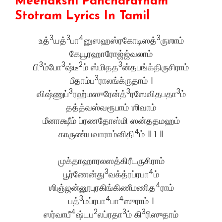
Meenakshi Pancharatnam
Stotram Lyrics In Tamil
3
3
4
3
உத்
யத்
பா
னுஸஹஸ்ரகோடிஸத்
ருஶாம்
கேயூரஹாரோஜ்ஜ்வலாம்
3
3
2
3
பி
ம்போ
ஷ்டீ
ம் ஸ்மிதத
ன்தபங்க்திருசிராம்
3
பீதாம்ப
ராலங்க்ருதாம் ।
3
3
3
விஷ்ணுப்
ரஹ்மஸுரேன்த்
ரஸேவிதபதா
ம்
தத்த்வஸ்வரூபாம் ஶிவாம்
மீனாக்ஷீம் ப்ரணதோஸ்மி ஸன்ததமஹம்
4
காருண்யவாராம்னிதி
ம் ॥ 1 ॥
முக்தாஹாரலஸத்கிரீடருசிராம்
3
4
பூர்ணேன்து
வக்த்ரப்ரபா
ம்
4
ஶிஞ்ஜன்னூபுரகிங்கிணீமணித
ராம்
3
4
4
பத்
மப்ரபா
பா
ஸுராம் ।
4
2
3
3
ஸர்வாபீ
ஷ்டப
லப்ரதா
ம் கி
ரிஸுதாம்