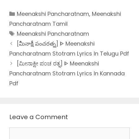
Categories
Meenakshi Pancharatnam
,
Meenakshi
Pancharatnam Tamil
Tags
Meenakshi Pancharatnam
[మీనాక్షీ పంచరత్న] ᐈ Meenakshi
Pancharatnam Stotram Lyrics In Telugu Pdf
[ಮೀನಾಕ್ಷೀ ಪಂಚ ರತ್ನ] ᐈ Meenakshi
Pancharatnam Stotram Lyrics In Kannada
Pdf
Leave a Comment
Comment