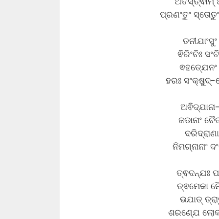
ଅତସ୍ତ୍ଵାମ୍ 
ପ୍ରଣଂତୁଂ ସ୍ତୋତୁ
ତନୀଯାଂସୁ
ଵିରିଂଚିଃ ସ
ଵହତ୍ଯେନଂ 
ହରଃ ସଂକ୍ଷୁଦ୍-
ଅଵିଦ୍ଯାନା
ଜଡାନାଂ ଚୈ
ଦରିଦ୍ରାଣ
ନିମଗ୍ନାନାଂ ଦ
ତ୍ଵଦନ୍ଯଃ
ତ୍ଵମେକା ନ
ଭଯାତ୍ ତ୍ର
ଶରଣ୍ଯେ ଲୋକା