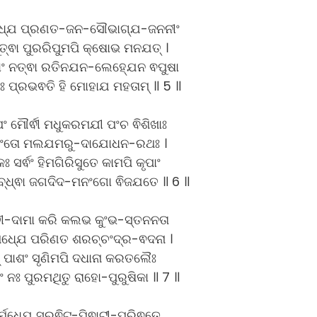
ାରଧ୍ଯ ପ୍ରଣତ-ଜନ-ସୌଭାଗ୍ଯ-ଜନନୀଂ
ଭୂତ୍ଵା ପୁରରିପୁମପି କ୍ଷୋଭ ମନଯତ୍ ।
ଵାଂ ନତ୍ଵା ରତିନଯନ-ଲେହ୍ଯେନ ଵପୁଷା
ଃ ପ୍ରଭଵତି ହି ମୋହାଯ ମହତାମ୍ ॥ 5 ॥
ଂ ମୌର୍ଵୀ ମଧୁକରମଯୀ ପଂଚ ଵିଶିଖାଃ
ମଂତୋ ମଲଯମରୁ-ଦାଯୋଧନ-ରଥଃ ।
 ସର୍ଵଂ ହିମଗିରିସୁତେ କାମପି କୃପାଂ
ବ୍ଧ୍ଵା ଜଗଦିଦ-ମନଂଗୋ ଵିଜଯତେ ॥ 6 ॥
ଚୀ-ଦାମା କରି କଲଭ କୁଂଭ-ସ୍ତନନତା
ମଧ୍ଯେ ପରିଣତ ଶରଚ୍ଚଂଦ୍ର-ଵଦନା ।
ାନ୍ ପାଶଂ ସୃଣିମପି ଦଧାନା କରତଲୈଃ
ାଂ ନଃ ପୁରମଥିତୁ ରାହୋ-ପୁରୁଷିକା ॥ 7 ॥
ର୍ମଧ୍ଯେ ସୁରଵିଟ-ପିଵାଟୀ-ପରିଵୃତେ