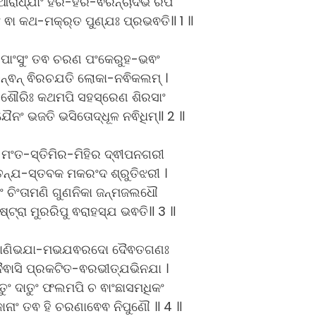
ଆରାଧ୍ଯାଂ ହରି-ହର-ଵିରିନ୍ଚାଦିଭି ରପି
ଂ ଵା କଥ-ମକ୍ର୍ତ ପୁଣ୍ଯଃ ପ୍ରଭଵତି॥ 1 ॥
ଂ ପାଂସୁଂ ତଵ ଚରଣ ପଂକେରୁହ-ଭଵଂ
ଂଚିନ୍ଵନ୍ ଵିରଚଯତି ଲୋକା-ନଵିକଲମ୍ ।
ଶୌରିଃ କଥମପି ସହସ୍ରେଣ ଶିରସାଂ
ଯୈନଂ ଭଜତି ଭସିତୋଦ୍ଧୂଳ ନଵିଧିମ୍॥ 2 ॥
-ମଂତ-ସ୍ତିମିର-ମିହିର ଦ୍ଵୀପନଗରୀ
ତନ୍ଯ-ସ୍ତବକ ମକରଂଦ ଶ୍ରୁତିଝରୀ ।
ାଂ ଚିଂତାମଣି ଗୁଣନିକା ଜନ୍ମଜଲଧୌ
ଂଷ୍ଟ୍ରା ମୁରରିପୁ ଵରାହସ୍ଯ ଭଵତି॥ 3 ॥
 ପାଣିଭଯା-ମଭଯଵରଦୋ ଦୈଵତଗଣଃ
ୈଵାସି ପ୍ରକଟିତ-ଵରଭୀତ୍ଯଭିନଯା ।
ାତୁଂ ଦାତୁଂ ଫଲମପି ଚ ଵାଂଛାସମଧିକଂ
ନାଂ ତଵ ହି ଚରଣାଵେଵ ନିପୁଣୌ ॥ 4 ॥