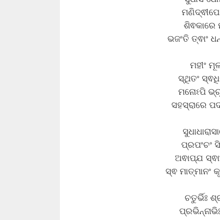
ମଣିଦ୍ଵୀପେ
ଶିଵକାରେ 
ଭଜଂତି ତ୍ଵାଂ ଧ
ମହୀଂ ମୂ
ସ୍ଥିତଂ ସ୍ଵଧ
ମନୋଽପି ଭ୍
ସହସ୍ରାରେ ପଦ
ସୁଧାଧାରା
ପ୍ରପଂଚଂ ସ
ଅଵାପ୍ଯ ସ୍ଵ
ସ୍ଵ ମାତ୍ମାନଂ କୃ
ଚତୁର୍ଭିଃ 
ପ୍ରଭିନ୍ନାଭ