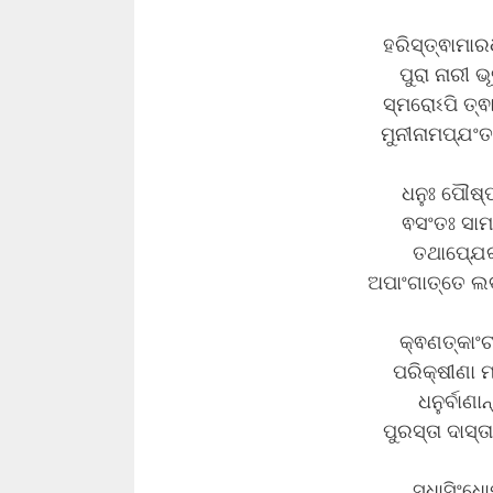
ହରିସ୍ତ୍ଵାମ
ପୁରା ନାରୀ 
ସ୍ମରୋଽପି ତ୍
ମୁନୀନାମପ୍ଯଂତ
ଧନୁଃ ପୌଷ୍ପ
ଵସଂତଃ ସା
ତଥାପ୍ଯେକଃ
ଅପାଂଗାତ୍ତେ ଲ
କ୍ଵଣତ୍କାଂ
ପରିକ୍ଷୀଣା 
ଧନୁର୍ବାଣ
ପୁରସ୍ତା ଦାସ୍ତ
ସୁଧାସିଂଧୋ