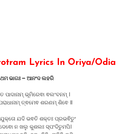
otram Lyrics In Oriya/Odia
ରଥମ ଭାଗଃ – ଆନଂଦ ଲହରି
ତ ପାଦାନାମ୍ ଭୂମିରେଵା ଵଲଂବନମ୍ ।
 ପରାଧାନାମ୍ ତ୍ଵମେଵ ଶରଣମ୍ ଶିଵେ ॥
 ଯୁକ୍ତୋ ଯଦି ଭଵତି ଶକ୍ତଃ ପ୍ରଭଵିତୁଂ
େଵୋ ନ ଖଲୁ କୁଶଲଃ ସ୍ପଂଦିତୁମପି।