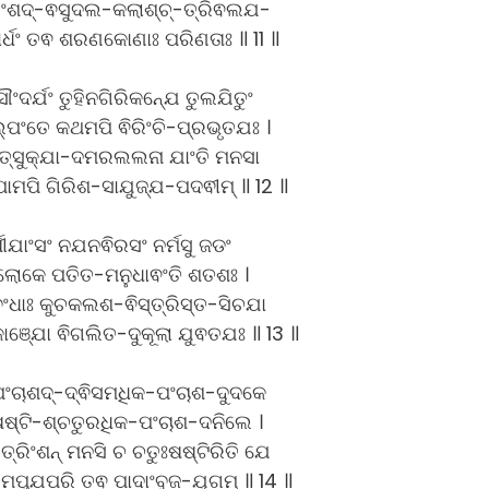
ରିଂଶଦ୍-ଵସୁଦଲ-କଲାଶ୍ଚ୍-ତ୍ରିଵଲଯ-
ାର୍ଧଂ ତଵ ଶରଣକୋଣାଃ ପରିଣତାଃ ॥ 11 ॥
ଂଦର୍ଯଂ ତୁହିନଗିରିକନ୍ଯେ ତୁଲଯିତୁଂ
ଲ୍ପଂତେ କଥମପି ଵିରିଂଚି-ପ୍ରଭୃତଯଃ ।
୍ସୁକ୍ଯା-ଦମରଲଲନା ଯାଂତି ମନସା
ାପାମପି ଗିରିଶ-ସାଯୁଜ୍ଯ-ପଦଵୀମ୍ ॥ 12 ॥
ଷୀଯାଂସଂ ନଯନଵିରସଂ ନର୍ମସୁ ଜଡଂ
ଲୋକେ ପତିତ-ମନୁଧାଵଂତି ଶତଶଃ ।
ଧାଃ କୁଚକଲଶ-ଵିସ୍ତ୍ରିସ୍ତ-ସିଚଯା
କାଞ୍ଯୋ ଵିଗଲିତ-ଦୁକୂଲା ଯୁଵତଯଃ ॥ 13 ॥
ପଂଚାଶଦ୍-ଦ୍ଵିସମଧିକ-ପଂଚାଶ-ଦୁଦକେ
ଷଷ୍ଟି-ଶ୍ଚତୁରଧିକ-ପଂଚାଶ-ଦନିଲେ ।
ଟ୍ ତ୍ରିଂଶନ୍ ମନସି ଚ ଚତୁଃଷଷ୍ଟିରିତି ଯେ
ମପ୍ଯୁପରି ତଵ ପାଦାଂବୁଜ-ଯୁଗମ୍ ॥ 14 ॥