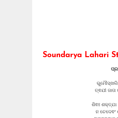
Soundarya Lahari St
ପ୍
ଭୁମୌସ୍ଖଲି
ତ୍ଵଯୀ ଜାତା
ଶିଵଃ ଶକ୍ତ୍ଯା
ନ ଚେଦେଵଂ ଦ