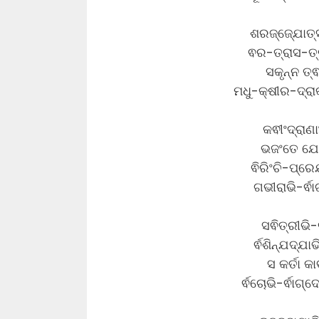
ଶରଜ୍ଜ୍ଯୋତ୍ସ୍
ଵର-ତ୍ରାସ-ତ୍
ସକୃନ୍ନ ତ୍
ମଧୁ-କ୍ଷୀର-ଦ୍ରା
କଵୀଂଦ୍ରା
ଭଜଂତେ ଯେ 
ଵିରିଂଚି-ପ୍
ଗଭୀରାଭି-ର୍ଵା
ସଵିତ୍ରୀଭି-
ର୍ଵଶିନ୍ଯଦ୍ଯା
ସ କର୍ତା କ
ର୍ଵଚୋଭି-ର୍ଵା