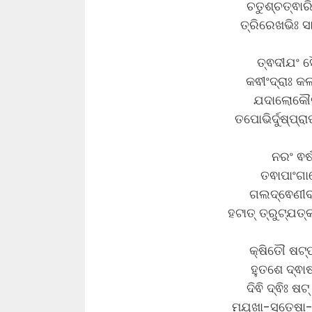
ଚତୁଶ୍ଚତ୍ଵା
ତ୍ରିରେଖଭିଃ ସ
ତ୍ଵଦୀଯଂ ସୌ
କଵୀଂଦ୍ରାଃ କ
ଯଦାଲୋକୌତ
ତପୋଭିର୍ଦୁଷ୍ପ୍ର
ନରଂ ଵର୍
ତଵାପାଂଗା
ଗଲଦ୍ଵେଣୀବଂ
ହଟାତ୍ ତ୍ରୁଟ୍ଯତ୍
କ୍ଷିତୌ ଷଟ୍
ହୁତଶେ ଦ୍ଵା
ଦିଵି ଦ୍ଵିଃ ଷ
ମଯୂଖା-ସ୍ତେଷା-