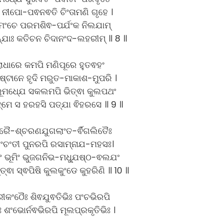
 ନୀପୋ-ପଵନଵତି ଚିଂତାମଣି ଗୃହେ ।
ମଂଚେ ପରମଶିଵ-ପର୍ଯଂକ ନିଲଯାମ୍
ନ୍ଯାଃ କତିଚନ ଚିଦାନଂଦ-ଲହରୀମ୍ ॥ 8 ॥
ଲାଧାରେ କମପି ମଣିପୂରେ ହୁତଵହଂ
ିଷ୍ଟାନେ ହୃଦି ମରୁତ-ମାକାଶ-ମୁପରି ।
ରୂମଧ୍ଯେ ସକଲମପି ଭିତ୍ଵା କୁଲପଥଂ
୍ମେ ସ ହରହସି ପତ୍ଯା ଵିହରସେ ॥ 9 ॥
ସାରୈ-ଶ୍ଚରଣଯୁଗଲାଂତ-ର୍ଵିଗଲିତୈଃ
ିଂଚଂତୀ ପୁନରପି ରସାମ୍ନାଯ-ମହସଃ।
ାଂ ଭୂମିଂ ଭୁଜଗନିଭ-ମଧ୍ଯୁଷ୍ଠ-ଵଲଯଂ
ତ୍ଵା ସ୍ଵପିଷି କୁଲକୁଂଡେ କୁହରିଣି ॥ 10 ॥
ଶ୍ରୀକଂଠୈଃ ଶିଵଯୁଵତିଭିଃ ପଂଚଭିରପି
ିଃ ଶଂଭୋର୍ନଵଭିରପି ମୂଲପ୍ରକୃତିଭିଃ ।