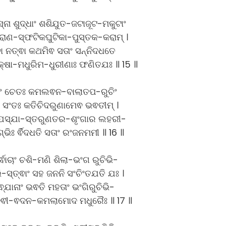
ନା ଶୁଦ୍ଧାଂ ଶଶିଯୁତ-ଜଟାଜୂଟ-ମକୁଟାଂ
ରାଣ-ସ୍ଫଟିକଘୁଟିକା-ପୁସ୍ତକ-କରାମ୍ ।
ଵା ନତ୍ଵା କଥମିଵ ସତାଂ ସନ୍ନିଦଧତେ
କ୍ଷା-ମଧୁରିମ-ଧୁରୀଣାଃ ଫଣିତଯଃ ॥ 15 ॥
ଣାଂ ଚେତଃ କମଲଵନ-ବାଲାତପ-ରୁଚିଂ
ସଂତଃ କତିଚିଦରୁଣାମେଵ ଭଵତୀମ୍ ।
ରେଯସ୍ଯା-ସ୍ତରୁଣତର-ଶୃଂଗାର ଲହରୀ-
ଗ୍ଭିଃ ର୍ଵିଦଧତି ସତାଂ ରଂଜନମମୀ ॥ 16 ॥
ର୍ଵାଚାଂ ଚଶି-ମଣି ଶିଲା-ଭଂଗ ରୁଚିଭି-
ଭି-ସ୍ତ୍ଵାଂ ସହ ଜନନି ସଂଚିଂତଯତି ଯଃ ।
ାଵ୍ଯାନାଂ ଭଵତି ମହତାଂ ଭଂଗିରୁଚିଭି-
ଗ୍ଦେଵୀ-ଵଦନ-କମଲାମୋଦ ମଧୁରୈଃ ॥ 17 ॥