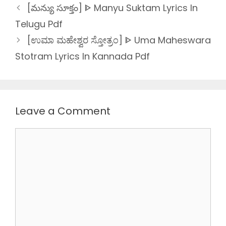
[మన్యు సూక్తం] ᐈ Manyu Suktam Lyrics In
Telugu Pdf
[ಉಮಾ ಮಹೇಶ್ವರ ಸ್ತೋತ್ರಂ] ᐈ Uma Maheswara
Stotram Lyrics In Kannada Pdf
Leave a Comment
Comment