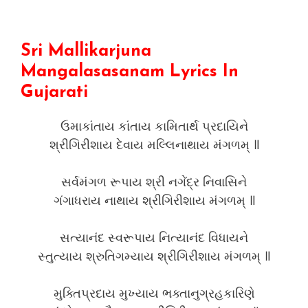
Sri Mallikarjuna
Mangalasasanam Lyrics In
Gujarati
ઉમાકાંતાય કાંતાય કામિતાર્થ પ્રદાયિને
શ્રીગિરીશાય દેવાય મલ્લિનાથાય મંગળમ્ ॥
સર્વમંગળ રૂપાય શ્રી નગેંદ્ર નિવાસિને
ગંગાધરાય નાથાય શ્રીગિરીશાય મંગળમ્ ॥
સત્યાનંદ સ્વરૂપાય નિત્યાનંદ વિધાયને
સ્તુત્યાય શ્રુતિગમ્યાય શ્રીગિરીશાય મંગળમ્ ॥
મુક્તિપ્રદાય મુખ્યાય ભક્તાનુગ્રહકારિણે