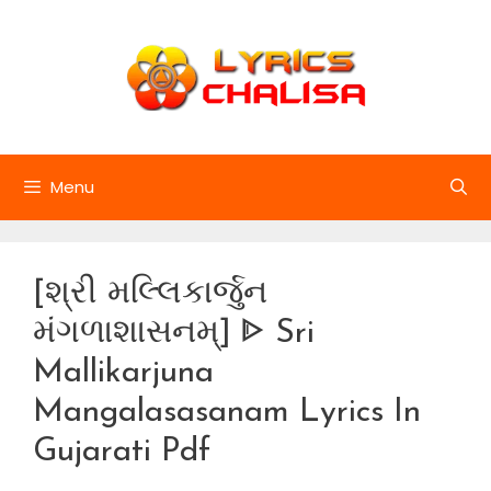
Skip
to
content
Menu
[શ્રી મલ્લિકાર્જુન
મંગળાશાસનમ્] ᐈ Sri
Mallikarjuna
Mangalasasanam Lyrics In
Gujarati Pdf