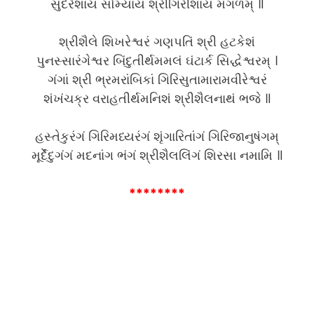
સુંદરેશાય સૌમ્યાય શ્રીગિરીશાય મંગળમ્ ॥
શ્રીશૈલે શિખરેશ્વરં ગણપતિં શ્રી હટકેશં
પુનસ્સારંગેશ્વર બિંદુતીર્થમમલં ઘંટાર્ક સિદ્ધેશ્વરમ્ ।
ગંગાં શ્રી ભ્રમરાંબિકાં ગિરિસુતામારામવીરેશ્વરં
શંખંચક્ર વરાહતીર્થમનિશં શ્રીશૈલનાથં ભજે ॥
હસ્તેકુરંગં ગિરિમધ્યરંગં શૃંગારિતાંગં ગિરિજાનુષંગમ્
મૂર્દેંદુગંગં મદનાંગ ભંગં શ્રીશૈલલિંગં શિરસા નમામિ ॥
********