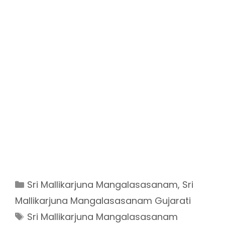
Categories
Sri Mallikarjuna Mangalasasanam
,
Sri
Mallikarjuna Mangalasasanam Gujarati
Tags
Sri Mallikarjuna Mangalasasanam