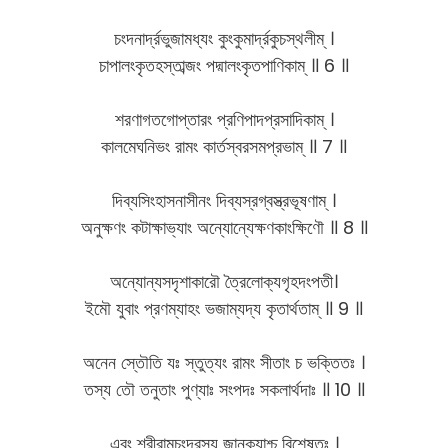
চংদনার্দ্রভুজামধ্যং কুংকুমার্দ্রকুচস্থলীম্ ।
চাপালংকৃতহস্তাব্জং পদ্মালংকৃতপাণিকাম্ ॥ 6 ॥
শরণাগতগোপ্তারং প্রণিপাদপ্রসাদিকাম্ ।
কালমেঘনিভং রামং কার্তস্বরসমপ্রভাম্ ॥ 7 ॥
দিব্যসিংহাসনাসীনং দিব্যস্রগ্বস্ত্রভূষণাম্ ।
অনুক্ষণং কটাক্ষাভ্যাং অন্যোন্যেক্ষণকাংক্ষিণৌ ॥ 8 ॥
অন্যোন্যসদৃশাকারৌ ত্রৈলোক্যগৃহদংপতী।
ইমৌ যুবাং প্রণম্যাহং ভজাম্যদ্য কৃতার্থতাম্ ॥ 9 ॥
অনেন স্তৌতি যঃ স্তুত্যং রামং সীতাং চ ভক্তিতঃ ।
তস্য তৌ তনুতাং পুণ্যাঃ সংপদঃ সকলার্থদাঃ ॥ 10 ॥
এবং শ্রীরামচংদ্রস্য জানক্যাশ্চ বিশেষতঃ ।