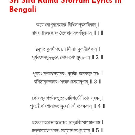
Sri Sita Rama Stotram Lyrics
In
Bengali
অযোধ্যাপুরনেতারং মিথিলাপুরনাযিকাম্ ।
রাঘবাণামলংকারং বৈদেহানামলংক্রিযাম্ ॥ 1 ॥
রঘূণাং কুলদীপং চ নিমীনাং কুলদীপিকাম্ ।
সূর্যবংশসমুদ্ভূতং সোমবংশসমুদ্ভবাম্ ॥ 2 ॥
পুত্রং দশরথস্যাদ্যং পুত্রীং জনকভূপতেঃ ।
বশিষ্ঠানুমতাচারং শতানংদমতানুগাম্ ॥ 3 ॥
কৌসল্যাগর্ভসংভূতং বেদিগর্ভোদিতাং স্বযম্ ।
পুংডরীকবিশালাক্ষং স্ফুরদিংদীবরেক্ষণাম্ ॥ 4 ॥
চংদ্রকাংতাননাংভোজং চংদ্রবিংবোপমাননাম্ ।
মত্তমাতংগগমনং মত্তহংসবধূগতাম্ ॥ 5 ॥