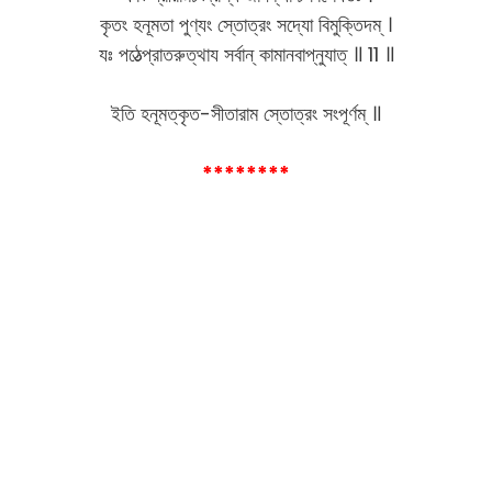
কৃতং হনূমতা পুণ্যং স্তোত্রং সদ্যো বিমুক্তিদম্ ।
যঃ পঠেত্প্রাতরুত্থায সর্বান্ কামানবাপ্নুযাত্ ॥ 11 ॥
ইতি হনূমত্কৃত-সীতারাম স্তোত্রং সংপূর্ণম্ ॥
********