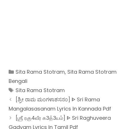
Categories
Sita Rama Stotram
,
Sita Rama Stotram
Bengali
Tags
Sita Rama Stotram
[ಶ್ರೀ ರಾಮ ಮಂಗಳಾಶಸನಂ] ᐈ Sri Rama
Mangalasasanam Lyrics In Kannada Pdf
[ஶ்ரீ ரகு4வீர க3த்3யம்] ᐈ Sri Raghuveera
Gadyam Lyrics In Tamil Pdf