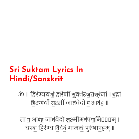
Sri Suktam Lyrics In
Hindi/Sanskrit
ॐ ॥ हिर॑ण्यवर्णां॒ हरि॑णीं सु॒वर्ण॑रज॒तस्र॑जां । चं॒द्रां
हि॒रण्म॑यीं ल॒क्ष्मीं जात॑वेदो म॒ आव॑ह ॥
तां म॒ आव॑ह॒ जात॑वेदो ल॒क्ष्मीमन॑पगा॒मिनी᳚म् ।
यस्यां॒ हिर॑ण्यं विं॒देयं॒ गामश्वं॒ पुरु॑षान॒हम् ॥