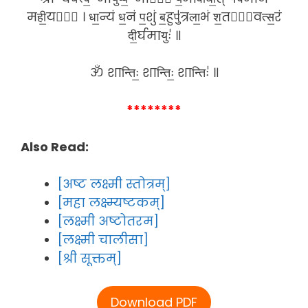
मही॒यते᳚ । धा॒न्यं ध॒नं प॒शुं ब॒हुपु॑त्रला॒भं श॒तसं᳚वत्स॒रं
दी॒र्घमायुः॑ ॥
ॐ शान्तिः॒ शान्तिः॒ शान्तिः॑ ॥
********
Also Read:
[अष्ट लक्ष्मी स्तोत्रम्]
[महा लक्ष्म्यष्टकम्]
[लक्ष्मी अष्टोतरम]
[लक्ष्मी चालीसा]
[श्री सूक्तम्]
Download PDF