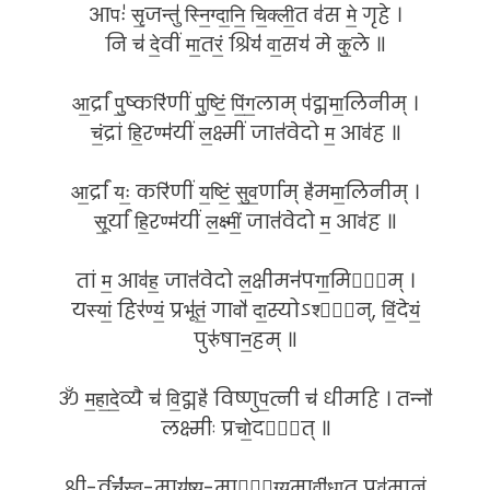
आपः॑ सृ॒जन्तु॑ स्नि॒ग्दा॒नि॒ चि॒क्ली॒त व॑स मे॒ गृहे ।
नि च॑ दे॒वीं मा॒तरं॒ श्रियं॑ वा॒सय॑ मे कु॒ले ॥
आ॒र्द्रां पु॒ष्करि॑णीं पु॒ष्टिं॒ पिं॒ग॒लाम् प॑द्ममा॒लिनीम् ।
चं॒द्रां हि॒रण्म॑यीं ल॒क्ष्मीं जात॑वेदो म॒ आव॑ह ॥
आ॒र्द्रां यः॒ करि॑णीं य॒ष्टिं॒ सु॒व॒र्णाम् हे॑ममा॒लिनीम् ।
सू॒र्यां हि॒रण्म॑यीं ल॒क्ष्मीं॒ जात॑वेदो म॒ आव॑ह ॥
तां म॒ आव॑ह॒ जात॑वेदो ल॒क्षीमन॑पगा॒मिनी᳚म् ।
यस्यां॒ हिर॑ण्यं॒ प्रभू॑तं॒ गावो॑ दा॒स्योऽश्वा᳚न्, विं॒देयं॒
पुरु॑षान॒हम् ॥
ॐ म॒हा॒दे॒व्यै च॑ वि॒द्महे॑ विष्णुप॒त्नी च॑ धीमहि । तन्नो॑
लक्ष्मीः प्रचो॒दया᳚त् ॥
श्री-र्वर्च॑स्व॒-मायु॑ष्य॒-मारो᳚ग्य॒मावी॑धा॒त् पव॑मानं