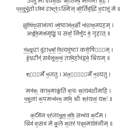
उपै॑तु॒ मां दे॑वस॒खः की॒र्तिश्च॒ मणि॑ना स॒ह ।
प्रा॒दु॒र्भू॒तोऽस्मि॑ राष्ट्रे॒ऽस्मिन् की॒र्तिमृ॑द्धिं द॒दातु॑ मे ॥
क्षुत्पि॑पा॒साम॑लां ज्ये॒ष्ठाम॑ल॒क्षीं ना॑शया॒म्यहम् ।
अभू॑ति॒मस॑मृद्धिं॒ च सर्वां॒ निर्णु॑द मे॒ गृहात् ॥
गं॒ध॒द्वा॒रां दु॑राध॒र्षां॒ नि॒त्यपु॑ष्टां करी॒षिणी᳚म् ।
ई॒श्वरीग्ं॑ सर्व॑भूता॒नां॒ तामि॒होप॑ह्वये॒ श्रियम् ॥
श्री᳚र्मे भ॒जतु । अल॒क्षी᳚र्मे न॒श्यतु ।
मन॑सः॒ काम॒माकू॑तिं वा॒चः स॒त्यम॑शीमहि ।
प॒शू॒नां रू॒पमन्य॑स्य॒ मयि॒ श्रीः श्र॑यतां॒ यशः॑ ॥
क॒र्दमे॑न प्र॑जाभू॒ता॒ म॒यि॒ सम्भ॑व क॒र्दम ।
श्रियं॑ वा॒सय॑ मे कु॒ले मा॒तरं॑ पद्म॒मालि॑नीम् ॥