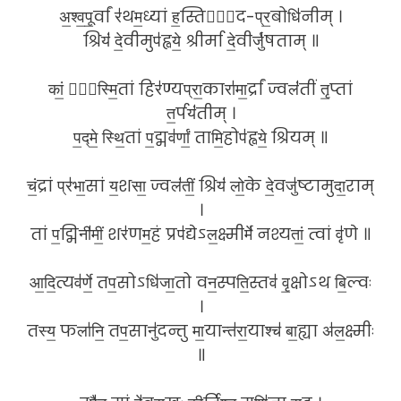
अ॒श्व॒पू॒र्वां र॑थम॒ध्यां ह॒स्तिना᳚द-प्र॒बोधि॑नीम् ।
श्रियं॑ दे॒वीमुप॑ह्वये॒ श्रीर्मा दे॒वीर्जु॑षताम् ॥
कां॒ सो᳚स्मि॒तां हिर॑ण्यप्रा॒कारा॑मा॒र्द्रां ज्वलं॑तीं तृ॒प्तां
त॒र्पयं॑तीम् ।
प॒द्मे॒ स्थि॒तां प॒द्मव॑र्णां॒ तामि॒होप॑ह्वये॒ श्रियम् ॥
चं॒द्रां प्र॑भा॒सां य॒शसा॒ ज्वलं॑तीं॒ श्रियं॑ लो॒के दे॒वजु॑ष्टामुदा॒राम्
।
तां प॒द्मिनी॑मीं॒ शर॑णम॒हं प्रप॑द्येऽल॒क्ष्मीर्मे॑ नश्यतां॒ त्वां वृ॑णे ॥
आ॒दि॒त्यव॑र्णे॒ तप॒सोऽधि॑जा॒तो वन॒स्पति॒स्तव॑ वृ॒क्षोऽथ बि॒ल्वः
।
तस्य॒ फला॑नि॒ तप॒सानु॑दन्तु मा॒यान्त॑रा॒याश्च॑ बा॒ह्या अ॑ल॒क्ष्मीः
॥