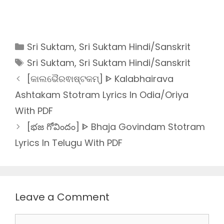
Categories
Sri Suktam
,
Sri Suktam Hindi/Sanskrit
Tags
Sri Suktam
,
Sri Suktam Hindi/Sanskrit
[କାଲଭୈରଵାଷ୍ଟକମ୍] ᐈ Kalabhairava
Ashtakam Stotram Lyrics In Odia/Oriya
With PDF
[భజ గోవిందం] ᐈ Bhaja Govindam Stotram
Lyrics In Telugu With PDF
Leave a Comment
Comment