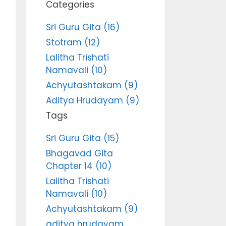
Categories
Sri Guru Gita (16)
Stotram (12)
Lalitha Trishati
Namavali (10)
Achyutashtakam (9)
Aditya Hrudayam (9)
Tags
Sri Guru Gita (15)
Bhagavad Gita
Chapter 14 (10)
Lalitha Trishati
Namavali (10)
Achyutashtakam (9)
aditya hrudayam