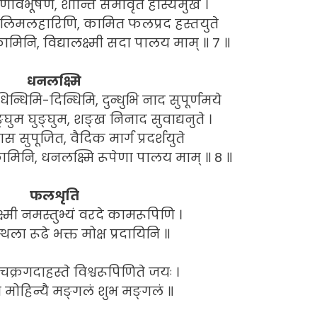
णविभूषण, शान्ति समावृत हास्यमुखे ।
िमलहारिणि, कामित फलप्रद हस्तयुते
िनि, विद्यालक्ष्मी सदा पालय माम् ॥ 7 ॥
धनलक्ष्मि
न्धिमि-दिन्धिमि, दुन्धुभि नाद सुपूर्णमये
्घुम घुङ्घुम, शङ्ख निनाद सुवाद्यनुते ।
स सुपूजित, वैदिक मार्ग प्रदर्शयुते
िनि, धनलक्ष्मि रूपेणा पालय माम् ॥ 8 ॥
फलशृति
्ष्मी नमस्तुभ्यं वरदे कामरूपिणि ।
 स्थला रूढे भक्त मोक्ष प्रदायिनि ॥
क्रगदाहस्ते विश्वरूपिणिते जयः ।
च मोहिन्यै मङ्गलं शुभ मङ्गलं ॥