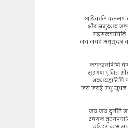
अयिकलि कल्मष ना
क्षीर समुद्भव मङ्
मङ्गलदायिनि अ
जय जयहे मधुसूदन का
जयवरवर्षिणि वैष्ण
सुरगण पूजित शीघ्र
भवभयहारिणि पा
जय जयहे मधु सूधन का
जय जय दुर्गति ना
रधगज तुरगपदाति
हरिहर ब्रह्म स