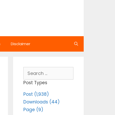
s
Disclaimer
Search
for:
Post Types
Post (1,938)
Downloads (44)
Page (9)