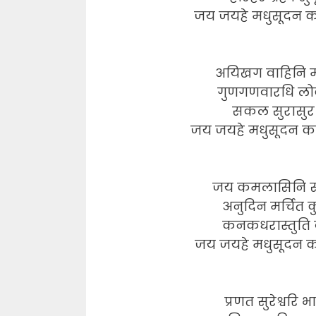
जय जयहे मधुसूदन काम
अयिखग वाहिनि मोह
गुणगणवारधि लोकह
सकल सुरासुर द
जय जयहे मधुसूदन काम
जय कमलासिनि सद्
अनुदिन मर्चित कु
कनकधरास्तुति व
जय जयहे मधुसूदन का
प्रणत सुरेश्वरि