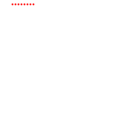
********