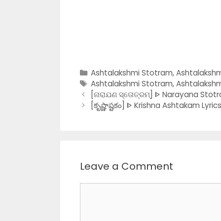
Categories
Ashtalakshmi Stotram
,
Ashtalakshm
Tags
Ashtalakshmi Stotram
,
Ashtalakshm
[ନାରାଯଣ ସ୍ତୋତ୍ରମ୍] ᐈ Narayana Stotr
[కృష్ణాష్టకం] ᐈ Krishna Ashtakam Lyric
Leave a Comment
Comment