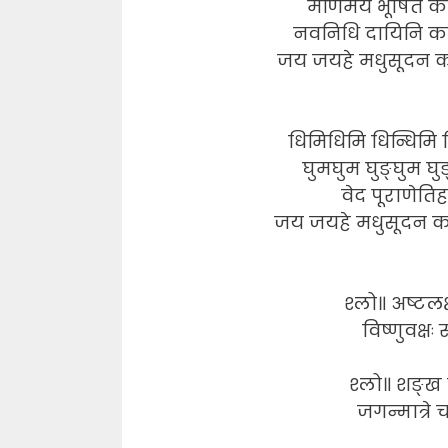
मणिमय भूषित कर्
नवनिधि दायिनि कल
जय जयहे मधुसूदन काम
धिमिधिमि धिन्धिमि धि
घुमघुम घुङ्घुम घुङ
वेद पूराणेतिहा
जय जयहे मधुसूदन काम
श्लो॥ अष्टलक
विष्णुवक्षः
श्लो॥ शङ्ख च
जगन्मात्रे 