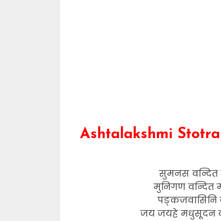
Ashtalakshmi Stotra
सुमनस वन्दित स
मुनिगण वन्दित मो
पङ्कजवासिनि देव
जय जयहे मधुसूदन का