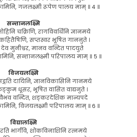
िनि, गजलक्ष्मी रूपेण पालय माम् ॥ 4 ॥
सन्तानलक्ष्मि
िनि चक्रिणि, रागविवर्धिनि ज्ञानमये
ितैषिणि, सप्तस्वर भूषित गाननुते ।
ेव मुनीश्वर, मानव वन्दित पादयुते
िनि, सन्तानलक्ष्मी परिपालय माम् ॥ 5 ॥
विजयलक्ष्मि
गति दायिनि, ज्ञानविकासिनि गानमये
ङ्कुम धूसर, भूषित वासित वाद्यनुते ।
ैभव वन्दित, शङ्करदेशिक मान्यपदे
मिनि, विजयलक्ष्मी परिपालय माम् ॥ 6 ॥
विद्यालक्ष्मि
 भारति भार्गवि, शोकविनाशिनि रत्नमये