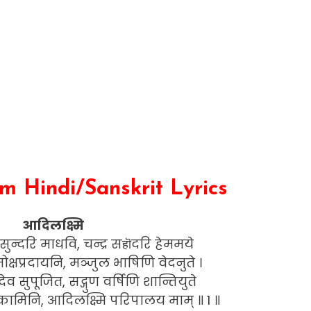
m Hindi/Sanskrit Lyrics
आदिलक्ष्मि
ुन्दरि माधवि, चन्द्र सहॊदरि हेममये
क्षप्रदायनि, मञ्जुल भाषिणि वेदनुते ।
 सुपूजित, सद्गुण वर्षिणि शान्तियुते
मिनि, आदिलक्ष्मि परिपालय माम् ॥ 1 ॥