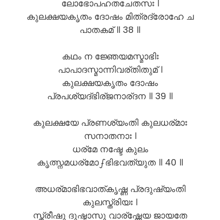
ലോഭോപഹതചേതസഃ ।
കുലക്ഷയകൃതം ദോഷം മിത്രദ്രോഹേ ച
പാതകമ് ॥ 38 ॥
കഥം ന ജ്ഞേയമസ്മാഭിഃ
പാപാദസ്മാന്നിവര്തിതുമ് ।
കുലക്ഷയകൃതം ദോഷം
പ്രപശ്യദ്ഭിര്ജനാര്ദന ॥ 39 ॥
കുലക്ഷയേ പ്രണശ്യംതി കുലധര്മാഃ
സനാതനാഃ ।
ധര്മേ നഷ്ടേ കുലം
കൃത്സ്നമധര്മോഽഭിഭവത്യുത ॥ 40 ॥
അധര്മാഭിഭവാത്കൃഷ്ണ പ്രദുഷ്യംതി
കുലസ്ത്രിയഃ ।
സ്ത്രീഷു ദുഷ്ടാസു വാര്ഷ്ണേയ ജായതേ