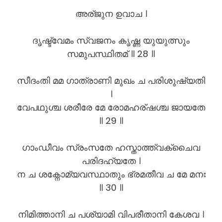
അര്ജുന ഉവാച ।
ദൃഷ്ട്വേമം സ്വജനം കൃഷ്ണ യുയുത്സും
സമുപസ്ഥിതമ് ॥ 28 ॥
സീദംതി മമ ഗാത്രാണി മുഖം ച പരിശുഷ്യതി
।
വേപഥുശ്ച ശരീരേ മേ രോമഹര്ഷശ്ച ജായതേ
॥ 29 ॥
ഗാംഡീവം സ്രംസതേ ഹസ്താത്ത്വക്ചൈവ
പരിദഹ്യതേ ।
ന ച ശക്നോമ്യവസ്ഥാതും ഭ്രമതീവ ച മേ മനഃ
॥ 30 ॥
നിമിത്താനി ച പശ്യാമി വിപരീതാനി കേശവ ।