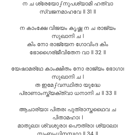
ന ച ശ്രേയോഽനുപശ്യാമി ഹത്വാ
സ്വജനമാഹവേ ॥ 31 ॥
ന കാംക്ഷേ വിജയം കൃഷ്ണ ന ച രാജ്യം
സുഖാനി ച ।
കിം നോ രാജ്യേന ഗോവിംദ കിം
ഭോഗൈര്ജീവിതേന വാ ॥ 32 ॥
യേഷാമര്ഥേ കാംക്ഷിതം നോ രാജ്യം ഭോഗാഃ
സുഖാനി ച ।
ത ഇമേഽവസ്ഥിതാ യുദ്ധേ
പ്രാണാംസ്ത്യക്ത്വാ ധനാനി ച ॥ 33 ॥
ആചാര്യാഃ പിതരഃ പുത്രാസ്തഥൈവ ച
പിതാമഹാഃ ।
മാതുലാഃ ശ്വശുരാഃ പൌത്രാഃ ശ്യാലാഃ
സംബംധിനസ്തഥാ ॥ 34 ॥