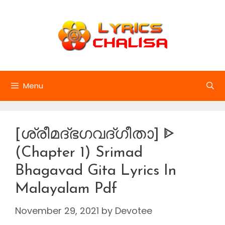
Skip
to
content
Menu
[ശ്രീമദ്ഭഗവദ്ഗീതാ] ᐈ
(Chapter 1) Srimad
Bhagavad Gita Lyrics In
Malayalam Pdf
November 29, 2021
by
Devotee