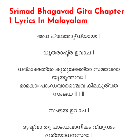
Srimad Bhagavad Gita Chapter
1 Lyrics In Malayalam
അഥ പ്രഥമോഽധ്യായഃ ।
ധൃതരാഷ്ട്ര ഉവാച ।
ധര്മക്ഷേത്രേ കുരുക്ഷേത്രേ സമവേതാ
യുയുത്സവഃ ।
മാമകാഃ പാംഡവാശ്ചൈവ കിമകുര്വത
സംജയ ॥ 1 ॥
സംജയ ഉവാച ।
ദൃഷ്ട്വാ തു പാംഡവാനീകം വ്യൂഢം
ദുര്യോധനസ്തദാ ।