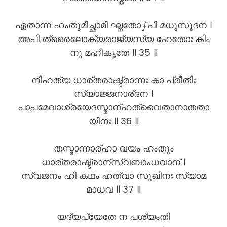
ഏതാന്ന ഹംതുമിച്ഛാമി ഘ്നതോഽപി മധുസൂദന ।
അപി ത്രൈലോക്യരാജ്യസ്യ ഹേതോഃ കിം
നു മഹീകൃതേ ॥ 35 ॥
നിഹത്യ ധാര്തരാഷ്ട്രാന്നഃ കാ പ്രീതിഃ
സ്യാജ്ജനാര്ദന ।
പാപമേവാശ്രയേദസ്മാന്ഹത്വൈതാനാതതാ
യിനഃ ॥ 36 ॥
തസ്മാന്നാര്ഹാ വയം ഹംതും
ധാര്തരാഷ്ട്രാന്സ്വബാംധവാന് ।
സ്വജനം ഹി കഥം ഹത്വാ സുഖിനഃ സ്യാമ
മാധവ ॥ 37 ॥
യദ്യപ്യേതേ ന പശ്യംതി