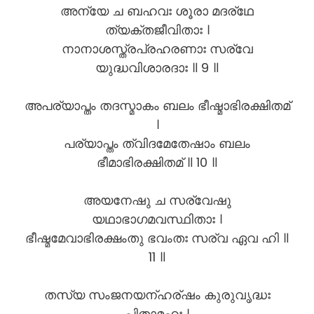
അന്യേ ച ബഹവഃ ശൂരാ മദര്ഥേ
ത്യക്തജീവിതാഃ ।
നാനാശസ്ത്രപ്രഹരണാഃ സര്വേ
യുദ്ധവിശാരദാഃ ॥ 9 ॥
അപര്യാപ്തം തദസ്മാകം ബലം ഭീഷ്മാഭിരക്ഷിതമ്
।
പര്യാപ്തം ത്വിദമേതേഷാം ബലം
ഭീമാഭിരക്ഷിതമ് ॥ 10 ॥
അയനേഷു ച സര്വേഷു
യഥാഭാഗമവസ്ഥിതാഃ ।
ഭീഷ്മമേവാഭിരക്ഷംതു ഭവംതഃ സര്വ ഏവ ഹി ॥
11 ॥
തസ്യ സംജനയന്ഹര്ഷം കുരുവൃദ്ധഃ
പിതാമഹഃ ।