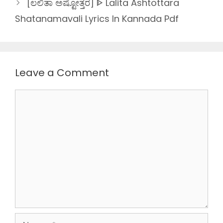
[ಲಲಿತಾ ಅಷ್ಟೋತ್ತರ] ᐈ Lalita Ashtottara
Shatanamavali Lyrics In Kannada Pdf
Leave a Comment
Comment
Name