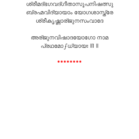
ശ്രീമദ്ഭഗവദ്ഗീതാസൂപനിഷത്സു
ബ്രഹ്മവിദ്യായാം യോഗശാസ്ത്രേ
ശ്രീകൃഷ്ണാര്ജുനസംവാദേ
അര്ജുനവിഷാദയോഗോ നാമ
പ്രഥമോഽധ്യായഃ ॥1 ॥
********