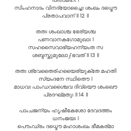
സിംഹനാദം വിനദ്യോച്ചൈഃ ശംഖം ദധ്മൌ
പ്രതാപവാന് ॥ 12 ॥
തതഃ ശംഖാശ്ച ഭേര്യശ്ച
പണവാനകഗോമുഖാഃ ।
സഹസൈവാഭ്യഹന്യംത സ
ശബ്ദസ്തുമുലോഽഭവത് ॥ 13 ॥
തതഃ ശ്വേതൈര്ഹയൈര്യുക്തേ മഹതി
സ്യംദനേ സ്ഥിതൌ ।
മാധവഃ പാംഡവശ്ചൈവ ദിവ്യൌ ശംഖൌ
പ്രദഘ്മതുഃ ॥ 14 ॥
പാംചജന്യം ഹൃഷീകേശോ ദേവദത്തം
ധനംജയഃ ।
പൌംഡ്രം ദധ്മൌ മഹാശംഖം ഭീമകര്മാ