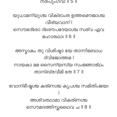
നരപുംഗവഃ ॥ 5 ॥
യുധാമന്യുശ്ച വിക്രാംത ഉത്തമൌജാശ്ച
വീര്യവാന് ।
സൌഭദ്രോ ദ്രൌപദേയാശ്ച സര്വ ഏവ
മഹാരഥാഃ ॥ 6 ॥
അസ്മാകം തു വിശിഷ്ടാ യേ താന്നിബോധ
ദ്വിജോത്തമ ।
നായകാ മമ സൈന്യസ്യ സംജ്ഞാര്ഥം
താന്ബ്രവീമി തേ ॥ 7 ॥
ഭവാന്ഭീഷ്മശ്ച കര്ണശ്ച കൃപശ്ച സമിതിംജയഃ
।
അശ്വത്ഥാമാ വികര്ണശ്ച
സൌമദത്തിസ്തഥൈവ ച ॥ 8 ॥