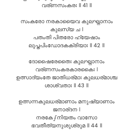
വര്ണസംകരഃ ॥ 41 ॥
സംകരോ നരകായൈവ കുലഘ്നാനാം
കുലസ്യ ച ।
പതംതി പിതരോ ഹ്യേഷാം
ലുപ്തപിംഡോദകക്രിയാഃ ॥ 42 ॥
ദോഷൈരേതൈഃ കുലഘ്നാനാം
വര്ണസംകരകാരകൈഃ ।
ഉത്സാദ്യംതേ ജാതിധര്മാഃ കുലധര്മാശ്ച
ശാശ്വതാഃ ॥ 43 ॥
ഉത്സന്നകുലധര്മാണാം മനുഷ്യാണാം
ജനാര്ദന ।
നരകേഽനിയതം വാസോ
ഭവതീത്യനുശുശ്രുമ ॥ 44 ॥