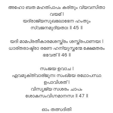
അഹോ ബത മഹത്പാപം കര്തും വ്യവസിതാ
വയമ് ।
യദ്രാജ്യസുഖലോഭേന ഹംതും
സ്വജനമുദ്യതാഃ ॥ 45 ॥
യദി മാമപ്രതീകാരമശസ്ത്രം ശസ്ത്രപാണയഃ ।
ധാര്തരാഷ്ട്രാ രണേ ഹന്യുസ്തന്മേ ക്ഷേമതരം
ഭവേത് ॥ 46 ॥
സംജയ ഉവാച ।
ഏവമുക്ത്വാര്ജുനഃ സംഖ്യേ രഥോപസ്ഥ
ഉപാവിശത് ।
വിസൃജ്യ സശരം ചാപം
ശോകസംവിഗ്നമാനസഃ ॥ 47 ॥
ഓം തത്സദിതി