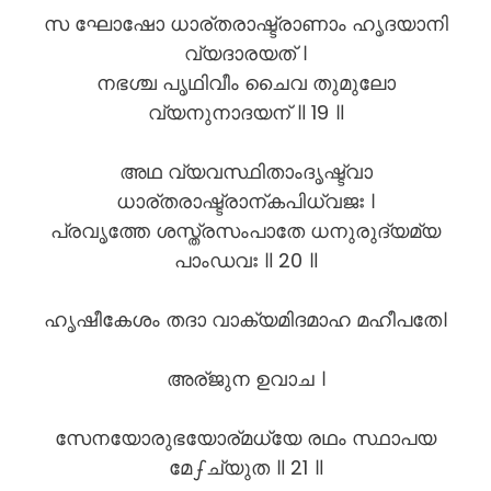
സ ഘോഷോ ധാര്തരാഷ്ട്രാണാം ഹൃദയാനി
വ്യദാരയത് ।
നഭശ്ച പൃഥിവീം ചൈവ തുമുലോ
വ്യനുനാദയന് ॥ 19 ॥
അഥ വ്യവസ്ഥിതാംദൃഷ്ട്വാ
ധാര്തരാഷ്ട്രാന്കപിധ്വജഃ ।
പ്രവൃത്തേ ശസ്ത്രസംപാതേ ധനുരുദ്യമ്യ
പാംഡവഃ ॥ 20 ॥
ഹൃഷീകേശം തദാ വാക്യമിദമാഹ മഹീപതേ।
അര്ജുന ഉവാച ।
സേനയോരുഭയോര്മധ്യേ രഥം സ്ഥാപയ
മേഽച്യുത ॥ 21 ॥