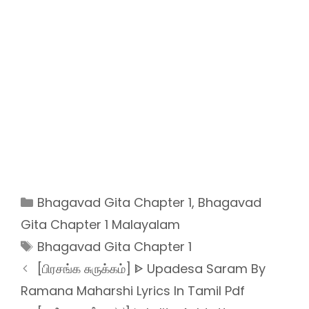
Categories
Bhagavad Gita Chapter 1
,
Bhagavad
Gita Chapter 1 Malayalam
Tags
Bhagavad Gita Chapter 1
[பிரசங்க சுருக்கம்] ᐈ Upadesa Saram By
Ramana Maharshi Lyrics In Tamil Pdf