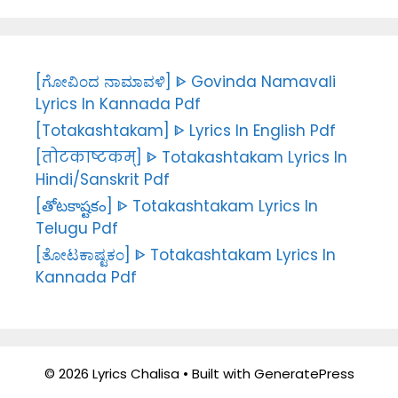
[ಗೋವಿಂದ ನಾಮಾವಳಿ] ᐈ Govinda Namavali
Lyrics In Kannada Pdf
[Totakashtakam] ᐈ Lyrics In English Pdf
[तोटकाष्टकम्] ᐈ Totakashtakam Lyrics In
Hindi/Sanskrit Pdf
[తోటకాష్టకం] ᐈ Totakashtakam Lyrics In
Telugu Pdf
[ತೋಟಕಾಷ್ಟಕಂ] ᐈ Totakashtakam Lyrics In
Kannada Pdf
© 2026 Lyrics Chalisa
• Built with
GeneratePress