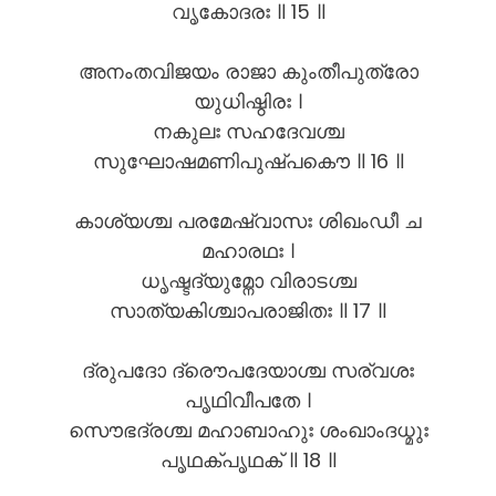
വൃകോദരഃ ॥ 15 ॥
അനംതവിജയം രാജാ കുംതീപുത്രോ
യുധിഷ്ഠിരഃ ।
നകുലഃ സഹദേവശ്ച
സുഘോഷമണിപുഷ്പകൌ ॥ 16 ॥
കാശ്യശ്ച പരമേഷ്വാസഃ ശിഖംഡീ ച
മഹാരഥഃ ।
ധൃഷ്ടദ്യുമ്നോ വിരാടശ്ച
സാത്യകിശ്ചാപരാജിതഃ ॥ 17 ॥
ദ്രുപദോ ദ്രൌപദേയാശ്ച സര്വശഃ
പൃഥിവീപതേ ।
സൌഭദ്രശ്ച മഹാബാഹുഃ ശംഖാംദധ്മുഃ
പൃഥക്പൃഥക് ॥ 18 ॥