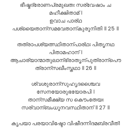
ഭീഷ്മദ്രോണപ്രമുഖതഃ സര്വേഷാം ച
മഹീക്ഷിതാമ് ।
ഉവാച പാര്ഥ
പശ്യൈതാന്സമവേതാന്കുരൂനിതി ॥ 25 ॥
തത്രാപശ്യത്സ്ഥിതാന്പാര്ഥഃ പിതൄനഥ
പിതാമഹാന് ।
ആചാര്യാന്മാതുലാന്ഭ്രാതൄന്പുത്രാന്പൌ
ത്രാന്സഖീംസ്തഥാ ॥ 26 ॥
ശ്വശുരാന്സുഹൃദശ്ചൈവ
സേനയോരുഭയോരപി ।
താന്സമീക്ഷ്യ സ കൌംതേയഃ
സര്വാന്ബംധൂനവസ്ഥിതാന് ॥ 27 ॥
കൃപയാ പരയാവിഷ്ടോ വിഷീദന്നിദമബ്രവീത്।