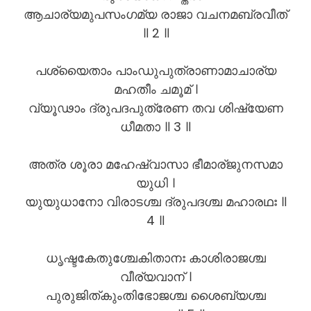
ആചാര്യമുപസംഗമ്യ രാജാ വചനമബ്രവീത്
॥ 2 ॥
പശ്യൈതാം പാംഡുപുത്രാണാമാചാര്യ
മഹതീം ചമൂമ് ।
വ്യൂഢാം ദ്രുപദപുത്രേണ തവ ശിഷ്യേണ
ധീമതാ ॥ 3 ॥
അത്ര ശൂരാ മഹേഷ്വാസാ ഭീമാര്ജുനസമാ
യുധി ।
യുയുധാനോ വിരാടശ്ച ദ്രുപദശ്ച മഹാരഥഃ ॥
4 ॥
ധൃഷ്ടകേതുശ്ചേകിതാനഃ കാശിരാജശ്ച
വീര്യവാന് ।
പുരുജിത്കുംതിഭോജശ്ച ശൈബ്യശ്ച