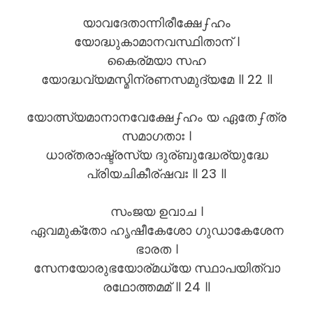
യാവദേതാന്നിരീക്ഷേഽഹം
യോദ്ധുകാമാനവസ്ഥിതാന് ।
കൈര്മയാ സഹ
യോദ്ധവ്യമസ്മിന്രണസമുദ്യമേ ॥ 22 ॥
യോത്സ്യമാനാനവേക്ഷേഽഹം യ ഏതേഽത്ര
സമാഗതാഃ ।
ധാര്തരാഷ്ട്രസ്യ ദുര്ബുദ്ധേര്യുദ്ധേ
പ്രിയചികീര്ഷവഃ ॥ 23 ॥
സംജയ ഉവാച ।
ഏവമുക്തോ ഹൃഷീകേശോ ഗുഡാകേശേന
ഭാരത ।
സേനയോരുഭയോര്മധ്യേ സ്ഥാപയിത്വാ
രഥോത്തമമ് ॥ 24 ॥