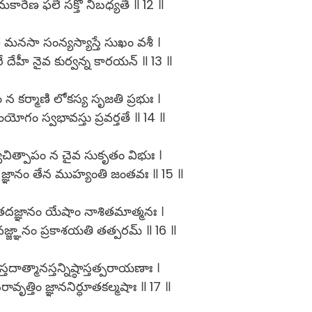
మకారేణ ఫలే సక్తో నిబధ్యతే ॥ 12 ॥
ి మనసా సంన్యస్యాస్తే సుఖం వశీ ।
ే దేహీ నైవ కుర్వన్న కారయన్ ॥ 13 ॥
ం న కర్మాణి లోకస్య సృజతి ప్రభుః ।
యోగం స్వభావస్తు ప్రవర్తతే ॥ 14 ॥
్యచిత్పాపం న చైవ సుకృతం విభుః ।
 జ్ఞానం తేన ముహ్యంతి జంతవః ॥ 15 ॥
 తదజ్ఞానం యేషాం నాశితమాత్మనః ।
జ్జ్ఞానం ప్రకాశయతి తత్పరమ్ ॥ 16 ॥
్తదాత్మానస్తన్నిష్ఠాస్తత్పరాయణాః ।
ావృత్తిం జ్ఞాననిర్ధూతకల్మషాః ॥ 17 ॥