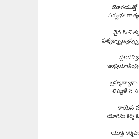
యోగయుక్తో వి
సర్వభూతాత్మభూ
నైవ కించిత్
పశ్యఞ్శృణ్వన్స్పృ
ప్రలపన్వి
ఇంద్రియాణీంద్
బ్రహ్మణ్యాధా
లిప్యతే న 
కాయేన మనస
యోగినః కర్మ కు
యుక్తః కర్మఫల