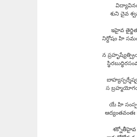
విద్యావిన
శుని చైవ శ్
ఇహైవ తైర్జి
నిర్దోషం హి సమం 
న ప్రహృష్యేత్ప్రి
స్థిరబుద్ధిరసం
బాహ్యస్పర్శేష
స బ్రహ్మయోగయ
యే హి సంస్
ఆద్యంతవంతః 
శక్నోతీహైవ