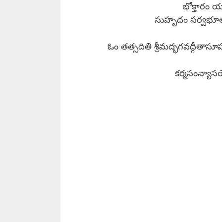
భోక్తారం 
సుహృదం సర్వభూతాన
ఓం తత్సదితి శ్రీమద్భగవద్గీతాసూపని
కర్మసంన్యా