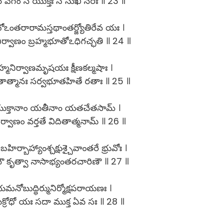
ం వేగం స యుక్తః స సుఖీ నరః ॥ 23 ॥
ంతరారామస్తథాంతర్జ్యోతిరేవ యః ।
ిర్వాణం బ్రహ్మభూతోఽధిగచ్ఛతి ॥ 24 ॥
హ్మనిర్వాణమృషయః క్షీణకల్మషాః ।
తాత్మానః సర్వభూతహితే రతాః ॥ 25 ॥
యుక్తానాం యతీనాం యతచేతసామ్ ।
ిర్వాణం వర్తతే విదితాత్మనామ్ ॥ 26 ॥
 బహిర్బాహ్యాంశ్చక్షుశ్చైవాంతరే భ్రువోః ।
ౌ కృత్వా నాసాభ్యంతరచారిణౌ ॥ 27 ॥
మనోబుద్ధిర్మునిర్మోక్షపరాయణః ।
్రోధో యః సదా ముక్త ఏవ సః ॥ 28 ॥