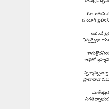
కామక్రోధోద్భవ
యోఽంతఃసుఖోఽ
స యోగీ బ్రహ్మన
లభంతే బ్ర
ఛిన్నద్వైధా య
కామక్రోధవి
అభితో బ్రహ్మన
స్పర్శాన్కృత్వా
ప్రాణాపానౌ సమ
యతేంద్రియ
విగతేచ్ఛాభయక