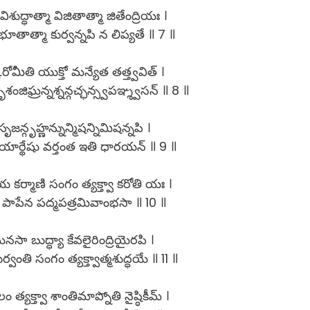
శుద్ధాత్మా విజితాత్మా జితేంద్రియః ।
తాత్మా కుర్వన్నపి న లిప్యతే ॥ 7 ॥
కరోమీతి యుక్తో మన్యేత తత్త్వవిత్ ।
శంజిఘ్రన్నశ్నన్గచ్ఛన్స్వపఞ్శ్వసన్ ॥ 8 ॥
సృజన్గృహ్ణన్నున్మిషన్నిమిషన్నపి ।
రియార్థేషు వర్తంత ఇతి ధారయన్ ॥ 9 ॥
య కర్మాణి సంగం త్యక్త్వా కరోతి యః ।
స పాపేన పద్మపత్రమివాంభసా ॥ 10 ॥
ా బుద్ధ్యా కేవలైరింద్రియైరపి ।
ర్వంతి సంగం త్యక్త్వాత్మశుద్ధయే ॥ 11 ॥
ం త్యక్త్వా శాంతిమాప్నోతి నైష్ఠికీమ్ ।