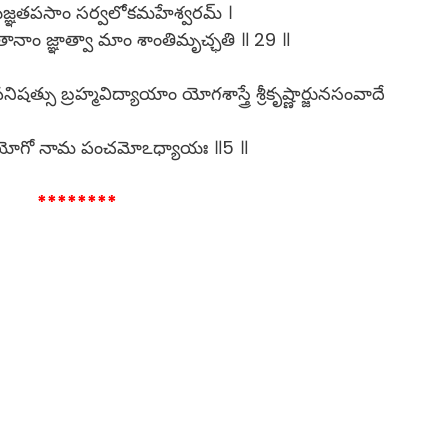
యజ్ఞతపసాం సర్వలోకమహేశ్వరమ్ ।
ాం జ్ఞాత్వా మాం శాంతిమృచ్ఛతి ॥ 29 ॥
షత్సు బ్రహ్మవిద్యాయాం యోగశాస్త్రే శ్రీకృష్ణార్జునసంవాదే
సయోగో నామ పంచమోఽధ్యాయః ॥5 ॥
********