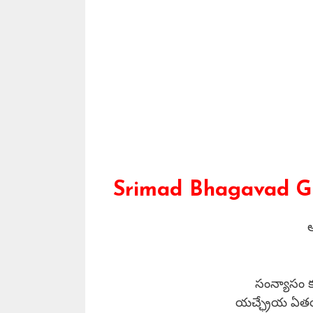
Srimad Bhagavad Git
సంన్యాసం క
యచ్ఛ్రేయ ఏతయోర