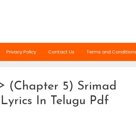
Privacy Policy
Contact Us
Terms and Condition
ా] ᐈ (Chapter 5) Srimad
yrics In Telugu Pdf