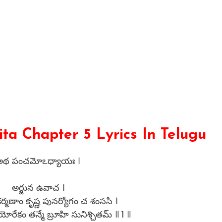
a Chapter 5 Lyrics In Telugu
అథ పంచమోఽధ్యాయః ।
అర్జున ఉవాచ ।
ర్మణాం కృష్ణ పునర్యోగం చ శంససి ।
ేకం తన్మే బ్రూహి సునిశ్చితమ్ ॥ 1 ॥