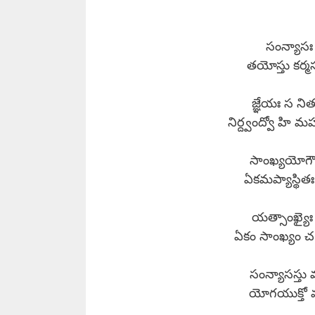
సంన్యాసః 
తయోస్తు కర్మ
జ్ఞేయః స నిత్
నిర్ద్వంద్వో హి
సాంఖ్యయోగౌ 
ఏకమప్యాస్థి
యత్సాంఖ్యైః ప
ఏకం సాంఖ్యం చ
సంన్యాసస్త
యోగయుక్తో ము