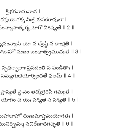
శ్రీభగవానువాచ ।
కర్మయోగశ్చ నిఃశ్రేయసకరావుభౌ ।
సంన్యాసాత్కర్మయోగో విశిష్యతే ॥ 2 ॥
యసంన్యాసీ యో న ద్వేష్టి న కాంక్షతి ।
 మహాబాహో సుఖం బంధాత్ప్రముచ్యతే ॥ 3 ॥
పృథగ్బాలాః ప్రవదంతి న పండితాః ।
తః సమ్యగుభయోర్విందతే ఫలమ్ ॥ 4 ॥
్రాప్యతే స్థానం తద్యోగైరపి గమ్యతే ।
 యోగం చ యః పశ్యతి స పశ్యతి ॥ 5 ॥
ు మహాబాహో దుఃఖమాప్తుమయోగతః ।
నిర్బ్రహ్మ నచిరేణాధిగచ్ఛతి ॥ 6 ॥