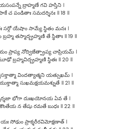
యసంపన్నే బ్రాహ్మణే గవి హస్తిని ।
వపాకే చ పండితాః సమదర్శినః ॥ 18 ॥
తః సర్గో యేషాం సామ్యే స్థితం మనః ।
బ్రహ్మ తస్మాద్బ్రహ్మణి తే స్థితాః ॥ 19 ॥
యం ప్రాప్య నోద్విజేత్ప్రాప్య చాప్రియమ్ ।
మూఢో బ్రహ్మవిద్బ్రహ్మణి స్థితః ॥ 20 ॥
్వసక్తాత్మా విందత్యాత్మని యత్సుఖమ్ ।
ుక్తాత్మా సుఖమక్షయమశ్నుతే ॥ 21 ॥
పర్శజా భోగా దుఃఖయోనయ ఏవ తే ।
కౌంతేయ న తేషు రమతే బుధః ॥ 22 ॥
 యః సోఢుం ప్రాక్శరీరవిమోక్షణాత్ ।