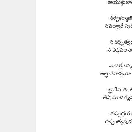
అయుక్తః కా
సర్వకర్మాణ
నవద్వారే పుర
న కర్తృత్వ
న కర్మఫలసం
నాదత్తే కస
అజ్ఞానేనావృతం
జ్ఞానేన తు
తేషామాదిత్యవ
తద్బుద్ధయస
గచ్ఛంత్యపునర